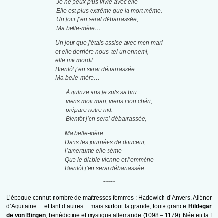
Je ne peux plus vivre avec elle
Elle est plus extrême que la mort même.
Un jour j’en serai débarrassée,
Ma belle-mère…
Un jour que j’étais assise avec mon mari
et elle derrière nous, tel un ennemi,
elle me mordit.
Bientôt j’en serai débarrassée.
Ma belle-mère…
À quinze ans je suis sa bru
viens mon mari, viens mon chéri,
prépare notre nid.
Bientôt j’en serai débarrassée,
Ma belle-mère
Dans les journées de douceur,
l’amertume elle sème
Que le diable vienne et l’emmène
Bientôt j’en serai débarrassée
*****
L’époque connut nombre de maîtresses femmes : Hadewich d’Anvers, Aliénor
d’Aquitaine… et tant d’autres… mais surtout la grande, toute grande
Hildegar
de von Bingen
, bénédictine et mystique allemande (1098 – 1179). Née en la f