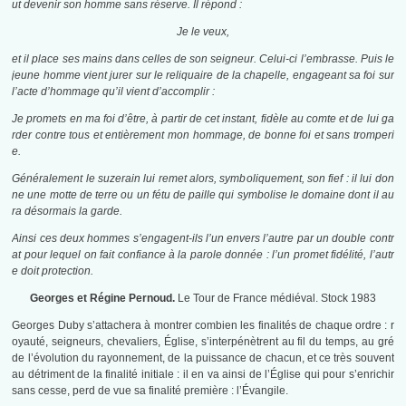
ut devenir son homme sans réserve. Il répond :
Je le veux,
et il place ses mains dans celles de son seigneur. Celui-ci l’embrasse. Puis le
jeune homme vient jurer sur le reliquaire de la chapelle, engageant sa foi sur
l’acte d’hommage qu’il vient d’accomplir :
Je promets en ma foi d’être, à partir de cet instant, fidèle au comte et de lui ga
rder contre tous et entièrement mon hommage, de bonne foi et sans tromperi
e.
Généralement le suzerain lui remet alors, symboliquement, son fief : il lui don
ne une motte de terre ou un fétu de paille qui symbolise le domaine dont il au
ra désormais la garde.
Ainsi ces deux hommes s’engagent-ils l’un envers l’autre par un double contr
at pour lequel on fait confiance à la parole donnée : l’un promet fidélité, l’autr
e doit protection.
Georges et Régine Pernoud.
Le Tour de France médiéval. Stock 1983
Georges Duby s’attachera à montrer combien les finalités de chaque ordre : r
oyauté, seigneurs, chevaliers, Église, s’interpénètrent au fil du temps, au gré
de l’évolution du rayonnement, de la puissance de chacun, et ce très souvent
au détriment de la finalité initiale : il en va ainsi de l’Église qui pour s’enrichir
sans cesse, perd de vue sa finalité première : l’Évangile.