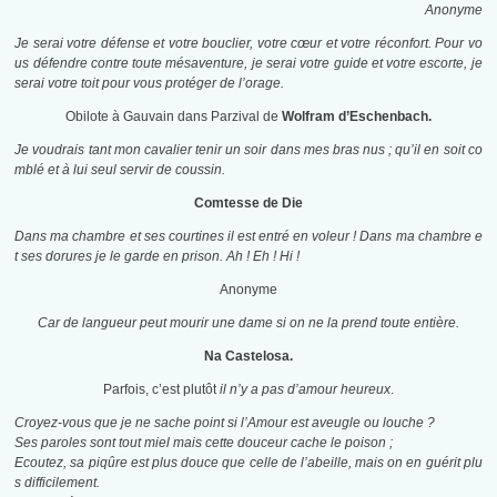
Anonyme
Je serai votre défense et votre bouclier, votre cœur et votre réconfort. Pour vo
us défendre contre toute mésaventure, je serai votre guide et votre escorte, je
serai votre toit pour vous protéger de l’orage.
Obilote à Gauvain dans Parzival de
Wolfram d’Eschenbach.
Je voudrais tant mon cavalier tenir un soir dans mes bras nus ; qu’il en soit co
mblé et à lui seul servir de coussin.
Comtesse de Die
Dans ma chambre et ses courtines il est entré en voleur ! Dans ma chambre e
t ses dorures je le garde en prison. Ah ! Eh ! Hi !
Anonyme
Car de langueur peut mourir une dame si on ne la prend toute entière.
Na Castelosa.
Parfois, c’est plutôt
il n’y a pas d’amour heureux
.
Croyez-vous que je ne sache point si l’Amour est aveugle ou louche ?
Ses paroles sont tout miel mais cette douceur cache le poison ;
Ecoutez, sa piqûre est plus douce que celle de l’abeille, mais on en guérit plu
s difficilement.