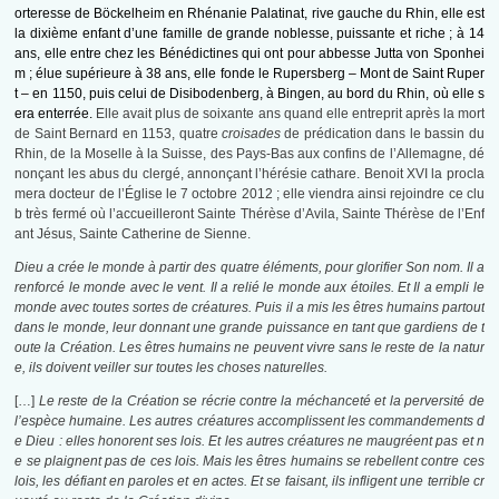
orteresse de Böckelheim en Rhénanie Palatinat, rive gauche du Rhin, elle est
la dixième enfant d’une famille de grande noblesse, puissante et riche ; à 14
ans, elle entre chez les Bénédictines qui ont pour abbesse Jutta von Sponhei
m ; élue supérieure à 38 ans, elle fonde le Rupersberg – Mont de Saint Ruper
t – en 1150, puis celui de Disibodenberg, à Bingen, au bord du Rhin, où elle s
era enterrée.
Elle avait plus de soixante ans quand elle entreprit après la mort
de Saint Bernard en 1153, quatre
croisades
de prédication dans le bassin du
Rhin, de la Moselle à la Suisse, des Pays-Bas aux confins de l’Allemagne, dé
nonçant les abus du clergé, annonçant l’hérésie cathare. Benoit XVI la procla
mera docteur de l’Église le 7 octobre 2012 ; elle viendra ainsi rejoindre ce clu
b très fermé où l’accueilleront Sainte Thérèse d’Avila, Sainte Thérèse de l’Enf
ant Jésus, Sainte Catherine de Sienne.
Dieu a crée le monde à partir des quatre éléments, pour glorifier Son nom. Il a
renforcé le monde avec le vent. Il a relié le monde aux étoiles. Et Il a empli le
monde avec toutes sortes de créatures. Puis il a mis les êtres humains partout
dans le monde, leur donnant une grande puissance en tant que gardiens de t
oute la Création. Les êtres humains ne peuvent vivre sans le reste de la natur
e, ils doivent veiller sur toutes les choses naturelles.
[…]
Le reste de la Création se récrie contre la méchanceté et la perversité de
l’espèce humaine. Les autres créatures accomplissent les commandements d
e Dieu : elles honorent ses lois. Et les autres créatures ne maugréent pas et n
e se plaignent pas de ces lois. Mais les êtres humains se rebellent contre ces
lois, les défiant en paroles et en actes. Et se faisant, ils infligent une terrible cr