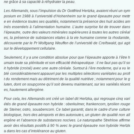
ne grâce à sa capacité à réhydrater la peau.
Les Allemands, sous l’impulsion du Dr Gottfried Hertzka, avaient réuni un sym
posium en 1988 à l’université d’Hohenheim sur le grand épeautre pour mettr
e en évidence toutes ses qualités, notamment la présence des huit acides am
inés essentiels à l’alimentation humaine. L’autre surprise fut de trouver dans
l’épeautre, outre des valeurs minérales supérieures à toutes les autres céréal
es, la présence de substances vitales à la vie humaine comme la rhodanide,
découverte par le Pr Wolfgang Weuffen de l’université de Creifswald, qui agit
sur le développement cellulaire.
Seulement, il y a une condition absolue pour que
l’épeautre apporte à l’être h
umain toute sa plénitude et son efficacité thérapeutique : il ne faut pas qu’il so
it
hybride
(croisé) avec une autre céréale. Surtout à l’ère moderne, qui a vu le
blé considérablement appauvri par les multiples sélections variétales au profi
t du rendement mais au détriment de la qualité nutritive ; notamment pour le g
luten, dont on soupçonne qu’il soit devenu maintenant, sur les variétés récent
es, hautement allergène.
Pour cela, les Allemands ont créé un label dit
Hertzka
, qui regroupe cinq vari
étés de grand épeautre non
hybride
: oberkulmer, frankencorn, tyrolien rouge
de Steiner, ostro, souabencorn. Ce label garantit, dans le cadre d’une culture
biologique, hors des aéroports et des autoroutes, un gluten de qualité non all
ergène et l’absence de substances nocives. Le naturopathe
Strehlow
affirme
avoir des résultats positifs à 90 % avec le grand épeautre non
hybride
Hertzk
a
dans les cas d’intolérance au gluten.