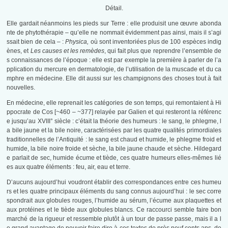
Détail.
Elle gardait néanmoins les pieds sur Terre : elle produisit une œuvre abonda
nte de phytothérapie – qu’elle ne nommait évidemment pas ainsi, mais il s’agi
ssait bien de cela – :
Physica,
où sont inventoriées plus de 100 espèces indig
ènes, et
Les causes et les remèdes
, qui fait plus que reprendre l’ensemble de
s connaissances de l’époque : elle est par exemple la première à parler de l’a
pplication du mercure en dermatologie, de l’utilisation de la muscade et du ca
mphre en médecine. Elle dit aussi sur les champignons des choses tout à fait
nouvelles.
En médecine, elle reprenait les catégories de son temps, qui remontaient à Hi
ppocrate de Cos [~460 – ~377] relayée par Galien et qui resteront la référenc
e jusqu’au XVIII° siècle : c’était la théorie des humeurs : le sang, le phlegme, l
a bile jaune et la bile noire, caractérisées par les quatre qualités primordiales
traditionnelles de l’Antiquité : le sang est chaud et humide, le phlegme froid et
humide, la bile noire froide et sèche, la bile jaune chaude et sèche. Hildegard
e parlait de sec, humide écume et tiède, ces quatre humeurs elles-mêmes lié
es aux quatre éléments : feu, air, eau et terre.
D’aucuns aujourd’hui voudront établir des correspondances entre ces humeu
rs et les quatre principaux éléments du sang connus aujourd’hui : le sec corre
spondrait aux globules rouges, l’humide au sérum, l’écume aux plaquettes et
aux protéines et le tiède aux globules blancs. Ce raccourci semble faire bon
marché de la rigueur et ressemble plutôt à un tour de passe passe, mais il a l