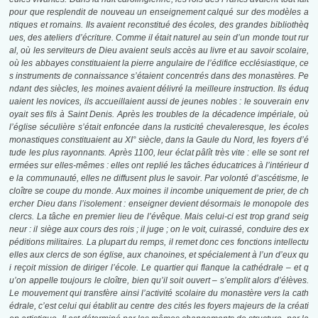
pour que resplendit de nouveau un enseignement calqué sur des modèles a
ntiques et romains. Ils avaient reconstitué des écoles, des grandes bibliothèq
ues, des ateliers d’écriture. Comme il était naturel au sein d’un monde tout rur
al, où les serviteurs de Dieu avaient seuls accès au livre et au savoir scolaire,
où les abbayes constituaient la pierre angulaire de l’édifice ecclésiastique, ce
s instruments de connaissance s’étaient concentrés dans des monastères. Pe
ndant des siècles, les moines avaient délivré la meilleure instruction. Ils éduq
uaient les novices, ils accueillaient aussi de jeunes nobles : le souverain env
oyait ses fils à Saint Denis. Après les troubles de la décadence impériale, où
l’église séculière s’était enfoncée dans la rusticité chevaleresque, les écoles
monastiques constituaient au XI° siècle, dans la Gaule du Nord, les foyers d’é
tude les plus rayonnants. Après 1100, leur éclat pâlît très vite : elle se sont ref
ermées sur elles-mêmes : elles ont replié les tâches éducatrices à l’intérieur d
e la communauté, elles ne diffusent plus le savoir. Par volonté d’ascétisme, le
cloître se coupe du monde. Aux moines il incombe uniquement de prier, de ch
ercher Dieu dans l’isolement : enseigner devient désormais le monopole des
clercs. La tâche en premier lieu de l’évêque. Mais celui-ci est trop grand seig
neur : il siège aux cours des rois ; il juge ; on le voit, cuirassé, conduire des ex
péditions militaires. La plupart du remps, il remet donc ces fonctions intellectu
elles aux clercs de son église, aux chanoines, et spécialement à l’un d’eux qu
i reçoit mission de diriger l’école. Le quartier qui flanque la cathédrale – et q
u’on appelle toujours le cloître, bien qu’il soit ouvert – s’emplit alors d’élèves.
Le mouvement qui transfère ainsi l’activité scolaire du monastère vers la cath
édrale, c’est celui qui établit au centre des cités les foyers majeurs de la créati