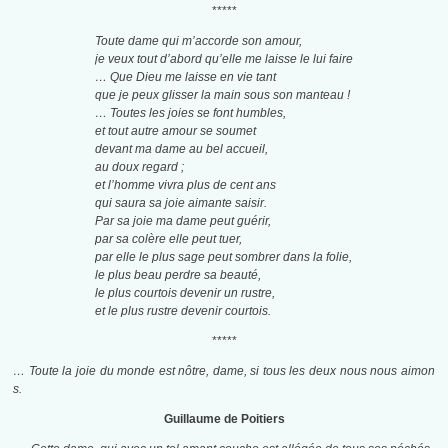
*****
Toute dame qui m’accorde son amour,
je veux tout d’abord qu’elle me laisse le lui faire
… Que Dieu me laisse en vie tant
que je peux glisser la main sous son manteau !
… Toutes les joies se font humbles,
et tout autre amour se soumet
devant ma dame au bel accueil,
au doux regard ;
et l’homme vivra plus de cent ans
qui saura sa joie aimante saisir.
Par sa joie ma dame peut guérir,
par sa colère elle peut tuer,
par elle le plus sage peut sombrer dans la folie,
le plus beau perdre sa beauté,
le plus courtois devenir un rustre,
et le plus rustre devenir courtois.
*****
… Toute la joie du monde est nôtre, dame, si tous les deux nous nous aimon
s.
Guillaume de Poitiers