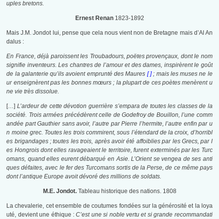
uples bretons.
Ernest Renan
1823-1892
Mais J.M. Jondot lui, pense que cela nous vient non de Bretagne mais d’Al An
dalus :
En France, déjà paroissent les Troubadours, poëtes provençaux, dont le nom
signifie inventeurs. Les chantres de l’amour et des dames, inspirèrent le goût
de la galanterie qu’ils avoient emprunté des Maures
[ ]
; mais les muses ne le
ur enseignèrent pas les bonnes mœurs ; la plupart de ces poètes menèrent u
ne vie très dissolue.
[…]
L’ardeur de cette dévotion guerrière s’empara de toutes les classes de la
société. Trois armées précédèrent celle de Godefroy de Bouillon, l’une comm
andée part Gauthier sans avoir, l’autre par Pierre l’hermite, l’autre enfin par u
n moine grec. Toutes les trois commirent, sous l’étendard de la croix, d’horribl
es brigandages ; toutes les trois, après avoir été affoiblies par les Grecs, par l
es Hongrois dont elles ravageaient le territoire, furent exterminés par les Turc
omans, quand elles eurent débarqué en Asie. L’Orient se vengea de ses anti
ques défaites, avec le fer des Turcomans sortis de la Perse, de ce même pays
dont l’antique Europe avoit dévoré des millions de soldats.
M.E. Jondot.
Tableau historique des nations. 1808
La chevalerie, cet ensemble de coutumes fondées sur la générosité et la loya
uté, devient une éthique :
C’est une si noble vertu et si grande recommandati