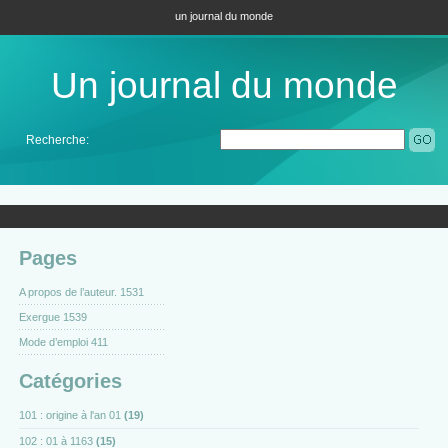
un journal du monde
Un journal du monde
Recherche:
Pages
A propos de l’auteur. 1531
Exergue 1539
Mode d’emploi 411
Catégories
101 : origine à l'an 01
(19)
102 : 01 à 1163
(15)