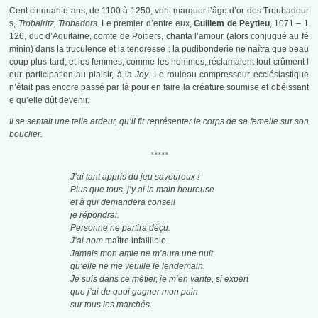
Cent cinquante ans, de 1100 à 1250, vont marquer l’âge d’or des Troubadour
s,
Trobairitz, Trobadors.
Le premier d’entre eux,
Guillem de Peytieu
, 1071 – 1
126, duc d’Aquitaine, comte de Poitiers, chanta l’amour (alors conjugué au fé
minin) dans la truculence et la tendresse : la pudibonderie ne naîtra que beau
coup plus tard, et les femmes, comme les hommes, réclamaient tout crûment l
eur participation au plaisir, à la
Joy
. Le rouleau compresseur ecclésiastique
n’était pas encore passé par là pour en faire la créature soumise et obéissant
e qu’elle dût devenir.
Il se sentait une telle ardeur, qu’il fit représenter le corps de sa femelle sur son
bouclier.
*****
J’ai tant appris du jeu savoureux !
Plus que tous, j’y ai la main heureuse
et à qui demandera conseil
je répondrai.
Personne ne partira déçu.
J’ai nom
maître infaillible
Jamais mon amie ne m’aura une nuit
qu’elle ne me veuille le lendemain.
Je suis dans ce métier, je m’en vante, si expert
que j’ai de quoi gagner mon pain
sur tous les marchés.