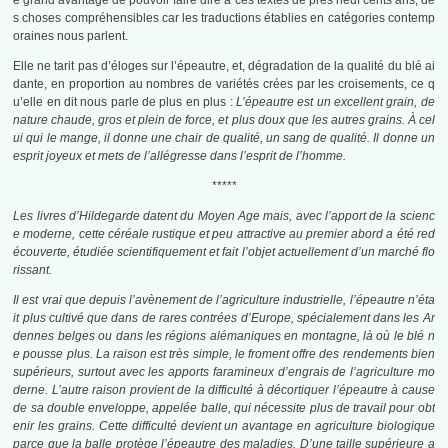
e grand avantage de pouvoir faire dire à ces textes de près neuf cents ans, de
s choses compréhensibles car les traductions établies en catégories contemp
oraines nous parlent.
Elle ne tarit pas d’éloges sur l’épeautre, et, dégradation de la qualité du blé ai
dante, en proportion au nombres de variétés crées par les croisements, ce q
u’elle en dit nous parle de plus en plus :
L’épeautre est un excellent grain, de
nature chaude, gros et plein de force, et plus doux que les autres grains. À cel
ui qui le mange, il donne une chair de qualité, un sang de qualité. Il donne un
esprit joyeux et mets de l’allégresse dans l’esprit de l’homme.
*****
Les livres d’Hildegarde datent du Moyen Age mais, avec l’apport de la scienc
e moderne, cette céréale rustique et peu attractive au premier abord a été red
écouverte, étudiée scientifiquement et fait l’objet actuellement d’un marché flo
rissant.
Il est vrai que depuis l’avènement de l’agriculture industrielle, l’épeautre n’éta
it plus cultivé que dans de rares contrées d’Europe, spécialement dans les Ar
dennes belges ou dans les régions alémaniques en montagne, là où le blé n
e pousse plus. La raison est très simple, le froment offre des rendements bien
supérieurs, surtout avec les apports faramineux d’engrais de l’agriculture mo
derne. L’autre raison provient de la difficulté à décortiquer l’épeautre à cause
de sa double enveloppe, appelée balle, qui nécessite plus de travail pour obt
enir les grains. Cette difficulté devient un avantage en agriculture biologique
parce que la balle protège l’épeautre des maladies. D’une taille supérieure a