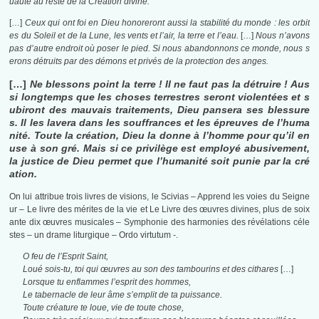
uauté au reste de la Création divine.
[…]
Ceux qui ont foi en Dieu honoreront aussi la stabilité du monde : les orbit
es du Soleil et de la Lune, les vents et l’air, la terre et l’eau.
[…]
Nous n’avons
pas d’autre endroit où poser le pied. Si nous abandonnons ce monde, nous s
erons détruits par des démons et privés de la protection des anges.
[…]
Ne blessons point la terre ! Il ne faut pas la détruire ! Aus
si longtemps que les choses terrestres seront violentées et s
ubiront des mauvais traitements, Dieu pansera ses blessure
s. Il les lavera dans les souffrances et les épreuves de l’huma
nité. Toute la création, Dieu la donne à l’homme pour qu’il en
use à son gré. Mais si ce privilège est employé abusivement,
la justice de Dieu permet que l’humanité soit punie par la cré
ation.
On lui attribue trois livres de visions, le Scivias – Apprend les voies du Seigne
ur – Le livre des mérites de la vie et Le Livre des œuvres divines, plus de soix
ante dix œuvres musicales – Symphonie des harmonies des révélations céle
stes – un drame liturgique – Ordo virtutum -.
O feu de l’Esprit Saint,
Loué sois-tu, toi qui œuvres au son des tambourins et des cithares
[…]
Lorsque tu enflammes l’esprit des hommes,
Le tabernacle de leur âme s’emplit de ta puissance.
Toute créature te loue, vie de toute chose,