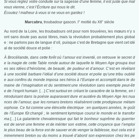
Si vous réglez votre conduite sur la sagesse d’une femme, il est juste que mal
vous vienne, c’est l’Écriture qui nous le dit.
Écoutez ! malheur à vous si ne vous en gardez !
Marcabru
, troubadour gascon. I° moitié du XII° siècle
Au nord de la Loire, les troubadours ont pour nom trouvères, les mœurs n’y s
ont sans doute pas aussi libres, mais la révolution probablement plus global
e : ne parlons pas de langue d’oïl, puisque c’est de Bretagne que vient cet idé
al de société douce et polie :
À Brocéliande, dans cette forêt où l’amour est inventé, on retrouve le secret d
e la magie de cette Table ronde autour de laquelle le Moyen Age groupa tout
es ses idées d’héroïsme, de beauté, de pudeur et d’amour. C’est en révélant
à une société barbare l’idéal d’une société douce et polie qu’une tribu oublié
e aux confins du monde imposa ses héros à l’Europe et accomplit dans le do
maine de l’imagination et du sentiment une révolution sans exemple peut-êtr
e de l’esprit humain.
[…]
C’est surtout en créant le caractère de la femme, en i
ntroduisant dans la poésie auparavant dure et austère du Moyen Age les nua
nces de l’amour, que les romans bretons réalisèrent cette prodigieuse métam
orphose. Ce fut comme une étincelle électrique : en quelques années, le goût
de l’Europe fût changé ; le sentiment kymrique courut le monde et le transfor
ma.
[…]
La galanterie chevaleresque qui fait le bonheur suprême du guerrier
est de servir une femme et de mériter son estime, cette croyance que l’emploi
le plus beau de la force est de sauver et de venger la faiblesse, tout cela est é
minemment breton ou du moins a trouvé d’abord son expression chez les pe