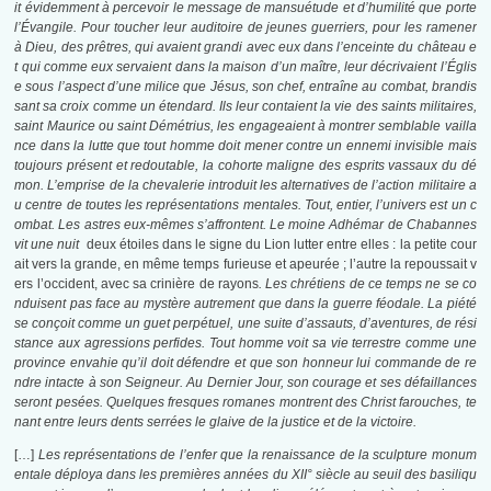
it évidemment à percevoir le message de mansuétude et d’humilité que porte
l’Évangile. Pour toucher leur auditoire de jeunes guerriers, pour les ramener
à Dieu, des prêtres, qui avaient grandi avec eux dans l’enceinte du château e
t qui comme eux servaient dans la maison d’un maître, leur décrivaient l’Églis
e sous l’aspect d’une milice que Jésus, son chef, entraîne au combat, brandis
sant sa croix comme un étendard. Ils leur contaient la vie des saints militaires,
saint Maurice ou saint Démétrius, les engageaient à montrer semblable vailla
nce dans la lutte que tout homme doit mener contre un ennemi invisible mais
toujours présent et redoutable, la cohorte maligne des esprits vassaux du dé
mon. L’emprise de la chevalerie introduit les alternatives de l’action militaire a
u centre de toutes les représentations mentales. Tout, entier, l’univers est un c
ombat. Les astres eux-mêmes s’affrontent. Le moine Adhémar de Chabannes
vit une nuit
deux étoiles dans le signe du Lion lutter entre elles : la petite cour
ait vers la grande, en même temps furieuse et apeurée ; l’autre la repoussait v
ers l’occident, avec sa crinière de rayons
. Les chrétiens de ce temps ne se co
nduisent pas face au mystère autrement que dans la guerre féodale. La piété
se conçoit comme un guet perpétuel, une suite d’assauts, d’aventures, de rési
stance aux agressions perfides. Tout homme voit sa vie terrestre comme une
province envahie qu’il doit défendre et que son honneur lui commande de re
ndre intacte à son Seigneur. Au Dernier Jour, son courage et ses défaillances
seront pesées. Quelques fresques romanes montrent des Christ farouches, te
nant entre leurs dents serrées le glaive de la justice et de la victoire.
[…]
Les représentations de l’enfer que la renaissance de la sculpture monum
entale déploya dans les premières années du XII° siècle au seuil des basiliqu