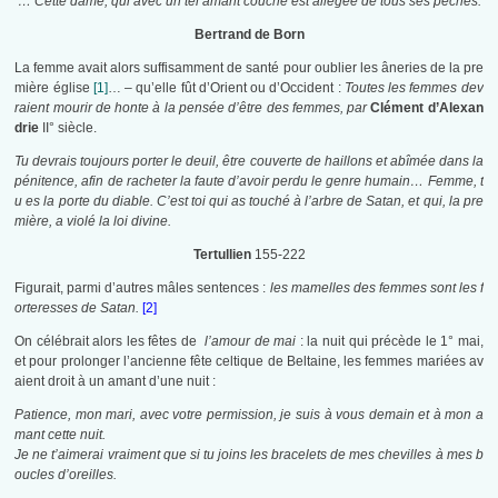
… Cette dame, qui avec un tel amant couche est allégée de tous ses péchés.
Bertrand de Born
La femme avait alors suffisamment de santé pour oublier les âneries de la pre
mière église
[1]
… – qu’elle fût d’Orient ou d’Occident :
Toutes les femmes dev
raient mourir de honte à la pensée d’être des femmes, par
Clément d’Alexan
drie
II° siècle.
Tu devrais toujours porter le deuil, être couverte de haillons et abîmée dans la
pénitence, afin de racheter la faute d’avoir perdu le genre humain… Femme, t
u es la porte du diable. C’est toi qui as touché à l’arbre de Satan, et qui, la pre
mière, a violé la loi divine.
Tertullien
155-222
Figurait, parmi d’autres mâles sentences :
les mamelles des femmes sont les f
orteresses de Satan.
[2]
On célébrait alors les fêtes de
l’amour de mai
: la nuit qui précède le 1° mai,
et pour prolonger l’ancienne fête celtique de Beltaine, les femmes mariées av
aient droit à un amant d’une nuit :
Patience, mon mari, avec votre permission, je suis à vous demain et à mon a
mant cette nuit.
Je ne t’aimerai vraiment que si tu joins les bracelets de mes chevilles à mes b
oucles d’oreilles.