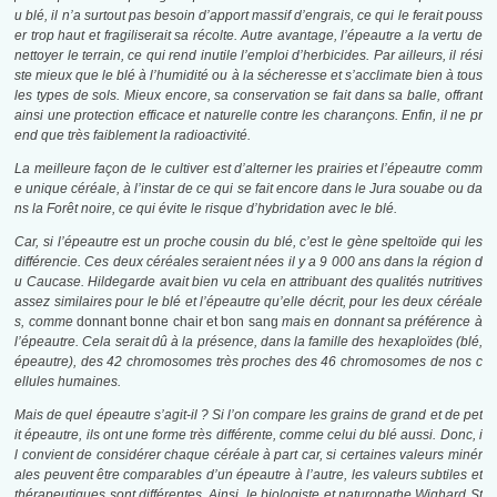
u blé, il n’a surtout pas besoin d’apport massif d’engrais, ce qui le ferait pouss
er trop haut et fragiliserait sa récolte. Autre avantage, l’épeautre a la vertu de
nettoyer le terrain, ce qui rend inutile l’emploi d’herbicides. Par ailleurs, il rési
ste mieux que le blé à l’humidité ou à la sécheresse et s’acclimate bien à tous
les types de sols. Mieux encore, sa conservation se fait dans sa balle, offrant
ainsi une protection efficace et naturelle contre les charançons. Enfin, il ne pr
end que très faiblement la radioactivité.
La meilleure façon de le cultiver est d’alterner les prairies et l’épeautre comm
e unique céréale, à l’instar de ce qui se fait encore dans le Jura souabe ou da
ns la Forêt noire, ce qui évite le risque d’hybridation avec le blé.
Car, si l’épeautre est un proche cousin du blé, c’est le gène speltoïde qui les
différencie. Ces deux céréales seraient nées il y a 9 000 ans dans la région d
u Caucase. Hildegarde avait bien vu cela en attribuant des qualités nutritives
assez similaires pour le blé et l’épeautre qu’elle décrit, pour les deux céréale
s, comme
donnant bonne chair et bon sang
mais en donnant sa préférence à
l’épeautre. Cela serait dû à la présence, dans la famille des hexaploïdes (blé,
épeautre), des 42 chromosomes très proches des 46 chromosomes de nos c
ellules humaines.
Mais de quel épeautre s’agit-il ? Si l’on compare les grains de grand et de pet
it épeautre, ils ont une forme très différente, comme celui du blé aussi. Donc, i
l convient de considérer chaque céréale à part car, si certaines valeurs minér
ales peuvent être comparables d’un épeautre à l’autre, les valeurs subtiles et
thérapeutiques sont différentes. Ainsi, le biologiste et naturopathe Wighard St