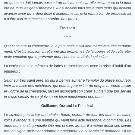
on qu’on ne doit jamais passer trop brièvement, car elle est la mère et la lumi
ère de tous les gentilshommes. Ainsi doivent tous les jeunes gens qui doivent
avancer avoir un ardent désir d’acquérir le fait et la réputation de prouesse afi
n d’être mis et comptés au nombre des preux.
Froissart
*****
Qu’est ce que la chevalerie ? La plus belle institution médiévale très certaine
ment. C’est la solution chrétienne aux problèmes de la guerre et de cette éter
nelle tentation que représente pour l’homme le droit du plus fort.
La cérémonie elle-même a de fortes ressemblances avec la prise d’habit d’un
religieux :
Seigneur très saint père, toi qui a permis sur terre l’emploi du glaive pour répr
imer la malice des méchants, qui pour la protection du peuple as voulu institu
er l’ordre de la chevalerie, fais en disposant son cœur au bien que ton servite
ur n’use jamais de ce glaive pour léser injustement personne.
Guillaume Durand
Le Pontifical.
Le suzerain, assis sur une chaise haute, entouré de tous les autres vassaux,
voit s’avancer le jeune homme qui vient faire acte personnel d’hommage. Le j
eune homme s’agenouille tête nue et sans armes. Il a même défait son ceintu
ron, en signe qu’il s’abandonne au seigneur. Le suzerain lui demande s’il ve