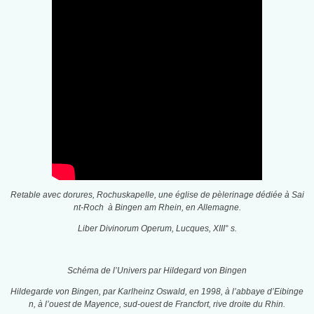
Retable avec dorures, Rochuskapelle, une église de pèlerinage dédiée à Sai
nt-Roch à Bingen am Rhein, en Allemagne.
Liber Divinorum Operum, Lucques, XIII° s.
Schéma de l’Univers par Hildegard von Bingen
Hildegarde von Bingen, par Karlheinz Oswald, en 1998, à l’abbaye d’Eibinge
n, à l’ouest de Mayence, sud-ouest de Francfort, rive droite du Rhin.