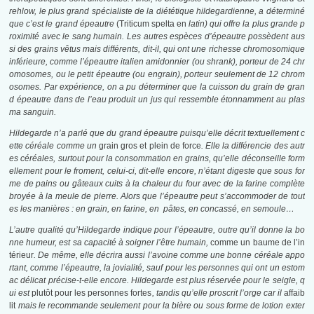
rehlow, le plus grand spécialiste de la diététique hildegardienne, a déterminé
que c’est le grand épeautre
(Triticum spelta en
l
atin) qui offre la plus grande p
roximité avec le sang humain. Les autres espèces d’épeautre possèdent aus
si des grains vêtus mais différents, dit-il, qui ont une richesse chromosomique
inférieure, comme l’épeautre italien amidonnier (ou shrank), porteur de 24 chr
omosomes, ou le petit épeautre (ou engrain), porteur seulement de 12 chrom
osomes. Par expérience, on a pu déterminer que la cuisson du grain de gran
d épeautre dans de l’eau produit un jus qui ressemble étonnamment au plas
ma sanguin.
Hildegarde n’a parlé que du grand épeautre puisqu’elle décrit textuellement c
ette céréale comme un
grain gros et plein de force
. Elle la différencie des autr
es céréales, surtout pour la consommation en grains, qu’elle déconseille form
ellement pour le froment, celui-ci, dit-elle encore, n’étant digeste que sous for
me de pains ou gâteaux cuits à la chaleur du four avec de la farine complète
broyée à la meule de pierre. Alors que l’épeautre peut s’accommoder de tout
es les manières : en grain, en farine, en pâtes, en concassé, en semoule…
L’autre qualité qu’Hildegarde indique pour l’épeautre, outre qu’il donne la bo
nne humeur, est sa capacité à soigner l’être humain,
comme un baume de l’in
térieur
. De même, elle décrira aussi l’avoine comme une bonne céréale appo
rtant, comme l’épeautre, la jovialité, sauf pour les personnes qui ont un estom
ac délicat précise-t-elle encore. Hildegarde est plus réservée pour le seigle, q
ui est
plutôt pour les personnes fortes
, tandis qu’elle proscrit l’orge car il
affaib
lit
mais le recommande seulement pour la bière ou sous forme de lotion exter