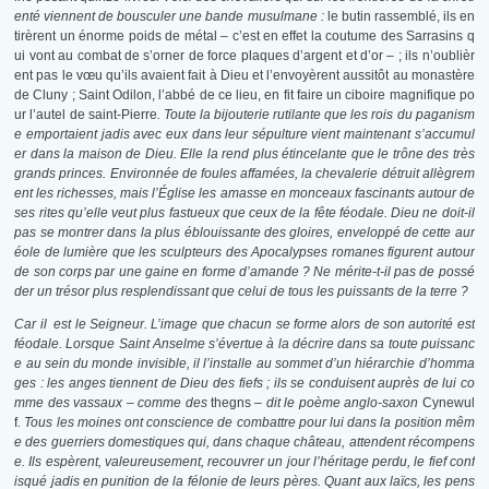
enté viennent de bousculer une bande musulmane :
le butin rassemblé, ils en
tirèrent un énorme poids de métal – c’est en effet la coutume des Sarrasins q
ui vont au combat de s’orner de force plaques d’argent et d’or – ; ils n’oublièr
ent pas le vœu qu’ils avaient fait à Dieu et l’envoyèrent aussitôt au monastère
de Cluny ; Saint Odilon, l’abbé de ce lieu, en fit faire un ciboire magnifique po
ur l’autel de saint-Pierre
. Toute la bijouterie rutilante que les rois du paganism
e emportaient jadis avec eux dans leur sépulture vient maintenant s’accumul
er dans la maison de Dieu. Elle la rend plus étincelante que le trône des très
grands princes. Environnée de foules affamées, la chevalerie détruit allègrem
ent les richesses, mais l’Église les amasse en monceaux fascinants autour de
ses rites qu’elle veut plus fastueux que ceux de la fête féodale. Dieu ne doit-il
pas se montrer dans la plus éblouissante des gloires, enveloppé de cette aur
éole de lumière que les sculpteurs des Apocalypses romanes figurent autour
de son corps par une gaine en forme d’amande ? Ne mérite-t-il pas de possé
der un trésor plus resplendissant que celui de tous les puissants de la terre ?
Car il est le Seigneur. L’image que chacun se forme alors de son autorité est
féodale. Lorsque Saint Anselme s’évertue à la décrire dans sa toute puissanc
e au sein du monde invisible, il l’installe au sommet d’un hiérarchie d’homma
ges : les anges tiennent de Dieu des fiefs ; ils se conduisent auprès de lui co
mme des vassaux – comme des
thegns
– dit le poème anglo-saxon
Cynewul
f
. Tous les moines ont conscience de combattre pour lui dans la position mêm
e des guerriers domestiques qui, dans chaque château, attendent récompens
e. Ils espèrent, valeureusement, recouvrer un jour l’héritage perdu, le fief conf
isqué jadis en punition de la félonie de leurs pères. Quant aux laïcs, les pens