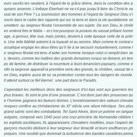
eurs sacrés les ravalent, à l’égard de la grâce divine, dans la condition des p
aysans asservis. L’évêque Eberhart ne va-t-il pas jusqu’à faire du Christ le va
ssal de son Père ? La soumission des hommes à l’égard du Seigneur Dieu s’i
nscrit dans le cadre des rapports qui sur la terre et dans la vie quotidienne so
umettent au seigneur féodal l’ensemble de ses sujets. De son Dieu, le chréti
en entend être le
fidèle
– et c’est pourquoi la posture du vassal prêtant homm
age, à genoux, tête nue, mais jointes, devient à cette époque celle de la prièr
e. Une telle fidélité astreint à la loyauté et au service. Mais comme le contrat v
assalique engage les deux êtres qu’il lie à se secourir mutuellement, comme l
e seigneur féodal est tenu d’aider son
homme
lorsque celui-ci remplit bien se
s devoirs, comme les maîtres des grands domaines ruraux se doivent, en tem
ps de famine, de distribuer la nourriture à leurs tenanciers paysans, comme e
nfin la largesse apparaît la première vertu des grands, le chrétien, vassal de s
on Dieu, espère aussi de lui sa protection contre tous les dangers du monde.
Il attend surtout ce fief éternel : une part dans le Paradis.
Cependant les meilleurs dons des seigneurs d’ici-bas vont aux guerriers les
plus braves. Ils sont le prix d’une prouesse. C’est donc part des prouesses qu
e l’homme gagnera les faveurs divines. L’envahissement des valeurs chevale
resques confère au christianisme du XI° siècle une allure héroïque. Ses plus
grand saints sont des combattants. Tel Saint Alexis, dont un poème en langue
vulgaire, composé vers 1040 pour une cour princière de Normandie célèbre l
es exploits ascétiques, ils apparaissent, chevaliers modèles, sous l’aspect de
garçons musclés dédiant à leur seigneur leur ténacité et leurs souffrances ph
ysiques. Une société que dominait la turbulence des bandes cavalières peina