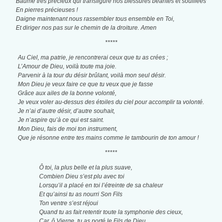
Baume très précieux qui transfigure nos blessures béantes et souillées
En pierres précieuses !
Daigne maintenant nous rassembler tous ensemble en Toi,
Et diriger nos pas sur le chemin de la droiture. Amen
*****
Au Ciel, ma patrie, je rencontrerai ceux que tu as crées ;
L’Amour de Dieu, voilà toute ma joie.
Parvenir à la tour du désir brûlant, voilà mon seul désir.
Mon Dieu je veux faire ce que tu veux que je fasse
Grâce aux ailes de la bonne volonté,
Je veux voler au-dessus des étoiles du ciel pour accomplir ta volonté.
Je n’ai d’autre désir, d’autre souhait,
Je n’aspire qu’à ce qui est saint.
Mon Dieu, fais de moi ton instrument,
Que je résonne entre tes mains comme le tambourin de ton amour !
*****
Ô toi, la plus belle et la plus suave,
Combien Dieu s’est plu avec toi
Lorsqu’il a placé en toi l’étreinte de sa chaleur
Et qu’ainsi tu as nourri Son Fils
Ton ventre s’est réjoui
Quand tu as fait retentir toute la symphonie des cieux,
Car, ô Vierge, tu as porté le Fils de Dieu