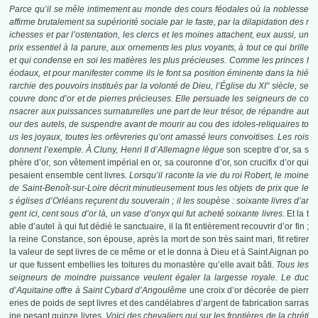
Parce qu’il se mêle intimement au monde des cours féodales où la noblesse
affirme brutalement sa supériorité sociale par le faste, par la dilapidation des r
ichesses et par l’ostentation, les clercs et les moines attachent, eux aussi, un
prix essentiel à la parure, aux ornements les plus voyants, à tout ce qui brille
et qui condense en soi les matières les plus précieuses. Comme les princes f
éodaux, et pour manifester comme ils le font sa position éminente dans la hié
rarchie des pouvoirs institués par la volonté de Dieu, l’Église du XI° siècle, se
couvre donc d’or et de pierres précieuses. Elle persuade les seigneurs de co
nsacrer aux puissances surnaturelles une part de leur trésor, de répandre aut
our des autels, de suspendre avant de mourir au cou des idoles-reliquaires to
us les joyaux, toutes les orfèvreries qu’ont amassé leurs convoitises. Les rois
donnent l’exemple. À Cluny, Henri II d’Allemagne lègue
son sceptre d’or, sa s
phère d’or, son vêtement impérial en or, sa couronne d’or, son crucifix d’or qui
pesaient ensemble cent livres
. Lorsqu’il raconte la vie du roi Robert, le moine
de Saint-Benoît-sur-Loire décrit minutieusement tous les objets de prix que le
s églises d’Orléans reçurent du souverain ; il les soupèse : soixante livres d’ar
gent ici, cent sous d’or là, un vase d’onyx qui fut acheté soixante livres.
Et la t
able d’autel à qui fut dédié le sanctuaire, il la fit entièrement recouvrir d’or fin ;
la reine Constance, son épouse, après la mort de son très saint mari, fit retirer
la valeur de sept livres de ce même or et le donna à Dieu et à Saint Aignan po
ur que fussent embellies les toitures du monastère qu’elle avait bâti.
Tous les
seigneurs de moindre puissance veulent égaler la largesse royale. Le duc
d’Aquitaine offre à Saint Cybard d’Angoulême
une croix d’or décorée de pierr
eries de poids de sept livres et des candélabres d’argent de fabrication sarras
ine pesant quinze livres
. Voici des chevaliers qui sur les frontières de la chréti