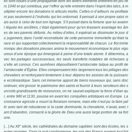
es sont issues d’une propagande dont les divers éléments entrèrent en jeu ve
rs 1040 et qui contribua, par l’effroi qu’elle entretint dans l’esprit des laïcs, à m
ultiplier encore les donations
in articulo mortis
. Celles-ci d’ailleurs ne profitaie
nt pas seulement à l’individu qui les ordonnait. Il pensait à son propre salut m
ais aussi à celui de tout son lignage. S’il puisait dans la fortune que lui avaien
t léguée les ancêtres, c’était également pour qu’en tirassent avantage les âm
es de ses parents défunts. Au milieu d’elles, il espérait se dissimuler le jour d
u jugement, dans l’unité reconstituée de cette personne immortelle qu’était la
race et qui supportait collectivement la responsabilité de chacun. Le flot ininte
rrompu des donations pieuses anima le mouvement économique le plus vigo
ureux d’une époque qui émergeait à peine d’une totale atonie. Il détermina, a
vec les partages successoraux, les seuls transferts notables de richesses q
u’elle ait connus. Ces aumônes dépouillaient l’aristocratie laïque au profit de
l’aristocratie d’Église. Elles compensaient très largement tous les pillages des
chevaliers et renforçaient lentement à leur dépens les assises de la puissanc
e ecclésiastique. Sans cet immense apport de biens nouveaux qui, sans disc
ontinuer, vint grossir le patrimoine des saints et fournir à leurs serviteurs des s
urcroits grandissants de ressources, on ne saurait expliquer la force d’élan qu
i, entre 980 et 1130, pousse en avant les conquêtes artistiques en Europe. La
croissance agricole a nourri la floraison romane, mais elle n’eut pu la faire jail
lir avec tant de robustesse si la caste dominante, la chevalerie, n’avait, avec t
ant d’abandon, consacré à la gloire de Dieu une aussi large portion de sa fort
une.
[…] Au
XII° siècle, les cathédrales du domaine capétien sont des écoles, les s
eules vivantes. Dans la nuit carolingienne, les rois des Francs avaient tout fait