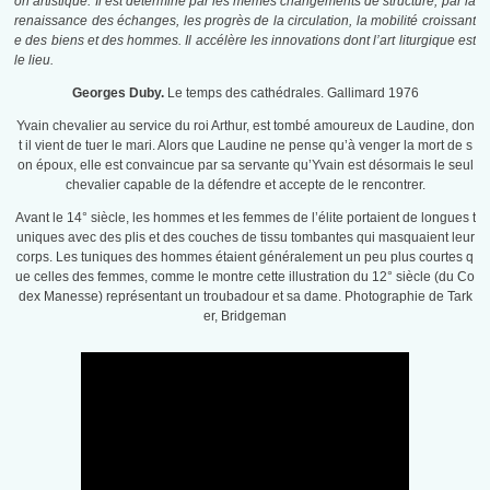
on artistique. Il est déterminé par les mêmes changements de structure, par la
renaissance des échanges, les progrès de la circulation, la mobilité croissant
e des biens et des hommes. Il accélère les innovations dont l’art liturgique est
le lieu.
Georges Duby.
Le temps des cathédrales. Gallimard 1976
Yvain chevalier au service du roi Arthur, est tombé amoureux de Laudine, don
t il vient de tuer le mari. Alors que Laudine ne pense qu’à venger la mort de s
on époux, elle est convaincue par sa servante qu’Yvain est désormais le seul
chevalier capable de la défendre et accepte de le rencontrer.
Avant le 14° siècle, les hommes et les femmes de l’élite portaient de longues t
uniques avec des plis et des couches de tissu tombantes qui masquaient leur
corps. Les tuniques des hommes étaient généralement un peu plus courtes q
ue celles des femmes, comme le montre cette illustration du 12° siècle (du Co
dex Manesse) représentant un troubadour et sa dame. Photographie de Tark
er, Bridgeman