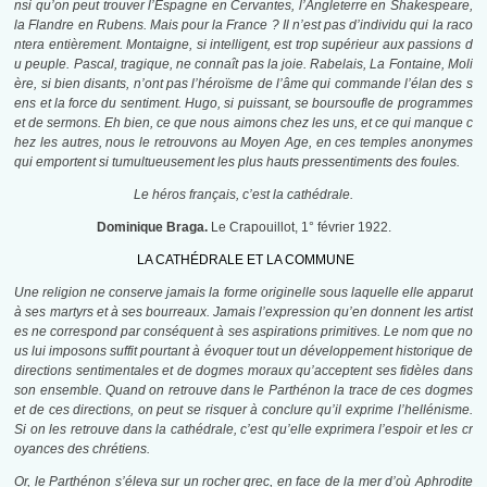
nsi qu’on peut trouver l’Espagne en Cervantes, l’Angleterre en Shakespeare,
la Flandre en Rubens. Mais pour la France ? Il n’est pas d’individu qui la raco
ntera entièrement. Montaigne, si intelligent, est trop supérieur aux passions d
u peuple. Pascal, tragique, ne connaît pas la joie. Rabelais, La Fontaine, Moli
ère, si bien disants, n’ont pas l’héroïsme de l’âme qui commande l’élan des s
ens et la force du sentiment. Hugo, si puissant, se boursoufle de programmes
et de sermons. Eh bien, ce que nous aimons chez les uns, et ce qui manque c
hez les autres, nous le retrouvons au Moyen Age, en ces temples anonymes
qui emportent si tumultueusement les plus hauts pressentiments des foules.
Le héros français, c’est la cathédrale.
Dominique Braga.
Le Crapouillot, 1° février 1922.
LA CATHÉDRALE ET LA COMMUNE
Une religion ne conserve jamais la forme originelle sous laquelle elle apparut
à ses martyrs et à ses bourreaux. Jamais l’expression qu’en donnent les artist
es ne correspond par conséquent à ses aspirations primitives. Le nom que no
us lui imposons suffit pourtant à évoquer tout un développement historique de
directions sentimentales et de dogmes moraux qu’acceptent ses fidèles dans
son ensemble. Quand on retrouve dans le Parthénon la trace de ces dogmes
et de ces directions, on peut se risquer à conclure qu’il exprime l’hellénisme.
Si on les retrouve dans la cathédrale, c’est qu’elle exprimera l’espoir et les cr
oyances des chrétiens.
Or, le Parthénon s’éleva sur un rocher grec, en face de la mer d’où Aphrodite