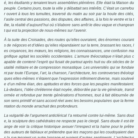
é, les étudiants y tenaient leurs assemblées plénières. Elle était la Maison du
peuple. Certains jours, toute la ville y débattait ses intérêts. C’était un carrefou
r ouvert à tous les tumultes, traversé du matin au soir par la houle des cités,
l’asile central des passions, des disputes, des affaires, à la fois le ventre et la t
ête, la réalité d’aujourd’hui où s’élabore sans arrêt le dieu vague et changean
t qui est la projection de nous-mêmes sur l’avenir.
À la suite des Croisades, des routes qu’elles ouvraient, des énormes courant
s de négoces et d’idées qu’elles répandaient sur la terre, brassant les races, l
es croyances, les mœurs, les religions, les connaissances, une confusion ma
gnifique agitait les sociétés occidentales. L’armure théocratique n’était plus c
apable de contenir l’esprit qui fusait de partout après huit ou dix siècles de br
utalité militaire et de compression monastique. Les universités qui se fondaie
nt par toute l’Europe, l’art, la chanson, l’architecture, les controverses théologi
ques elles-mêmes n’étaient que l’expression infiniment diverse, mais soulevé
e d’un même élan, des aptitudes et des forces que les peuples manifestaient.
Là-dedans, l’idée chrétienne était noyée, débordée par la vie générale, transf
ormée et refondue par trente générations d’hommes, tout à fait détournée de
son sens primitif et sans accord réel avec les besoins populaires que la ferme
ntation du monde arrachait des profondeurs.
La vulgarité de l’argument anticlérical l’a retourné contre lui-même. Sans dout
e, la sculpture des cathédrales ne respecte pas le clergé. Sans doute il est étr
ange de voir la critique historique avouer l’irrespect et la haine pour le prêtre
des auteurs de fabliaux et prétendre que les maçons qui les coudoyaient dan
s la rue tenaient un autre langage et avaient d’autres sentiments. L’architectur