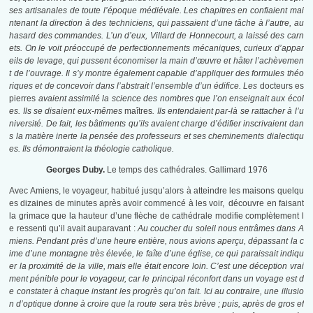
ses artisanales de toute l’époque médiévale. Les chapitres en confiaient mai
ntenant la direction à des techniciens, qui passaient d’une tâche à l’autre, au
hasard des commandes. L’un d’eux, Villard de Honnecourt, a laissé des carn
ets. On le voit préoccupé de perfectionnements mécaniques, curieux d’appar
eils de levage, qui pussent économiser la main d’œuvre et hâter l’achèvemen
t de l’ouvrage. Il s’y montre également capable d’appliquer des formules théo
riques et de concevoir dans l’abstrait l’ensemble d’un édifice. Les
docteurs es
pierres
avaient assimilé la science des nombres que l’on enseignait aux écol
es. Ils se disaient eux-mêmes
maîtres
. Ils entendaient par-là se rattacher à l’u
niversité. De fait, les bâtiments qu’ils avaient charge d’édifier inscrivaient dan
s la matière inerte la pensée des professeurs et ses cheminements dialectiqu
es. Ils démontraient la théologie catholique.
Georges Duby.
Le temps des cathédrales. Gallimard 1976
Avec Amiens, le voyageur, habitué jusqu’alors à atteindre les maisons quelqu
es dizaines de minutes après avoir commencé à les voir, découvre en faisant
la grimace que la hauteur d’une flèche de cathédrale modifie complètement l
e ressenti qu’il avait auparavant :
Au coucher du soleil nous entrâmes dans A
miens. Pendant près d’une heure entière, nous avions aperçu, dépassant la c
ime d’une montagne très élevée, le faîte d’une église, ce qui paraissait indiqu
er la proximité de la ville, mais elle était encore loin. C’est une déception vrai
ment pénible pour le voyageur, car le principal réconfort dans un voyage est d
e constater à chaque instant les progrès qu’on fait. Ici au contraire, une illusio
n d’optique donne à croire que la route sera très brève ; puis, après de gros ef