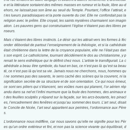
e et la littérature sortaient des mêmes masses en rumeur et la foule, libre au-d
ehors, ne laissait pas son âme au seuil du Temple. Pourtant, l’office l’attirait, e
t les lueurs paradisiaques et la porte ouverte du ciel. Elle ne confondait pas la
religion avec le prêtre. Elle croyait, les saints mystères charmaient son imagin
ation. Les pauvres gens qui construisaient l’église n’étaient pas des libres pe
nseurs.
Mais c’étaient des libres instincts. Le désir qui les attirait vers les formes à féc
onder débordait de partout l’enseignement de la théologie, et si la cathédrale
était chrétienne dans la lettre de la croyance populaire, elle ne l’était pas dan
s son esprit. Le catholicisme, tournant décidément le dos au christianisme, y p
renait le sens esthétique qui le définit chez nous. L’artiste le transfigurait. La c
athédrale a beau être symbole, du haut en bas, ce n’est pas là qu’est sa beau
té, ce n’est pas là qu’est sa vie. Jamais nous ne cherchons, nous, hommes qu
i ne sommes pas des savants, le sens caché des scènes qui la couvrent, ni la
signification secrète de sa structure et de son orientation. Ce qui nous émeut,
ce sont ses piliers qui s’élancent, ses voûtes nues qui planent, l’or aérien rép
andu dans sa nef et l’infini murmure que la foule des hommes, des animaux e
t des feuilles sculptés y répand sur la façade, sur les arcs-boutants, les pinacl
es, l’encadrement des fenêtres et jusqu’au sommet des tours. L’art
seul,
disait
le Concile de Nicée, l’art seul appartient aux peintres, l’ordonnance aux Père
s.
L’ordonnance nous indiffère, car nous savons qu’elle ne signifie pour les Pèr
es qu’un ordre extérieur et fini, et non pas la science vivante qui équilibrait, d