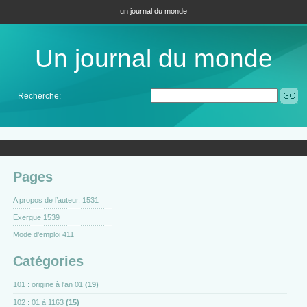
un journal du monde
Un journal du monde
Recherche:
Pages
A propos de l’auteur. 1531
Exergue 1539
Mode d’emploi 411
Catégories
101 : origine à l'an 01
(19)
102 : 01 à 1163
(15)