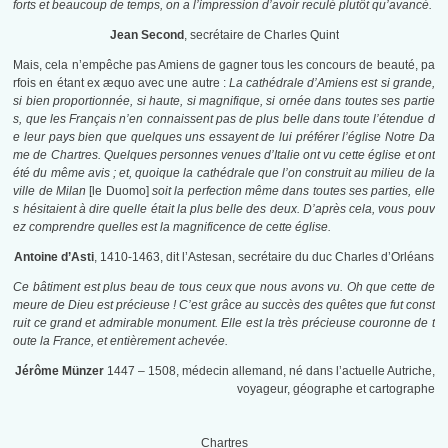
forts et beaucoup de temps, on a l’impression d’avoir reculé plutôt qu’avancé.
Jean Second
, secrétaire de Charles Quint
Mais, cela n’empêche pas Amiens de gagner tous les concours de beauté, pa
rfois en étant ex æquo avec une autre :
La cathédrale d’Amiens est si grande,
si bien proportionnée, si haute, si magnifique, si ornée dans toutes ses partie
s, que les Français n’en connaissent pas de plus belle dans toute l’étendue d
e leur pays bien que quelques uns essayent de lui préférer l’église Notre Da
me de Chartres. Quelques personnes venues d’Italie ont vu cette église et ont
été du même avis ; et, quoique la cathédrale que l’on construit au milieu de la
ville de Milan
[le Duomo]
soit la perfection même dans toutes ses parties, elle
s hésitaient à dire quelle était la plus belle des deux. D’après cela, vous pouv
ez comprendre quelles est la magnificence de cette église.
Antoine d’Asti
, 1410-1463, dit l’Astesan, secrétaire du duc Charles d’Orléans
Ce bâtiment est plus beau de tous ceux que nous avons vu. Oh que cette de
meure de Dieu est précieuse ! C’est grâce au succès des quêtes que fut const
ruit ce grand et admirable monument. Elle est la très précieuse couronne de t
oute la France, et entièrement achevée.
Jérôme Münzer
1447 – 1508, médecin allemand, né dans l’actuelle Autriche,
voyageur, géographe et cartographe
Chartres