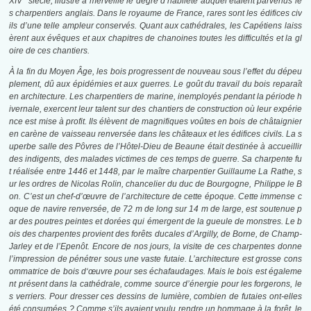
XIV° siècle, illustre à merveille le degré d’habileté auquel étaient parvenus le
s charpentiers anglais. Dans le royaume de France, rares sont les édifices civ
ils d’une telle ampleur conservés. Quant aux cathédrales, les Capétiens laiss
èrent aux évêques et aux chapitres de chanoines toutes les difficultés et la gl
oire de ces chantiers.
À la fin du Moyen Âge, les bois progressent de nouveau sous l’effet du dépeu
plement, dû aux épidémies et aux guerres. Le goût du travail du bois reparaît
en architecture. Les charpentiers de marine, inemployés pendant la période h
ivernale, exercent leur talent sur des chantiers de construction où leur expérie
nce est mise à profit. Ils élèvent de magnifiques voûtes en bois de châtaignier
en carène de vaisseau renversée dans les châteaux et les édifices civils. La s
uperbe salle des Pôvres de l’Hôtel-Dieu de Beaune était destinée à accueillir
des indigents, des malades victimes de ces temps de guerre. Sa charpente fu
t réalisée entre 1446 et 1448, par le maître charpentier Guillaume La Rathe, s
ur les ordres de Nicolas Rolin, chancelier du duc de Bourgogne, Philippe le B
on. C’est un chef-d’œuvre de l’architecture de cette époque. Cette immense c
oque de navire renversée, de 72 m de long sur 14 m de large, est soutenue p
ar des poutres peintes et dorées qui émergent de la gueule de monstres. Le b
ois des charpentes provient des forêts ducales d’Argilly, de Borne, de Champ-
Jarley et de l’Epenôt. Encore de nos jours, la visite de ces charpentes donne
l’impression de pénétrer sous une vaste futaie. L’architecture est grosse cons
ommatrice de bois d
‘œuvre
pour ses échafaudages. Mais le bois est égaleme
nt présent dans la cathédrale, comme source
d’énergie pour les forgerons, le
s
verriers.
Pour dresser ces dessins de lumière, combien de futaies ont-elles
été consumées ? Comme s’ils avaient voulu rendre un hommage à la forêt, le