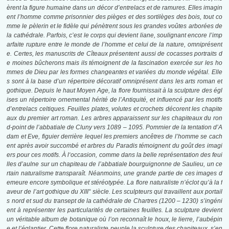
èrent la figure humaine dans un décor d’entrelacs et de ramures. Elles imagin
ent l’homme comme prisonnier des pièges et des sortilèges des bois, tout co
mme le pèlerin et le fidèle qui pénètrent sous les grandes voûtes arborées de
la cathédrale. Parfois, c’est le corps qui devient liane, soulignant encore l’imp
arfaite rupture entre le monde de l’homme et celui de la nature, omniprésent
e. Certes, les manuscrits de Cîteaux présentent aussi de cocasses portraits d
e moines bûcherons mais ils témoignent de la fascination exercée sur les ho
mmes de Dieu par les formes changeantes et variées du monde végétal. Elle
s sont à la base d’un répertoire décoratif omniprésent dans les arts roman et
gothique. Depuis le haut Moyen Age, la flore fournissait à la sculpture des égl
ises un répertoire ornemental hérité de l’Antiquité, et influencé par les motifs
d’entrelacs celtiques. Feuilles plates, volutes et crochets décorent les chapite
aux du premier art roman. Les arbres apparaissent sur les chapiteaux du ron
d-point de l’abbatiale de Cluny vers 1089 – 1095. Pommier de la tentation d’A
dam et Eve, figuier derrière lequel les premiers ancêtres de l’homme se cach
ent après avoir succombé et arbres du Paradis témoignent du goût des imagi
ers pour ces motifs. À l
‘occasion,
comme dans la belle représentation des feui
lles d’aulne sur un chapiteau de l’abbatiale bourguignonne de Saulieu, un ce
rtain naturalisme transparaît. Néanmoins, une grande partie de ces images d
emeure encore symbolique et stéréotypée. La flore naturaliste n’éclot qu’à la f
aveur de l’art
gothique du XIII° siècle. Les sculpteurs qui travaillent aux portail
s nord et sud du transept de la cathédrale de Chartres (1200 – 1230) s’ingéni
ent à représenter les particularités de certaines feuilles. La sculpture devient
un véritable album de botanique où l’on reconnaît le houx, le lierre, l’aubépin
e et l’églantier. Cette flore naturaliste peuple la sculpture des chapiteaux, s’en