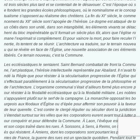
rd trois siècles plus tard et se contentait de le désavouer. C’est l’époque où s
e fondent les grandes écoles philosophiques, où le nominalisme et le concep
tualisme s’opposent au réalisme des chrétiens. La fin du
XI°
siècle, le comme
ncement du XII° siècle sont l’apogée de l’hérésie. Le dogme est attaqué de to
us côtés dans son unité, dans son intangibilité, les éléments vivants se détac
hent du bloc impénétrable qu’il formait un siècle plus tôt, alors que l’église ro
mane l’exprimait si complètement. Et pour vaincre la mort, pour faire reculer l’i
nertie, ils tentent de se réunir. L’architecture va traduire, sur le terrain nouvea
u qui se révèle en face de l’Église, une nouvelle association de ces éléments
libérés. Ce terrain nouveau, c’est la Commune.
Les ecclésiastiques le sentaient. Saint Bernard combattait de front la Commu
ne, l’art plastique, l’hérésie intellectuelle représentée par Abailard. Il n’avait fo
ndé la Règle que pour résister à la sécularisation progressive de l’Église qui
s’effectuait parallèlement à la sécularisation progressive de la philosophie et
de l’architecture. L’organisme communal s’était d’ailleurs formé plus encore p
our résister à la féodalité ecclésiastique qu’à la féodalité militaire. Les nobles
s’appuyaient plutôt sur le serf de la campagne. La monarchie opposait les bo
urgeois aux féodaux d’Église ou d’épée pour affermir son pouvoir à la faveur
de leur querelle. C’est contre le clergé régulier ou séculier dont la juridiction
s’étendait surtout sur les villes que les corporations eurent avant tout à lutter p
our conquérir et pour défendre la Commune. À Laon, l’évêque est massacré
et son corps traîné dans les rues. À Soissons, à Sens, à Reims, on tue les abb
és qui résistent. À Amiens, dont les corporations sont pourtant les plus puissa
ntes de France, la guerre des rues est un spectacle quotidien. Pendant tout le