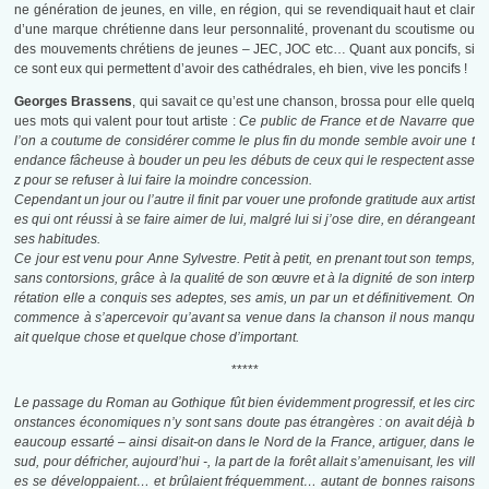
ne génération de jeunes, en ville, en région, qui se revendiquait haut et clair
d’une marque chrétienne dans leur personnalité, provenant du scoutisme ou
des mouvements chrétiens de jeunes – JEC, JOC etc… Quant aux poncifs, si
ce sont eux qui permettent d’avoir des cathédrales, eh bien, vive les poncifs !
Georges Brassens
, qui savait ce qu’est une chanson, brossa pour elle quelq
ues mots qui valent pour tout artiste :
Ce public de France et de Navarre que
l’on a coutume de considérer comme le plus fin du monde semble avoir une t
endance fâcheuse à bouder un peu les débuts de ceux qui le respectent asse
z pour se refuser à lui faire la moindre concession.
Cependant un jour ou l’autre il finit par vouer une profonde gratitude aux artist
es qui ont réussi à se faire aimer de lui, malgré lui si j’ose dire, en dérangeant
ses habitudes.
Ce jour est venu pour Anne Sylvestre. Petit à petit, en prenant tout son temps,
sans contorsions, grâce à la qualité de son œuvre et à la dignité de son interp
rétation elle a conquis ses adeptes, ses amis, un par un et définitivement. On
commence à s’apercevoir qu’avant sa venue dans la chanson il nous manqu
ait quelque chose et quelque chose d’important.
*****
Le passage du Roman au Gothique fût bien évidemment progressif, et les circ
onstances économiques n’y sont sans doute pas étrangères : on avait déjà b
eaucoup essarté – ainsi disait-on dans le Nord de la France, artiguer, dans le
sud, pour défricher, aujourd’hui -, la part de la forêt allait s’amenuisant, les vill
es se développaient… et brûlaient fréquemment… autant de bonnes raisons