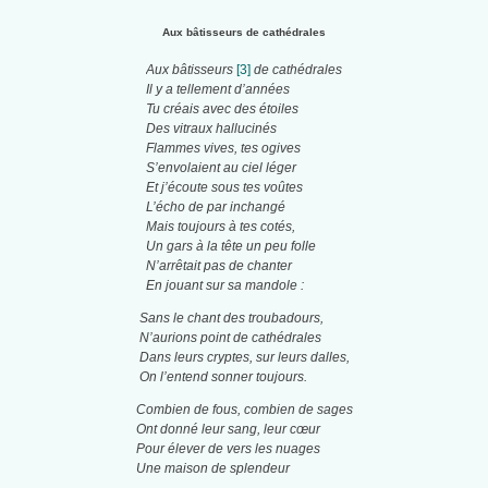
Aux bâtisseurs de cathédrales
Aux bâtisseurs
[3]
de cathédrales
Il y a tellement d’années
Tu créais avec des étoiles
Des vitraux hallucinés
Flammes vives, tes ogives
S’envolaient au ciel léger
Et j’écoute sous tes voûtes
L’écho de par inchangé
Mais toujours à tes cotés,
Un gars à la tête un peu folle
N’arrêtait pas de chanter
En jouant sur sa mandole :
Sans le chant des troubadours,
N’aurions point de cathédrales
Dans leurs cryptes, sur leurs dalles,
On l’entend sonner toujours.
Combien de fous, combien de sages
Ont donné leur sang, leur cœur
Pour élever de vers les nuages
Une maison de splendeur