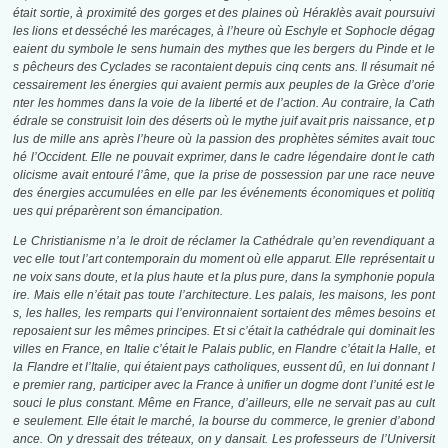
était sortie, à proximité des gorges et des plaines où Héraklès avait poursuivi
les lions et desséché les marécages, à l’heure où Eschyle et Sophocle dégag
eaient du symbole le sens humain des mythes que les bergers du Pinde et le
s pêcheurs des Cyclades se racontaient depuis cinq cents ans. Il résumait né
cessairement les énergies qui avaient permis aux peuples de la Grèce d’orie
nter les hommes dans la voie de la liberté et de l’action. Au contraire, la Cath
édrale se construisit loin des déserts où le mythe juif avait pris naissance, et p
lus de mille ans après l’heure où la passion des prophètes sémites avait touc
hé l’Occident. Elle ne pouvait exprimer, dans le cadre légendaire dont le cath
olicisme avait entouré l’âme, que la prise de possession par une race neuve
des énergies accumulées en elle par les événements économiques et politiq
ues qui préparèrent son émancipation.
Le Christianisme n’a le droit de réclamer la Cathédrale qu’en revendiquant a
vec elle tout l’art contemporain du moment où elle apparut. Elle représentait u
ne voix sans doute, et la plus haute et la plus pure, dans la symphonie popula
ire. Mais elle n’était pas toute l’architecture. Les palais, les maisons, les pont
s, les halles, les remparts qui l’environnaient sortaient des mêmes besoins et
reposaient sur les mêmes principes. Et si c’était la cathédrale qui dominait les
villes en France, en Italie c’était le Palais public, en Flandre c’était la Halle, et
la Flandre et l’Italie, qui étaient pays catholiques, eussent dû, en lui donnant l
e premier rang, participer avec la France à unifier un dogme dont l’unité est le
souci le plus constant. Même en France, d’ailleurs, elle ne servait pas au cult
e seulement. Elle était le marché, la bourse du commerce, le grenier d’abond
ance. On y dressait des tréteaux, on y dansait. Les professeurs de l’Universit