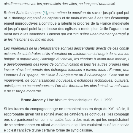
ois démesurés avec les possibilités des villes, ne font pas l’unanimité.
Robert Sabatino Lopez
[4]
pose même la question de
savoir jusqu’à quel poi
nt le drainage organisé de capitaux et de main-d’œuvre à des fins économiqu
ement improductives a contribué à ralentir le progrès de la France médiévale
et jusqu’à quel point la petitesse des églises a rendu plus facile l’agrandisse
ment des villes italiennes.
Opinion qui est loin d’être unanimement partagé p
ar les historiens du moyen âge.
Les ingénieurs de la Renaissance sont les descendants directs de ces constr
ucteurs de cathédrales, et ils n’auraient pu atteindre un tel degré de savoir tec
hnique si auparavant, l’attelage du cheval, les chariots à avant-train mobile, l
e développement des voies de communication et tous les autres progrès méd
iévaux n’avaient permis des échanges intenses à travers toute l’Europe, des
Flandres à l’Espagne, de l’Italie à l’Angleterre ou à l’Allemagne. Cette soif de
mouvement, de connaissances nouvelles, d’échanges techniques, culturels,
artistiques ou économiques est l’un des ferments les plus forts de la naissanc
e de l’Europe moderne.
Bruno Jacomy.
Une histoire des techniques. Seuil. 1990
Si les traces du compagnonnage ne remontent pas en deçà du XV° siècle, il
est probable qu’en fait il soit né avec les cathédrales gothiques : les compagn
ons s’organisèrent en communautés face à des maîtres qui les empêchaient
de se perfectionner en allant voir ailleurs, et qui les voulaient tout à leur servic
e : c’est l’ancêtre d’une certaine forme de syndicalisme.