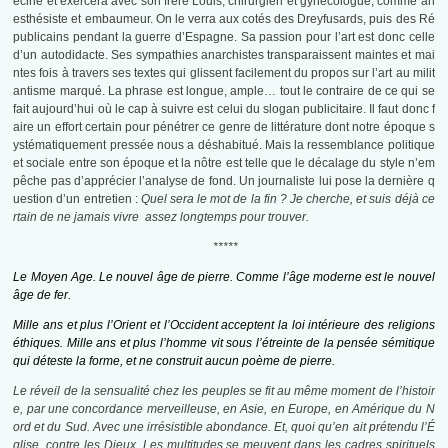
ecine et exercera avec son frère Louis, chirurgien et gynécologue, comme an
esthésiste et embaumeur. On le verra aux cotés des Dreyfusards, puis des Ré
publicains pendant la guerre d’Espagne. Sa passion pour l’art est donc celle
d’un autodidacte. Ses sympathies anarchistes transparaissent maintes et mai
ntes fois à travers ses textes qui glissent facilement du propos sur l’art au milit
antisme marqué. La phrase est longue, ample… tout le contraire de ce qui se
fait aujourd’hui où le cap à suivre est celui du slogan publicitaire. Il faut donc f
aire un effort certain pour pénétrer ce genre de littérature dont notre époque s
ystématiquement pressée nous a déshabitué. Mais la ressemblance politique
et sociale entre son époque et la nôtre est telle que le décalage du style n’em
pêche pas d’apprécier l’analyse de fond. Un journaliste lui pose la dernière q
uestion d’un entretien :
Quel sera le mot de la fin ? Je cherche, et suis déjà ce
rtain de ne jamais vivre assez longtemps pour trouver.
*****
Le Moyen Age. Le nouvel âge de pierre. Comme l’âge moderne est le nouvel
âge de fer.
Mille ans et plus l’Orient et l’Occident acceptent la loi intérieure des religions
éthiques. Mille ans et plus l’homme vit sous l’étreinte de la pensée sémitique
qui déteste la forme, et ne construit aucun poème de pierre.
Le réveil de la sensualité chez les peuples se fit au même moment de l’histoir
e, par une concordance merveilleuse, en Asie, en Europe, en Amérique du N
ord et du Sud. Avec une irrésistible abondance. Et, quoi qu’en ait prétendu l’É
glise, contre les Dieux. Les multitudes se meuvent dans les cadres spirituels