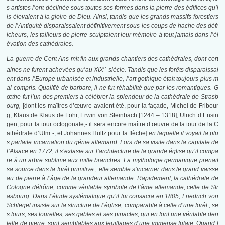
s artistes l’ont déclinée sous toutes ses formes dans la pierre des édifices qu’i
ls élevaient à la gloire de Dieu. Ainsi, tandis que les grands massifs forestiers
de l’Antiquité disparaissaient définitivement sous les coups de hache des défr
icheurs, les tailleurs de pierre sculptaient leur mémoire à tout jamais dans l’él
évation des cathédrales.
La guerre de Cent Ans mit fin aux grands chantiers des cathédrales, dont cert
e
aines ne furent achevées qu’au XIX
siècle. Tandis que les forêts disparaissai
ent dans l’Europe urbanisée et industrielle, l’art gothique était toujours plus m
al compris. Qualifié de barbare, il ne fut réhabilité que par les romantiques. G
œthe fut l’un des premiers à célébrer la splendeur de la cathédrale de Strasb
ourg,
[dont les maîtres d’œuvre avaient été, pour la façade, Michel de Fribour
g, Klaus de Klaus de Lohr, Erwin von Steinbach [1244 – 1318], Ulrich d’Ensin
gen, pour la tour octogonale,- il sera encore maître d’œuvre de la tour de la C
athédrale d’Ulm -, et Johannes Hültz pour la flèche]
en laquelle il voyait la plu
s parfaite incarnation du génie allemand. Lors de sa visite dans la capitale de
l’Alsace
en 1772, il s’extasie sur l’architecture de la
grande église qu’il compa
re à un arbre sublime aux mille branches. La mythologie germanique prenait
sa source dans la forêt primitive ; elle semble s’incarner dans le grand vaisse
au de pierre à l’âge de la grandeur allemande. Rapidement, la cathédrale de
Cologne détrône, comme véritable symbole de l’âme allemande, celle de Str
asbourg. Dans l’étude systématique qu’il lui consacra en 1805, Friedrich von
Schlegel insiste sur la structure de l’église, comparable à celle d’une forêt ; se
s tours, ses tourelles, ses gables et ses pinacles, qui en font une véritable den
telle de pierre, sont semblables aux feuillages d’une
immense
futaie. Quand l