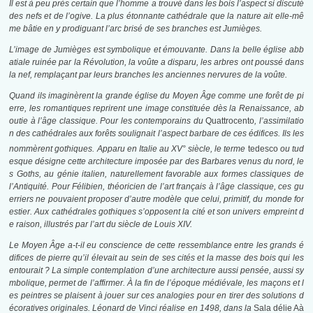
Il est à peu près certain que l’homme a trouvé dans les bois l’aspect si discuté
des nefs et de l’ogive. La plus étonnante cathédrale que la nature ait elle-mê
me bâtie en y prodiguant l’arc brisé de ses branches est Jumièges.
L’image de Jumièges est symbolique et émouvante. Dans la belle église abb
atiale ruinée par la Révolution, la voûte a disparu, les arbres ont poussé dans
la nef, remplaçant par leurs branches les anciennes nervures de la voûte.
Quand ils imaginèrent la grande église du Moyen Âge comme une forêt de pi
erre, les romantiques reprirent une image constituée dès la Renaissance, ab
outie à l’âge classique. Pour les contemporains du
Quattrocento
,
l’assimilatio
n des cathédrales aux forêts soulignait l’aspect barbare de ces édifices. Ils les
nommèrent gothiques. Apparu en Italie au XV°
siècle, le terme
tedesco
ou tud
esque désigne cette architecture imposée par des Barbares venus du nord, le
s Goths, au génie italien, naturellement favorable aux formes classiques de
l’Antiquité. Pour Félibien, théoricien de l’art français à l’âge classique, ces gu
erriers ne pouvaient proposer d’autre modèle que celui, primitif, du monde for
estier. Aux cathédrales gothiques s’opposent la cité et son univers empreint d
e raison, illustrés par l’art du siècle de Louis XIV.
Le Moyen Âge a-t-il eu conscience de cette ressemblance entre les grands é
difices de pierre qu’il élevait au sein de ses cités et la masse des bois qui les
entourait ? La simple contemplation d’une architecture aussi pensée, aussi sy
mbolique, permet de l’affirmer. À la fin de l’époque médiévale, les maçons et l
es peintres se plaisent à jouer sur ces analogies pour en tirer des solutions d
écoratives originales. Léonard de Vinci réalise en 1498, dans la
Sala délie Aà