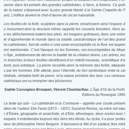
racine dans les portails des grandes cathédrales, à Sens, à Amiens. Ce goût
de la nature s’épanouit avec la plus grande liberté à la Sainte-Chapelle de P
aris. L’édifice devient le chef-d’œuvre de cet art naturaliste.
Les feuilles de la forêt, sculptées dans la pierre, envahissent ainsi l’espace d
u monument dont la structure même rappelle les couverts forestiers. Alors qu
e les défrichements battent leur plein, les imagiers gothiques, dans une volon
té d’appréhender le monde dans sa totalité, caractéristique de l’art des grand
es cathédrales, font de celles-ci une vaste encyclopédie où la flore est largem
ent représentée. C’est l’époque où les
Sommes
, ces encyclopédies du Moye
n Âge, ambitionnent de décrire la totalité de la création divine. Les arbres, leu
rs branches et leurs feuilles bénéficient d’un intérêt nouveau, scientifique d’a
bord, puis artistique. La pierre recueille alors la mémoire des forêts, attaquée
s par les hommes. Elle atteste, pour l’éternité, du lien symbolique entre la cat
hédrale, véritable forêt de pierre, et la nature primitive des bois. Les rameaux
cathédraux ont su triompher des bûcherons.
Sophie Cassagnes-Brouquet, Vincent Chambarlhac.
L’Âge d’Or de la Forêt.
Éditions du Rouergue 1995
Le texte qui suit –
La cathédrale et la Commune
– appelle une courte présent
ation de l’auteur, Elie Faure [1873 – 1937]. Suzanne Reclus, sa mère est sœu
r d’Élisée, géographe et anarchiste, et d’Elie, ethnologue, deux oncles avec l
esquels il entretiendra toujours des liens très étroits. Au lycée, il a pour profes
seur de philosophie Henri Bergson. Il épousera la fille d’un pasteur, fera méd