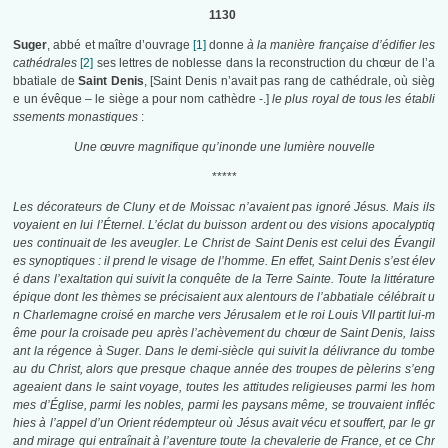
1130
Suger
, abbé et maître d’ouvrage
[1]
donne
à la manière française d’édifier les
cathédrales
[2]
ses lettres de noblesse dans la reconstruction du chœur de l’a
bbatiale de
Saint Denis
, [Saint Denis n’avait pas rang de cathédrale, où sièg
e un évêque – le siège a pour nom cathèdre -.]
le plus royal de tous les établi
ssements monastiques
:
Une œuvre magnifique qu’inonde une lumière nouvelle
*****
Les décorateurs de Cluny et de Moissac n’avaient pas ignoré Jésus. Mais ils
voyaient en lui l’Éternel. L’éclat du buisson ardent ou des visions apocalyptiq
ues continuait de les aveugler. Le Christ de Saint Denis est celui des Évangil
es synoptiques : il prend le visage de l’homme. En effet, Saint Denis s’est élev
é dans l’exaltation qui suivit la conquête de la Terre Sainte. Toute la littérature
épique dont les thèmes se précisaient aux alentours de l’abbatiale célébrait u
n Charlemagne croisé en marche vers Jérusalem et le roi Louis VII partit lui-m
ême pour la croisade peu après l’achèvement du chœur de Saint Denis, laiss
ant la régence à Suger. Dans le demi-siècle qui suivit la délivrance du tombe
au du Christ, alors que presque chaque année des troupes de pèlerins s’eng
ageaient dans le saint voyage, toutes les attitudes religieuses parmi les hom
mes d’Église, parmi les nobles, parmi les paysans même, se trouvaient infléc
hies à l’appel d’un Orient rédempteur où Jésus avait vécu et souffert, par le gr
and mirage qui entraînait à l’aventure toute la chevalerie de France, et ce Chr