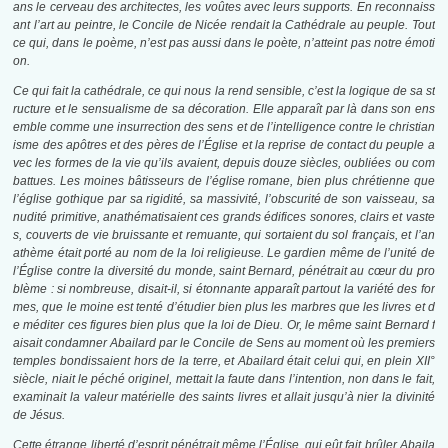
ans le cerveau des architectes, les voûtes avec leurs supports. En reconnaiss
ant l’art au peintre, le Concile de Nicée rendait la Cathédrale au peuple. Tout
ce qui, dans le poème, n’est pas aussi dans le poète, n’atteint pas notre émoti
on.
Ce qui fait la cathédrale, ce qui nous la rend sensible, c’est la logique de sa st
ructure et le sensualisme de sa décoration. Elle apparaît par là dans son ens
emble comme une insurrection des sens et de l’intelligence contre le christian
isme des apôtres et des pères de l’Église et la reprise de contact du peuple a
vec les formes de la vie qu’ils avaient, depuis douze siècles, oubliées ou com
battues. Les moines bâtisseurs de l’église romane, bien plus chrétienne que
l’église gothique par sa rigidité, sa massivité, l’obscurité de son vaisseau, sa
nudité primitive, anathématisaient ces grands édifices sonores, clairs et vaste
s, couverts de vie bruissante et remuante, qui sortaient du sol français, et l’an
athème était porté au nom de la loi religieuse. Le gardien même de l’unité de
l’Église contre la diversité du monde, saint Bernard, pénétrait au cœur du pro
blème : si nombreuse, disait-il, si étonnante apparaît partout la variété des for
mes, que le moine est tenté d’étudier bien plus les marbres que les livres et d
e méditer ces figures bien plus que la loi de Dieu. Or, le même saint Bernard f
aisait condamner Abailard par le Concile de Sens au moment où les premiers
temples bondissaient hors de la terre, et Abailard était celui qui, en plein XII°
siècle, niait le péché originel, mettait la faute dans l’intention, non dans le fait,
examinait la valeur matérielle des saints livres et allait jusqu’à nier la divinité
de Jésus.
Cette étrange liberté d’esprit pénétrait même l’Église, qui eût fait brûler Abaila