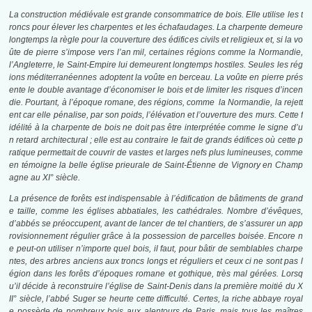
La construction médiévale est grande consommatrice de bois. Elle utilise les t
roncs pour élever les charpentes et les échafaudages. La charpente demeure
longtemps la règle pour la couverture des édifices civils et religieux et, si la vo
ûte de pierre s’impose vers l’an mil, certaines régions comme la Normandie,
l’Angleterre, le Saint-Empire lui demeurent longtemps hostiles. Seules les rég
ions méditerranéennes adoptent la voûte en
berceau. La voûte en pierre prés
ente le double avantage d’économiser le bois et de limiter les risques d’incen
die. Pourtant, à l’époque romane, des régions, comme la Normandie, la rejett
ent car elle pénalise, par son poids, l’élévation et l’ouverture des murs. Cette f
idélité à la charpente de bois ne doit pas être interprétée comme le signe d’u
n retard architectural ; elle est au contraire le fait de grands édifices où cette p
ratique permettait de couvrir de vastes et larges nefs plus lumineuses, comme
en témoigne la belle église prieurale de Saint-Étienne de Vignory en Champ
agne au XI° siècle.
La présence de forêts est indispensable à l’édification de bâtiments de grand
e taille, comme les églises abbatiales, les cathédrales. Nombre d’évêques,
d’abbés se préoccupent, avant de lancer de tel chantiers, de s’assurer un app
rovisionnement régulier grâce à la possession de parcelles boisée. Encore n
e peut-on utiliser n’importe quel bois, il faut, pour bâtir de semblables charpe
ntes, des arbres anciens aux troncs longs et réguliers et ceux ci ne sont pas l
égion dans les forêts d’époques romane et gothique, très mal gérées. Lorsq
u’il décide à
reconstruire l’église de Saint-Denis dans la première moitié du X
II° siècle, l’abbé Suger se heurte cette difficulté. Certes, la riche abbaye royal
e possède de nombreux bois aux alentours de Paris, mais tous les maîtres