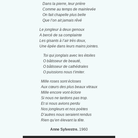
Dans la pierre, leur prière
Comme au temps de mainlevée
On fait chapelle plus belle
Que l’on ait jamais rêvé
Le jongleur à deux genoux
A bercé de sa complainte
Les gisants à l’air très doux,
Une épée dans leurs mains jointes.
Toi qui jonglais avec les étoiles
O bâtisseur de beauté,
O bâtisseur de cathédrales
O puissions nous t’imiter.
Mille roses sont écloses
Aux cœurs des plus beaux vitraux
Mille encore vont éclore
Si nous ne tardons pas trop.
Et si nous avions perdu
Nos jongleurs et nos poètes
D’autres nous seraient rendus
Rien qu’en élevant la tête.
Anne Sylvestre.
1960