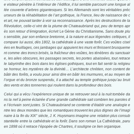
e visiteur pénètre à l’inté
rieur
de l’édifice, il lui semble parcourir une longue al
lée couverte d’arbres gigantesques. Si les Allemands sont les véritables préc
urseurs de la réhabilitation de l’art gothique, la France, lieu de
naissance
de c
et art, ne pouvait tarder à voir sa reconnaissance. Après les destructions de la
Révolution, celle-ci vint de la plume de Chateaubriand qui, peu de temps apr
ès son retour d’émigration, écrivit
Le Génie du Christianisme
.
Sans doute plu
s sensible, par son enfance bretonne, à la nature et aux légendes celtiques, il
compare lui aussi, dès 1802, la cathédrale à une vaste forêt. Ces voûtes cisel
ées en feuillages, ces jambages qui appuient les murs et finissent brusqueme
nt comme des troncs brisés, la fraîcheur des voûtes, les ténèbres du sanctuair
e, les ailes obscures, les passages secrets, les portes abaissées, tout retrace
le
labyrinthe des bois dans les églises gothiques, tout en
fait sentir la religieu
se horreur, les mystères de la divinité… L’architecte chrétien, non content de
bâtir des forêts, a voulu pour ainsi dire en bâtir les murmures, et au moyen de
l’orgue et du bronze suspendu, il a attaché au temple gothique jusqu’au bruit
des vents et des tonnerres qui roulent dans la profondeur des bois.
Celui qui a vécu l’expérience unique de se retrouver seul à la nuit tombée da
ns la nef à peine éclairée d’une grande cathédrale sait combien les paroles d
e l’écrivain sont justes. Si Chateaubriand se contente d’établir une analogie e
ntre les deux mondes que les romantiques trouvent les plus dignes de l’imagi
naire à la fin du XIX° siècle, J. K. Huysmans imagine une relation plus consub
stantielle entre la cathédrale et la forêt. Dans son roman
La Cathédrale,
paru
en 1898 où il retrace l’épopée de Chartres, il souligne ce lien organique.