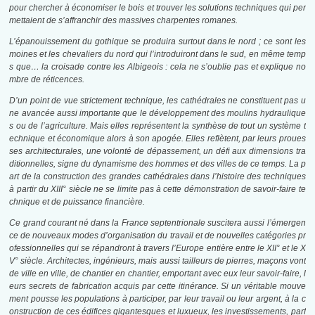
pour chercher à économiser le bois et trouver les solutions techniques qui per
mettaient de s’affranchir des massives charpentes romanes.
L’épanouissement du gothique se produira surtout dans le nord ; ce sont les
moines et les chevaliers du nord qui l’introduiront dans le sud, en même temp
s que… la croisade contre les Albigeois : cela ne s’oublie pas et explique no
mbre de réticences.
D’un point de vue strictement technique, les cathédrales ne constituent pas u
ne avancée aussi importante que le développement des moulins hydraulique
s ou de l’agriculture. Mais elles représentent la synthèse de tout un système t
echnique et économique alors à son apogée. Elles reflètent, par leurs proues
ses architecturales, une volonté de dépassement, un défi aux dimensions tra
ditionnelles, signe du dynamisme des hommes et des villes de ce temps. La p
art de la construction des grandes cathédrales dans l’histoire des techniques
à partir du XIII° siècle ne se limite pas à cette démonstration de savoir-faire te
chnique et de puissance financière.
Ce grand courant né dans la France septentrionale suscitera aussi l’émergen
ce de nouveaux modes d’organisation du travail et de nouvelles catégories pr
ofessionnelles qui se répandront à travers l’Europe entière entre le XII° et le X
V° siècle. Architectes, ingénieurs, mais aussi tailleurs de pierres, maçons vont
de ville en ville, de chantier en chantier, emportant avec eux leur savoir-faire, l
eurs secrets de fabrication acquis par cette itinérance. Si un véritable mouve
ment pousse les populations à participer, par leur travail ou leur argent, à la c
onstruction de ces édifices gigantesques et luxueux, les investissements, parf