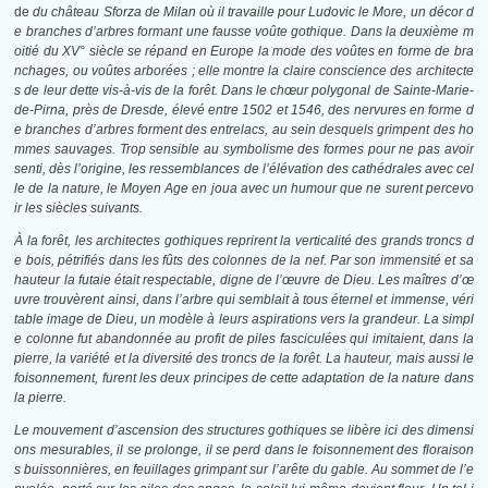
de
du château Sforza de Milan où il travaille pour Ludovic le More, un décor d
e branches d’arbres formant une fausse voûte gothique. Dans la deuxième m
oitié du XV° siècle se répand en Europe la mode des voûtes en forme de bra
nchages, ou voûtes arborées ; elle montre la claire conscience des architecte
s de leur dette vis-à-vis de la forêt. Dans le chœur polygonal
de Sainte-Marie-
de-Pirna, près de Dresde, élevé entre 1502 et 1546, des nervures en forme d
e branches d’arbres forment des entrelacs, au sein desquels grimpent des ho
mmes sauvages. Trop sensible au symbolisme des formes pour ne pas avoir
senti, dès l’origine, les ressemblances de l’élévation des cathédrales avec cel
le de la nature, le Moyen Age en joua avec un humour que ne surent percevo
ir les siècles suivants.
À la forêt, les architectes gothiques reprirent la verticalité des grands troncs d
e bois, pétrifiés dans les fûts des colonnes de la nef. Par son immensité et sa
hauteur la futaie était respectable, digne de l’œuvre de Dieu. Les maîtres d’œ
uvre trouvèrent ainsi, dans l’arbre qui semblait à tous éternel et immense, véri
table image de Dieu, un modèle à leurs aspirations vers la grandeur. La simpl
e colonne fut abandonnée au profit de piles fasciculées qui imitaient, dans la
pierre, la variété et la diversité des troncs de la forêt. La hauteur, mais aussi le
foisonnement, furent les deux principes de cette adaptation de la nature dans
la pierre.
Le mouvement d’ascension des structures gothiques se libère ici des dimensi
ons mesurables, il se prolonge, il se perd dans le foisonnement des floraison
s buissonnières, en feuillages grimpant sur l’arête du gable. Au sommet de l’e