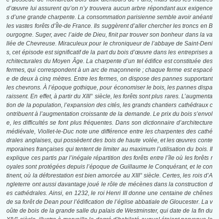
d’œuvre lui assurent qu’on n’y trouvera aucun arbre répondant aux exigence
s d’une grande charpente. La consommation parisienne semble avoir anéanti
les vastes forêts d’Île-de France. Ils suggèrent d’aller chercher les troncs en B
ourgogne. Suger, avec l’aide de Dieu, finit
par trouver son bonheur dans la va
llée de Chevreuse. Miraculeux pour le chroniqueur de l’abbaye de Saint-Deni
s, cet épisode est significatif de la part du bois d’œuvre dans les entreprises a
rchitecturales du Moyen Âge. La charpente d’un tel édifice est constituée des
fermes, qui correspondent à un arc de maçonnerie ; chaque ferme est espacé
e de deux à cinq mètres. Entre les fermes, on dispose des pannes supportant
les chevrons. À l’époque gothique, pour économiser le bois, les pannes dispa
raissent. En effet, à partir du XIII° siècle, les forêts sont plus rares. L’augmenta
tion de la population, l’expansion des cités, les grands chantiers cathédraux c
ontribuent à l’augmentation croissante de la demande. Le prix du bois s’envol
e, les difficultés se font plus fréquentes. Dans son dictionnaire d’architecture
médiévale, Viollet-le-Duc note une différence entre les charpentes des cathé
drales anglaises, qui possèdent des bois de haute volée, et les œuvres conte
mporaines françaises qui tentent de limiter au maximum l’utilisation du bois. Il
explique ces partis par l’inégale répartition des forêts entre l’île où les forêts r
oyales sont protégées depuis l’époque de Guillaume le Conquérant, et le con
tinent, où la déforestation est bien amorcée au XIII° siècle. Certes, les rois d’A
ngleterre ont aussi davantage joué le rôle de mécènes dans la construction d
es cathédrales. Ainsi, en 1232, le
roi
Henri III donne une centaine de chênes
de sa forêt de Dean pour l’édification de l’église abbatiale de Gloucester. La v
oûte de bois de la grande salle du palais de Westminster, qui date de la fin du