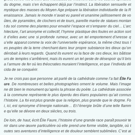
du dogme, mais s’en échappent déjà par l’instinct. La libération sensuelle et
mystique des masses du Moyen Age prépare la libération individuelle de la R
enaissance. Jamais le monde n’avait vu pareil et unanime jaillissement de vo
ûtes, de pyramides, de clochers et de tours, pareille marée de statues montan
t du sol comme des plantes pour envahir l’espace et s’emparer du ciel… L’arc
hitecture, l’art anonyme et collectif, l’hymne plastique des foules en action sort
it d’elles avec une si profonde rumeur, avec un tel emportement d’ivresse q
u’elle apparut comme la voix de l’universelle espérance, la même chez tous l
es peuples de la terre cherchant dans leur propre substance les dieux qu’on
dérobait à leurs regards. Quand ils eurent vu la face de ces dieux, les bâtisse
urs de temples s’arrêtèrent, mais ils eurent un tel geste de désespoir qu’il bris
a l’armure de fer où les théocraties muraient l’intelligence, et que l’individu dé
cida de se conquérir.
Je ne crois pas que personne ait parlé de la cathédrale comme l’a fait
Élie Fa
ure
. De nombreuses et belles photographies ornent le volume. Mais l’image
ne dit bien le monument qu’après la phrase du poète. La cathédrale associée
à la commune représente le plus éperdu des élans populaires qu’ait connus
l’histoire. La foi est plus grande que la religion, plus grande que le dogme. Fo
i, ici, est synonyme d’énergie nationale… Et l’énergie brûle d’une telle flamm
e qu’elle se dévore en deux siècles, ou trois.
De loin, de haut, écrit Élie Faure, l’histoire d’une grande race paraît pouvoir te
nir dans une œuvre particulière où elle prend une forme visible, tangible, où t
outes ses aventures d’intelligence et de douleur semblent sublimées. C’est ai