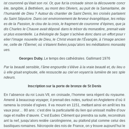
ist couronné qu’était son roi. Or, que fut la croisade sinon la découverte concr
ète, tangible, à Bethléem, au mont des Oliviers, au puit de la Samaritaine, de
l’humanité de Dieu ? Autour du chantier de Saint Denis, les croisés parlaient
du Saint Sépulcre. Dans cet environnement de ferveur évangélique, les reliqu
es de la Passion, le clou de la croix, le fragment de couronne d’épines, que ja
dis Charles le Chauve avait déposé dans le trésor du monastère, prenait vale
ur plus essentielle. La théologie de Suger s’achève donc dans un effort pour r
elier l’image nouvelle de Dieu, le Christ vivant de l’Évangile, à l’image ancien
ne, celle de l’Éternel, où s’étaient fixées jusqu’alors les méditations monastiq
ues.
Georges Duby.
Le temps des cathédrales. Gallimard 1976
Par la beauté sensible, l’âme engourdie s’élève à la vraie beauté et, du lieu o
ù elle gisait engloutie, elle ressuscite au ciel en voyant la lumière de ses sple
ndeurs.
Inscription sur la porte de bronze de St Denis
En l’absence du roi Louis VII, en croisade, l’homme sera régent du royaume.
Amené à beaucoup voyager, il prenait des notes, surtout en Angleterre d’où il
ramena la croisée d’ogives. Il va mourir en 1151, mettant ainsi en arrêt les tra
vaux pour… 80 ans : c’est dire la particularité du lien qui unissait maître d’ouv
rage et maître d’œuvre. C’est Eudes Clément qui prendra sa suite, reconstruis
ant la nef, jusqu’alors restée carolingienne, au plafond plat comme celui des
basiliques romaines. Nécropole des rois de France, on y trouve aujourd’hui le