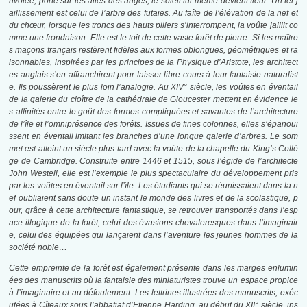
nvolée, porté sur les ailes des anges, le soleil lui-même devient fleur. Un tel j
aillissement est celui de l’arbre des futaies. Au faîte de l’élévation de la nef et
du chœur, lorsque les troncs des hauts piliers s’interrompent, la voûte jaillit co
mme une frondaison. Elle est le toit de cette vaste forêt de pierre. Si les maître
s maçons français restèrent fidèles aux formes oblongues, géométriques et ra
isonnables, inspirées par les principes de la Physique d’Aristote, les architect
es anglais s’en affranchirent pour laisser libre cours à leur fantaisie naturalist
e. Ils poussèrent le plus loin l’analogie. Au XIV° siècle, les voûtes en éventail
de la galerie du cloître de la cathédrale de Gloucester mettent en évidence le
s affinités entre le goût des formes compliquées et savantes de l’architecture
de l’île et l’omniprésence des forêts. Issues de fines colonnes, elles s’épanoui
ssent en éventail imitant les branches d’une longue galerie d’arbres. Le som
met est atteint un siècle plus tard avec la voûte de la chapelle du King’s Collè
ge de Cambridge. Construite entre 1446 et 1515, sous l’égide de l’architecte
John Westell, elle est l’exemple le plus spectaculaire du développement pris
par les voûtes en éventail sur l’île. Les étudiants qui se réunissaient dans la n
ef oubliaient sans doute un instant le monde des livres et de la scolastique, p
our, grâce à cette architecture fantastique, se retrouver transportés dans l’esp
ace illogique de la forêt, celui des évasions chevaleresques dans l’imaginair
e, celui des équipées qui lançaient dans l’aventure les jeunes hommes de la
société noble…
Cette empreinte de la forêt est également présente dans les marges enlumin
ées des manuscrits où la fantaisie des miniaturistes trouve un espace propice
à l’imaginaire et au défoulement. Les lettrines illustrées des manuscrits, exéc
utées à Cîteaux sous
l’abbatiat d’Etienne Harding, au début du XII° siècle, ins