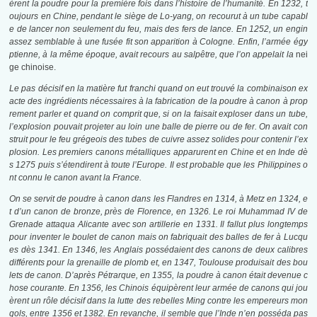
èrent la poudre pour la première fois dans l’histoire
de
l’humanité. En 1232, t
oujours en Chine, pendant le siège de Lo-yang, on recourut à un tube capabl
e de lancer non seulement du feu, mais des fers
de
lance. En 1252, un engin
assez semblable à une fusée fit son apparition à Cologne. Enfin, l’armée égy
ptienne, à la même époque, avait recours au salpêtre, que l’on appelait la
nei
ge chinoise.
Le pas décisif en la matière fut franchi quand on eut trouvé la combinaison ex
acte des ingrédients nécessaires à la fabrication de la poudre à canon à prop
rement parler et quand on comprit que, si on la faisait exploser dans un tube,
l’explosion pouvait projeter au loin une balle
de
pierre ou de fer. On avait con
struit pour le feu grégeois des tubes de cuivre assez solides pour contenir l’ex
plosion. Les premiers canons métalliques apparurent en Chine et en Inde dè
s 1275 puis s’étendirent à toute l’Europe. Il est probable que les Philippines o
nt connu le canon avant la France.
On se servit de poudre à canon dans les Flandres en 1314, à Metz en 1324, e
t d’un canon de bronze, près de Florence, en 1326. Le roi Muhammad IV de
Grenade attaqua Alicante avec son artillerie en 1331. Il fallut plus longtemps
pour inventer le boulet de canon mais on fabriquait des balles de fer à Lucqu
es dès 1341. En 1346, les Anglais possédaient des canons de deux calibres
différents pour la grenaille de plomb et, en 1347, Toulouse produisait des bou
lets de canon. D’après Pétrarque, en 1355, la poudre à canon était devenue c
hose courante. En 1356, les Chinois équipèrent leur armée de canons qui jou
èrent un rôle décisif dans la lutte des rebelles Ming contre les empereurs mon
gols, entre 1356 et 1382. En revanche, il semble que l’Inde n’en posséda pas