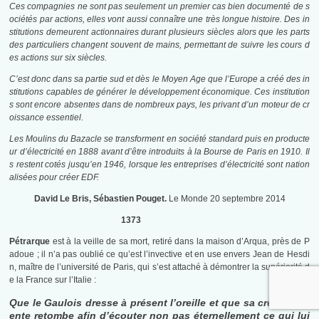
Ces compagnies ne sont pas seulement un premier cas bien documenté de s
ociétés par actions, elles vont aussi connaître une très longue histoire. Des in
stitutions demeurent actionnaires durant plusieurs siècles alors que les parts
des particuliers changent souvent de mains, permettant de suivre les cours d
es actions sur six siècles.
C’est donc dans sa partie sud et dès le Moyen Age que l’Europe a créé des in
stitutions capables de générer le développement économique. Ces institution
s sont encore absentes dans de nombreux pays, les privant d’un moteur de cr
oissance essentiel.
Les Moulins du Bazacle se transforment en société standard puis en producte
ur d’électricité en 1888 avant d’être introduits à la Bourse de Paris en 1910. Il
s restent cotés jusqu’en 1946, lorsque les entreprises d’électricité sont nation
alisées pour créer EDF.
David Le Bris, Sébastien Pouget.
Le Monde 20 septembre 2014
1373
Pétrarque
est à la veille de sa mort, retiré dans la maison d’Arqua, près de P
adoue ; il n’a pas oublié ce qu’est l’invective et en use envers Jean de Hesdi
n, maître de l’université de Paris, qui s’est attaché à démontrer la supériorité d
e la France sur l’Italie :
Que le Gaulois dresse à présent l’oreille et que sa crête insol
ente retombe afin d’écouter non pas éternellement ce qui lui