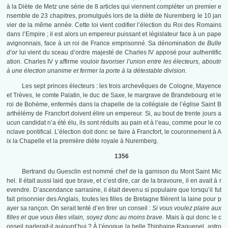
à la Diète de Metz une série de 8 articles qui viennent compléter un premier e
nsemble de 23 chapitres, promulgués lors de la diète de Nuremberg le 10 jan
vier de la même année. Cette loi vient codifier l’élection du Roi des Romains
dans l’Empire ; il est alors un empereur puissant et législateur face à un pape
avignonnais, face à un roi de France emprisonné. Sa dénomination de
Bulle
d’or
lui vient du sceau d’ordre majesté de Charles IV apposé pour authentific
ation. Charles IV y affirme vouloir
favoriser l’union entre les électeurs, aboutir
à une élection unanime et fermer la porte à la détestable division.
Les sept princes électeurs : les trois archevêques de Cologne, Mayence
et Trèves, le comte Palatin, le duc de Saxe, le margrave de Brandebourg et le
roi de Bohème, enfermés dans la chapelle de la collégiale de l’église Saint B
arthélémy de Francfort doivent élire un empereur. Si, au bout de trente jours a
ucun candidat n’a été élu, ils sont réduits au pain et à l’eau, comme pour le co
nclave pontifical. L’élection doit donc se faire à Francfort, le couronnement à A
ix la Chapelle et la première diète royale à Nuremberg.
1356
Bertrand du Guesclin est nommé chef de la garnison du Mont Saint Mic
hel. Il était aussi laid que brave, et c’est dire, car de la bravoure, il en avait à r
evendre. D’ascendance sarrasine, il était devenu si populaire que lorsqu’il fut
fait prisonnier des Anglais, toutes les filles de Bretagne filèrent la laine pour p
ayer sa rançon. On serait tenté d’en tirer un conseil :
Si vous voulez plaire aux
filles et que vous êtes vilain, soyez donc au moins brave.
Mais à qui donc le c
onseil parlerait-il aujourd’hui ? À l’époque la belle Thiphaine Raguenel, astro