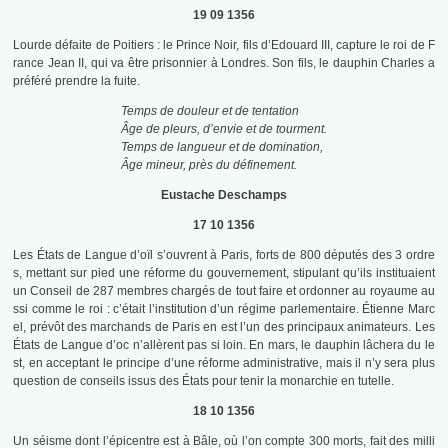
19 09 1356
Lourde défaite de Poitiers : le Prince Noir, fils d’Edouard III, capture le roi de F
rance Jean II, qui va être prisonnier à Londres. Son fils, le dauphin Charles a
préféré prendre la fuite.
Temps de douleur et de tentation
Âge de pleurs, d’envie et de tourment.
Temps de langueur et de domination,
Âge mineur, près du définement.
Eustache Deschamps
17 10 1356
Les États de Langue d’oïl s’ouvrent à Paris, forts de 800 députés des 3 ordre
s, mettant sur pied une réforme du gouvernement, stipulant qu’ils instituaient
un Conseil de 287 membres chargés de tout faire et ordonner au royaume au
ssi comme le roi : c’était l’institution d’un régime parlementaire. Étienne Marc
el, prévôt des marchands de Paris en est l’un des principaux animateurs. Les
États de Langue d’oc n’allèrent pas si loin. En mars, le dauphin lâchera du le
st, en acceptant le principe d’une réforme administrative, mais il n’y sera plus
question de conseils issus des États pour tenir la monarchie en tutelle.
18 10 1356
Un séisme dont l’épicentre est à Bâle, où l’on compte 300 morts, fait des milli