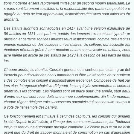
tions moderne et sera rapidement imitée par un second moulin toulousain. Le
s parts sont librement cessibles et la responsabilité des pariers ne peut être e
ngagée au-delà de leur apport initial, dispositions décisives pour attirer les ép
argnants.
Des statuts succincts sont adoptés en 1417 avant une version exhaustive de
59 articles en 1531. Les pariers, parfois des femmes, exercent tout type de pr
ofession et certains sont des investisseurs institutionnels, comme des établiss
ements religieux ou des collèges universitaires. Un collège, qui accueille les
étudiants démunis grâce à une dotation notamment investie en uchaux, cons
acre même un article de ses statuts de 1423 à la gestion de ses parts de moul
ins.
Chaque année, se réunit le
Cosselh general dels senhors paries am gran del
iberacio
pour discuter des choix importants et élire un trésorier, deux auditeur
s des comptes et le conseil d’administration (régence). Composée de huit par
iers élus, la régence choisit le dirigeant, les employés secondaires et contresi
gnent tous les contrats. Les régents sont en place pour une année, sauf deux
d’entre eux qui sont reconduits une année supplémentaire. En fin de mandat,
chaque régent désigne trois successeurs potentiels qui sont ensuite soumis a
u vote de l’ensemble des pariers.
Ce fonctionnement est similaire à celui des capitouls, les consuls qui dirigent
la cité. Depuis le XII° siècle, à l’image des communes italiennes, les Toulousa
ins jouissent d’une autonomie presque complète. Le comte puis le roi ne disp
osent que du droit de frapper monnaie et de conscription en cas d’agression