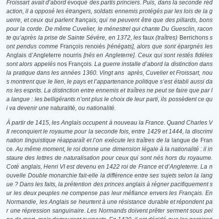
Froissart avait d’abord évoqué des partis princiers. Puis, dans la seconde réd
action, il a opposé les étrangers, soldats ennemis protégés par les lois de la g
uerre, et ceux qui parlent français, qui ne peuvent être que des pillards, bons
pour la corde. De même Cuvelier, le ménestrel qui chante Du Guesclin, racon
te qu’après la prise de Sainte Sévère, en 1372, les
faux
(traîtres)
Berrichons
s
ont pendus comme
François renoiés
[rénégats], alors que sont épargnés les
Anglais d’Angleterre nourris
[nés en Angleterre]. Ceux qui sont restés fidèles
sont alors appelés
nos François
. La guerre installe d’abord la distinction dans
la pratique dans les années 1360. Vingt ans après, Cuvelier et Froissart, nou
s montrent que le lien, le pays et l’appartenance politique s’est établi aussi da
ns les esprits. La distinction entre ennemis et traîtres ne peut se faire que par l
a langue : les belligérants n’ont plus le choix de leur parti, ils possèdent ce qu
i va devenir une
naturalité
, ou nationalité.
À partir de 1415, les Anglais occupent à nouveau la France. Quand Charles V
II reconquiert le royaume pour la seconde fois, entre 1429 et 1444, la discrimi
nation linguistique réapparaît et l’on exécute les traîtres de la
langue de Fran
ce
. Au même moment, le roi donne une dimension légale à la nationalité : il in
staure des lettres de naturalisation pour ceux qui sont nés hors du royaume.
Coté anglais, Henri VI est devenu en 1422 roi de France et d’Angleterre. La n
ouvelle Double monarchie fait-elle la différence entre ses sujets selon la lang
ue ? Dans les faits, la prétention des princes anglais à régner pacifiquement s
ur les deux peuples ne compense pas leur méfiance envers les Français. En
Normandie, les Anglais se heurtent à une résistance durable et répondent pa
r une répression sanguinaire. Les Normands doivent prêter serment sous pei