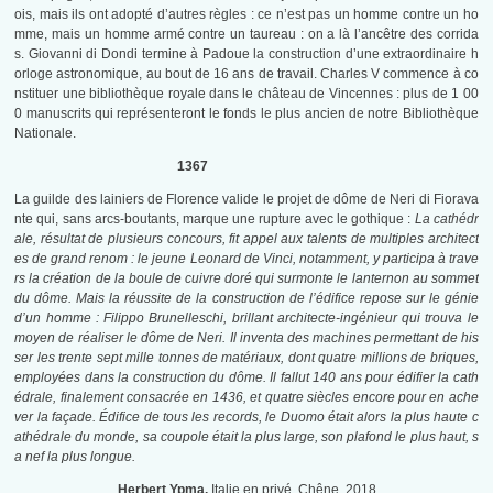
ois, mais ils ont adopté d’autres règles : ce n’est pas un homme contre un ho
mme, mais un homme armé contre un taureau : on a là l’ancêtre des corrida
s. Giovanni di Dondi termine à Padoue la construction d’une extraordinaire h
orloge astronomique, au bout de 16 ans de travail. Charles V commence à co
nstituer une bibliothèque royale dans le château de Vincennes : plus de 1 00
0 manuscrits qui représenteront le fonds le plus ancien de notre Bibliothèque
Nationale.
1367
La guilde des lainiers de Florence valide le projet de dôme de Neri di Fiorava
nte qui, sans arcs-boutants, marque une rupture avec le gothique :
La cathédr
ale, résultat de plusieurs concours, fit appel aux talents de multiples architect
es de grand renom : le jeune Leonard de Vinci, notamment, y participa à trave
rs la création de la boule de cuivre doré qui surmonte le lanternon au sommet
du dôme. Mais la réussite de la construction de l’édifice repose sur le génie
d’un homme : Filippo Brunelleschi, brillant architecte-ingénieur qui trouva le
moyen de réaliser le dôme de Neri. Il inventa des machines permettant de his
ser les trente sept mille tonnes de matériaux, dont quatre millions de briques,
employées dans la construction du dôme. Il fallut 140 ans pour édifier la cath
édrale, finalement consacrée en 1436, et quatre siècles encore pour en ache
ver la façade. Édifice de tous les records, le Duomo était alors la plus haute c
athédrale du monde, sa coupole était la plus large, son plafond le plus haut, s
a nef la plus longue.
Herbert Ypma.
Italie en privé. Chêne. 2018