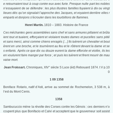
e retournaient tout à coup contre eux avec furie. Presque nulle part les nobles
n’essayaient de se défendre : les plus illustres familles fuyaient à dix ou vingt
lieues dès qu’on signalait l’approche des
Jacques
, et voyaient derrière elles r
emparts et donjons s’écrouler dans les tourbillons de flammes.
Henri Martin.
1810 – 1883. Histoire de France
Ces méchantes gens assemblées sans chef et sans armures pillaient et brûla
ient tout et tuaient, efforçaient et violaient toutes dames et pucelles sans pitié
et sans merci, ainsi comme chiens enragés […] Ils tuèrent un chevalier et bout
èrent en une broche, et le tournèrent au feu et le rôtirent devant la dame et se
s enfants. Après ce que dix ou douze eurent la dame efforcée et violée, ils les
en voulurent faire manger par force ; et puis les tuèrent et firent mourir de mau
vaise mort.
Jean Froissart.
Chroniques, XIV° siècle S Luce (éd) Rebouard 1874. t V p.10
0
1 09 1358
Boniface Rotario, natif d’Asti, arrive au sommet de Rochemelon, 3 538 m, à
l’est du Mont Cenis.
1358
Sambucuccio mène la révolte des Corses contre les Génois : ces derniers n’o
ccupent plus que Bonifacio et Calvi et acceptent que le gouverneur soit assist