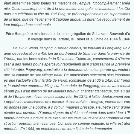
était disséminée dans toutes les maisons de l’empire, fut complètement anéa
ntie. Cette catastrophe mit fin à la domination mongole ; et maintenant les Chi
nois, en célébrant la fête du Yué-Ping, se préoccupent moins de superstitions
de la lune, que de l’événement tragique auquel ils durent le recouvrement de
leur indépendance nationale.
Père Huc,
prêtre missionnaire de la congrégation de St Lazare. Souvenir d’u
n voyage dans la Tartarie, le Thibet et la Chine de 1844 à 1846
En 1969, Wang Jianying, historien chinois, se trouvant à Fengyang, un c
amp de rééducation à 450 km au nord-ouest de Shangaï dans la province de
l’Anhui, par
les bons soins
de la Révolution Culturelle, commencera à s’intére
sser à des ruines pour s’apercevoir rapidement qu’il s’agissait de la première
cité interdite, Fegnyang, construite à la demande de cet empereur qui voulut f
aire sa capitale de son village natal. De dimensions nettement plus important
es que l’actuelle cité interdite de Pékin, (construite de 1406 à 1420 par Yongl
e, le troisième empereur Ming, sur le modèle de Fengyang) les travaux mobili
sèrent plus d’un million de travailleurs pour un chantier titanesque, qui, au go
ût de l’Empereur, n’avance pas assez vite. En 1375, il fait le déplacement pou
r apprécier l’avancement des travaux. À son arrivée, Hongwu, entend des cou
ps donnés sur une poutre. Il y voit un mauvais présage. Peut-être celui d’une
révolte des ouvriers. D’autres signes du ciel le confortent dans cette idée. L’E
mpereur décide alors de faire exécuter les travailleurs et d’abandonner la con
struction pourtant bien avancée. Considérée comme maudite, la ville est aba
ndonnée. En 1644, un tremblement de terre finira de la démanteler.