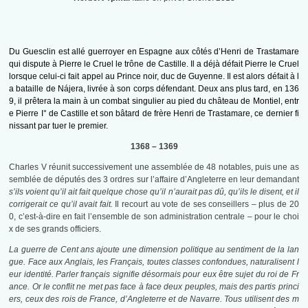
Du Guesclin est allé guerroyer en Espagne aux côtés d’Henri de Trastamare
qui dispute à Pierre le Cruel le trône de Castille. Il a déjà défait Pierre le Cruel
lorsque celui-ci fait appel au Prince noir, duc de Guyenne. Il est alors défait à l
a bataille de Nájera, livrée à son corps défendant. Deux ans plus tard, en 136
9, il prêtera la main à un combat singulier au pied du château de Montiel, entr
e Pierre I° de Castille et son bâtard de frère Henri de Trastamare, ce dernier fi
nissant par tuer le premier.
1368 – 1369
Charles V réunit successivement une assemblée de 48 notables, puis une as
semblée de députés des 3 ordres sur l’affaire d’Angleterre en leur demandant
s’ils voient qu’il ait fait quelque chose qu’il n’aurait pas dû, qu’ils le disent, et il
corrigerait ce qu’il avait fait.
Il recourt au vote de ses conseillers – plus de 20
0, c’est-à-dire en fait l’ensemble de son administration centrale – pour le choi
x de ses grands officiers.
La guerre de Cent ans ajoute une dimension politique au sentiment de la lan
gue. Face aux Anglais, les Français, toutes classes confondues, naturalisent l
eur identité. Parler français signifie désormais pour eux être sujet du roi de Fr
ance. Or le conflit ne met pas face à face deux peuples, mais des partis princi
ers, ceux des rois de France, d’Angleterre et de Navarre. Tous utilisent des m