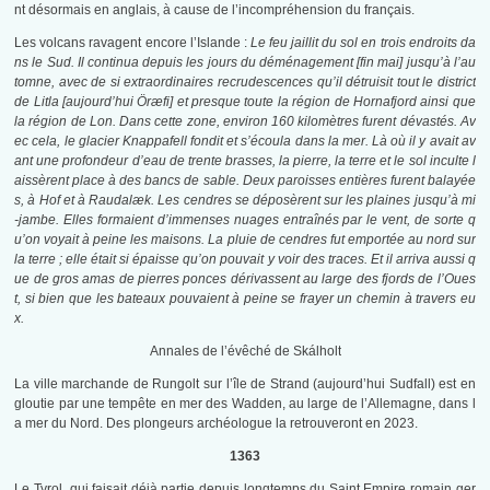
nt désormais en anglais, à cause de l’incompréhension du français.
Les volcans ravagent encore l’Islande :
Le feu jaillit du sol en trois endroits da
ns le Sud. Il continua depuis les jours du déménagement [fin mai] jusqu’à l’au
tomne, avec de si extraordinaires recrudescences qu’il détruisit tout le district
de Litla [aujourd’hui Öræfi] et presque toute la région de Hornafjord ainsi que
la région de Lon. Dans cette zone, environ 160 kilomètres furent dévastés. Av
ec cela, le glacier Knappafell fondit et s’écoula dans la mer. Là où il y avait av
ant une profondeur d’eau de trente brasses, la pierre, la terre et le sol inculte l
aissèrent place à des bancs de sable. Deux paroisses entières furent balayée
s, à Hof et à Raudalæk. Les cendres se déposèrent sur les plaines jusqu’à mi
-jambe. Elles formaient d’immenses nuages entraînés par le vent, de sorte q
u’on voyait à peine les maisons. La pluie de cendres fut emportée au nord sur
la terre ; elle était si épaisse qu’on pouvait y voir des traces. Et il arriva aussi q
ue de gros amas de pierres ponces dérivassent au large des fjords de l’Oues
t, si bien que les bateaux pouvaient à peine se frayer un chemin à travers eu
x.
Annales de l’évêché de Skálholt
La ville marchande de Rungolt sur l’île de Strand (aujourd’hui Sudfall) est en
gloutie par une tempête en mer des Wadden, au large de l’Allemagne, dans l
a mer du Nord. Des plongeurs archéologue la retrouveront en 2023.
1363
Le Tyrol, qui faisait déjà partie depuis longtemps du Saint Empire romain ger