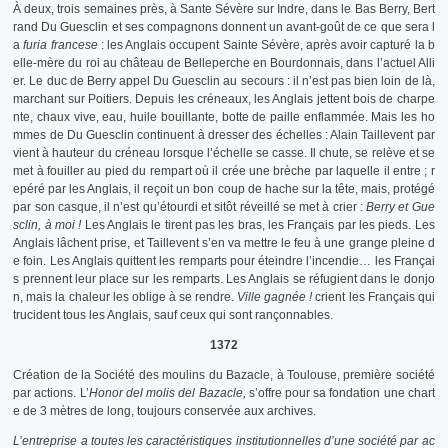
À deux, trois semaines près, à Sante Sévère sur Indre, dans le Bas Berry, Bert
rand Du Guesclin et ses compagnons donnent un avant-goût de ce que sera l
a
furia francese
: les Anglais occupent Sainte Sévère, après avoir capturé la b
elle-mère du roi au château de Belleperche en Bourdonnais, dans l’actuel Alli
er. Le duc de Berry appel Du Guesclin au secours : il n’est pas bien loin de là,
marchant sur Poitiers. Depuis les créneaux, les Anglais jettent bois de charpe
nte, chaux vive, eau, huile bouillante, botte de paille enflammée. Mais les ho
mmes de Du Guesclin continuent à dresser des échelles : Alain Taillevent par
vient à hauteur du créneau lorsque l’échelle se casse. Il chute, se relève et se
met à fouiller au pied du rempart où il crée une brèche par laquelle il entre ; r
epéré par les Anglais, il reçoit un bon coup de hache sur la tête, mais, protégé
par son casque, il n’est qu’étourdi et sitôt réveillé se met à crier :
Berry et Gue
sclin, à moi !
Les Anglais le tirent pas les bras, les Français par les pieds. Les
Anglais lâchent prise, et Taillevent s’en va mettre le feu à une grange pleine d
e foin. Les Anglais quittent les remparts pour éteindre l’incendie… les Françai
s prennent leur place sur les remparts. Les Anglais se réfugient dans le donjo
n, mais la chaleur les oblige à se rendre.
Ville gagnée !
crient les Français qui
trucident tous les Anglais, sauf ceux qui sont rançonnables.
1372
Création de la Société des moulins du Bazacle, à Toulouse, première société
par actions. L’
Honor del molis del Bazacle,
s’offre pour sa fondation une chart
e de 3 mètres de long, toujours conservée aux archives.
L’entreprise a toutes les caractéristiques institutionnelles d’une société par ac