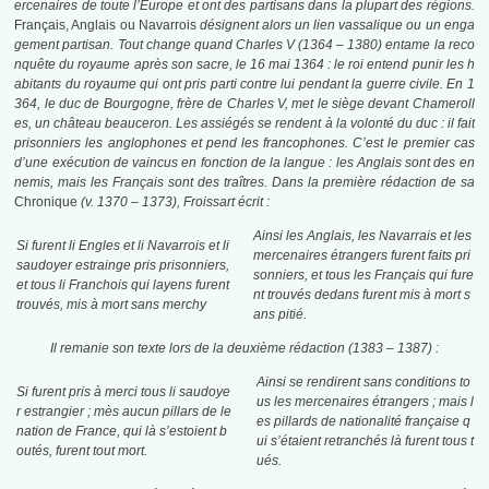
ercenaires de toute l’Europe et ont des partisans dans la plupart des régions.
Français, Anglais ou Navarrois
désignent alors un lien vassalique ou un enga
gement partisan. Tout change quand Charles V (1364 – 1380) entame la reco
nquête du royaume après son sacre, le 16 mai 1364 : le roi entend punir les h
abitants du royaume qui ont pris parti contre lui pendant la guerre civile. En 1
364, le duc de Bourgogne, frère de Charles V, met le siège devant Chameroll
es, un château beauceron. Les assiégés se rendent à la volonté du duc : il fait
prisonniers les anglophones et pend les francophones. C’est le premier cas
d’une exécution de vaincus en fonction de la langue : les Anglais sont des en
nemis, mais les Français sont des traîtres. Dans la première rédaction de sa
Chronique
(v. 1370 – 1373), Froissart écrit :
Ainsi les Anglais, les Navarrais et les
Si furent li Engles et li Navarrois et li
mercenaires étrangers furent faits pri
saudoyer estrainge pris prisonniers,
sonniers, et tous les Français qui fure
et tous li Franchois qui layens furent
nt trouvés dedans furent mis à mort s
trouvés, mis à mort sans merchy
ans pitié.
Il remanie son texte lors de la deuxième rédaction (1383 – 1387) :
Ainsi se rendirent sans conditions to
Si furent pris à merci tous li saudoye
us les mercenaires étrangers ; mais l
r estrangier ; mès aucun pillars de le
es pillards de nationalité française q
nation de France, qui là s’estoient b
ui s’étaient retranchés là furent tous t
outés, furent tout mort.
ués.