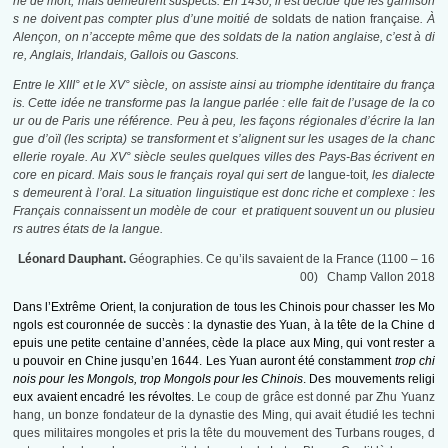
ne de mort, mais demeurent suspects. En 1430, il est décidé que les garnison
s ne doivent pas compter plus d’une moitié de
soldats de nation française
. À
Alençon, on n’accepte même que des soldats de la nation anglaise, c’est à di
re, Anglais, Irlandais, Gallois ou Gascons.
Entre le XIII° et le XV° siècle, on assiste ainsi au triomphe identitaire du frança
is. Cette idée ne transforme pas la langue parlée : elle fait de l’usage de la co
ur ou de Paris une référence. Peu à peu, les façons régionales d’écrire la lan
gue d’oïl (les scripta) se transforment et s’alignent sur les usages de la chanc
ellerie royale. Au XV° siècle seules quelques villes des Pays-Bas écrivent en
core en picard. Mais sous le français royal qui sert de
langue-toit
, les dialecte
s demeurent à l’oral. La situation linguistique est donc riche et complexe : les
Français connaissent un modèle de cour et pratiquent souvent un ou plusieu
rs autres états de la langue.
Léonard Dauphant.
Géographies. Ce qu’ils savaient de la France (1100 – 16
00) Champ Vallon 2018
Dans l’Extrême Orient, la conjuration de tous les Chinois pour chasser les Mo
ngols est couronnée de succès : la dynastie des Yuan, à la tête de la Chine d
epuis une petite centaine d’années, cède la place aux Ming, qui vont rester a
u pouvoir en Chine jusqu’en 1644. Les Yuan auront été constamment
trop chi
nois pour les Mongols, trop Mongols pour les Chinois
. Des mouvements religi
eux avaient encadré les révoltes.
Le coup de grâce est donné par Zhu Yuanz
hang, un bonze fondateur de la dynastie des Ming, qui avait étudié les techni
ques militaires mongoles et pris la tête du mouvement des Turbans rouges, d