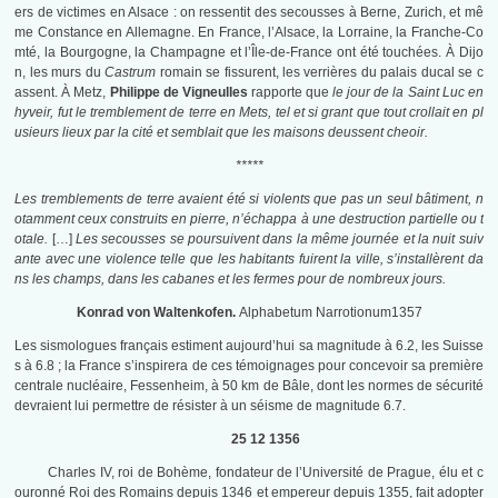
ers de victimes en Alsace : on ressentit des secousses à Berne, Zurich, et mê
me Constance en Allemagne. En France, l’Alsace, la Lorraine, la Franche-Co
mté, la Bourgogne, la Champagne et l’Île-de-France ont été touchées. À Dijo
n, les murs du
Castrum
romain se fissurent, les verrières du palais ducal se c
assent. À Metz,
Philippe de Vigneulles
rapporte que
le jour de la Saint Luc en
hyveir, fut le tremblement de terre en Mets, tel et si grant que tout crollait en pl
usieurs lieux par la cité et semblait que les maisons deussent cheoir.
*****
Les tremblements de terre avaient été si violents que pas un seul bâtiment, n
otamment ceux construits en pierre, n’échappa à une destruction partielle ou t
otale.
[…]
Les secousses se poursuivent dans la même journée et la nuit suiv
ante avec une violence telle que les habitants fuirent la ville, s’installèrent da
ns les champs, dans les cabanes et les fermes pour de nombreux jours.
Konrad von Waltenkofen.
Alphabetum Narrotionum1357
Les sismologues français estiment aujourd’hui sa magnitude à 6.2, les Suisse
s à 6.8 ; la France s’inspirera de ces témoignages pour concevoir sa première
centrale nucléaire, Fessenheim, à 50 km de Bâle, dont les normes de sécurité
devraient lui permettre de résister à un séisme de magnitude 6.7.
25 12 1356
Charles IV, roi de Bohème, fondateur de l’Université de Prague, élu et c
ouronné Roi des Romains depuis 1346 et empereur depuis 1355, fait adopter