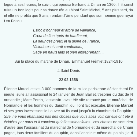
logue à ses heures, le suivit, qui épousa Bertrand à Dinan en 1360. Il fit const
ruire un bon logis pour sa
douce fée
au Mont Saint Michel, 5 ans plus tard, do
nt elle ne profita que 8 ans, rendant l’âme pendant que son homme guerroyai
t en Poitou.
Estoc d’honneur et arbre de vaillance,
Cœur de lion épris de hardiment,
La fleur des preux et la gloire de France,
Victorieux et hardi combattant,
Sage en hauts faits et bien entreprenant …
Sur la place du marché de Dinan. Emmanuel Frémiet 1824-1910
à Saint Denis
22 02 1358
Étienne Marcel et ses 3 000 hommes de la milice parisienne déclenchent l’é
meute, suite à l’assassinat le 24 janvier de Jean Baillet, trésorier du duc de N
ormandie ; Marc Perrin, l’assassin avait été vite retrouvé par le maréchal de
Normandie et les hommes du dauphin, qui l’ont fait exécuter.
É
tienne Marcel
et ses gens investissent le Louvre où ils vont jusqu’à la chambre du Dauphin :
Sire, ne vous ébahissez pas des choses que vous allez voir, car elle ont été d
écidées par nous et il convient qu’elles soient faites
:
ces choses
ne sont rien
d’autre que l’assassinat du maréchal de Normandie et du maréchal de Cham
pagne, tous deux familiers du dauphin, dans l’enceinte même du palais ; le d