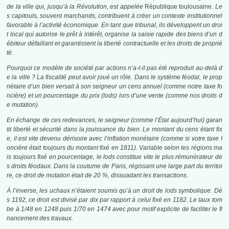
de la ville qui, jusqu’à la Révolution, est appelée
République toulousaine.
Le
s capitouls, souvent marchands, contribuent à créer un contexte institutionnel
favorable à l’activité économique. En tant que tribunal, ils développent un droi
t local qui autorise le prêt à intérêt, organise la saisie rapide des biens d’un d
ébiteur défaillant et garantissent la liberté contractuelle et les droits de proprié
té.
Pourquoi ce modèle de société par actions n’a-t-il pas été reproduit au-delà d
e la ville ? La fiscalité peut avoir joué un rôle. Dans le système féodal, le prop
riétaire d’un bien versait à son seigneur un cens annuel (comme notre taxe fo
ncière) et un pourcentage du prix (lods) lors d’une vente (comme nos droits d
e mutation).
En échange de ces redevances, le seigneur (comme l’État aujourd’hui) garan
tit liberté et sécurité dans la jouissance du bien. Le montant du cens étant fix
e, il est vite devenu dérisoire avec l’inflation monétaire (comme si votre taxe f
oncière était toujours du montant fixé en 1811). Variable selon les régions ma
is toujours fixé en pourcentage, le lods constitue vite le plus rémunérateur de
s droits féodaux. Dans la coutume de Paris, régissant une large part du territoi
re, ce droit de mutation était de 20 %, dissuadant les transactions.
À l’inverse, les uchaux n’étaient soumis qu’à un droit de lods symbolique. Dè
s 1192, ce droit est divisé par dix par rapport à celui fixé en 1182. Le taux tom
be à 1/48 en 1248 puis 1/70 en 1474 avec pour motif explicite de faciliter le fi
nancement des travaux.