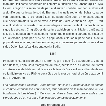
manique, fait partie désormais de l’empire autrichien des Habsbourg. Le Tyro
l, c’est la région qui se trouve de part et d’autre du col du Brenner ; et donc cel
a signifie que cette partie sud du Brenner, l’actuelle région de Bolzano, va de
venir autrichienne, et ce jusqu’à la fin de la première guerre mondiale, quand
elle deviendra alors italienne avec le traité de Saint Germain en Laye…. Parf
aite illustration du constat que les montagnes peuvent autant unir les homme
s que les séparer. Cinq siècles de culture autrichienne : si l’italien, parlé par 2
6 % de la population, y est aujourd’hui langue officielle, il partage ce statut av
ec l’allemand, parlé par 70 % de la population, et le ladin, parlé par 4 % de la
population –
une langue rhéto-romane, principalement parlée dans les vallée
s des Dolomites, à Val Gardena et Alta Badia
.
1364
Philippe le Hardi, fils de Jean II le Bon, reçoit le duché de Bourgogne. Vingt a
ns plus tard, il épousera Marguerite de Mâle, héritière de la Flandre, de l’Artoi
s, d’Anvers et de Malines : et le voilà à la tête de 5 à 7 millions d’habitants sur
ce territoire qui va du Rhône aux côtes de la mer du nord et du Jura aux confi
ns de l’Auvergne.
Les habitants des villes de Gand, Bruges, Bruxelles, Anvers sont sans nombr
e, comme leur richesse et puissance, leur habitude de la marchandise, leur a
bondance de tous biens
[…]
On y voit convives et banquets plus grands et plu
s prodigues qu’en nul autre lieu, et toutes sortes de festoiements.
Des chroniqueurs