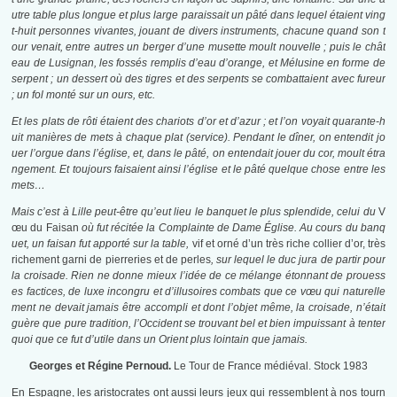
utre table plus longue et plus large paraissait un pâté dans lequel étaient ving
t-huit personnes vivantes, jouant de divers instruments, chacune quand son t
our venait, entre autres un berger d’une musette moult nouvelle ; puis le chât
eau de Lusignan, les fossés remplis d’eau d’orange, et Mélusine en forme de
serpent ; un dessert où des tigres et des serpents se combattaient avec fureur
; un fol monté sur un ours, etc.
Et les plats de rôti étaient des chariots d’or et d’azur ; et l’on voyait quarante-h
uit manières de mets à chaque plat (service). Pendant le dîner, on entendit jo
uer l’orgue dans l’église, et, dans le pâté, on entendait jouer du cor, moult étra
ngement. Et toujours faisaient ainsi l’église et le pâté quelque chose entre les
mets…
Mais c’est à Lille peut-être qu’eut lieu le banquet le plus splendide, celui du
V
œu du Faisan
où fut récitée la Complainte de Dame Église. Au cours du banq
uet, un faisan fut apporté sur la table,
vif et orné d’un très riche collier d’or, très
richement garni de pierreries et de perles
, sur lequel le duc jura de partir pour
la croisade. Rien ne donne mieux l’idée de ce mélange étonnant de prouess
es factices, de luxe incongru et d’illusoires combats que ce vœu qui naturelle
ment ne devait jamais être accompli et dont l’objet même, la croisade, n’était
guère que pure tradition, l’Occident se trouvant bel et bien impuissant à tenter
quoi que ce fut d’utile dans un Orient plus lointain que jamais.
Georges et Régine Pernoud.
Le Tour de France médiéval. Stock 1983
En Espagne, les aristocrates ont aussi leurs jeux qui ressemblent à nos tourn