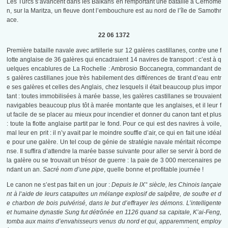
Les Turcs s’avancent dans les Balkans en remportant une bataille à Cernome
n, sur la Maritza, un fleuve dont l’embouchure est au nord de l’île de Samothr
ace.
22 06 1372
Première bataille navale avec artillerie sur 12 galères castillanes, contre une f
lotte anglaise de 36 galères qui encadraient 14 navires de transport : c’est à q
uelques encablures de La Rochelle : Ambrosio Boccanegra, commandant de
s galères castillanes joue très habilement des différences de tirant d’eau entr
e ses galères et celles des Anglais, chez lesquels il était beaucoup plus impor
tant : toutes immobilisées à marée basse, les galères castillanes se trouvaient
navigables beaucoup plus tôt à marée montante que les anglaises, et il leur f
ut facile de se placer au mieux pour incendier et donner du canon tant et plus
: toute la flotte anglaise partit par le fond. Pour ce qui est des navires à voile,
mal leur en prit : il n’y avait par le moindre souffle d’air, ce qui en fait une idéal
e pour une galère. Un tel coup de génie de stratégie navale méritait récompe
nse. Il suffira d’attendre la marée basse suivante pour aller se servir à bord de
la galère ou se trouvait un trésor de guerre : la paie de 3 000 mercenaires pe
ndant un an.
Sacré nom d’une pipe
, quelle bonne et profitable journée !
Le canon ne s’est pas fait en un jour :
Depuis le IX°
siècle, les Chi
nois
lançaie
nt
à l
‘aide
de
leurs catapultes un mélange explosif de salpêtre,
de
soufre
et
d
e charbon de bois pulvérisé, dans le but d’effrayer les démons. L’intelligente
et
humaine dynastie Sung fut détrônée en 1126 quand sa capitale, K’ai-Feng,
tomba aux mains d’envahisseurs venus du nord et qui, apparemment, employ