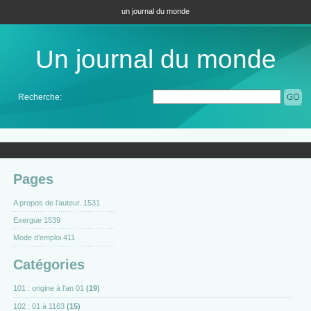
un journal du monde
Un journal du monde
Recherche:
Pages
A propos de l’auteur. 1531
Exergue 1539
Mode d’emploi 411
Catégories
101 : origine à l'an 01
(19)
102 : 01 à 1163
(15)