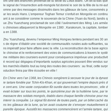
ont une des branches provenait de la secte du Lotus Blanc. On dit là-bas que
le signal de l’insurrection anti-mongole fut donné le soir de la fête de la mi-aut
omne par des messages dissimulés dans les gâteaux de lune, consommés p
ar les seuls Hans. L’empereur Toghan Temur s’enfuit en Mongolie en continu
ant à se considérer comme le souverain de la Chine (Yuan du Nord), tandis q
ue Zhu Yuanzhang proclamait de son côté l’avènement des Ming. Les armée
s chinoises attaqueront la Mongolie en 1380 ; Karakorum, la capitale, tomber
a en 1388.
Zhu Yuanzhang, devenu l’empereur Ming Hongwu tentera pendant ses 30 an
s de règne d’établir une société de communautés rurales auto-suffisantes, sa
ns impératif pour faire affaire avec la ville. La reconstruction de la base agrico
le chinoise et le renforcement des voies de communications à travers le systè
me militaire des coursiers eurent pour conséquence imprévue une productivit
é record qui dégagea d’importants surplus agricoles pouvant être vendus sur
les marchés établis tout au long des routes des coursiers : au final, cette surpr
oduction finira par être écoulée en ville !
En Chine vers l’an 1368, les Chinois songèrent à secouer le jour de la dynast
ie tartare fondée par Tchin-Kis-Khan, et qui gouvernait l’empire depuis près d
e cent ans. Une vaste conjuration fût ourdie dans toutes les provinces ; elle d
evait éclater sur tous les points, le quinzième jour de la huitième lune, par le
massacre des soldats mongols, établis dans chaque famille chinoise pour ma
intenir la conquête. Le signal fût donné de toutes parts, par un billet caché da
ns les gâteaux de la lune, qu’on avait coutume de s’envoyer mutuellement à
pareille époque. Aussitôt les massacres commencèrent et l’armée tartare, qui