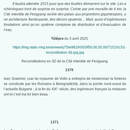
Il faudra attendre 2015 pour que des fouilles démarrent sur le site. Les a
rchéologues iront de surprise en surprise. Ceinte par une muraille de 4 km, la
Cité interdite de Fengyang recèle des palais aux proportions gigantesques, u
ne architecture flamboyante, des décors opulents… Mais aussi d’ingénieuses
fondations ainsi qu’un système complexe de distribution et d’évacuation de
l’eau.
Télépro
du 3 avril 2025
https://img.static-rmg.be/a/view/q75/w962/h503/f50.00,50.00/7151913/1-
reconstitution-3d-jpg.jpg
Reconstitutions en 3D de la Cité interdite de Fengyang.
1370
Ivan Sratzimir, csar du royaume de Vidin a entrepris de moderniser la forteres
se construite par les Romains à Belogradtchik, dans la pointe nord-ouest de
l’actuelle Bulgarie ; à la fin du XIX° siècle, des ingénieurs français la restaurer
ont et c’est ma foi bien beau :
1371