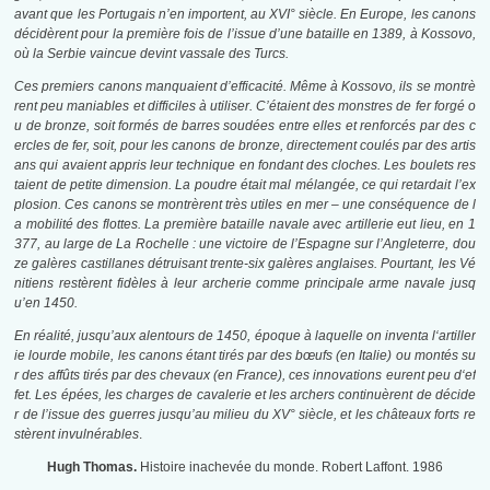
avant que les Portugais n’en importent, au
XVI°
siècle. En Europe, les canons
décidèrent pour la première fois de l’issue d’une bataille en 1389, à Kossovo,
où la Serbie vaincue devint vassale des Turcs.
Ces premiers canons manquaient d’efficacité. Même à Kossovo, ils se montrè
rent peu maniables et difficiles à utiliser. C’étaient des monstres de
fer
forgé o
u de bronze, soit formés de barres soudées entre elles et renforcés par des c
ercles de fer, soit, pour les canons de bronze, directement coulés par des artis
ans qui avaient appris leur technique en fondant
des
cloches. Les boulets res
taient de petite dimension. La poudre était mal mélangée, ce qui retardait l’ex
plosion. Ces canons se montrèrent très utiles
en
mer – une conséquence de l
a mobilité des flottes. La première bataille navale avec artillerie eut lieu, en 1
377, au large de La Rochelle : une victoire de l’Espagne sur l’Angleterre, dou
ze galères castillanes détruisant trente-six galères anglaises. Pourtant, les Vé
nitiens restèrent fidèles à leur archerie comme principale arme navale jusq
u’en 1450.
En
réalité, jusqu’aux alentours de 1450, époque à laquelle on inventa
l
‘artiller
ie lourde mobile, les canons étant tirés par des bœufs (en Italie) ou
montés su
r des
affûts tirés par des chevaux (en France), ces innovations
eurent peu
d
‘ef
fet.
Les
épées, les
charges de cavalerie et les archers
continuèrent de décide
r de l’issue des guerres jusqu’au milieu du
XV° siè
cle, et les châteaux forts re
stèrent i
nvulnérables
.
Hugh Thomas.
Histoire inachevée du monde. Robert Laffont. 1986