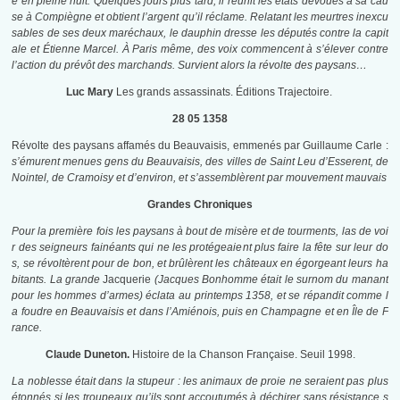
e en pleine nuit. Quelques jours plus tard, il réunit les états dévoués à sa cau
se à Compiègne et obtient l’argent qu’il réclame. Relatant les meurtres inexcu
sables de ses deux maréchaux, le dauphin dresse les députés contre la capit
ale et Étienne Marcel. À Paris même, des voix commencent à s’élever contre
l’action du prévôt des marchands. Survient alors la révolte des paysans…
Luc Mary
Les grands assassinats. Éditions Trajectoire.
28 05 1358
Révolte des paysans affamés du Beauvaisis, emmenés par Guillaume Carle :
s’émurent menues gens du Beauvaisis, des villes de Saint Leu d’Esserent, de
Nointel, de Cramoisy et d’environ, et s’assemblèrent par mouvement mauvais
Grandes Chroniques
Pour la première fois les paysans à bout de misère et de tourments, las de voi
r des seigneurs fainéants qui ne les protégeaient plus faire la fête sur leur do
s, se révoltèrent pour de bon, et brûlèrent les châteaux en égorgeant leurs ha
bitants. La grande
Jacquerie
(Jacques Bonhomme était le surnom du manant
pour les hommes d’armes) éclata au printemps 1358, et se répandit comme l
a foudre en Beauvaisis et dans l’Amiénois, puis en Champagne et en Île de F
rance.
Claude Duneton.
Histoire de la Chanson Française. Seuil 1998.
La noblesse était dans la stupeur : les animaux de proie ne seraient pas plus
étonnés si les troupeaux qu’ils sont accoutumés à déchirer sans résistance s