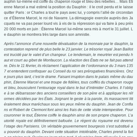
auphin lui-même est coiffé du chaperon rouge et bleu des rebelles… Mais Éti
enne Marcel a mal estimé la position du Dauphin : il le croit perdu et le laisse
quitter Paris : or Charles a tout le pays avec lui, y compris l’allié de circonstan
ce d’Étienne Marcel, le roi de Navarre. La démagogie exercée auprès des Ja
cquets ne va pas peser lourd vis à vis de la répression qui va faire à peu près
20 000 morts en juin : Étienne Marcel lui-même sera mis à mort le 31 juillet. L
e dauphin se montrera très large dans son amnistie.
Après l’annonce d’une nouvelle dévaluation de la monnaie par le dauphin, la
contestation reprend de plus belle le 23 janvier. Le trésorier royal Jean Baillot
est trucidé par le valet d’un changeur. Le lendemain, le meurtrier est pendu h
aut et court au gibet de Monfaucon. La réaction des États ne se fait pas attend
re. Dès le 11 février, ils réclament l’application de l’ordonnance du 3 mars 135
7 et entendent confisquer au Conseil du roi ses prérogatives financières. Onz
e jours plus tard, c’est le drame. Faisant irruption dans le palais même du dau
phin, Etienne Marcel et une troupe de fidèles, tous coiffés du chaperon rouge
et bleu, bousculent l’entourage royal dans le but d’intimider Charles. Il l’oblig
e à se débarrasser des anciens conseillers de son père et à appliquer les réf
ormes décidées par les États. Joignant le geste à la parole, ils massacrent litt
éralement deux maréchaux sous les yeux même du dauphin. Jean de Confla
ns et Robert de Clermont font ainsi les frais de cette visite intempestive. Pour
couronner le tout, Étienne coiffe le dauphin ainsi de son propre chaperon. L’a
utorité royale est définitivement bafouée. Le régent du royaume est devenu
l’otage des Parisiens. Un véritable gouvernement bourgeois s’est substitué a
u pouvoir du dauphin. Devant cette situation intolérable, Charles prend la fuit