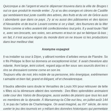
Quiconque a de l’argent et veut le dépenser trouvera dans la ville de Bruges t
out ce que produit le monde entier. J’y ai vu des oranges et citrons de Castille
qui semblaient tout juste cueillis des arbres, des fruits et du vin de Grèce auss
i abondants que dans ce pays. J’y ai vu aussi des pâtisseries et des épices
d’Alexandrie et de tout le Levant comme si on y était ; des fourrures de la Mer
Noire comme si elles avaient été confectionnées tout près. Il y avait toute l’Itali
e, avec ses brocarts, ses soies, ses armures et tout ce qui se fabrique là-bas ;
en fait, il n’est aucune région du monde dont on ne trouve ici les productions
dans leur meilleur état.
Anonyme espagnol
Il va installer sa cour à Dijon, y attirant nombre d’artistes venus de Flandre. So
n fils Philippe le Bon lui donnera un exceptionnel éclat :
Il avait chevelure abo
ndante, front large, teint coloré, regard aigu et fier sous ses sourcils dont les c
rins se dressaient comme corne en son ire.
Toujours vêtu de noir, très noble de sa personne, très énergique, extrêmemen
t aimable et bien fait, grand et élégant, vif et chevaleresque.
Il faudra attendre sans doute le Versailles de Louis XIV pour retrouver de telle
s fêtes où la démesure atteint des sommets :
Des fêtes splendides animaient
cette cour des Valois de Bourgogne, aussi avides de plaisirs que tous les autr
es membres de la dynastie. À Marsannay-la-Côte eut lieu, en juillet-août 144
3, le
pas de l’arbre de Charlemagne
. On avait imaginé, au XV° siècle, de reno
uveler le jeu des tournois en y mêlant des données historiques qui permettaie