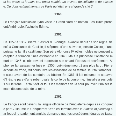
et les orties, et le pays tout entier semble un univers de solitude et de tristess
e. Où donc est maintenant ce Paris qui était une si grande cité ?
1360
Le Français Nicolas de Lynn visite le Grand Nord en bateau. Les Turcs prenn
ent Andrinople, l’actuelle Edirne.
1361
De 1357 à 1367, Pierre I° est roi du Portugal. Avant le début de son règne, fia
ncé à Constance de Castille, il s’éprend d’une suivante, Inès de Castro, d’une
puissante famille castillane. Son père Alphonse IV et les nobles ne peuvent a
ccepter la situation : Inès est bannie en 1340. Mais la princesse Constance m
eurt en 1345, et Inès revient auprès de son amant, l’épousant secrètement. Al
phonse fait assassiner Inès en 1355. Lui-même meurt 2 ans plus tard : Pierre
accède au trône, fait poursuivre les assassins de sa femme, leur fait arracher l
e cœur avant de les conduire au bûcher. En 1361, il fait exhumer le cadavre
d’Inès, le pare d’une robe royale, le coiffe de la couronne, l’installe à ses coté
s sur le trône… et fait défiler tous les membres de la cour pour venir baiser la
main décomposée de la reine.
1362
Le français était devenu la langue officielle de l’Angleterre depuis sa conquêt
e par Guillaume le Conquérant : c’en est terminé avec le
Statute of pleading
p
ar lequel le parlement anglais demande que les procédures légales se fasse