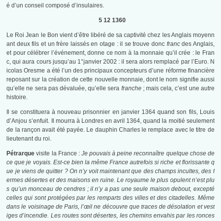
é d’un conseil composé d’insulaires.
5 12 1360
Le Roi Jean le Bon vient d’être libéré de sa captivité chez les Anglais moyenn
ant deux fils et un frère laissés en otage : il se trouve donc
franc
des Anglais,
et pour célébrer l’événement, donne ce nom à la monnaie qu’il crée : le Fran
c, qui aura cours jusqu’au 1°janvier 2002 : il sera alors remplacé par l’Euro. N
icolas Oresme a été l’un des principaux concepteurs d’une réforme financière
reposant sur la création de cette nouvelle monnaie, dont le nom signifie aussi
qu’elle ne sera pas dévaluée, qu’elle sera
franche
; mais cela, c’est une autre
histoire.
Il se constituera à nouveau prisonnier en janvier 1364 quand son fils, Louis
d’Anjou s’enfuit. Il mourra à Londres en avril 1364, quand la moitié seulement
de la rançon avait été payée. Le dauphin Charles le remplace avec le titre de
lieutenant du roi.
Pétrarque
visite la France :
Je pouvais à peine reconnaître quelque chose de
ce que je voyais. Est-ce bien la même France autrefois si riche et florissante q
ue je viens de quitter ? On n’y voit maintenant que des champs incultes, des f
ermes désertes et des maisons en ruine. Le royaume le plus opulent n’est plu
s qu’un monceau de cendres ; il n’y a pas une seule maison debout, excepté
celles qui sont protégées par les remparts des villes et des citadelles. Même
dans le voisinage de Paris, l’œil ne découvre que traces de désolation et vest
iges d’incendie. Les routes sont désertes, les chemins envahis par les ronces