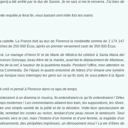
gers]
a été arrêté par le duc de Savoie. Je ne sais si me le renverra. J’ai bien de
 requête je ferai fin, vous baisant cent mille fois les mains.
sa cadette. La France doit au duc de Florence la rondelette somme de 1 174 147
ranches de 250 000 Écus, après un premier versement cash de 350 000 Écus.
and.
Le mariage d’Henri IV et de Marie de Médicis fut célébré à Santa Maria del
ncenzo Gonzaga, beau-frère de la mariée, avait fait le déplacement de Mantoue,
e de la nef, à hauteur de la quatrième travée. Pendant l’office, mon attention se
vina Commedia.
De l’épais in-quarto enluminé de lettres d’or émane une lumière
orsque vous interrogez les gens sur ce qu’ils sont, ils vous jettent à la figure
té créé ni pensé à Florence dans ce laps de temps.
sisteraient à un
dramma in musica.
Ils entendraient ce qu’ils entendraient !
Orfeo
emps modernes ! Les commentaires allaient bon train, les suppositions, les rêves.
tre une simple variété de la piété et de la dévotion. Volte-face spectaculaire de
lûte, remettait les cordes au violon, tendait d’une peau neuve le tambourin. Seul
ournés vers le ciel, mais l’histoire d’un homme et d’une femme, la tragédie d’un
bondissements, des péripéties imprévues, un dénouement inouï ! La vie d’êtres de