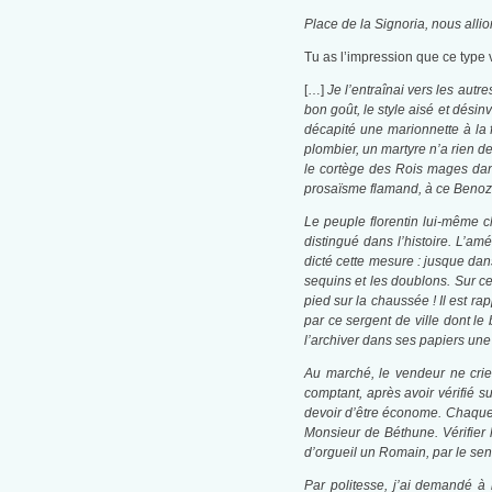
Place de la Signoria, nous alli
Tu as l’impression que ce type
[…]
Je l’entraînai vers les aut
bon goût, le style aisé et désin
décapité une marionnette à la f
plombier, un martyre n’a rien d
le cortège des Rois mages dans
prosaïsme flamand, à ce Benozz
Le peuple florentin lui-même c
distingué dans l’histoire. L’am
dicté cette mesure : jusque dan
sequins et les doublons. Sur ces
pied sur la chaussée ! Il est ra
par ce sergent de ville dont le
l’archiver dans ses papiers une 
Au marché, le vendeur ne crie 
comptant, après avoir vérifié sur
devoir d’être économe. Chaque 
Monsieur de Béthune. Vérifier 
d’orgueil un Romain, par le se
Par politesse, j’ai demandé à 