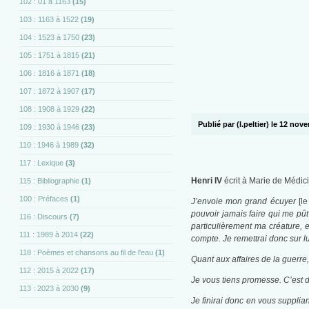
102 : 01 à 1163
(15)
103 : 1163 à 1522
(19)
104 : 1523 à 1750
(23)
105 : 1751 à 1815
(21)
106 : 1816 à 1871
(18)
107 : 1872 à 1907
(17)
108 : 1908 à 1929
(22)
Publié par (l.peltier) le 12 no
109 : 1930 à 1946
(23)
110 : 1946 à 1989
(32)
117 : Lexique
(3)
Henri IV
écrit à Marie de Médici
115 : Bibliographie
(1)
100 : Préfaces
(1)
J’envoie mon grand écuyer
[l
pouvoir jamais faire qui me pût
116 : Discours
(7)
particulièrement ma créature, 
111 : 1989 à 2014
(22)
compte. Je remettrai donc sur lu
118 : Poèmes et chansons au fil de l'eau
(1)
Quant aux affaires de la guerre,
112 : 2015 à 2022
(17)
Je vous tiens promesse. C’est de
113 : 2023 à 2030
(9)
Je finirai donc en vous supplia