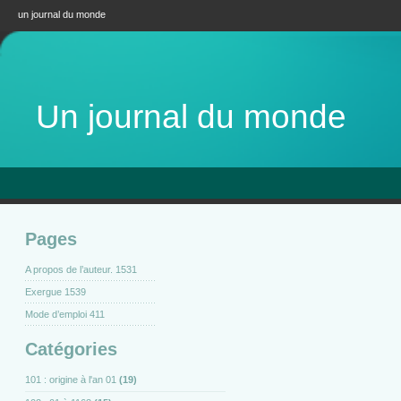
un journal du monde
Un journal du monde
Pages
A propos de l’auteur. 1531
Exergue 1539
Mode d’emploi 411
Catégories
101 : origine à l'an 01
(19)