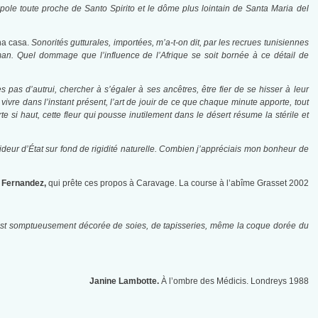
pole toute proche de Santo Spirito et le dôme plus lointain de Santa Maria del
na casa.
Sonorités gutturales, importées, m’a-t-on dit, par les recrues tunisiennes
lman. Quel dommage que l’influence de l’Afrique se soit bornée à ce détail de
s pas d’autrui, chercher à s’égaler à ses ancêtres, être fier de se hisser à leur
e vivre dans l’instant présent, l’art de jouir de ce que chaque minute apporte, tout
e si haut, cette fleur qui pousse inutilement dans le désert résume la stérile et
deur d’État sur fond de rigidité naturelle. Combien j’appréciais mon bonheur de
 Fernandez,
qui prête ces propos à Caravage.
La course à l’abîme Grasset 2002
est somptueusement décorée de soies, de tapisseries, même la coque dorée du
Janine Lambotte.
À l’ombre des Médicis. Londreys 1988