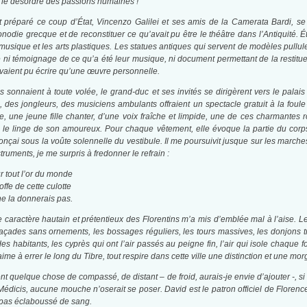
et le désordre des passions humaines !
t préparé ce coup d’État, Vincenzo Galilei et ses amis de la Camerata Bardi, se r
onodie grecque et de reconstituer ce qu’avait pu être le théâtre dans l’Antiquité. 
musique et les arts plastiques. Les statues antiques qui servent de modèles pullu
ssé ni témoignage de ce qu’a été leur musique, ni document permettant de la restitu
’avaient pu écrire qu’une œuvre personnelle.
 sonnaient à toute volée, le grand-duc et ses invités se dirigèrent vers le palai
, des jongleurs, des musiciens ambulants offraient un spectacle gratuit à la foule
re, une jeune fille chanter, d’une voix fraîche et limpide, une de ces charmante
e le linge de son amoureux. Pour chaque vêtement, elle évoque la partie du corps qu
nçai sous la voûte solennelle du vestibule. Il me poursuivit jusque sur les marche
truments, je me surpris à fredonner le refrain :
r tout l’or du monde
offe de cette culotte
ne la donnerais pas.
e caractère hautain et prétentieux des Florentins m’a mis d’emblée mal à l’aise. L
 façades sans ornements, les bossages réguliers, les tours massives, les donjons 
es habitants, les cyprès qui ont l’air passés au peigne fin, l’air qui isole chaqu
me à errer le long du Tibre, tout respire dans cette ville une distinction et une morg
t quelque chose de compassé, de distant – de froid, aurais-je envie d’ajouter -, si 
édicis, aucune mouche n’oserait se poser. David est le patron officiel de Florence,
t pas éclaboussé de sang.