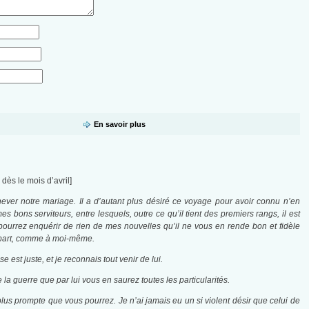
En savoir plus
 dès le mois d’avril]
ever notre mariage. Il a d’autant plus désiré ce voyage pour avoir connu n’en
s bons serviteurs, entre lesquels, outre ce qu’il tient des premiers rangs, il est
pourrez enquérir de rien de mes nouvelles qu’il ne vous en rende bon et fidèle
ma part, comme à moi-même.
 est juste, et je reconnais tout venir de lui.
la guerre que par lui vous en saurez toutes les particularités.
plus prompte que vous pourrez. Je n’ai jamais eu un si violent désir que celui de