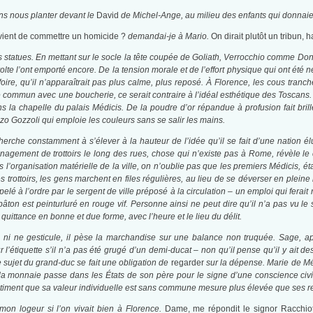
ons nous planter devant le
David
de Michel-Ange, au milieu des enfants qui donnai
 vient de commettre un homicide ?
demandai-je à Mario.
On dirait plutôt un tribun, 
res statues. En mettant sur le socle la tête coupée de Goliath, Verrocchio comme Don
volte l’ont emporté encore. De la tension morale et de l’effort physique qui ont été 
oire, qu’il n’apparaîtrait pas plus calme, plus reposé. À Florence, les cous tranc
e commun avec une boucherie, ce serait contraire à l’idéal esthétique des Toscans. 
 la chapelle du palais Médicis. De la poudre d’or répandue à profusion fait bril
o Gozzoli qui emploie les couleurs sans se salir les mains.
herche constamment à s’élever à la hauteur de l’idée qu’il se fait d’une nation é
énagement de trottoirs le long des rues, chose qui n’existe pas à Rome, révèle le
s l’organisation matérielle de la ville, on n’oublie pas que les premiers Médicis, é
 trottoirs, les gens marchent en files régulières, au lieu de se déverser en pleine 
ppelé à l’ordre par le sergent de ville préposé à la circulation – un emploi qui ferait
 bâton est peinturluré en rouge vif. Personne ainsi ne peut dire qu’il n’a pas vu l
quittance en bonne et due forme, avec l’heure et le lieu du délit.
ni ne gesticule, il pèse la marchandise sur une balance non truquée. Sage, appl
 l’étiquette
s’il n’a pas été grugé d’un demi-ducat – non qu’il pense qu’il y ait des 
sujet du grand-duc se fait une obligation de
regarder
sur la dépense. Marie de Mé
la monnaie passe dans les États de son père pour le signe d’une conscience civiq
ntiment que sa valeur individuelle est sans commune mesure plus élevée que ses re
mon logeur si l’on vivait bien à Florence.
Dame, me répondit le signor Racchiot