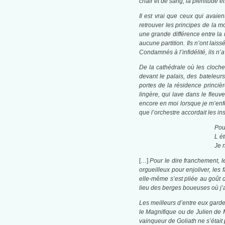
chair et de sang, la plénitude 
Il est vrai que ceux qui avaien
retrouver les principes de la m
une grande différence entre la 
aucune partition. Ils n’ont lai
Condamnés à l’infidélité, ils n
De la cathédrale où les cloches
devant le palais, des bateleurs
portes de la résidence princiè
lingère, qui lave dans le fleuv
encore en moi lorsque je m’enfo
que l’orchestre accordait les ins
Pou
L ét
Je 
[…]
Pour le dire franchement, l
orgueilleux pour enjoliver, les
elle-même s’est pliée au goût d
lieu des berges boueuses où j’ai
Les meilleurs d’entre eux garden
le Magnifique ou de Julien de M
vainqueur de Goliath ne s’étai