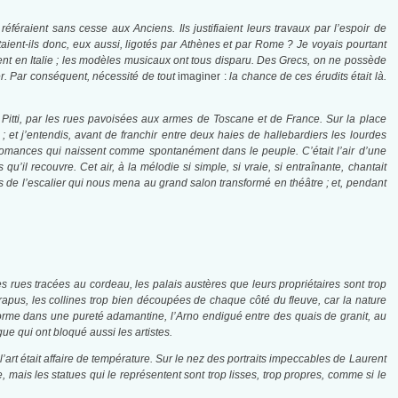
éféraient sans cesse aux Anciens. Ils justifiaient leurs travaux par l’espoir de
Étaient-ils donc, eux aussi, ligotés par Athènes et par Rome ? Je voyais pourtant
lent en Italie ; les modèles musicaux ont tous disparu. Des Grecs, on ne possède
er. Par conséquent, nécessité de tout
imaginer :
la chance de ces érudits était là.
s Pitti, par les rues pavoisées aux armes de Toscane et de France. Sur la place
 ; et j’entendis, avant de franchir entre deux haies de hallebardiers les lourdes
s romances qui naissent comme spontanément dans le peuple. C’était l’air d’une
’il recouvre. Cet air, à la mélodie si simple, si vraie, si entraînante, chantait
s de l’escalier qui nous mena au grand salon transformé en théâtre ; et, pendant
es rues tracées au cordeau, les palais austères que leurs propriétaires sont trop
trapus, les collines trop bien découpées de chaque côté du fleuve, car la nature
e forme dans une pureté adamantine, l’Arno endigué entre des quais de granit, au
ue qui ont bloqué aussi les artistes.
l’art était affaire de température. Sur le nez des portraits impeccables de Laurent
 mais les statues qui le représentent sont trop lisses, trop propres, comme si le