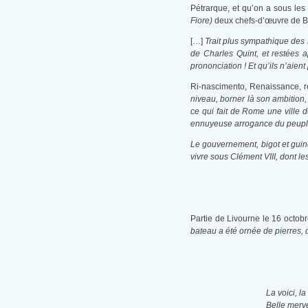
Pétrarque, et qu’on a sous le
Fiore)
deux chefs-d’œuvre de Br
[…]
Trait plus sympathique des F
de Charles Quint, et restées a
prononciation ! Et qu’ils n’aient
Ri-nascimento, Renaissance, r
niveau, borner là son ambition, 
ce qui fait de Rome une ville d
ennuyeuse arrogance du peuple 
Le gouvernement, bigot et guind
vivre sous Clément VIII, dont l
Partie de Livourne le 16 octob
bateau a été ornée de pierres, 
La voici, la
Belle merve