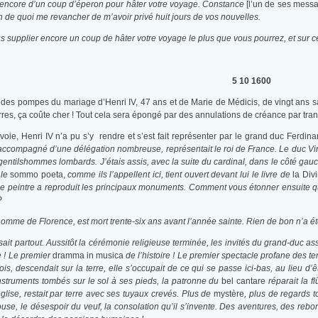
 encore d’un coup d’éperon pour hâter votre voyage. Constance
[l’un de ses messa
on de quoi me revancher de m’avoir privé huit jours de vos nouvelles.
supplier encore un coup de hâter votre voyage le plus que vous pourrez, et sur cette
5 10 1600
ndes pompes du mariage d’Henri IV, 47 ans et de Marie de Médicis, de vingt ans 
rres, ça coûte cher ! Tout cela sera épongé par des annulations de créance par t
oie, Henri IV n’a pu s’y rendre et s’est fait représenter par le grand duc Ferdin
 accompagné d’une délégation nombreuse, représentait le roi de France. Le duc Vi
entilshommes lombards. J’étais assis, avec la suite du cardinal, dans le côté gauch
 le
sommo poeta,
comme ils l’appellent ici, tient ouvert devant lui le livre de
la Di
e peintre a reproduit les principaux monuments. Comment vous étonner ensuite que l
?
omme de Florence, est mort trente-six ans avant l’année sainte. Rien de bon n’a é
ait partout. Aussitôt la cérémonie religieuse terminée, les invités du grand-duc as
 ! Le premier
dramma in musica
de l’histoire ! Le premier spectacle profane des t
is, descendait sur la terre, elle s’occupait de ce qui se passe ici-bas, au lieu d’ê
instruments tombés sur le sol à ses pieds, la patronne du
bel cantare
réparait la f
glise, restait par terre avec ses tuyaux crevés. Plus de
mystère
, plus de regards t
ouse, le désespoir du veuf, la consolation qu’il s’invente. Des aventures, des re