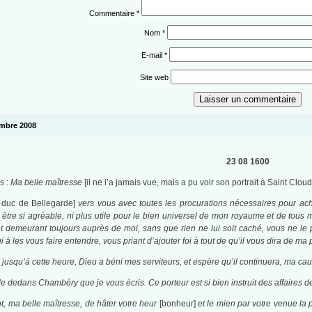
Commentaire
*
Nom
*
E-mail
*
Site web
vembre 2008
23 08 1600
s :
Ma belle maîtresse
[il ne l’a jamais vue, mais a pu voir son portrait à Saint Cloud
e duc de Bellegarde]
vers vous avec toutes les procurations nécessaires pour ach
 être si agréable, ni plus utile pour le bien universel de mon royaume et de tous me
et demeurant toujours auprès de moi, sans que rien ne lui soit caché, vous ne le 
i à les vous faire entendre, vous priant d’ajouter foi à tout de qu’il vous dira de 
 jusqu’à cette heure, Dieu a béni mes serviteurs, et espère qu’il continuera, ma cause
 dedans Chambéry que je vous écris. Ce porteur est si bien instruit des affaires de 
nt, ma belle maîtresse, de hâter votre heur
[bonheur]
et le mien par votre venue la 