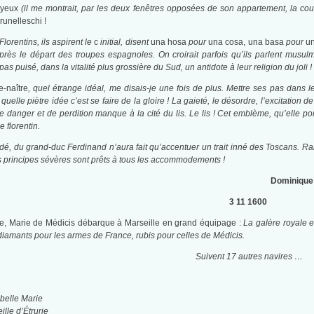
s yeux
(il me montrait, par les deux fenêtres opposées de son appartement, la cou
unelleschi !
lorentins, ils aspirent le
c
initial, disent
una hosa
pour
una cosa, una basa
pour
u
près le départ des troupes espagnoles. On croirait parfois qu’ils parlent musu
 pas puisé, dans la vitalité plus grossière du Sud, un antidote à leur religion du joli !
e-naître
, quel étrange idéal, me disais-je une fois de plus. Mettre ses pas dans le
quelle piètre idée c’est se faire de la gloire ! La gaieté, le désordre, l’excitation d
e danger et de perdition manque à la cité du lis. Le lis ! Cet emblème, qu’elle port
florentin.
é, du grand-duc Ferdinand n’aura fait qu’accentuer un trait inné des Toscans. Rai
es principes sévères sont prêts à tous les accommodements !
Dominique
3 11 1600
re, Marie de Médicis débarque à Marseille en grand équipage :
La galère royale 
diamants pour les armes de France, rubis pour celles de Médicis.
Suivent 17 autres navires …
 belle Marie
ille d’Étrurie