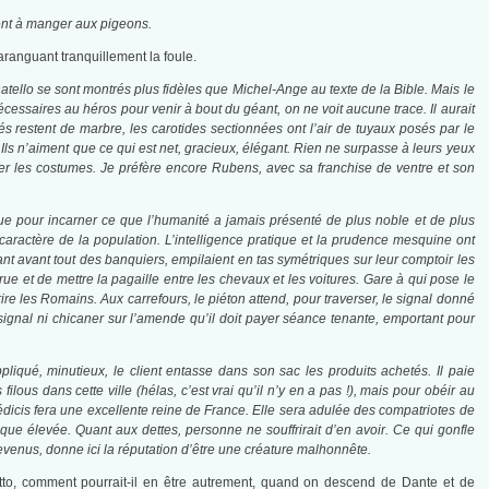
ent à manger aux pigeons.
haranguant tranquillement la foule.
atello se sont montrés plus fidèles que Michel-Ange au texte de la Bible. Mais le
nécessaires au héros pour venir à bout du géant, on ne voit aucune trace. Il aurait
hés restent de marbre, les carotides sectionnées ont l’air de tuyaux posés par le
Ils n’aiment que ce qui est net, gracieux, élégant. Rien ne surpasse à leurs yeux
ler les costumes. Je préfère encore Rubens, avec sa franchise de ventre et son
lue pour incarner ce que l’humanité a jamais présenté de plus noble et de plus
 caractère de la population. L’intelligence pratique et la prudence mesquine ont
tant avant tout des banquiers, empilaient en tas symétriques sur leur comptoir les
rue et de mettre la pagaille entre les chevaux et les voitures. Gare à qui pose le
 rire les Romains. Aux carrefours, le piéton attend, pour traverser, le signal donné
e signal ni chicaner sur l’amende qu’il doit payer séance tenante, emportant pour
iqué, minutieux, le client entasse dans son sac les produits achetés. Il paie
filous dans cette ville (hélas, c’est vrai qu’il n’y en a pas !), mais pour obéir au
dicis fera une excellente reine de France. Elle sera adulée des compatriotes de
ue élevée. Quant aux dettes, personne ne souffrirait d’en avoir. Ce qui gonfle
venus, donne ici la réputation d’être une créature malhonnête.
to, comment pourrait-il en être autrement, quand on descend de Dante et de