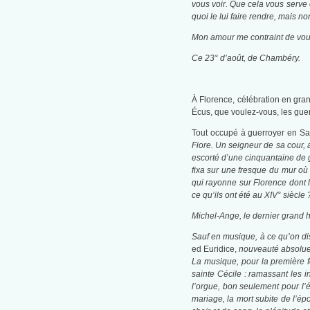
vous voir. Que cela vous serve
quoi le lui faire rendre, mais n
Mon amour me contraint de vous 
Ce 23° d’août, de Chambéry.
À Florence, célébration en gra
Écus, que voulez-vous, les gue
Tout occupé à guerroyer en Sav
Fiore. Un seigneur de sa cour,
escorté d’une cinquantaine de g
fixa sur une fresque du mur où
qui rayonne sur Florence dont l
ce qu’ils ont été au
XIV°
siècle 
Michel-Ange, le dernier grand h
Sauf en musique, à ce qu’on dis
ed Euridice,
nouveauté absolue
La musique, pour la première fo
sainte Cécile : ramassant les 
l’orgue, bon seulement pour l’é
mariage, la mort subite de l’ép