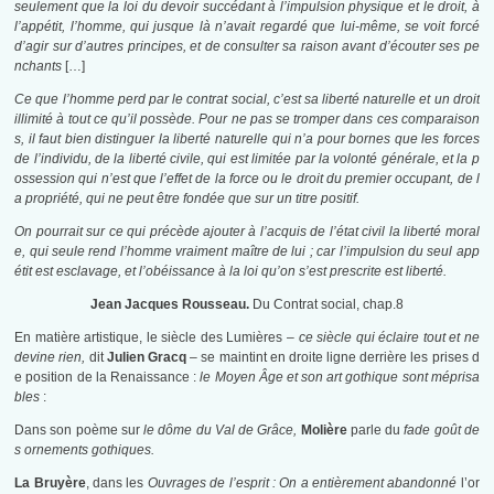
seulement que la loi du devoir succédant à l’impulsion physique et le droit, à
l’appétit, l’homme, qui jusque là n’avait regardé que lui-même, se voit forcé
d’agir sur d’autres principes, et de consulter sa raison avant d’écouter ses pe
nchants
[…]
Ce que l’homme perd par le contrat social, c’est sa liberté naturelle et un droit
illimité à tout ce qu’il possède. Pour ne pas se tromper dans ces comparaison
s, il faut bien distinguer la liberté naturelle qui n’a pour bornes que les forces
de l’individu, de la liberté civile, qui est limitée par la volonté générale, et la p
ossession qui n’est que l’effet de la force ou le droit du premier occupant, de l
a propriété, qui ne peut être fondée que sur un titre positif.
On pourrait sur ce qui précède ajouter à l’acquis de l’état civil la liberté moral
e, qui seule rend l’homme vraiment maître de lui ; car l’impulsion du seul app
étit est esclavage, et l’obéissance à la loi qu’on s’est prescrite est liberté.
Jean Jacques Rousseau.
Du Contrat social, chap.8
En matière artistique, le siècle des Lumières –
ce siècle qui éclaire tout
et ne
devine rien,
dit
Julien Gracq
– se maintint en droite ligne derrière les prises d
e position de la Renaissance :
le Moyen Âge et son art gothique sont méprisa
bles
:
Dans son poème sur
le dôme du Val de Grâce,
Molière
parle du
fade goût de
s ornements gothiques.
La Bruyère
, dans les
Ouvrages de l’esprit : On a entièrement abandonné
l’or