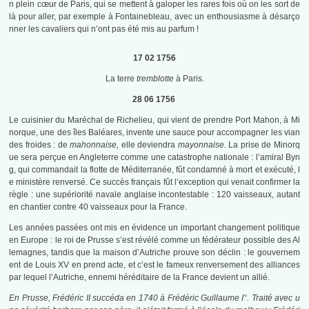
n plein cœur de Paris, qui se mettent à galoper les rares fois où on les sort de
là pour aller, par exemple à Fontainebleau, avec un enthousiasme à désarço
nner les cavaliers qui n’ont pas été mis au parfum !
17 02 1756
La terre
tremblotte
à Paris.
28 06 1756
Le cuisinier du Maréchal de Richelieu, qui vient de prendre Port Mahon, à Mi
norque, une des îles Baléares, invente une sauce pour accompagner les vian
des froides : de
mahonnaise,
elle deviendra
mayonnaise.
La prise de Minorq
ue sera perçue en Angleterre comme une catastrophe nationale : l’amiral Byn
g, qui commandait la flotte de Méditerranée, fût condamné à mort et exécuté, l
e ministère renversé. Ce succès français fût l’exception qui venait confirmer la
règle : une supériorité navale anglaise incontestable : 120 vaisseaux, autant
en chantier contre 40 vaisseaux pour la France.
Les années passées ont mis en évidence un important changement politique
en Europe : le roi de Prusse s’est révélé comme un fédérateur possible des Al
lemagnes, tandis que la maison d’Autriche prouve son déclin : le gouvernem
ent de Louis XV en prend acte, et c’est le fameux renversement des alliances
par lequel l’Autriche, ennemi héréditaire de la France devient un allié.
En Prusse, Frédéric II succéda en 1740 à Frédéric Guillaume I°. Traité avec u