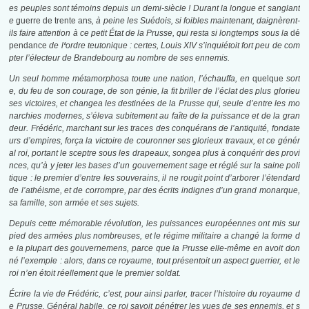
es peuples sont témoins depuis un demi-siècle ! Durant la longue et sanglant
e
guerre de trente ans
, à peine les Suédois, si foibles maintenant, daignèrent-
ils faire attention à ce petit État de la Prusse, qui resta si longtemps sous la
dé
pendance
de l
‘
ordre teutonique : certes, Louis XIV s’inquiétoit fort peu de com
pter l’électeur de Brandebourg au nombre de ses ennemis.
Un seul homme métamorphosa toute une nation, l’échauffa, en
quelque
sort
e, du feu de son courage, de son génie, la fit briller de l’éclat des plus glorieu
ses victoires, et changea les destinées de la Prusse qui, seule d’entre les mo
narchies modernes, s’éleva subitement au faîte de la puissance et de la gran
deur. Frédéric, marchant sur les traces des conquérans de l’antiquité, fondate
urs d’empires, força la victoire de couronner ses glorieux travaux, et ce génér
al roi, portant le sceptre sous les drapeaux, songea plus à conquérir des provi
nces, qu’à y jeter les bases d’un gouvernement sage et réglé sur la saine poli
tique : le premier d’entre les souverains, il ne rougit point d’arborer l’étendard
de l’athéisme, et de corrompre, par des écrits indignes d’un grand monarque,
sa famille, son armée et ses sujets.
Depuis cette mémorable révolution, les puissances européennes ont mis sur
pied des armées plus nombreuses, et le régime militaire a changé la forme d
e la plupart des gouvernemens, parce que la Prusse elle-même en avoit don
né l’exemple : alors, dans ce royaume, tout présentoit un aspect guerrier, et le
roi n’en étoit réellement que le premier soldat.
Écrire la vie de Frédéric, c’est, pour ainsi parler, tracer l’histoire du royaume d
e Prusse. Général habile, ce roi savoit pénétrer les vues de ses ennemis, et s