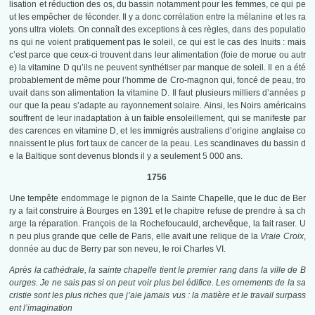
lisation et réduction des os, du bassin notamment pour les femmes, ce qui pe
ut les empêcher de féconder. Il y a donc corrélation entre la mélanine et les ra
yons ultra violets. On connaît des exceptions à ces règles, dans des populatio
ns qui ne voient pratiquement pas le soleil, ce qui est le cas des Inuits : mais
c’est parce que ceux-ci trouvent dans leur alimentation (foie de morue ou autr
e) la vitamine D qu’ils ne peuvent synthétiser par manque de soleil. Il en a été
probablement de même pour l’homme de Cro-magnon qui, foncé de peau, tro
uvait dans son alimentation la vitamine D. Il faut plusieurs milliers d’années p
our que la peau s’adapte au rayonnement solaire. Ainsi, les Noirs américains
souffrent de leur inadaptation à un faible ensoleillement, qui se manifeste par
des carences en vitamine D, et les immigrés australiens d’origine anglaise co
nnaissent le plus fort taux de cancer de la peau. Les scandinaves du bassin d
e la Baltique sont devenus blonds il y a seulement 5 000 ans.
1756
Une tempête endommage le pignon de la Sainte Chapelle, que le duc de Ber
ry a fait construire à Bourges en 1391 et le chapitre refuse de prendre à sa ch
arge la réparation. François de la Rochefoucauld, archevêque, la fait raser. U
n peu plus grande que celle de Paris, elle avait une relique de la
Vraie Croix
,
donnée au duc de Berry par son neveu, le roi Charles VI.
Après la cathédrale, la sainte chapelle tient le premier rang dans la ville de B
ourges. Je ne sais pas si on peut voir plus bel édifice. Les ornements de la sa
cristie sont les plus riches que j’aie jamais vus : la matière et le travail surpass
ent l’imagination