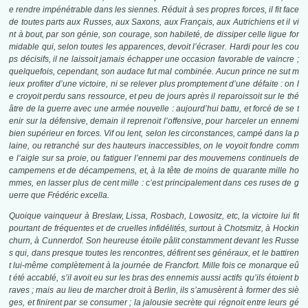
e rendre impénétrable dans les siennes. Réduit à ses propres forces, il fit face
de toutes parts aux Russes, aux Saxons, aux Français, aux Autrichiens et il vi
nt à bout, par son génie, son courage, son habileté, de dissiper celle ligue for
midable qui, selon toutes les apparences, devoit l’écraser. Hardi pour les cou
ps décisifs, il ne laissoit jamais échapper une occasion favorable de vaincre ;
quelquefois, cependant, son audace fut mal combinée. Aucun prince ne sut m
ieux profiter d’une victoire, ni se relever plus promptement d’une défaite : on l
e croyoit perdu sans ressource, et peu de jours après il reparoissoit sur le thé
âtre de la guerre avec une armée nouvelle : aujourd’hui battu, et forcé de se t
enir sur la défensive, demain il reprenoit l’offensive, pour harceler un ennemi
bien supérieur en forces. Vif ou lent, selon les circonstances, campé dans la p
laine, ou retranché sur des hauteurs inaccessibles, on le voyoit fondre comm
e l’aigle sur sa proie, ou fatiguer l’ennemi par des mouvemens
continuels de
campemens et de décampemens, et, à la tête de moins de quarante mille ho
mmes, en lasser plus de cent mille : c’est principalement dans ces ruses de g
uerre que Frédéric excella.
Quoique vainqueur à Breslaw, Lissa, Rosbach, Lowositz, etc, la victoire lui fit
pourtant de fréquentes et de cruelles infidélités, surtout à Chotsmitz, à Hockin
churn, à Cunnerdof. Son heureuse étoile pâlit constamment devant les Russe
s qui, dans presque toutes les rencontres, défirent ses généraux, et le battiren
t lui-même complètement à la journée de Francfort. Mille fois ce monarque eû
t été accablé, s’il avoit eu sur les bras des ennemis aussi actifs qu’ils étoient b
raves ; mais au lieu de marcher droit à Berlin, ils s’amusèrent à former des siè
ges, et finirent par se consumer ; la jalousie secrète qui régnoit entre leurs gé