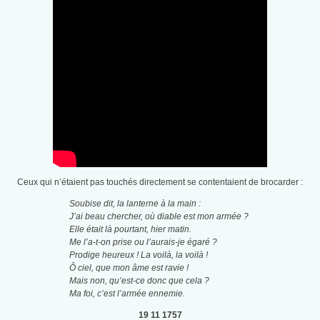
Ceux qui n’étaient pas touchés directement se contentaient de brocarder :
Soubise dit, la lanterne à la main :
J’ai beau chercher, où diable est mon armée ?
Elle était là pourtant, hier matin.
Me l’a-t-on prise ou l’aurais-je égaré ?
Prodige heureux ! La voilà, la voilà !
Ô ciel, que mon âme est ravie !
Mais non, qu’est-ce donc que cela ?
Ma foi, c’est l’armée ennemie.
19 11 1757