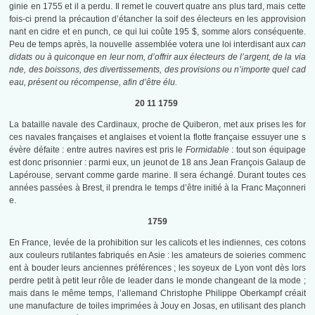
ginie en 1755 et il a perdu. Il remet le couvert quatre ans plus tard, mais cette
fois-ci prend la précaution d’étancher la soif des électeurs en les approvision
nant en cidre et en punch, ce qui lui coûte 195 $, somme alors conséquente.
Peu de temps après, la nouvelle assemblée votera une loi interdisant aux
can
didats ou à quiconque en leur nom, d’offrir aux électeurs de l’argent, de la via
nde, des boissons, des divertissements, des provisions ou n’importe quel cad
eau, présent ou récompense, afin d’être élu.
20 11 1759
La bataille navale des Cardinaux, proche de Quiberon, met aux prises les for
ces navales françaises et anglaises et voient la flotte française essuyer une s
évère défaite : entre autres navires est pris le
Formidable
: tout son équipage
est donc prisonnier : parmi eux, un jeunot de 18 ans Jean François Galaup de
Lapérouse, servant comme garde marine. Il sera échangé. Durant toutes ces
années passées à Brest, il prendra le temps d’être initié à la Franc Maçonneri
e.
1759
En France, levée de la prohibition sur les calicots et les indiennes, ces cotons
aux couleurs rutilantes fabriqués en Asie : les amateurs de soieries commenc
ent à bouder leurs anciennes préférences ; les soyeux de Lyon vont dès lors
perdre petit à petit leur rôle de leader dans le monde changeant de la mode ;
mais dans le même temps, l’allemand Christophe Philippe Oberkampf créait
une manufacture de toiles imprimées à Jouy en Josas, en utilisant des planch