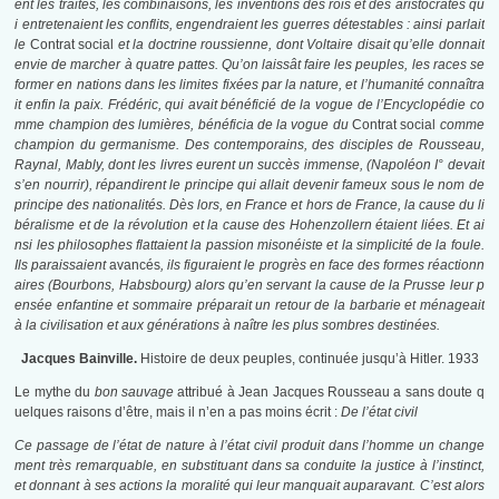
ent les traités, les combinaisons, les inventions des rois et des aristocrates qu
i entretenaient les conflits, engendraient les guerres détestables : ainsi parlait
le
Contrat social
et la doctrine roussienne, dont Voltaire disait qu’elle donnait
envie de marcher à quatre pattes. Qu’on laissât faire les peuples, les races se
former en nations dans les limites fixées par la nature, et l’humanité connaîtra
it enfin la paix. Frédéric, qui avait bénéficié de la vogue de l’Encyclopédie co
mme champion des lumières, bénéficia de la vogue du
Contrat social
comme
champion du germanisme. Des contemporains, des disciples de Rousseau,
Raynal, Mably, dont les livres eurent un succès immense, (Napoléon I° devait
s’en nourrir), répandirent le principe qui allait devenir fameux sous le nom de
principe des nationalités. Dès lors, en France et hors de France, la cause du li
béralisme et de la révolution et la cause des Hohenzollern étaient liées. Et ai
nsi les philosophes flattaient la passion misonéiste et la simplicité de la foule.
Ils paraissaient
avancés
, ils figuraient le progrès en face des formes réactionn
aires (Bourbons, Habsbourg) alors qu’en servant la cause de la Prusse leur p
ensée enfantine et sommaire préparait un retour de la barbarie et ménageait
à la civilisation et aux générations à naître les plus sombres destinées.
Jacques Bainville.
Histoire de deux peuples, continuée jusqu’à Hitler. 1933
Le mythe du
bon sauvage
attribué à Jean Jacques Rousseau a sans doute q
uelques raisons d’être, mais il n’en a pas moins écrit :
De l’état civil
Ce passage de l’état de nature à l’état civil produit dans l’homme un change
ment très remarquable, en substituant dans sa conduite la justice à l’instinct,
et donnant à ses actions la moralité qui leur manquait auparavant. C’est alors