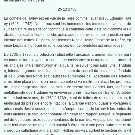
ne déclaration de guerre.
25 12 1758
La comète de Halley est en vue de la Terre comme l’avait prévu Edmund Hall
ey (1646 – 1742). Nombreux sont les hommes et les femmes qui, au sein de
l’Observatoire de Paris, ont contribué à confirmer cette date, tout comme les c
alculs pour établir l’éphéméride, grâce auquel est déterminée la position quot
idienne des astres. Et, parmi ces femmes Nicole Reine Étable de la Brière, ép
ouse Lepaute, horloger du roi et concepteur de pendules astronomiques.
De 1735 à 1785, la production industrielle française, largement dominée par l
es manufactures royales, a connu une croissance plus rapide que la producti
on anglaise. Mais l’innovation et la qualité ne suivent pas aussi vite : Trudain
e, intendant général des finances, membre du conseil du commerce, fondate
ur de l’École des Ponts et Chaussées et membre de l’Académie des science
s, est bien placé pour s’en rendre compte et va mettre en place les prémices
de l’espionnage industriel : sa meilleure recrue sera Gabriel Jars, ingénieur
métallurgiste que Trudaine va envoyer sillonner l’Europe de l’Est et l’Angleter
re pendant onze ans, de 1758 à 1769 ; muni de lettres de recommandation, b
énéficiant du prestige encore intact de la
Grande Nation
, jouant le voyageur c
urieux mais désintéressé, ses hôtes s’empresseront de lui ouvrir les portes de
leurs ateliers ; le soir, le bonhomme rédigeait son rapport. Malgré le déploiem
ent de quelques ruses supplémentaires de la part des Anglais, bien conscient
s de leur avance, notre gaillard parvint à être utile à son pays. Autre recrue de
choix : un catholique anglais, John Holker, qui visa surtout le secteur du textil