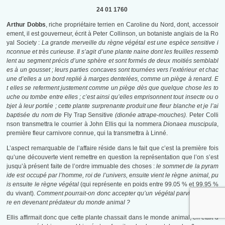
24 01 1760
Arthur Dobbs
, riche propriétaire terrien en Caroline du Nord, dont, accessoir
ement, il est gouverneur, écrit à Peter Collinson, un botaniste anglais de la Ro
yal Society :
La grande merveille du règne végétal est une espèce sensitive i
nconnue et très curieuse. Il s’agit d’une plante naine dont les feuilles ressemb
lent au segment précis d’une sphère et sont formés de deux moitiés semblabl
es à un gousset ; leurs parties concaves sont tournées vers l’extérieur et chac
une d’elles a un bord replié à marges dentelées, comme un piège à renard. E
t elles se referment justement comme un piège dès que quelque chose les to
uche ou tombe entre elles ; c’est ainsi qu’elles emprisonnent tout insecte ou o
bjet à leur portée ; cette plante surprenante produit une fleur blanche et je l’ai
baptisée du nom de
Fly Trap Sensitive
(dionée attrape-mouches).
Peter Colli
nson transmettra le courrier à John Ellis qui la nommera
Dionaea muscipula
,
première fleur carnivore connue, qui la transmettra à Linné.
L’aspect remarquable de l’affaire réside dans le fait que c’est la première fois
qu’une découverte vient remettre en question la représentation que l’on s’est
jusqu’à présent faite de l’ordre immuable des choses :
le sommet de la pyram
ide est occupé par l’homme, roi de l’univers, ensuite vient le règne animal, pu
is ensuite le règne végétal
(qui représente en poids entre 99.05 % et 99.95 %
du vivant)
. Comment pourrait-on donc accepter qu’un végétal parvienne à viv
re en devenant prédateur du monde animal ?
Ellis affirmait donc que cette plante chassait dans le monde animal, en était d