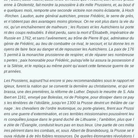
enne à Gholemitz, fait mordre la poussière à dix mille
Prussiens, et, au bout d
e quelques mois, remporte une seconde victoire non moins éclatante, à Hoch
-Rirchen. Laudon, autre général autrichien, presse Frédéric, le serre de près,
et n’obtient pas des avantages moins glorieux. On ne voit plus dans la vie du
roi, qu’un enchaînement de malheurs ; les Russes et les Autrichiens lui porte
nt des coups redoublés. Il étoit perdu, sans la mort d
‘Élisabeth,
impératrice de
Russie en 1762, et sans l’avènement, au trône de Pierre III
qui, admirateur du
génie de Frédéric, au lieu de combattre ce rival, le secourt, et lui donne les m
oyens de faire face au danger
et
de repousser les Autrichiens. La paix de 176
5 permit à la monarchie prussienne de respirer, et de réparer ses nombreuse
s pertes ; paix honorable pour
Frédéric, puisqu’elle lui assura la possession d
e la Silésie, et le replaça au même point
qu’avant
cette fameuse
guerre de
se
pt
années.
Les Prussiens,
aujourd’hui
encore si peu recommandables sous le rapport rel
igieux, furent la nation qui se convertit la dernière au christianisme, et qui em
brassa,
une
des premières, la réforme de Luther. Depuis le meurtre de S. Ada
lbert en 1161, envoyé
par
Boleslas, roi de Pologne, pour dissiper dans ce pay
s les ténèbres de l’idolâtrie, jusqu’en 1300
la Prusse
devint un théâtre de car
nage : les chevaliers de l’ordre teutonique, ou porte-glaives, firent aux Prussi
ens une guerre d’extermination, et ces terribles missionnaires poussèrent leu
rs conquêtes jusque dans le grand duché de Lithuanie ; l’ambition, plus que l
e zèle de l’Évangile, conduisit leurs pas en tous lieux. Une partie de ces milita
ires périrent dans les combats, et, sous Albert de Brandebourg, la Prusse se tr
ouva réduite à de très foibles ressources. De quelles étonnantes révolutions l