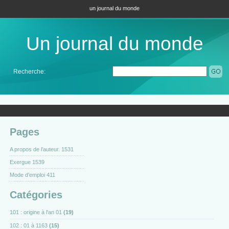
un journal du monde
Un journal du monde
Recherche:
Pages
A propos de l’auteur. 1531
Exergue 1539
Mode d’emploi 411
Catégories
101 : origine à l'an 01
(19)
102 : 01 à 1163
(15)