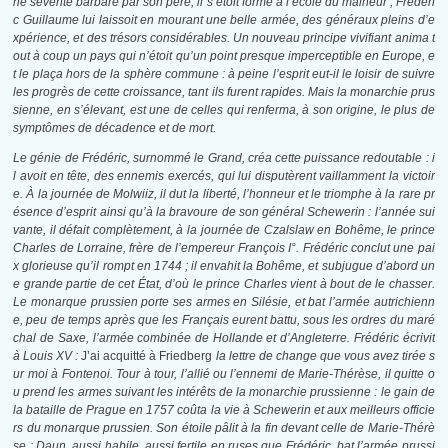
ne sévérité barbare par son
père,
il
s’étoit formé à l’école du malheur ; Frédéri
c Guillaume lui laissoit en mourant une belle armée, des généraux pleins d’e
xpérience, et des trésors considérables. Un nouveau principe vivifiant anima t
out à coup un pays qui n’étoit qu’un
point presque
imperceptible en Europe, e
t
le
plaça hors de la sphère commune : à peine l’esprit eut
-il
le loisir de suivre
les progrès de cette croissance, tant ils furent rapides. Mais la monarchie prus
sienne, en s’élevant, est une de celles qui renferma, à son origine, le plus de
symptômes de décadence et de mort.
Le génie de Frédéric, surnommé
le Grand,
créa
cette puissance redoutable : i
l avoit en tête,
des ennemis exercés, qui lui disputèrent vaillamment la victoir
e. À la journée de Molwiiz, il dut la liberté, l’honneur et le triomphe à la rare pr
ésence d’esprit ainsi qu’à la bravoure de son général Schewerin : l’année sui
vante, il défait complètement, à la journée de Czalslaw en Bohême, le prince
Charles de Lorraine, frère de l’empereur François I°. Frédéric conclut une pai
x glorieuse qu’il rompt en 1744 ; il envahit la Bohême, et subjugue d’abord un
e grande partie de cet État, d’où le prince Charles vient à bout de le chasser.
Le monarque prussien porte ses armes en Silésie, et bat l’armée autrichienn
e, peu de temps après que les Français eurent battu, sous les ordres du maré
chal de Saxe, l’armée combinée de Hollande et d’Angleterre. Frédéric écrivit
à Louis XV :
J’ai acquitté à Friedberg
la lettre de change que vous avez tirée s
ur moi à Fontenoi
. Tour à tour, l’allié ou l’ennemi de Marie-Thérèse, il quitte o
u prend les armes suivant les intérêts de la monarchie prussienne :
le
gain de
la bataille de Prague en 1757 coûta la vie à Schewerin et aux meilleurs officie
rs du monarque prussien. Son étoile pâlit à la fin devant celle de Marie-Thérè
se ; Daun, aussi habile, aussi fertile en ruses que Frédéric, bat l’armée prussi