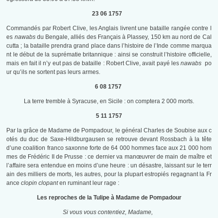
23 06 1757
Commandés par Robert Clive, les Anglais livrent une bataille rangée contre l
es
nawabs
du Bengale, alliés des Français à Plassey, 150 km au nord de Cal
cutta ; la bataille prendra grand place dans l’histoire de l’Inde comme marqua
nt le début de la suprématie britannique : ainsi se construit l’histoire officielle,
mais en fait il n’y eut pas de bataille : Robert Clive, avait payé les
nawabs
po
ur qu’ils ne sortent pas leurs armes.
6 08 1757
La terre tremble à Syracuse, en Sicile : on comptera 2 000 morts.
5 11 1757
Par la grâce de Madame de Pompadour, le général Charles de Soubise aux c
otés du duc de Saxe-Hildburgausen se retrouve devant Rossbach à la tête
d’une coalition franco saxonne forte de 64 000 hommes face aux 21 000 hom
mes de Frédéric II de Prusse : ce dernier va manœuvrer de main de maître et
l’affaire sera entendue en moins d’une heure : un désastre, laissant sur le terr
ain des milliers de morts, les autres, pour la plupart estropiés regagnant la Fr
ance
clopin clopant
en ruminant leur rage :
Les reproches de la Tulipe à Madame de Pompadour
Si vous vous contentiez, Madame,