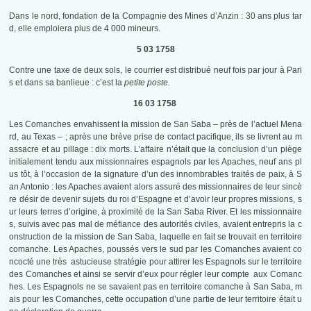
Dans le nord, fondation de la Compagnie des Mines d’Anzin : 30 ans plus tar
d, elle emploiera plus de 4 000 mineurs.
5 03 1758
Contre une taxe de deux sols, le courrier est distribué neuf fois par jour à Pari
s et dans sa banlieue : c’est la
petite poste.
16 03 1758
Les Comanches envahissent la mission de San Saba – près de l’actuel Mena
rd, au Texas – ; après une brève prise de contact pacifique, ils se livrent au m
assacre et au pillage : dix morts. L’affaire n’était que la conclusion d’un piège
initialement tendu aux missionnaires espagnols par les Apaches, neuf ans pl
us tôt, à l’occasion de la signature d’un des innombrables traités de paix, à S
an Antonio : les Apaches avaient alors assuré des missionnaires de leur sincè
re désir de devenir sujets du roi d’Espagne et d’avoir leur propres missions, s
ur leurs terres d’origine, à proximité de la San Saba River. Et les missionnaire
s, suivis avec pas mal de méfiance des autorités civiles, avaient entrepris la c
onstruction de la mission de San Saba, laquelle en fait se trouvait en territoire
comanche. Les Apaches, poussés vers le sud par les Comanches avaient co
ncocté une très astucieuse stratégie pour attirer les Espagnols sur le territoire
des Comanches et ainsi se servir d’eux pour régler leur compte aux Comanc
hes. Les Espagnols ne se savaient pas en territoire comanche à San Saba, m
ais pour les Comanches, cette occupation d’une partie de leur territoire était u