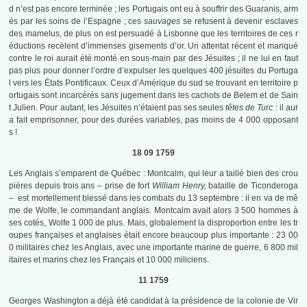
d n’est pas encore terminée ; les Portugais ont eu à souffrir des Guaranis, arm
és par les soins de l’Espagne ; ces
sauvages
se refusent à devenir esclaves
des mamelus, de plus on est persuadé à Lisbonne que les territoires de ces r
éductions recèlent d’immenses gisements d’or. Un attentat récent et manqué
contre le roi aurait été monté en sous-main par des Jésuites ; il ne lui en faut
pas plus pour donner l’ordre d’expulser les quelques 400 jésuites du Portuga
l vers les États Pontificaux. Ceux d’Amérique du sud se trouvant en territoire p
ortugais sont incarcérés sans jugement dans les cachots de Belem et de Sain
t Julien. Pour autant, les Jésuites n’étaient pas ses seules
têtes de Turc
: il aur
a fait emprisonner, pour des durées variables, pas moins de 4 000 opposant
s !
18 09 1759
Les Anglais s’emparent de Québec : Montcalm, qui leur a taillé bien des crou
pières depuis trois ans – prise de fort
William Henry,
bataille de Ticonderoga
– est mortellement blessé dans les combats du 13 septembre : il en va de mê
me de Wolfe, le commandant anglais. Montcalm avait alors 3 500 hommes à
ses cotés, Wolfe 1 000 de plus. Mais, globalement la disproportion entre les tr
oupes françaises et anglaises était encore beaucoup plus importante : 23 00
0 militaires chez les Anglais, avec une importante marine de guerre, 6 800 mil
itaires et marins chez les Français et 10 000 miliciens.
11 1759
Georges Washington a déjà été candidat à la présidence de la colonie de Vir