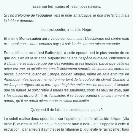
Essai sur les mœurs et l’esprit des nations.
Si l’on s’éloigne de l’équateur vers le pôle antarctique, le noir s’éclaircit, mais
la laideur demeure.
L’encyclopédie, à l’article Nègre
Et même
Montesquieu
qui y va de son
oui, mais
:
L’esclavage est contre natu
re… quoi que… dans certains pays, il soit fondé sur une raison naturelle
En matière de race, c’est
Buffon
qui, à cette époque, est le plus proche de ce
que nous en dit la science aujourd’hui :
Dans l’espèce humaine, l’influence d
u climat ne se marque que par des variétés assez légères, parce que cette es
pèce est une, et qu’elle est très distinctement séparée de toutes les autres es
pèces. L’homme, blanc en Europe, noir en Afrique, jaune en Asie et rouge en
Amérique, n’est que le même homme teint de la couleur du climat. Comme il
est fait pour régner sur la terre, que le globe entier est son domaine, il semble
que sa nature se soit prêtée à toutes les situations, sous les feux de midi, dan
s les glaces du nord ; il vit, il multiplie, il se trouve partout si anciennement ré
pandu, qu’il ne parait affecter aucun climat particulier.
Qu’en est-il de fait de la couleur de la peau ?
Le soleil réalise deux opérations sur l’épiderme : il détruit l’acide folique [vita
mine B] et c’est la mélanine – un pigment brun à noir – qui s’oppose à cette d
estruction ; par ailleurs il synthétise la vitamine D, qui évite le rachitisme : fragi