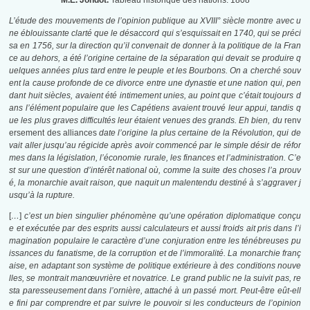
M.E. Jondot.
Tableau historique des nations. 1808
L’étude des mouvements de l’opinion publique au XVIII° siècle montre avec u
ne éblouissante clarté que le désaccord qui s’esquissait en 1740, qui se préci
sa en 1756, sur la direction qu’il convenait de donner à la politique de la Fran
ce au dehors, a été l’origine certaine de la séparation qui devait se produire q
uelques années plus tard entre le peuple et les Bourbons. On a cherché souv
ent la cause profonde de ce divorce entre une dynastie et une nation qui, pen
dant huit siècles, avaient été intimement unies, au point que c’était toujours d
ans l’élément populaire que les Capétiens avaient trouvé leur appui, tandis q
ue les plus graves difficultés leur étaient venues des grands. Eh bien, du
renv
ersement des alliances
date l’origine la plus certaine de la Révolution, qui de
vait aller jusqu’au régicide après avoir commencé par le simple désir de réfor
mes dans la législation, l’économie rurale, les finances et l’administration. C’e
st sur une question d’intérêt national où, comme la suite des choses l’a prouv
é, la monarchie avait raison, que naquit un malentendu destiné à s’aggraver j
usqu’à la rupture.
[
…
]
c’est un bien singulier phénomène qu’une opération diplomatique conçu
e et exécutée par des esprits aussi calculateurs et aussi froids ait pris dans l’i
magination populaire le caractère d’une conjuration entre les ténébreuses pu
issances du fanatisme, de la corruption et de l’immoralité. La monarchie franç
aise, en adaptant son système de politique extérieure à des conditions nouve
lles, se montrait manœuvrière et novatrice. Le grand public ne la suivit pas, re
sta paresseusement dans l’ornière, attaché à un passé mort. Peut-être eût-ell
e fini par comprendre et par suivre le pouvoir si les conducteurs de l’opinion