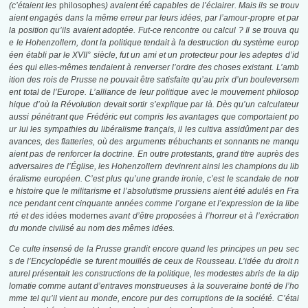
(c’étaient les
philosophes
) avaient été capables de l’éclairer. Mais ils se trouv
aient engagés dans la même erreur par leurs idées, par l’amour-propre et par
la position qu’ils avaient adoptée. Fut-ce rencontre ou calcul ? Il se trouva qu
e le Hohenzollern, dont la politique tendait à la destruction du système europ
éen établi par le XVII° siècle, fut un ami et un protecteur pour les adeptes d’id
ées qui elles-mêmes tendaient à renverser l’ordre des choses existant. L’amb
ition des rois de Prusse ne pouvait être satisfaite qu’au prix d’un bouleversem
ent total de l’Europe. L’alliance de leur politique avec le mouvement philosop
hique d’où la Révolution devait sortir s’explique par là. Dès qu’un calculateur
aussi pénétrant que Frédéric eut compris les avantages que comportaient po
ur lui les sympathies du libéralisme français, il les cultiva assidûment par des
avances, des flatteries, où des arguments trébuchants et sonnants ne manqu
aient pas de renforcer la doctrine. En outre protestants, grand titre auprès des
adversaires de l’Église, les Hohenzollern devinrent ainsi les champions du lib
éralisme européen. C’est plus qu’une grande ironie, c’est le scandale de notr
e histoire que le militarisme et l’absolutisme prussiens aient été adulés en Fra
nce pendant cent cinquante années comme l’organe et l’expression de la libe
rté et des
idées modernes
avant d’être proposées à l’horreur et à l’exécration
du monde civilisé au nom des mêmes idées.
Ce culte insensé de la Prusse grandit encore quand les principes un peu sec
s de l’Encyclopédie se furent mouillés de ceux de Rousseau. L’idée du droit n
aturel présentait les constructions de la politique, les modestes abris de la dip
lomatie comme autant d’entraves monstrueuses à la souveraine bonté de l’ho
mme tel qu’il vient au monde, encore pur des corruptions de la société. C’étai