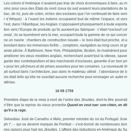
Les colons d’Amérique n’avaient pas trop de choix économiques à faire, au m
oins pour ceux des États du nord (ceux du sud avaient leurs plantations de ta
bac, de riz, puis de coton,
riches
des esclaves que l’on continuait de faire veni
r d’Afrique) : à l’ouest les indiens occupaient tout de même l’espace, et vers
l’est, dans l’Atlantique, les Anglais s’opposaient physiquement à toute exporta
tion vers l’Europe de produits qu’ils auraient pu fabriquer : c’était
l’exclusif col
onial ;
ils se tournèrent vers la mer, occupant toute la gamme de ce qui concer
ne un navire : chantiers de construction navale – le bois était tout proche, et a
bondant dans les immenses forêts -, comptoirs, navigation au long cours et gr
ande pêche. À Baltimore, New-York, Philadelphie, Boston, ils rivalisèrent pour
améliorer les vieux modèles anglais, recherchant avant tout la vitesse, sauve
garde des contrebandiers et des marchands d’esclaves, garantie d’un bon pri
x pour les pêcheurs et de prises assurées pour les corsaires. La nouveauté ét
ait surtout dans l’architecture, pas dans le matériau utilisé : l’abondance de b
ois était telle qu’elle ne suscitait aucune recherche pour envisager un autre m
atériau.
16 09 1759
Première étape de la mise à mort de l’ordre des Jésuites, dont le titre pourrait
n’être que la reprise du vieux proverbe
Q
uand on veut tuer son chien, on dit
qu’il a la rage.
Sebastiao José de Carvalho e Melo, premier ministre du roi du Portugal Jose
ph I°, – qui va devenir marquis de Pombal – s’est donné de nombreuses
bon
nes raisons
pour haïr les Jésuites
.
L’affaire des réductions en Amérique du Su