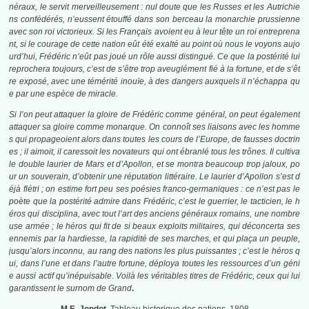
néraux, le servit merveilleusement : nul doute que les Russes et les Autrichie
ns confédérés, n’eussent étouffé dans son berceau la monarchie prussienne
avec son roi victorieux. Si les Français avoient eu à leur tête un roi entreprena
nt, si le courage de cette nation eût été exalté au point où nous le voyons aujo
urd’hui, Frédéric n’eût pas joué un rôle aussi distingué. Ce que la postérité lui
reprochera toujours, c’est de s’être trop aveuglément fié à la fortune, et de s’êt
re exposé, avec une témérité inouïe, à des dangers auxquels il n’échappa qu
e par une espèce de miracle.
Si l’on peut attaquer la gloire de Frédéric comme général, on peut également
attaquer sa gloire comme monarque. On connoît ses liaisons avec les homme
s qui propageoient alors dans toutes les cours de l’Europe, de fausses doctrin
es ; il aimoit, il caressoit les novateurs qui ont ébranlé tous les trônes. Il cultiva
le double laurier de Mars et d’Apollon, et se montra
beaucoup trop jaloux, po
ur un souverain, d’obtenir une réputation littéraire. Le laurier d’Apollon s’est d
éjà flétri ; on estime fort peu ses poésies franco-germaniques : ce n’est pas le
poète que la postérité admire dans Frédéric, c’est le guerrier, le tacticien, le h
éros qui disciplina, avec tout l’art des anciens généraux romains, une nombre
use armée ; le héros qui fit de si beaux exploits militaires, qui déconcerta ses
ennemis par la hardiesse, la rapidité de ses marches, et qui plaça un peuple,
jusqu’alors inconnu, au rang des nations les plus puissantes ; c’est le héros q
ui, dans l’une et dans l’autre fortune, déploya toutes les ressources d’un géni
e aussi actif qu’inépuisable. Voilà les véritables titres de Frédéric, ceux qui lui
garantissent le surnom de Grand
.