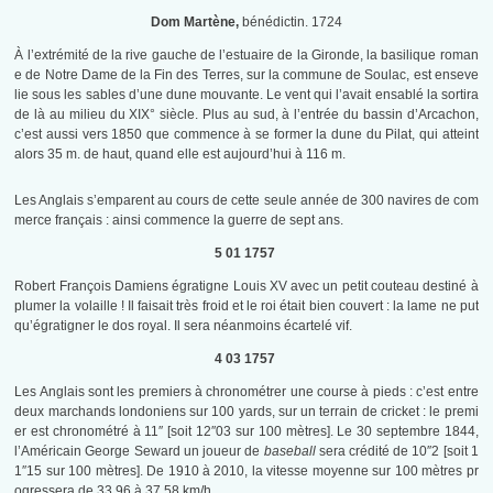
Dom Martène,
bénédictin. 1724
À l’extrémité de la rive gauche de l’estuaire de la Gironde, la basilique roman
e de Notre Dame de la Fin des Terres, sur la commune de Soulac, est enseve
lie sous les sables d’une dune mouvante. Le vent qui l’avait ensablé la sortira
de là au milieu du XIX° siècle. Plus au sud, à l’entrée du bassin d’Arcachon,
c’est aussi vers 1850 que commence à se former la dune du Pilat, qui atteint
alors 35 m. de haut, quand elle est aujourd’hui à 116 m.
Les Anglais s’emparent au cours de cette seule année de 300 navires de com
merce français : ainsi commence la guerre de sept ans.
5 01 1757
Robert François Damiens égratigne Louis XV avec un petit couteau destiné à
plumer la volaille ! Il faisait très froid et le roi était bien couvert : la lame ne put
qu’égratigner le dos royal. Il sera néanmoins écartelé vif.
4 03 1757
Les Anglais sont les premiers à chronométrer une course à pieds : c’est entre
deux marchands londoniens sur 100 yards, sur un terrain de cricket : le premi
er est chronométré à 11″ [soit 12″03 sur 100 mètres]. Le 30 septembre 1844,
l’Américain George Seward un joueur de
baseball
sera crédité de 10″2 [soit 1
1″15 sur 100 mètres]. De 1910 à 2010, la vitesse moyenne sur 100 mètres pr
ogressera de 33.96 à 37.58 km/h.