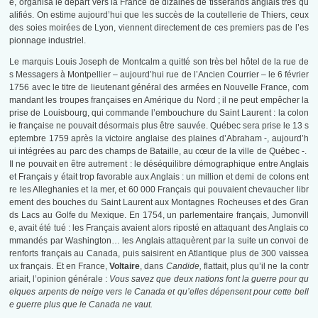
e, organisa le départ vers la France de dizaines de tisserands anglais très qu
alifiés. On estime aujourd’hui que les succès de la coutellerie de Thiers, ceux
des soies moirées de Lyon, viennent directement de ces premiers pas de l’es
pionnage industriel.
Le marquis Louis Joseph de Montcalm a quitté son très bel hôtel de la rue de
s Messagers à Montpellier – aujourd’hui rue de l’Ancien Courrier – le 6 février
1756 avec le titre de lieutenant général des armées en Nouvelle France, com
mandant les troupes françaises en Amérique du Nord ; il ne peut empêcher la
prise de Louisbourg, qui commande l’embouchure du Saint Laurent : la colon
ie française ne pouvait désormais plus être sauvée. Québec sera prise le 13 s
eptembre 1759 après la victoire anglaise des plaines d’Abraham -, aujourd’h
ui intégrées au parc des champs de Bataille, au cœur de la ville de Québec -.
Il ne pouvait en être autrement : le déséquilibre démographique entre Anglais
et Français y était trop favorable aux Anglais : un million et demi de colons ent
re les Alleghanies et la mer, et 60 000 Français qui pouvaient chevaucher libr
ement des bouches du Saint Laurent aux Montagnes Rocheuses et des Gran
ds Lacs au Golfe du Mexique. En 1754, un parlementaire français, Jumonvill
e, avait été tué : les Français avaient alors riposté en attaquant des Anglais co
mmandés par Washington… les Anglais attaquèrent par la suite un convoi de
renforts français au Canada, puis saisirent en Atlantique plus de 300 vaissea
ux français. Et en France,
Voltaire
, dans
Candide,
flattait, plus qu’il ne la contr
ariait, l’opinion générale :
Vous savez que deux nations font la guerre pour qu
elques arpents de neige vers le Canada et qu’elles dépensent pour cette bell
e guerre plus que le Canada ne vaut.