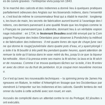
es de cuivre gravées : l’entreprise vivra jusqu’en 1843.
Si le marché des calicots et des indiennes a donné lieu à quelques pratiques
parfaitement odieuses des Anglais sur les tisserands indiens, dans l’ensembl
e, c’est tout de même le consommateur final qui a établi le marché : longtemp
s, les tours de main, les secrets de fabrication auront tourné à l’avantage des I
ndiens, ces derniers parvenant à une qualité finale que les Anglais comme le
s Français ne parvenaient pas à atteindre, donnant lieu à un véritable espion
nage industriel : en 1734, le
lieutenant Beaulieu
avait été envoyé par la Com
pagnie Française des Indes Orientales pour observer à Pondichéry la méthod
e de fabrication des indiennes :
Il mit quatre livres de raye de chaye [une raci
ne qui donne le rouge] pulvérisée dans quatre pots d’eau, et y ayant plongé l
a toile il la fit bouillir à très petit feu pendant quatre heures, ayant attention de
remuer la toile qu’il laissa dans le vase retiré du feu, jusqu’à ce que la liqueur
fut refroidie. Alors il la pressa entre ses mains la fit sécher, la lava et la fit séch
er de nouveau. Comme il se trouva quelques tâches sur la toile, il les fit enlev
er avec du citron ou du fruit de jambelon. Ici je coupai mon neuvième morcea
u.
Ce n’est qu’avec les nouveautés techniques – la
spinning jenny
de James Ha
rgreaves en filature, le métier d’Arkwright en tissage que les Occidentaux par
viendront à l’emporter sur les indiennes et les calicots. Gandhi tentera de red
onner du lustre à cette activité avec son rouet, en vain.
Accusés de complicité dans un attentat contre le roi du Portugal, 82 jésuites s
ont exécutés.