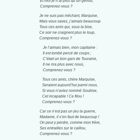
Et moi je n’ai plus qu’un genou,
Comprenez-vous ?
Je ne suis pas méchant, Marquise,
Mais vous savez, j’aimais beaucoup
Tous ces amis qui, sous la bise,
Ce soir ne craignent plus le loup,
Comprenez-vous ?
Je l’aimais bien, mon capitaine :
Il est tombé percé de coups ;
C’était un bon gars de Touraine,
Il ne rira plus avec nous,
Comprenez-vous ?
Tous ces amis, chère Marquise,
Seraient aujourd’hui parmi nous,
Si vous n’aviez nommé Soubise,
Cet incapable ! Ce filou !
Comprenez-vous ?
Car ce n’est pas un jeu la guerre,
Madame, il s’en faut de beaucoup !
On peut y perdre, comme mon frère,
Ses entrailles sur le caillou,
Comprenez-vous ?