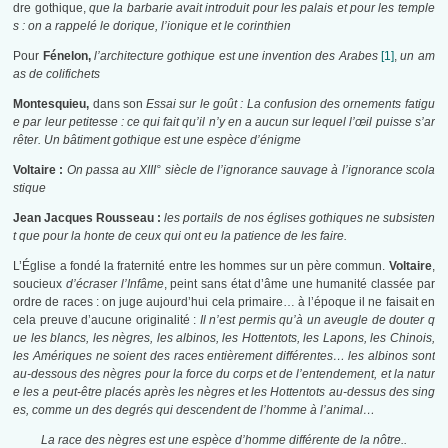
dre gothique,
que la barbarie avait introduit pour les palais et pour les temple
s : on a rappelé le dorique, l’ionique et le corinthien
Pour
Fénelon,
l’architecture gothique est une invention des Arabes
[1]
,
un am
as de colifichets
Montesquieu,
dans son
Essai sur le goût : La confusion des ornements fatigu
e par leur petitesse : ce qui fait qu’il n’y en a aucun sur lequel l’œil puisse s’ar
rêter. Un bâtiment gothique est une espèce d’énigme
Voltaire :
On passa au XIII° siècle de l’ignorance sauvage à l’ignorance scola
stique
Jean Jacques Rousseau :
les portails de nos églises gothiques ne subsisten
t que pour la honte de ceux qui ont eu la patience de les faire.
L’Église a fondé la fraternité entre les hommes sur un père commun.
Voltaire
,
soucieux
d’écraser l’Infâme
, peint sans état d’âme une humanité classée par
ordre de races : on juge aujourd’hui cela primaire… à l’époque il ne faisait en
cela preuve d’aucune originalité :
Il n’est permis qu’à un aveugle de douter q
ue les blancs, les nègres, les albinos, les Hottentots, les Lapons, les Chinois,
les Amériques ne soient des races entièrement différentes… les albinos sont
au-dessous des nègres pour la force du corps et de l’entendement, et la natur
e les a peut-être placés après les nègres et les Hottentots au-dessus des sing
es, comme un des degrés qui descendent de l’homme à l’animal…
La race des nègres est une espèce d’homme différente de la nôtre..