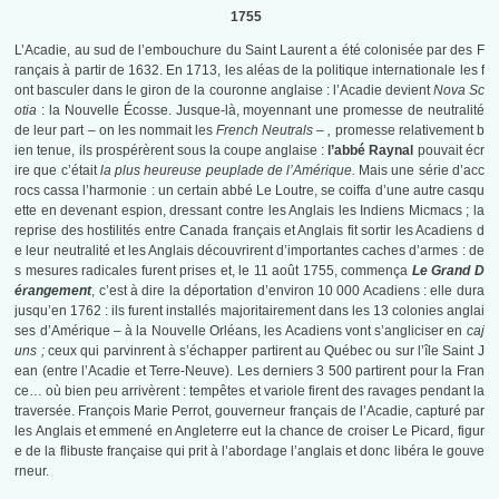
1755
L’Acadie, au sud de l’embouchure du Saint Laurent a été colonisée par des F
rançais à partir de 1632. En 1713, les aléas de la politique internationale les f
ont basculer dans le giron de la couronne anglaise : l’Acadie devient
Nova Sc
otia
: la Nouvelle Écosse. Jusque-là, moyennant une promesse de neutralité
de leur part – on les nommait les
French Neutrals – ,
promesse relativement b
ien tenue, ils prospérèrent sous la coupe anglaise :
l’abbé Raynal
pouvait écr
ire que c’était
la plus heureuse peuplade de l’Amérique.
Mais une série d’acc
rocs cassa l’harmonie : un certain abbé Le Loutre, se coiffa d’une autre casqu
ette en devenant espion, dressant contre les Anglais les Indiens Micmacs ; la
reprise des hostilités entre Canada français et Anglais fit sortir les Acadiens d
e leur neutralité et les Anglais découvrirent d’importantes caches d’armes : de
s mesures radicales furent prises et, le 11 août 1755, commença
Le Grand D
érangement
, c’est à dire la déportation d’environ 10 000 Acadiens : elle dura
jusqu’en 1762 : ils furent installés majoritairement dans les 13 colonies anglai
ses d’Amérique – à la Nouvelle Orléans, les Acadiens vont s’angliciser en
caj
uns ;
ceux qui parvinrent à s’échapper partirent au Québec ou sur l’île Saint J
ean (entre l’Acadie et Terre-Neuve). Les derniers 3 500 partirent pour la Fran
ce… où bien peu arrivèrent : tempêtes et variole firent des ravages pendant la
traversée. François Marie Perrot, gouverneur français de l’Acadie, capturé par
les Anglais et emmené en Angleterre eut la chance de croiser Le Picard, figur
e de la flibuste française qui prit à l’abordage l’anglais et donc libéra le gouve
rneur.