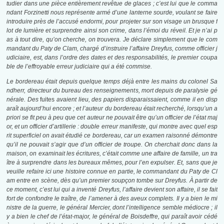
tudier dans une pièce entièrement revêtue de glaces ; c’est lui que le comma
ndant Forzinetti nous représente armé d’une lanterne sourde, voulant se faire
introduire près de l’accusé endormi, pour projeter sur son visage un brusque f
lot de lumière et surprendre ainsi son crime, dans l’émoi du réveil. Et je n’ai p
as à tout dire, qu’on cherche, on trouvera. Je déclare simplement que le com
mandant du Paty de Clam, chargé d’instruire l’affaire Dreyfus, comme officier j
udiciaire, est, dans l’ordre des dates et des responsabilités, le premier coupa
ble de l’effroyable erreur judiciaire qui a été commise.
Le bordereau était depuis quelque temps déjà entre les mains du colonel Sa
ndherr, directeur du bureau des renseignements, mort depuis de paralysie gé
nérale. Des
fuites
avaient lieu, des papiers disparaissaient, comme il en disp
araît aujourd’hui encore ; et l’auteur du bordereau était recherché, lorsqu’un a
priori se fit peu à peu que cet auteur ne pouvait être qu’un officier de l’état maj
or, et un officier d’artillerie : double erreur manifeste, qui montre avec quel esp
rit superficiel on avait étudié ce bordereau, car un examen raisonné démontre
qu’il ne pouvait s’agir que d’un officier de troupe. On cherchait donc dans la
maison, on examinait les écritures, c’était comme une affaire de famille, un tra
ître à surprendre dans les bureaux mêmes, pour l’en expulser. Et, sans que je
veuille refaire ici une histoire connue en partie, le commandant du Paty de Cl
am entre en scène, dès qu’un premier soupçon tombe sur Dreyfus. À partir de
ce moment, c’est lui qui a inventé Dreyfus, l’affaire devient son affaire, il se fait
fort de confondre le traître, de l’amener à des aveux complets. Il y a bien le mi
nistre de la guerre, le général Mercier, dont l’intelligence semble médiocre ; il
y a bien le chef de l’état-major, le général de Boisdeffre, qui paraît avoir cédé