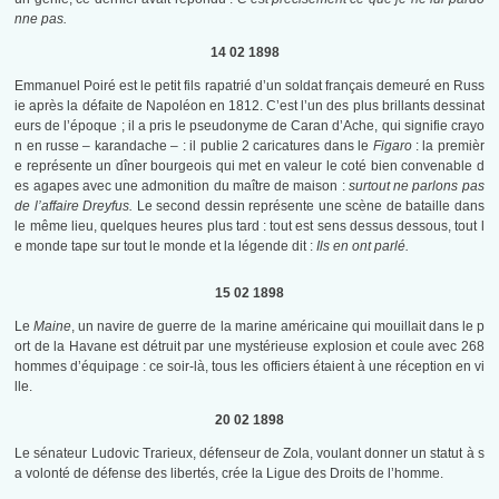
nne pas.
14 02 1898
Emmanuel Poiré est le petit fils rapatrié d’un soldat français demeuré en Russ
ie après la défaite de Napoléon en 1812. C’est l’un des plus brillants dessinat
eurs de l’époque ; il a pris le pseudonyme de Caran d’Ache, qui signifie crayo
n en russe – karandache – : il publie 2 caricatures dans le
Figaro
: la premièr
e représente un dîner bourgeois qui met en valeur le coté bien convenable d
es agapes avec une admonition du maître de maison :
surtout ne parlons pas
de l’affaire Dreyfus.
Le second dessin représente une scène de bataille dans
le même lieu, quelques heures plus tard : tout est sens dessus dessous, tout l
e monde tape sur tout le monde et la légende dit :
Ils en ont parlé.
15 02 1898
Le
Maine
, un navire de guerre de la marine américaine qui mouillait dans le p
ort de la Havane est détruit par une mystérieuse explosion et coule avec 268
hommes d’équipage : ce soir-là, tous les officiers étaient à une réception en vi
lle.
20 02 1898
Le sénateur Ludovic Trarieux, défenseur de Zola, voulant donner un statut à s
a volonté de défense des libertés, crée la Ligue des Droits de l’homme.