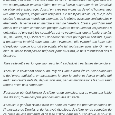
e restera pour votre présidence une souillure. Je me doute bien que vous n’a
vez aucun pouvoir en cette affaire, que vous êtes le prisonnier de la Constituti
on et de votre entourage. Vous n’en avez pas moins un devoir d’homme, auq
uel vous songerez, et que vous remplirez. Ce n’est pas, d’ailleurs, que je dés
espère le moins du monde du triomphe. Je le répète avec une certitude plus v
éhémente : la vérité est en marche et rien ne l’arrêtera. C’est aujourd’hui seul
ement que l’affaire commence, puisque aujourd’hui seulement les positions s
ont nettes : d’une part, les coupables qui ne veulent pas que la lumière se fas
se ; de l’autre, les justiciers qui donneront leur vie pour qu’elle soit faite. Quan
d on enferme la vérité sous terre, elle s’y amasse, elle y prend une force telle
d’explosion que, le jour où elle éclate, elle fait tout sauter avec elle. On verra
bien si l’on ne vient pas de préparer, pour plus tard, le plus retentissant des d
ésastres.
Mais cette lettre est longue, monsieur le Président, et il est temps de conclure.
J’accuse le lieutenant colonel du Paty de Clam d’avoir été l’ouvrier diaboliqu
e de l’erreur judiciaire, en inconscient, je veux le croire, et d’avoir ensuite déf
endu son œuvre néfaste, depuis trois ans, par les machinations les plus saug
renues et les plus coupables.
J’accuse le général Mercier de s’être rendu complice, tout au moins par faible
sse d’esprit, d’une des plus grandes iniquités du siècle.
J’accuse le général Billot d’avoir eu entre les mains les preuves certaines de
l’innocence de Dreyfus et de les avoir étouffées, de s’être rendu coupable de
ce crime de lèse humanité et de lèse justice, dans un but politique, et pour sa