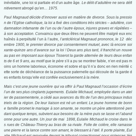
inévitable, une loi si partiale et d’un autre âge
.
Le délit d’adultère ne sera défi
nitivement abrogé qu’en… 1975.
Paul Magnaud décide d’innover aussi en matière de divorce. Sous la pressio
n de l’Eglise catholique, la loi a fixé des conditions très strictes – adultère, con
damnation infamante de l’un ou de l’autre époux, injures graves et répétées –
à son acceptation. Convaincu que
deux êtres ne peuvent être malgré eux enc
haînés à perpétuité l’un à l’autre
,
l’anticlérical Magnaud prononce, le 12 déc
embre 1900, le premier divorce par consentement mutuel, avec là encore soi
xante-quinze ans d’avance sur la loi ! Deux ans plus tard, il franchit un nouve
au pas en imposant aux époux Tisserot la garde alternée de leurs deux enfan
ts de 6 et 9 ans, au motif que le père
s’il a pu se montrer faible, n’en est pas m
oins un homme laborieux, économe et sobre et qu’il n’a donc en rien mérité c
ette sorte de déchéance de la puissance paternelle qui découle de la garde d
es enfants
lorsqu’elle est confiée exclusivement à la mère.
Mais c’est une jeune ouvrière qui va offrir à Paul Magnaud l’occasion d’écrire
l’un de ses plus cinglants jugements. Eulalie Michaud, employée dans un atel
ier de passementerie, a cédé aux avances du fils de l’un des principaux indus
triels de la région. De leur liaison est né un enfant. Le jeune homme de bonn
e famille promet le mariage à son amante, se montre un père attentionné pen
dant quelque temps, subvient aux besoins de la mère puis se lasse et l’aband
onne pour une autre. Un jour de mai 1898, Eulalie Michaud le croise dans le
s rues de Château-Thierry au bras de sa rivale. Folle de colère, elle ramasse
une pierre et la lance contre son amant, le blessant à l’œil. Il porte plainte, Eul
alie Michaud est renvoyée devant le tribunal correctionnel pour
violences lég