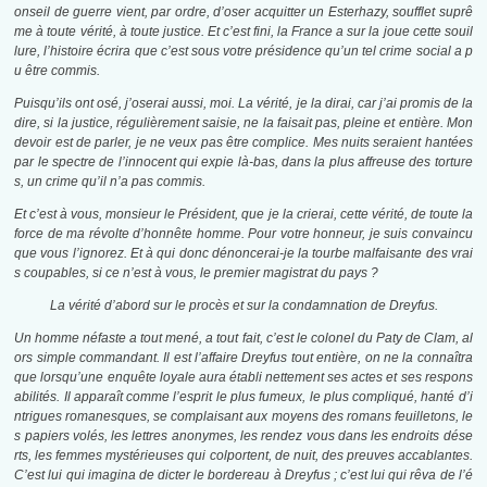
onseil de guerre vient, par ordre, d’oser acquitter un Esterhazy, soufflet suprê
me à toute vérité, à toute justice. Et c’est fini, la France a sur la joue cette souil
lure, l’histoire écrira que c’est sous votre présidence qu’un tel crime social a p
u être commis.
Puisqu’ils ont osé, j’oserai aussi, moi. La vérité, je la dirai, car j’ai promis de la
dire, si la justice, régulièrement saisie, ne la faisait pas, pleine et entière. Mon
devoir est de parler, je ne veux pas être complice. Mes nuits seraient hantées
par le spectre de l’innocent qui expie là-bas, dans la plus affreuse des torture
s, un crime qu’il n’a pas commis.
Et c’est à vous, monsieur le Président, que je la crierai, cette vérité, de toute la
force de ma révolte d’honnête homme. Pour votre honneur, je suis convaincu
que vous l’ignorez. Et à qui donc dénoncerai-je la tourbe malfaisante des vrai
s coupables, si ce n’est à vous, le premier magistrat du pays ?
La vérité d’abord sur le procès et sur la condamnation de Dreyfus.
Un homme néfaste a tout mené, a tout fait, c’est le colonel du Paty de Clam, al
ors simple commandant. Il est l’affaire Dreyfus tout entière, on ne la connaîtra
que lorsqu’une enquête loyale aura établi nettement ses actes et ses respons
abilités. Il apparaît comme l’esprit le plus fumeux, le plus compliqué, hanté d’i
ntrigues romanesques, se complaisant aux moyens des romans feuilletons, le
s papiers volés, les lettres anonymes, les rendez vous dans les endroits dése
rts, les femmes mystérieuses qui colportent, de nuit, des preuves accablantes.
C’est lui qui imagina de dicter le bordereau à Dreyfus ; c’est lui qui rêva de l’é