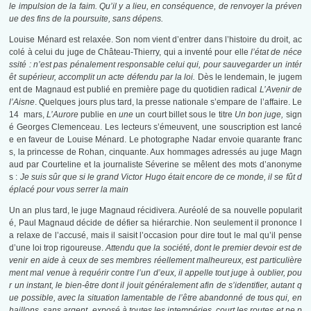
le impulsion de la faim. Qu’il y a lieu, en conséquence, de renvoyer la préven
ue des fins de la poursuite, sans dépens.
Louise Ménard est relaxée. Son nom vient d’entrer dans l’histoire du droit, ac
colé à celui du juge de Château-Thierry, qui a inventé pour elle
l’état de néce
ssité : n’est pas pénalement responsable celui qui, pour sauvegarder un intér
êt supérieur, accomplit un acte défendu par la loi.
Dès le lendemain, le jugem
ent de Magnaud est publié en première page du quotidien radical
L’Avenir de
l’Aisne
. Quelques jours plus tard, la presse nationale s’empare de l’affaire. Le
14 mars,
L’Aurore
publie en
une
un court billet sous le titre
Un bon juge,
sign
é Georges Clemenceau. Les lecteurs s’émeuvent, une souscription est lancé
e en faveur de Louise Ménard. Le photographe Nadar envoie quarante franc
s, la princesse de Rohan, cinquante. Aux hommages adressés au juge Magn
aud par Courteline et la journaliste Séverine se mêlent des mots d’anonyme
s :
Je suis sûr que si le grand Victor Hugo était encore de ce monde, il se fût d
éplacé pour vous serrer la main
Un an plus tard, le juge Magnaud récidivera. Auréolé de sa nouvelle popularit
é, Paul Magnaud décide de défier sa hiérarchie. Non seulement il prononce l
a relaxe de l’accusé, mais il saisit l’occasion pour dire tout le mal qu’il pense
d’une loi trop rigoureuse.
Attendu que la société, dont le premier devoir est de
venir en aide à ceux de ses membres réellement malheureux, est particulière
ment mal venue à requérir contre l’un d’eux,
il appelle tout juge à oublier, pou
r un instant, le bien-être dont il jouit généralement afin de s’identifier, autant q
ue possible, avec la situation lamentable de l’être abandonné de tous qui, en
haillons, sans argent, exposé à toutes les intempéries, court les routes et ne p