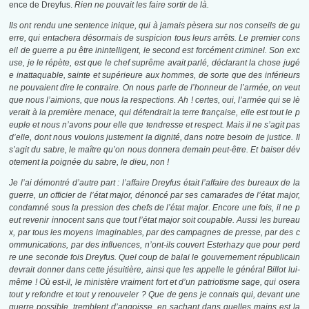
ence de Dreyfus.
Rien ne pouvait les faire sortir de là.
Ils ont rendu une sentence inique, qui à jamais pèsera sur nos conseils de gu
erre, qui entachera désormais de suspicion tous leurs arrêts. Le premier cons
eil de guerre a pu être inintelligent, le second est forcément criminel. Son exc
use, je le répète, est que le chef suprême avait parlé, déclarant la chose jugé
e inattaquable, sainte et supérieure aux hommes, de sorte que des inférieurs
ne pouvaient dire le contraire. On nous parle de l’honneur de l’armée, on veut
que nous l’aimions, que nous la respections. Ah ! certes, oui, l’armée qui se lè
verait à la première menace, qui défendrait la terre française, elle est tout le p
euple et nous n’avons pour elle que tendresse et respect. Mais il ne s’agit pas
d’elle, dont nous voulons justement la dignité, dans notre besoin de justice. Il
s’agit du sabre, le maître qu’on nous donnera demain peut-être. Et baiser dév
otement la poignée du sabre, le dieu, non !
Je l’ai démontré d’autre part : l’affaire Dreyfus était l’affaire des bureaux de la
guerre, un officier de l’état major, dénoncé par ses camarades de l’état major,
condamné sous la pression des chefs de l’état major. Encore une fois, il ne p
eut revenir innocent sans que tout l’état major soit coupable. Aussi les bureau
x, par tous les moyens imaginables, par des campagnes de presse, par des c
ommunications, par des influences, n’ont-ils couvert Esterhazy que pour perd
re une seconde fois Dreyfus. Quel coup de balai le gouvernement républicain
devrait donner dans cette jésuitière, ainsi que les appelle le général Billot lui-
même ! Où est-il, le ministère vraiment fort et d’un patriotisme sage, qui osera
tout y refondre et tout y renouveler ? Que de gens je connais qui, devant une
guerre possible, tremblent d’angoisse, en sachant dans quelles mains est la