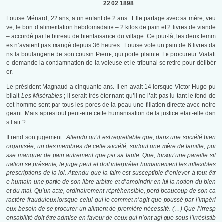
22 02 1898
Louise Ménard, 22 ans, a un enfant de 2 ans. Elle partage avec sa mère, veu
ve, le bon d’alimentation hebdomadaire – 2 kilos de pain et 2 livres de viande
– accordé par le bureau de bienfaisance du village. Ce jour-là, les deux femm
es n’avaient pas mangé depuis 36 heures : Louise vole un pain de 6 livres da
ns la boulangerie de son cousin Pierre, qui porte plainte. Le procureur Vialatt
e demande la condamnation de la voleuse et le tribunal se retire pour délibér
er.
Le président Magnaud a cinquante ans. Il en avait 14 lorsque Victor Hugo pu
bliait
Les Misérables
; il serait très étonnant qu’il ne l’ait pas lu tant le fond de
cet homme sent par tous les pores de la peau une filiation directe avec notre
géant. Mais après tout peut-être cette humanisation de la justice était-elle dan
s l’air ?
Il rend son jugement :
Attendu qu’il est regrettable que, dans une société bien
organisée, un des membres de cette société, surtout une mère de famille, pui
sse manquer de pain autrement que par sa faute. Que, lorsqu’une pareille sit
uation se présente, le juge peut et doit interpréter humainement les inflexibles
prescriptions de la loi. Attendu que la faim est susceptible d’enlever à tout êtr
e humain une partie de son libre arbitre et d’amoindrir en lui la notion du bien
et du mal. Qu’un acte, ordinairement répréhensible, perd beaucoup de son ca
ractère frauduleux lorsque celui qui le commet n’agit que poussé par l’impéri
eux besoin de se procurer un aliment de première nécessité.
(…) Que l’irresp
onsabilité doit être admise en faveur de ceux qui n’ont agi que sous l’irrésistib