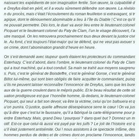
naissant les expédients de son imagination fertile. Son œuvre, la culpabilité d
e Dreyfus était en péril, et il a voulu sûrement défendre son œuvre. La révisio
n du procès, mais c’était l’écroulement du roman feuilleton si extravagant, si tr
agique, dont le dénouement abominable a lieu à l’île du Diable ! C’est ce qu’il
ne pouvait permettre. Dès lors, le duel va avoir lieu entre le lieutenant colonel
Picquart et le lieutenant colonel du Paty de Clam, l’un le visage découvert, l’a
utre masqué. On les retrouvera prochainement tous deux devant la justice civi
le. Au fond, c’est toujours l’état-major qui se défend, qui ne veut pas avouer s
on crime, dont l’abomination grandit d’heure en heure.
On s’est demandé avec stupeur quels étaient les protecteurs du commandant
Esterhazy. C’est d’abord, dans l’ombre, le lieutenant colonel du Paty de Clam
qui a tout machiné, qui a tout conduit. Sa main se trahit aux moyens saugrenu
s. Puis, c’est le général de Boisdeffre, c’est le général Gonse, c’est le général
Billot lui-même, qui sont bien obligés de faire acquitter le commandant, puisq
u’ils ne peuvent laisser reconnaître l’innocence de Dreyfus, sans que les bure
aux de la guerre croulent dans le mépris public. Et le beau résultat de cette sit
uation prodigieuse est que l’honnête homme, là-dedans, le lieutenant-colonel
Picquart, qui seul a fait son devoir, va être la victime, celui qu’on bafouera et q
u’on punira. O justice, quelle affreuse désespérance serre le cœur ! On va jus
qu’à dire que c’est lui le faussaire, qu’il a fabriqué la carte-télégramme pour p
erdre Esterhazy. Mais, grand Dieu ! pourquoi ? dans quel but ? Donnez un m
otif. Est-ce que celui-là aussi est payé par les juifs ? Le joli de l’histoire est q
u’il était justement antisémite. Oui ! nous assistons à ce spectacle infâme, des
hommes perdus de dettes et de crimes dont on proclame l’innocence, tandis