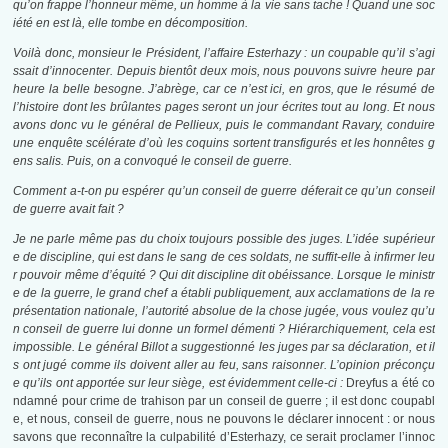
qu’on frappe l’honneur même, un homme à la vie sans tache ! Quand une soc
iété en est là, elle tombe en décomposition.
Voilà donc, monsieur le Président, l’affaire Esterhazy : un coupable qu’il s’agi
ssait d’innocenter. Depuis bientôt deux mois, nous pouvons suivre heure par
heure la belle besogne. J’abrège, car ce n’est ici, en gros, que le résumé de
l’histoire dont les brûlantes pages seront un jour écrites tout au long. Et nous
avons donc vu le général de Pellieux, puis le commandant Ravary, conduire
une enquête scélérate d’où les coquins sortent transfigurés et les honnêtes g
ens salis. Puis, on a convoqué le conseil de guerre.
Comment a-t-on pu espérer qu’un conseil de guerre déferait ce qu’un conseil
de guerre avait fait ?
Je ne parle même pas du choix toujours possible des juges. L’idée supérieur
e de discipline, qui est dans le sang de ces soldats, ne suffit-elle à infirmer leu
r pouvoir même d’équité ? Qui dit discipline dit obéissance. Lorsque le ministr
e de la guerre, le grand chef a établi publiquement, aux acclamations de la re
présentation nationale, l’autorité absolue de la chose jugée, vous voulez qu’u
n conseil de guerre lui donne un formel démenti ? Hiérarchiquement, cela est
impossible. Le général Billot a suggestionné les juges par sa déclaration, et il
s ont jugé comme ils doivent aller au feu, sans raisonner. L’opinion préconçu
e qu’ils ont apportée sur leur siège, est évidemment celle-ci :
Dreyfus a été co
ndamné pour crime de trahison par un conseil de guerre ; il est donc coupabl
e, et nous, conseil de guerre, nous ne pouvons le déclarer innocent : or nous
savons que reconnaître la culpabilité d’Esterhazy, ce serait proclamer l’innoc