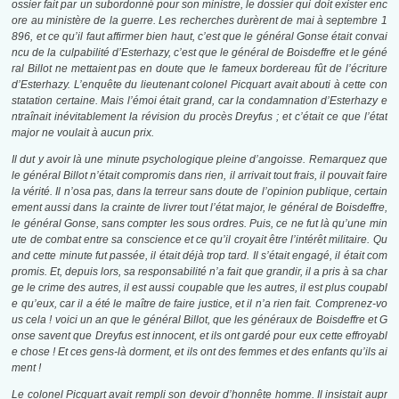
ossier fait par un subordonné pour son ministre, le dossier qui doit exister enc
ore au ministère de la guerre. Les recherches durèrent de mai à septembre 1
896, et ce qu’il faut affirmer bien haut, c’est que le général Gonse était convai
ncu de la culpabilité d’Esterhazy, c’est que le général de Boisdeffre et le géné
ral Billot ne mettaient pas en doute que le fameux bordereau fût de l’écriture
d’Esterhazy. L’enquête du lieutenant colonel Picquart avait abouti à cette con
statation certaine. Mais l’émoi était grand, car la condamnation d’Esterhazy e
ntraînait inévitablement la révision du procès Dreyfus ; et c’était ce que l’état
major ne voulait à aucun prix.
Il dut y avoir là une minute psychologique pleine d’angoisse. Remarquez que
le général Billot n’était compromis dans rien, il arrivait tout frais, il pouvait faire
la vérité. Il n’osa pas, dans la terreur sans doute de l’opinion publique, certain
ement aussi dans la crainte de livrer tout l’état major, le général de Boisdeffre,
le général Gonse, sans compter les sous ordres. Puis, ce ne fut là qu’une min
ute de combat entre sa conscience et ce qu’il croyait être l’intérêt militaire. Qu
and cette minute fut passée, il était déjà trop tard. Il s’était engagé, il était com
promis. Et, depuis lors, sa responsabilité n’a fait que grandir, il a pris à sa char
ge le crime des autres, il est aussi coupable que les autres, il est plus coupabl
e qu’eux, car il a été le maître de faire justice, et il n’a rien fait. Comprenez-vo
us cela ! voici un an que le général Billot, que les généraux de Boisdeffre et G
onse savent que Dreyfus est innocent, et ils ont gardé pour eux cette effroyabl
e chose ! Et ces gens-là dorment, et ils ont des femmes et des enfants qu’ils ai
ment !
Le colonel Picquart avait rempli son devoir d’honnête homme. Il insistait aupr