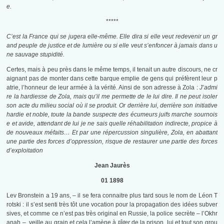
e.
*****
C’est la France qui se jugera elle-même. Elle dira si elle veut redevenir un gr
and peuple de justice et de lumière ou si elle veut s’enfoncer à jamais dans u
ne sauvage stupidité.
Certes, mais à peu près dans le même temps, il tenait un autre discours, ne cr
aignant pas de monter dans cette barque emplie de gens qui préfèrent leur p
atrie, l’honneur de leur armée à la vérité. Ainsi de son adresse à Zola :
J’admi
re la hardiesse de Zola, mais qu’il me permette de le lui dire. Il ne peut isoler
son acte du milieu social où il se produit. Or derrière lui, derrière son initiative
hardie et noble, toute la bande suspecte des écumeurs juifs marche sournois
e et avide, attendant de lui je ne sais quelle réhabilitation indirecte, propice à
de nouveaux méfaits… Et par une répercussion singulière, Zola, en abattant
une partie des forces d’oppression, risque de restaurer une partie des forces
d’exploitation
Jean Jaurès
01 1898
Lev Bronstein a 19 ans, – il se fera connaitre plus tard sous le nom de Léon T
rotski : il s’est senti très tôt une vocation pour la propagation des idées subver
sives, et comme ce n’est pas très original en Russie, la police secrète – l’Okhr
anah – veille au grain et cela l’amène à
tâter
de la prison, lui et tout son grou