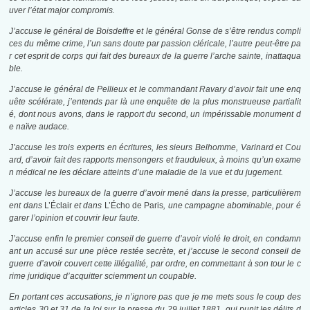
uver l’état major compromis.
J’accuse le général de Boisdeffre et le général Gonse de s’être rendus compli
ces du même crime, l’un sans doute par passion cléricale, l’autre peut-être pa
r cet esprit de corps qui fait des bureaux de la guerre l’arche sainte, inattaqua
ble.
J’accuse le général de Pellieux et le commandant Ravary d’avoir fait une enq
uête scélérate, j’entends par là une enquête de la plus monstrueuse partialit
é, dont nous avons, dans le rapport du second, un impérissable monument d
e naïve audace.
J’accuse les trois experts en écritures, les sieurs Belhomme, Varinard et Cou
ard, d’avoir fait des rapports mensongers et frauduleux, à moins qu’un exame
n médical ne les déclare atteints d’une maladie de la vue et du jugement.
J’accuse les bureaux de la guerre d’avoir mené dans la presse, particulièrem
ent dans
L’Éclair
et dans
L’Écho de Paris
, une campagne abominable, pour é
garer l’opinion et couvrir leur faute.
J’accuse enfin le premier conseil de guerre d’avoir violé le droit, en condamn
ant un accusé sur une pièce restée secrète, et j’accuse le second conseil de
guerre d’avoir couvert cette illégalité, par ordre, en commettant à son tour le c
rime juridique d’acquitter sciemment un coupable.
En portant ces accusations, je n’ignore pas que je me mets sous le coup des
articles 30 et 31 de la loi sur la presse du 29 juillet 1881, qui punit les délits d