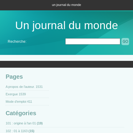
un journal du monde
Un journal du monde
Recherche:
Pages
A propos de l’auteur. 1531
Exergue 1539
Mode d’emploi 411
Catégories
101 : origine à l'an 01
(19)
102 : 01 à 1163
(15)