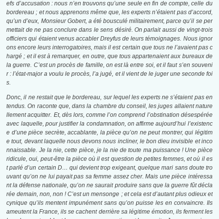
efs d’accusation : nous n’en trouvons qu’une seule en fin de compte, celle du
bordereau ; et nous apprenons même que, les experts n’étaient pas d’accord,
qu’un d’eux, Monsieur Gobert, a été bousculé militairement, parce qu’il se per
mettait de ne pas conclure dans le sens désiré. On parlait aussi de vingt-trois
officiers qui étaient venus accabler Dreyfus de leurs témoignages. Nous ignor
ons encore leurs interrogatoires, mais il est certain que tous ne l’avaient pas c
hargé ; et il est à remarquer, en outre, que tous appartenaient aux bureaux de
la guerre. C’est un procès de famille, on est là entre soi, et il faut s’en souveni
r : l’état-major a voulu le procès, l’a jugé, et il vient de le juger une seconde foi
s.
Donc, il ne restait que le bordereau, sur lequel les experts ne s’étaient pas en
tendus. On raconte que, dans la chambre du conseil, les juges allaient nature
llement acquitter. Et, dès lors, comme l’on comprend l’obstination désespérée
avec laquelle, pour justifier la condamnation, on affirme aujourd’hui l’existenc
e d’une pièce secrète, accablante, la pièce qu’on ne peut montrer, qui légitim
e tout, devant laquelle nous devons nous incliner, le bon dieu invisible et inco
nnaissable. Je la nie, cette pièce, je la nie de toute ma puissance ! Une pièce
ridicule, oui, peut-être la pièce où il est question de petites femmes, et où il es
t parlé d’un certain D… qui devient trop exigeant, quelque mari sans doute tro
uvant qu’on ne lui payait pas sa femme assez cher. Mais une pièce intéressa
nt la défense nationale, qu’on ne saurait produire sans que la guerre fût décla
rée demain, non, non ! C’est un mensonge ; et cela est d’autant plus odieux et
cynique qu’ils mentent impunément sans qu’on puisse les en convaincre. Ils
ameutent la France, ils se cachent derrière sa légitime émotion, ils ferment les