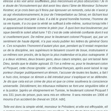
étresse à les voir ainsi souffletées, plus méconnues et plus obscurcies ! Je m
e doute de l’écroulement qui doit avoir lieu dans l’âme de Monsieur Scheurer
Kestner, et je crois bien qu’il finira par éprouver un remords, celui de n’avoir p
as agi révolutionnairement, le jour de l’interpellation au Sénat, en lâchant tout
le paquet, pour tout jeter à bas. Il a été le grand honnête homme, l’homme de
sa vie loyale, il a cru que la vérité se suffisait à elle-même, surtout lorsqu’elle l
ui apparaissait éclatante comme le plein jour. À quoi bon tout bouleverser, pui
sque bientôt le soleil allait luire ? Et c’est de cette sérénité confiante dont il est
si cruellement puni. De même pour le lieutenant colonel Picquart, qui, par un
sentiment de haute dignité, n’a pas voulu publier les lettres du général Gons
e. Ces scrupules l’honorent d’autant plus que, pendant qu’il restait respectue
ux de la discipline, ses supérieurs le faisaient couvrir de boue, instruisaient e
ux-mêmes son procès, de la façon la plus inattendue et la plus outrageante. Il
y a deux victimes, deux braves gens, deux cœurs simples, qui ont laissé faire
Dieu, tandis que le diable agissait. Et l’on a même vu, pour le lieutenant colon
el Picquart, cette chose ignoble : un tribunal français, après avoir laissé le rap
porteur charger publiquement un témoin, l’accuser de toutes les fautes, a fait l
e huis clos, lorsque ce témoin a été introduit pour s’expliquer et se défendre.
Je dis que cela est un crime de plus et que ce crime soulèvera la conscience
universelle. Décidément, les tribunaux militaires se font une singulière idée d
e la justice.
[après un
éloignement
en Tunisie, le lieutenant colonel Picquart f
era 331 jours de prison, puis sera mis
en réforme
. Il sera ministre en 1906 et
mourra d’un accident de cheval en 1914. ndlr].
Telle est donc la simple vérité, monsieur le Président, et elle est effroyable, ell