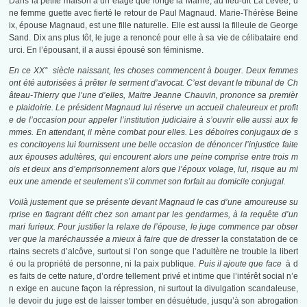
Dans la petite maison à un étage que longe la Marne, au lieu-dit La Levée, u
ne femme guette avec fierté le retour de Paul Magnaud. Marie-Thérèse Beine
ix, épouse Magnaud, est une fille naturelle. Elle est aussi la filleule de George
Sand. Dix ans plus tôt, le juge a renoncé pour elle à sa vie de célibataire end
urci. En l’épousant, il a aussi épousé son féminisme.
En ce XX° siècle naissant, les choses commencent à bouger. Deux femmes
ont été autorisées à prêter le serment d’avocat. C’est devant le tribunal de Ch
âteau-Thierry que l’une d’elles, Maitre Jeanne Chauvin, prononce sa premièr
e plaidoirie. Le président Magnaud lui réserve un accueil chaleureux et profit
e de l’occasion pour appeler l’institution judiciaire à s’ouvrir elle aussi aux fe
mmes. En attendant, il mène combat pour elles. Les déboires conjugaux de s
es concitoyens lui fournissent une belle occasion de dénoncer l’injustice faite
aux épouses adultères, qui encourent alors une peine comprise entre trois m
ois et deux ans d’emprisonnement alors que l’époux volage, lui, risque au mi
eux une amende et seulement s’il commet son forfait au domicile conjugal.
Voilà justement que se présente devant Magnaud le cas d’une amoureuse su
rprise en flagrant délit chez son amant par les gendarmes, à la requête d’un
mari furieux. Pour justifier la relaxe de l’épouse, le juge commence par obser
ver que la maréchaussée a mieux à faire que de dresser
la constatation de ce
rtains secrets d’alcôve, surtout si l’on songe que l’adultère ne trouble la libert
é ou la propriété de personne, ni la paix publique
.
Puis il ajoute que face
à d
es faits de cette nature, d’ordre tellement privé et intime que l’intérêt social n’e
n exige en aucune façon la répression, ni surtout la divulgation scandaleuse,
le devoir du juge est de laisser tomber en désuétude, jusqu’à son abrogation