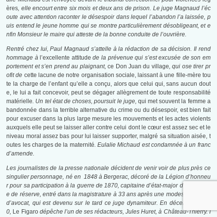
ères
,
elle encourt entre six mois et deux ans de prison. Le juge Magnaud l’éc
oute avec attention raconter le désespoir dans lequel l’abandon l’a laissée, p
uis entend le jeune homme qui se montre particulièrement désobligeant, et e
nfin Monsieur le maire qui atteste de la bonne conduite de l’ouvrière.
Rentré chez lui, Paul Magnaud s’attelle à la rédaction de sa décision. Il rend
hommage à
l’excellente attitude
de la prévenue qui s’est excusée de son em
portement et s’en prend au plaignant,
ce Don Juan du village
, qui ose tirer pr
ofit de
cette lacune de notre organisation sociale, laissant à une fille-mère tou
te la charge de l’enfant qu’elle a conçu, alors que celui qui, sans aucun dout
e, le lui a fait concevoir, peut se dégager allègrement de toute responsabilité
matérielle
.
Un tel état de choses, poursuit le juge,
qui met souvent la femme a
bandonnée dans la terrible alternative du crime ou du désespoir, est bien fait
pour excuser dans la plus large mesure les mouvements et les actes violents
auxquels elle peut se laisser aller contre celui dont le cœur est assez sec et le
niveau moral assez bas pour lui laisser supporter, malgré sa situation aisée, t
outes les charges de la maternité
.
Eulalie Michaud est condamnée à un franc
d’amende.
Les journalistes de la presse nationale décident de venir voir de plus près ce
singulier personnage, né en 1848 à Bergerac, décoré de la Légion d’honneu
r pour sa participation à la guerre de 1870, capitaine d’état-major dans l’armé
e de réserve, entré dans la magistrature à 33 ans après une modeste carrière
d’avocat, qui est devenu sur le tard ce juge dynamiteur. En décembre 190
0,
Le Figaro
dépêche l’un de ses rédacteurs, Jules Huret, à Château-Thierry. I