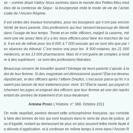
sir –
comme disait Valéry. Nous sommes dans le monde des
Petites filles mod
èles
de la comtesse de Ségur : la bourgeoisie imite le mode de vie de l’aristo
cratie de l’Ancien Régime.
Il est certes des travaux honorables, pour les bourgeois qui n’ont pas encore
hérité de leurs parents. Des professions qui leur laissent beaucoup de liberté
dans l’usage de leur temps. Trente et un mille officiers, malgré la caserne, mè
nent une vie assez libre (il y a les sous-officiers pour faire les marches de nui
t). Il en est de même pour les 6 000 à 7 000 avocats qui ne sont liés que par l
es séances du tribunal. C’est moins vrai pour les 8 500 notaires, les 21 000
médecins, et les 13 000 pharmaciens. Mais ils n’ont guère de comptes à rend
re à des supérieurs : ce sont des professions
libérales.
Beaucoup cessent de travailler quand l’héritage de leurs parents s’ajoute à la
dot de leur femme. Si des magistrats ont démissionné quand l’État est devenu
républicain, et des officiers après l’affaire Dreyfus, c’est aussi parce qu’ils n’a
vaient pas besoin de leur traitement pour vivre. Et l’État le savait, qui payait ch
ichement les juges et exigeait des officiers que leur femme ait une dot représ
entant dix années de traitement d’un sous-lieutenant.
Antoine Prost.
L’Histoire n° 368. Octobre 2011
On reste stupéfait, pantois devant cette schizophrénie française, qui consiste
à faire des tonnes de lois qui vont toujours dans le sens de plus de justice, pl
us d’égalité, restant au demeurant de plus en plus souvent lettre morte faute d
e décrets d’application et à continuer en même temps à vivre dans l’Ancien R