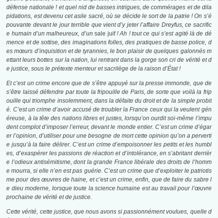
défense nationale ! et quel nid de basses intrigues, de commérages et de dila
pidations, est devenu cet asile sacré, où se décide le sort de la patrie ! On s’é
pouvante devant le jour terrible que vient d’y jeter l’affaire Dreyfus, ce sacrific
e humain d’un malheureux, d’un
sale juif
! Ah ! tout ce qui s’est agité là de dé
mence et de sottise, des imaginations folles, des pratiques de basse police, d
es mœurs d’inquisition et de tyrannies, le bon plaisir de quelques galonnés m
ettant leurs bottes sur la nation, lui rentrant dans la gorge son cri de vérité et d
e justice, sous le prétexte menteur et sacrilège de la raison d’État !
Et c’est un crime encore que de s’être appuyé sur la presse immonde, que de
s’être laissé défendre par toute la fripouille de Paris, de sorte que voilà la frip
ouille qui triomphe insolemment, dans la défaite du droit et de la simple probit
é. C’est un crime d’avoir accusé de troubler la France ceux qui la veulent gén
éreuse, à la tête des nations libres et justes, lorsqu’on ourdit soi-même l’impu
dent complot d’imposer l’erreur, devant le monde entier. C’est un crime d’égar
er l’opinion, d’utiliser pour une besogne de mort cette opinion qu’on a perverti
e jusqu’à la faire délirer. C’est un crime d’empoisonner les petits et les humbl
es, d’exaspérer les passions de réaction et d’intolérance, en s’abritant derrièr
e l’odieux antisémitisme, dont la grande France libérale des droits de l’homm
e mourra, si elle n’en est pas guérie. C’est un crime que d’exploiter le patriotis
me pour des œuvres de haine, et c’est un crime, enfin, que de faire du sabre l
e dieu moderne, lorsque toute la science humaine est au travail pour l’œuvre
prochaine de vérité et de justice.
Cette vérité, cette justice, que nous avons si passionnément voulues, quelle d