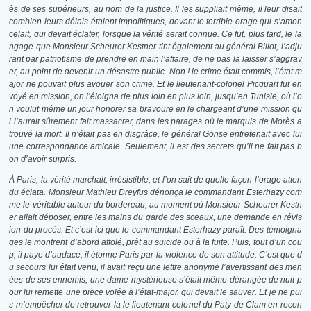
ès de ses supérieurs, au nom de la justice. Il les suppliait même, il leur disait
combien leurs délais étaient impolitiques, devant le terrible orage qui s’amon
celait, qui devait éclater, lorsque la vérité serait connue. Ce fut, plus tard, le la
ngage que Monsieur Scheurer Kestner tint également au général Billot, l’adju
rant par patriotisme de prendre en main l’affaire, de ne pas la laisser s’aggrav
er, au point de devenir un désastre public. Non ! le crime était commis, l’état m
ajor ne pouvait plus avouer son crime. Et le lieutenant-colonel Picquart fut en
voyé en mission, on l’éloigna de plus loin en plus loin, jusqu’en Tunisie, où l’o
n voulut même un jour honorer sa bravoure en le chargeant d’une mission qu
i l’aurait sûrement fait massacrer, dans les parages où le marquis de Morès a
trouvé la mort. Il n’était pas en disgrâce, le général Gonse entretenait avec lui
une correspondance amicale. Seulement, il est des secrets qu’il ne fait pas b
on d’avoir surpris.
À Paris, la vérité marchait, irrésistible, et l’on sait de quelle façon l’orage atten
du éclata. Monsieur Mathieu Dreyfus dénonça le commandant Esterhazy com
me le véritable auteur du bordereau, au moment où Monsieur Scheurer Kestn
er allait déposer, entre les mains du garde des sceaux, une demande en révis
ion du procès. Et c’est ici que le commandant Esterhazy paraît. Des témoigna
ges le montrent d’abord affolé, prêt au suicide ou à la fuite. Puis, tout d’un cou
p, il paye d’audace, il étonne Paris par la violence de son attitude. C’est que d
u secours lui était venu, il avait reçu une lettre anonyme l’avertissant des men
ées de ses ennemis, une dame mystérieuse s’était même dérangée de nuit p
our lui remette une pièce volée à l’état-major, qui devait le sauver. Et je ne pui
s m’empêcher de retrouver là le lieutenant-colonel du Paty de Clam en recon