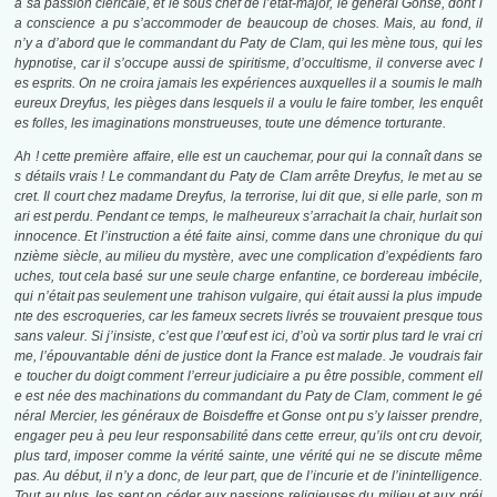
à sa passion cléricale, et le sous chef de l’état-major, le général Gonse, dont l
a conscience a pu s’accommoder de beaucoup de choses. Mais, au fond, il
n’y a d’abord que le commandant du Paty de Clam, qui les mène tous, qui les
hypnotise, car il s’occupe aussi de spiritisme, d’occultisme, il converse avec l
es esprits. On ne croira jamais les expériences auxquelles il a soumis le malh
eureux Dreyfus, les pièges dans lesquels il a voulu le faire tomber, les enquêt
es folles, les imaginations monstrueuses, toute une démence torturante.
Ah ! cette première affaire, elle est un cauchemar, pour qui la connaît dans se
s détails vrais ! Le commandant du Paty de Clam arrête Dreyfus, le met au se
cret. Il court chez madame Dreyfus, la terrorise, lui dit que, si elle parle, son m
ari est perdu. Pendant ce temps, le malheureux s’arrachait la chair, hurlait son
innocence. Et l’instruction a été faite ainsi, comme dans une chronique du qui
nzième siècle, au milieu du mystère, avec une complication d’expédients faro
uches, tout cela basé sur une seule charge enfantine, ce bordereau imbécile,
qui n’était pas seulement une trahison vulgaire, qui était aussi la plus impude
nte des escroqueries, car les fameux secrets livrés se trouvaient presque tous
sans valeur. Si j’insiste, c’est que l’œuf est ici, d’où va sortir plus tard le vrai cri
me, l’épouvantable déni de justice dont la France est malade. Je voudrais fair
e toucher du doigt comment l’erreur judiciaire a pu être possible, comment ell
e est née des machinations du commandant du Paty de Clam, comment le gé
néral Mercier, les généraux de Boisdeffre et Gonse ont pu s’y laisser prendre,
engager peu à peu leur responsabilité dans cette erreur, qu’ils ont cru devoir,
plus tard, imposer comme la vérité sainte, une vérité qui ne se discute même
pas. Au début, il n’y a donc, de leur part, que de l’incurie et de l’inintelligence.
Tout au plus, les sent on céder aux passions religieuses du milieu et aux préj