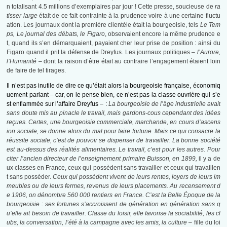
n totalisant 4.5 millions d’exemplaires par jour ! Cette presse, soucieuse de
ra
tisser large
était de ce fait contrainte à la prudence voire à une certaine fluctu
ation. Les journaux dont la première clientèle était la bourgeoisie, tels
Le Tem
ps, Le journal des débats, le Figaro
, observaient encore la même prudence e
t, quand ils s’en démarquaient, payaient cher leur prise de position : ainsi du
Figaro quand il prit la défense de Dreyfus. Les journaux politiques –
l’Aurore,
l’Humanité
– dont la raison d’être était au contraire l’engagement étaient loin
de faire de tel tirages.
Il n’est pas inutile de dire ce qu’était alors la bourgeoisie française, économiq
uement parlant – car, on le pense bien, ce n’est pas la classe ouvrière qui s’e
st enflammée sur l’affaire Dreyfus – :
La bourgeoisie de l’âge industrielle avait
sans doute mis au pinacle le travail, mais gardons-cous cependant des idées
reçues. Certes, une bourgeoisie commerciale, marchande, en cours d’ascens
ion sociale, se donne alors du mal pour faire fortune. Mais ce qui consacre la
réussite sociale, c’est de pouvoir se dispenser de travailler. La bonne société
est au-dessus des réalités alimentaires. Le travail, c’est pour les autres. Pour
citer l’ancien directeur de l’enseignement primaire Buisson, en 1899,
il y a de
ux classes en France, ceux qui possèdent sans travailler et ceux qui travaillen
t sans posséder.
Ceux qui possèdent vivent de leurs rentes, loyers de leurs im
meubles ou de leurs fermes, revenus de leurs placements. Au recensement d
e 1906, on dénombre 560 000 rentiers en France. C’est la Belle Époque de la
bourgeoisie : ses fortunes s’accroissent de génération en génération sans q
u’elle ait besoin de travailler. Classe du loisir, elle favorise la sociabilité, les cl
ubs, la conversation, l’été à la campagne avec les amis, la culture –
fille du loi