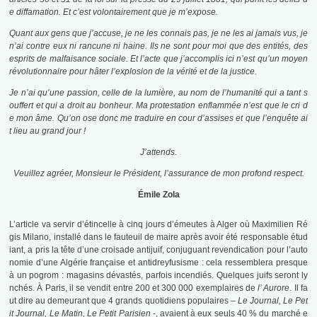
e diffamation. Et c’est volontairement que je m’expose.
Quant aux gens que j’accuse, je ne les connais pas, je ne les ai jamais vus, je
n’ai contre eux ni rancune ni haine. Ils ne sont pour moi que des entités, des
esprits de malfaisance sociale. Et l’acte que j’accomplis ici n’est qu’un moyen
révolutionnaire pour hâter l’explosion de la vérité et de la justice.
Je n’ai qu’une passion, celle de la lumière, au nom de l’humanité qui a tant s
ouffert et qui a droit au bonheur. Ma protestation enflammée n’est que le cri d
e mon âme. Qu’on ose donc me traduire en cour d’assises et que l’enquête ai
t lieu au grand jour !
J’attends.
Veuillez agréer, Monsieur le Président, l’assurance de mon profond respect.
Émile Zola
L’article va servir d’étincelle à cinq jours d’émeutes à Alger où Maximilien Ré
gis Milano, installé dans le fauteuil de maire après avoir été responsable étud
iant, a pris la tête d’une croisade antijuif, conjuguant revendication pour l’auto
nomie d’une Algérie française et antidreyfusisme : cela ressemblera presque
à un pogrom : magasins dévastés, parfois incendiés. Quelques juifs seront ly
nchés. À Paris, il se vendit entre 200 et 300 000 exemplaires de
l’ Aurore
. Il fa
ut dire au demeurant que 4 grands quotidiens populaires –
Le Journal, Le Pet
it Journal, Le Matin, Le Petit Parisien
-, avaient à eux seuls 40 % du marché e