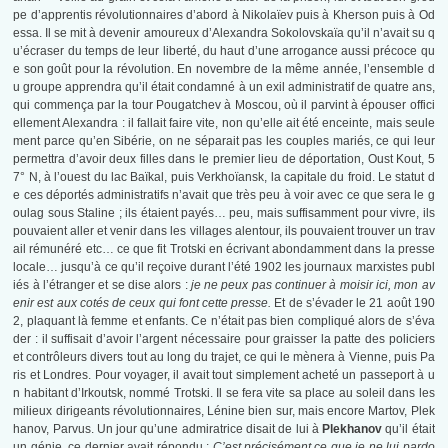
pe d’apprentis révolutionnaires
d’abord à Nikolaïev puis à Kherson puis à Od
essa. Il se mit à devenir amoureux d’Alexandra Sokolovskaïa qu’il n’avait su q
u’écraser du temps de leur liberté, du haut d’une arrogance aussi précoce qu
e son goût pour la révolution. En novembre de la même année, l’ensemble d
u groupe apprendra qu’il était condamné à un exil administratif de quatre ans,
qui commença par la tour Pougatchev à Moscou, où il parvint à épouser offici
ellement Alexandra : il fallait faire vite, non qu’elle ait été enceinte, mais seule
ment parce qu’en Sibérie, on ne séparait pas les couples mariés, ce qui leur
permettra d’avoir deux filles dans le premier lieu de déportation, Oust Kout, 5
7° N, à l’ouest du lac Baïkal, puis Verkhoïansk, la capitale du froid. Le statut d
e ces déportés administratifs n’avait que très peu à voir avec ce que sera le g
oulag sous Staline ; ils étaient payés… peu, mais suffisamment pour vivre, ils
pouvaient aller et venir dans les villages alentour, ils pouvaient trouver un trav
ail rémunéré etc… ce que fit Trotski en écrivant abondamment dans la presse
locale… jusqu’à ce qu’il reçoive durant l’été 1902 les journaux marxistes publ
iés à l’étranger et se dise alors :
je ne peux pas continuer à moisir ici, mon av
enir est aux cotés de ceux qui font cette presse.
Et de s’évader le 21 août 190
2, plaquant là femme et enfants. Ce n’était pas bien compliqué alors de s’éva
der : il suffisait d’avoir l’argent nécessaire pour graisser la patte des policiers
et contrôleurs divers tout au long du trajet, ce qui le mènera à Vienne, puis Pa
ris et Londres. Pour voyager, il avait tout simplement acheté un passeport à u
n habitant d’Irkoutsk, nommé Trotski. Il se fera vite sa place au soleil dans les
milieux dirigeants révolutionnaires, Lénine bien sur, mais encore Martov, Plek
hanov, Parvus. Un jour qu’une admiratrice disait de lui à
Plekhanov
qu’il était
un génie, ce dernier avait répondu :
C’est précisément ce que je ne lui pardo