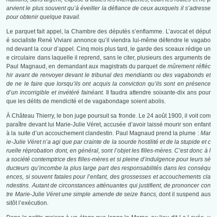
arvient le plus souvent qu’à éveiller la défiance de ceux auxquels il s’adresse
pour obtenir quelque travail.
Le parquet fait appel, la Chambre des députés s’enflamme. L’avocat et déput
é socialiste René Viviani annonce qu’il viendra lui-même défendre le vagabo
nd devant la cour d’appel. Cinq mois plus tard, le garde des sceaux rédige un
e circulaire dans laquelle il reprend, sans le citer, plusieurs des arguments de
Paul Magnaud, en demandant aux magistrats du parquet de
mûrement réfléc
hir
avant de renvoyer devant le tribunal des mendiants ou des vagabonds et
de ne le faire que lorsqu’ils ont acquis la conviction qu’ils sont en présence
d’un incorrigible et invétéré fainéant.
Il faudra attendre soixante-dix ans pour
que les délits de mendicité et de vagabondage soient abolis.
À Château Thierry, le bon juge poursuit sa fronde. Le 24 août 1900, il voit com
paraître devant lui Marie-Julie Véret, accusée d’avoir laissé mourir son enfant
à la suite d’un accouchement clandestin. Paul Magnaud prend la plume :
Mar
ie-Julie Véret n’a agi que par crainte de la sourde hostilité et de la stupide et c
ruelle réprobation dont, en général, sont l’objet les filles-mères. C’est donc à l
a société contemptrice des filles-mères et si pleine d’indulgence pour leurs sé
ducteurs qu’incombe la plus large part des responsabilités dans les conséqu
ences, si souvent fatales pour l’enfant, des grossesses et accouchements cla
ndestins. Autant de circonstances atténuantes qui justifient, de prononcer con
tre Marie-Julie Véret une simple amende de seize francs,
dont il suspend aus
sitôt l’exécution.