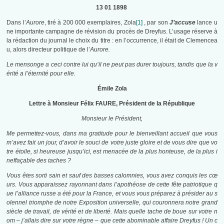
13 01 1898
Dans l’
Aurore
, tiré à 200 000 exemplaires, Zola
[1]
, par son
J’accuse
lance u
ne importante campagne de révision du procès de Dreyfus. L’usage réserve à
la rédaction du journal le choix du titre : en l’occurrence, il était de Clemencea
u, alors directeur politique de l’
Aurore.
Le mensonge a ceci contre lui qu’il ne peut pas durer toujours, tandis que la v
érité a l’éternité pour elle.
Émile Zola
Lettre à Monsieur Félix FAURE, Président de la République
Monsieur le Président,
Me permettez-vous, dans ma gratitude pour le bienveillant accueil que vous
m’avez fait un jour, d’avoir le souci de votre juste gloire et de vous dire que vo
tre étoile, si heureuse jusqu’ici, est menacée de la plus honteuse, de la plus i
neffaçable des taches ?
Vous êtes sorti sain et sauf des basses calomnies, vous avez conquis les cœ
urs. Vous apparaissez rayonnant dans l’apothéose de cette fête patriotique q
ue l’alliance russe a été pour la France, et vous vous préparez à présider au s
olennel triomphe de notre Exposition universelle, qui couronnera notre grand
siècle de travail, de vérité et de liberté. Mais quelle tache de boue sur votre n
om – j’allais dire sur votre règne – que cette abominable affaire Dreyfus ! Un c