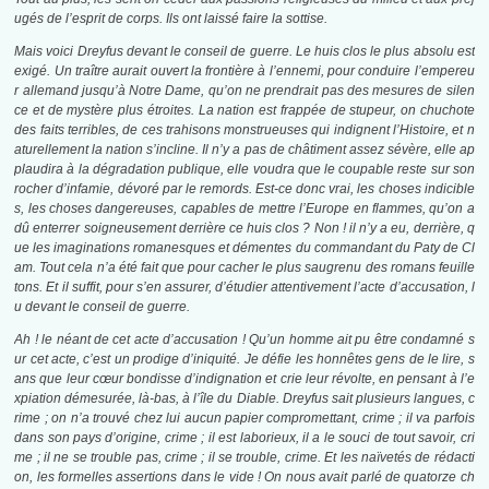
ugés de l’esprit de corps. Ils ont laissé faire la sottise.
Mais voici Dreyfus devant le conseil de guerre. Le huis clos le plus absolu est
exigé. Un traître aurait ouvert la frontière à l’ennemi, pour conduire l’empereu
r allemand jusqu’à Notre Dame, qu’on ne prendrait pas des mesures de silen
ce et de mystère plus étroites. La nation est frappée de stupeur, on chuchote
des faits terribles, de ces trahisons monstrueuses qui indignent l’Histoire, et n
aturellement la nation s’incline. Il n’y a pas de châtiment assez sévère, elle ap
plaudira à la dégradation publique, elle voudra que le coupable reste sur son
rocher d’infamie, dévoré par le remords. Est-ce donc vrai, les choses indicible
s, les choses dangereuses, capables de mettre l’Europe en flammes, qu’on a
dû enterrer soigneusement derrière ce huis clos ? Non ! il n’y a eu, derrière, q
ue les imaginations romanesques et démentes du commandant du Paty de Cl
am. Tout cela n’a été fait que pour cacher le plus saugrenu des romans feuille
tons. Et il suffit, pour s’en assurer, d’étudier attentivement l’acte d’accusation, l
u devant le conseil de guerre.
Ah ! le néant de cet acte d’accusation ! Qu’un homme ait pu être condamné s
ur cet acte, c’est un prodige d’iniquité. Je défie les honnêtes gens de le lire, s
ans que leur cœur bondisse d’indignation et crie leur révolte, en pensant à l’e
xpiation démesurée, là-bas, à l’île du Diable. Dreyfus sait plusieurs langues, c
rime ; on n’a trouvé chez lui aucun papier compromettant, crime ; il va parfois
dans son pays d’origine, crime ; il est laborieux, il a le souci de tout savoir, cri
me ; il ne se trouble pas, crime ; il se trouble, crime. Et les naïvetés de rédacti
on, les formelles assertions dans le vide ! On nous avait parlé de quatorze ch