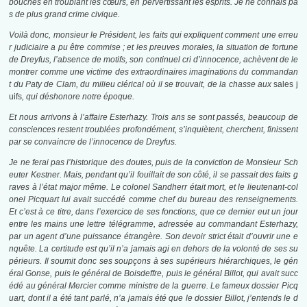
bouches en troublant les cœurs, en pervertissant les esprits. Je ne connais pa
s de plus grand crime civique.
Voilà donc, monsieur le Président, les faits qui expliquent comment une erreu
r judiciaire a pu être commise ; et les preuves morales, la situation de fortune
de Dreyfus, l’absence de motifs, son continuel cri d’innocence, achèvent de le
montrer comme une victime des extraordinaires imaginations du commandan
t du Paty de Clam, du milieu clérical où il se trouvait, de la chasse aux
sales j
uifs
, qui déshonore notre époque.
Et nous arrivons à l’affaire Esterhazy. Trois ans se sont passés, beaucoup de
consciences restent troublées profondément, s’inquiètent, cherchent, finissent
par se convaincre de l’innocence de Dreyfus.
Je ne ferai pas l’historique des doutes, puis de la conviction de Monsieur Sch
euter Kestner. Mais, pendant qu’il fouillait de son côté, il se passait des faits g
raves à l’état major même. Le colonel Sandherr était mort, et le lieutenant-col
onel Picquart lui avait succédé comme chef du bureau des renseignements.
Et c’est à ce titre, dans l’exercice de ses fonctions, que ce dernier eut un jour
entre les mains une lettre télégramme, adressée au commandant Esterhazy,
par un agent d’une puissance étrangère. Son devoir strict était d’ouvrir une e
nquête. La certitude est qu’il n’a jamais agi en dehors de la volonté de ses su
périeurs. Il soumit donc ses soupçons à ses supérieurs hiérarchiques, le gén
éral Gonse, puis le général de Boisdeffre, puis le général Billot, qui avait succ
édé au général Mercier comme ministre de la guerre. Le fameux dossier Picq
uart, dont il a été tant parlé, n’a jamais été que le dossier Billot, j’entends le d