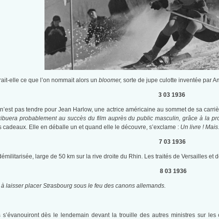
ait-elle ce que l’on nommait alors un
bloomer,
sorte de jupe culotte inventée par 
3 03 1936
n’est pas tendre pour Jean Harlow, une actrice américaine au sommet de sa carriè
ntribuera probablement au succès du film auprès du public masculin, grâce à la p
es cadeaux. Elle en déballe un et quand elle le découvre, s’exclame :
Un livre ! Mai
7 03 1936
émilitarisée, large de 50 km sur la rive droite du Rhin. Les traités de Versailles et
8 03 1936
 laisser placer Strasbourg sous le feu des canons allemands.
’évanouiront dès le lendemain devant la trouille des autres ministres sur les 