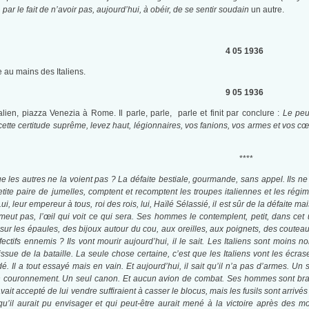
, par le fait de n’avoir pas, aujourd’hui, à obéir, de se sentir soudain
un autre.
4 05 1936
au mains des Italiens.
9 05 1936
lien, piazza Venezia à Rome. Il parle, parle, parle et finit par conclure :
Le peu
tte certitude suprême, levez haut, légionnaires, vos fanions, vos armes et vos cœur
****
que les autres ne la voient pas ? La défaite bestiale, gourmande, sans appel. Ils ne
ite paire de jumelles, comptent et recomptent les troupes italiennes et les régime
. Lui, leur empereur à tous, roi des rois, lui, Haïlé Sélassié, il est sûr de la défaite 
émeut pas, l’œil qui voit ce qui sera. Ses hommes le contemplent, petit, dans cet 
r les épaules, des bijoux autour du cou, aux oreilles, aux poignets, des couteaux à la
ectifs ennemis ? Ils vont mourir aujourd’hui, il le sait. Les Italiens sont moins 
sue de la bataille. La seule chose certaine, c’est que les Italiens vont les écraser
dé. Il a tout essayé mais en vain. Et aujourd’hui, il sait qu’il n’a pas d’armes. 
n couronnement. Un seul canon. Et aucun avion de combat. Ses hommes sont braves 
ait accepté de lui vendre suffiraient à casser le blocus, mais les fusils sont arrivé
’il aurait pu envisager et qui peut-être aurait mené à la victoire après des mo