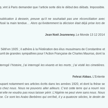
p, vint à Paris demander que l’article sorte dès le début des débats. Impossible.
blication à dessein, preuve qu’il ne souhaitait pas une réconciliation avec
efusé la main tendue…
Alors qu’évidemment la décision était déjà prise lors de
Jean Noël Jeanneney.
Le Monde 13 12 2014
 Sétif en 1935 ; il adhère à la Fédération des élus musulmans de Constantine et
l nourrit de grandes sympathies pour l’Action Française de Charles Maurras, dont la
ogé l’histoire, j’ai interrogé les vivants et les morts ; j’ai visité les cimetières.
Fehrat Abbas.
L’Entente
oupant notamment ses articles écrits dans les années 1920, et dont la thèse se
chez nous. Nous ne pouvons aller ailleurs. C’est cette terre qui a nourri nos
 et elle ne voudra pas nous laisser périr. L’Algérie ne peut vivre sans nous. Nous
Ce sont les Arabo Berbères qui ont fixé, il y a quatorze siècles, le destin de