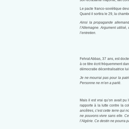
son écrasante majorité, fait conf
Le pacte franco-soviétique deva
Quand il sortira le 29, la chambr
Ainsi la propagande allemande
l’Allemagne. Argument utilisé,
l’entretien.
Fehrat Abbas, 37 ans, est doct
à ce titre écrit fréquemment da
démocratie décentralisatrice lu
Je ne mourrai pas pour la patrie 
Personne ne m’en a parlé.
Mais il est vrai qu’on avait pu
rapporte à la lutte contre la c
ancêtres, c’est cette terre qui 
ne pouvons vivre sans elle. Ce
l’Algérie. Ce destin ne pourra 