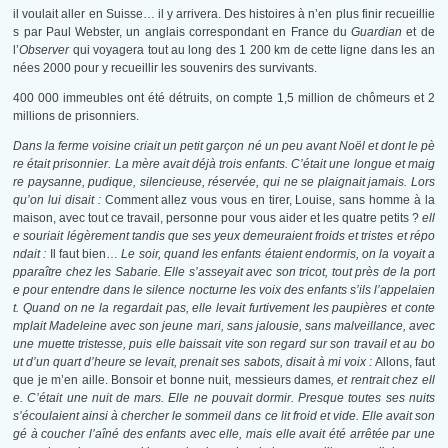
il voulait aller en Suisse… il y arrivera. Des histoires à n’en plus finir recueillie
s par Paul Webster, un anglais correspondant en France du
Guardian
et de
l’
Observer
qui voyagera tout au long des 1 200 km de cette ligne dans les an
nées 2000 pour y recueillir les souvenirs des survivants.
400 000 immeubles ont été détruits, on compte 1,5 million de chômeurs et 2
millions de prisonniers.
Dans la ferme voisine criait un petit garçon né un peu avant Noël et dont le pè
re était prisonnier. La mère avait déjà trois enfants. C’était une longue et maig
re paysanne, pudique, silencieuse, réservée, qui ne se plaignait jamais. Lors
qu’on lui disait :
Comment allez vous vous en tirer, Louise, sans homme à la
maison, avec tout ce travail, personne pour vous aider et les quatre petits ?
ell
e souriait légèrement tandis que ses yeux demeuraient froids et tristes et répo
ndait :
Il faut bien…
Le soir, quand les enfants étaient endormis, on la voyait a
pparaître chez les Sabarie. Elle s’asseyait avec son tricot, tout près de la port
e pour entendre dans le silence nocturne les voix des enfants s’ils l’appelaien
t. Quand on ne la regardait pas, elle levait furtivement les paupières et conte
mplait Madeleine avec son jeune mari, sans jalousie, sans malveillance, avec
une muette tristesse, puis elle baissait vite son regard sur son travail et au bo
ut d’un quart d’heure se levait, prenait ses sabots, disait à mi voix :
Allons, faut
que je m’en aille. Bonsoir et bonne nuit, messieurs dames
, et rentrait chez ell
e. C’était une nuit de mars. Elle ne pouvait dormir. Presque toutes ses nuits
s’écoulaient ainsi à chercher le sommeil dans ce lit froid et vide. Elle avait son
gé à coucher l’aîné des enfants avec elle, mais elle avait été arrêtée par une