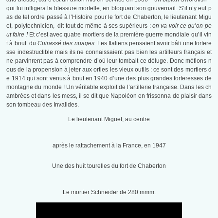
qui lui infligera la blessure mortelle, en bloquant son gouvernail. S’il n’y eut p
as de tel ordre passé à l’Histoire pour le fort de Chaberton, le lieutenant Migu
et, polytechnicien, dit tout de même à ses supérieurs :
on va voir ce qu’on pe
ut faire !
Et c’est avec quatre mortiers de la première guerre mondiale qu’il vin
t à bout du
Cuirassé des nuages.
Les Italiens pensaient avoir bâti une fortere
sse indestructible mais ils ne connaissaient pas bien les artilleurs français et
ne parvinrent pas à comprendre d’où leur tombait ce déluge. Donc méfions n
ous de la propension à jeter aux orties les vieux outils : ce sont des mortiers d
e 1914 qui sont venus à bout en 1940 d’une des plus grandes forteresses de
montagne du monde ! Un véritable exploit de l’artillerie française. Dans les ch
ambrées et dans les mess, il se dit que Napoléon en frissonna de plaisir dans
son tombeau des Invalides.
Le lieutenant Miguet, au centre
après le rattachement à la France, en 1947
Une des huit tourelles du fort de Chaberton
Le mortier Schneider de 280 mmm.