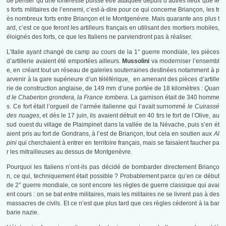
de penser qu’une forteresse puisse être attaquée depuis d’autres lieux que le
s forts militaires de l’ennemi, c’est-à-dire pour ce qui concerne Briançon, les tr
ès nombreux forts entre Briançon et le Montgenèvre. Mais quarante ans plus t
ard, c’est ce que feront les artilleurs français en utilisant des mortiers mobiles,
éloignés des forts, ce que les Italiens ne parviendront pas à réaliser.
L’Italie ayant changé de camp au cours de la 1° guerre mondiale, les pièces
d’artillerie avaient été emportées ailleurs.
Mussolini
va moderniser l’ensembl
e, en créant tout un réseau de galeries souterraines destinées notamment à p
arvenir à la gare supérieure d’un téléférique, en amenant des pièces d’artille
rie de construction anglaise, de 149 mm d’une portée de 18 kilomètres :
Quan
d le Chaberton grondera, la France tombera
. La garnison était de 340 homme
s. Ce fort était l’orgueil de l’armée italienne qui l’avait surnommé
le Cuirassé
des nuages
, et dès le 17 juin, ils avaient détruit en 40 tirs le fort de l’Olive, au
sud ouest du village de Plaimpinet dans la vallée de la Névache, puis s’en ét
aient pris au fort de Gondrans, à l’est de Briançon, tout cela en soutien aux
Al
pini
qui cherchaient à entrer en territoire français, mais se faisaient faucher pa
r les mitrailleuses au dessus de Montgenèvre.
Pourquoi les Italiens n’ont-ils pas décidé de bombarder directement Brianço
n, ce qui, techniquement était possible ? Probablement parce qu’en ce début
de 2° guerre mondiale, ce sont encore les règles de guerre classique qui avai
ent cours : on se bat entre militaires, mais les militaires ne se livrent pas à des
massacres de civils. Et ce n’est que plus tard que ces règles céderont à la bar
barie nazie.