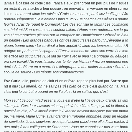
jamais à casser ce code ; les Français eux, prendront un peu plus de risques
en restant très attaché à leur poésie : on pouvait ainsi voyager en plein surréa
lisme :
Le renard aime les raisins / Croissez roseaux ; bruissez feuillages / Je
porterai l’églantine / Je n’entends plus ta voix / Je cherche des trèfles à quatre
feuilles
/ L’acide rougit le tournesol / Les dés sont sur le tapis / Les colimaçon
s cabriolent / Son costume est couleur billard / Nous nous roulerons sur le ga
zon / Les reproches glissent sur la carapace de l’indifférence / Véronèse était
un peintre / Les grandes banques ont des succursales partout / L’évêque a to
ujours bonne mine / Le cardinal a bon appétit / J’aime les femmes en bleu / R
odrigue ne parle que l’espagnol / C’est le moment de vider son verre / Le tem
ps efface les sculptures / Elle fait de l’œil avec le pied / La brigade du déluge f
era son travail / Ne vous laissez pas tenter par Vénus / Ayez un jugement pon
déré / Saint Pierre en a marre / Le lithographe a des mains violettes / Son réci
t coule de source / Les débuts sont contradictoires.
Ėve Curie
, elle, parlera en clair et en orfèvre, reprise plus tard par
Sartre
qua
nd il dira :
La liberté, on ne sait pas très bien ce que c’est quand on l’a. Mais
c’est tout le contraire quand on ne l’a plus : là on sait ce que c’est.
Mon seul titre pour m’adresser à vous est d’être la fille de deux grands savant
s français. Ces deux savants m’ont appris à être fière d’un pays où la liberté p
ouvait être dite, où la liberté existait. Avant de devenir française par son maria
ge, ma mère, Marie Curie, avait grandi en Pologne opprimée, sous un régime
de servitude. Je me souviens avec quel accent passionné elle disait parfois à
des amis, à des collègues de Sorbonne : Vous ne connaissez pas votre bonh