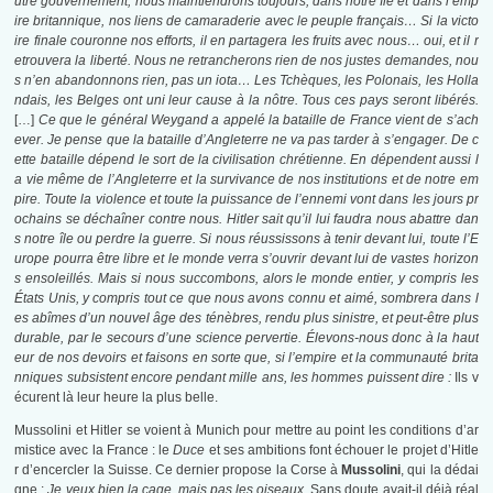
utre gouvernement, nous maintiendrons toujours, dans notre île et dans l’emp
ire britannique, nos liens de camaraderie avec le peuple français… Si la victo
ire finale couronne nos efforts, il en partagera les fruits avec nous… oui, et il r
etrouvera la liberté. Nous ne retrancherons rien de nos justes demandes, nou
s n’en abandonnons rien, pas un iota… Les Tchèques, les Polonais, les Holla
ndais, les Belges ont uni leur cause à la nôtre. Tous ces pays seront libérés.
[…]
Ce que le général Weygand a appelé la bataille de France vient de s’ach
ever. Je pense que la bataille d’Angleterre ne va pas tarder à s’engager. De c
ette bataille dépend le sort de la civilisation chrétienne. En dépendent aussi l
a vie même de l’Angleterre et la survivance de nos institutions et de notre em
pire. Toute la violence et toute la puissance de l’ennemi vont dans les jours pr
ochains se déchaîner contre nous. Hitler sait qu’il lui faudra nous abattre dan
s notre île ou perdre la guerre. Si nous réussissons à tenir devant lui, toute l’E
urope pourra être libre et le monde verra s’ouvrir devant lui de vastes horizon
s ensoleillés. Mais si nous succombons, alors le monde entier, y compris les
États Unis, y compris tout ce que nous avons connu et aimé, sombrera dans l
es abîmes d’un nouvel âge des ténèbres, rendu plus sinistre, et peut-être plus
durable, par le secours d’une science pervertie. Élevons-nous donc à la haut
eur de nos devoirs et faisons en sorte que, si l’empire et la communauté brita
nniques subsistent encore pendant mille ans, les hommes puissent dire :
Ils v
écurent là leur heure la plus belle.
Mussolini et Hitler se voient à Munich pour mettre au point les conditions d’ar
mistice avec la France : le
Duce
et ses ambitions font échouer le projet d’Hitle
r d’encercler la Suisse. Ce dernier propose la Corse à
Mussolini
, qui la dédai
gne :
Je veux bien la cage, mais pas les oiseaux.
Sans doute avait-il déjà réal