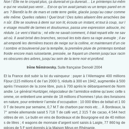
Non ! Elle ne le croyait plus, ça durerait et ça durerait… Le printemps lui-mêm
e qui ne voulait pas venir… Est-ce qu’on avait jamais vu un temps pareil en m
ars ? Bientôt la fin de mars et cette terre gelée, glacée jusqu’au cœur comme
elle­ même. Quelles rafales ! Quel bruit ! Des tuiles allaient être arrachées bie
n sûr. Elle se souleva à demi sur son lit, écouta un instant, et tout à coup, sur l
e visage mouillé de larmes et douloureux, passa une expression adoucie, inc
rédule. Le vent s’était tu ; né elle ne savait comment, il était reparti elle ne sav
ait où. Il avait brisé des branches, secoué les toits dans sa rage aveugle ; il av
ait emporté les dernières traces de neige sur la colline, et maintenant d’un cie
l sombre et bouleversé par la tempête, la première pluie de printemps tombait
froide encore mais ruisselante, pressée, se frayant un chemin jusqu’aux racin
es obscures des arbres, jusqu’au sein de la terre noir et profond.
Irène Némirovsky.
Suite française Denoël 2004
Et la France doit subir la loi du vainqueur : payer à l’Allemagne 400 millions
F/jour (115 millions € de l’an 2000 !), réduits à 300 en 1942, augmentée à 500
après l’invasion de la zone libre, puis à 700 après le débarquement de Norm
andie. Le général Huntziger, négociateur de l’armistice estime qu’avec cette s
omme, on entretient une armée de 18 millions d’hommes ! plus des livraisons
en nature, pour entretenir l’armée d’occupation : 10 000 têtes de bétail et 1 00
0 T de beurre par semaine, 0,7 M.T de charbon par mois etc… À Bordeaux, la
7° armée allemande saisit 5 718 T de café vert, 2 315 T de cacao, 4 544 hect
olitres de vin. Le butin en vins de Bordeaux et de Bourgogne est de 40 million
s de litres ; 4 wagons de monnaie d’argent sont saisis à Laigle, 77 860 kg de
pièces de 5 F sont donnés à la Maison Mirus en Rhénanie.