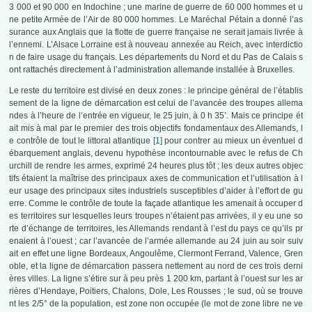
3 000
et 90 000
en Indochine ; une marine de guerre de 60 000 hommes
et u
ne petite Armée de l’Air de 80 000 hommes. Le Maréchal Pétain a donné l’as
surance aux Anglais que la flotte de guerre française ne serait jamais livrée à
l’ennemi. L’Alsace Lorraine est à nouveau annexée au Reich, avec interdictio
n de faire usage du français. Les départements du Nord et du Pas de Calais s
ont rattachés directement à l’administration allemande installée à Bruxelles.
Le reste du territoire est divisé en deux zones : le principe général de l’établis
sement de la ligne de démarcation est celui de l’avancée des troupes allema
ndes à l’heure de l’entrée en vigueur, le 25 juin, à 0 h 35’. Mais ce principe ét
ait mis à mal par le premier des trois objectifs fondamentaux des Allemands, l
e contrôle de tout le littoral atlantique
[1]
pour contrer au mieux un éventuel d
ébarquement anglais, devenu hypothèse incontournable avec le refus de Ch
urchill de rendre les armes, exprimé 24 heures plus tôt ; les deux autres objec
tifs étaient la maîtrise des principaux axes de communication et l’utilisation à l
eur usage des principaux sites industriels susceptibles d’aider à l’effort de gu
erre. Comme le contrôle de toute la façade atlantique les amenait à occuper d
es territoires sur lesquelles leurs troupes n’étaient pas arrivées, il y eu une so
rte d’échange de territoires, les Allemands rendant à l’est du pays ce qu’ils pr
enaient à l’ouest ; car l’avancée de l’armée allemande au 24 juin au soir suiv
ait en effet une ligne Bordeaux, Angoulême, Clermont Ferrand, Valence, Gren
oble, et la ligne de démarcation passera nettement au nord de ces trois derni
ères villes. La ligne s’étire sur à peu près 1 200 km, partant à l’ouest sur les ar
rières d’Hendaye, Poitiers, Chalons, Dole, Les Rousses ; le sud, où se trouve
nt les 2/5° de la population, est zone non occupée (le mot de zone libre ne ve