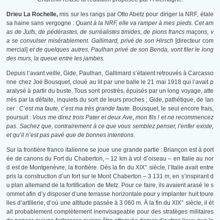
Drieu La Rochelle,
mis sur les rangs par Otto Abetz pour diriger la NRF, étale
sa haine sans vergogne :
Quant à la NRF, elle va ramper à mes pieds. Cet am
as de Juifs, de pédérastes, de surréalistes timides, de pions francs maçons, v
a se convulser misérablement. Gallimard, privé de son Hirsch
[directeur com
mercial]
et de quelques autres, Paulhan privé de son Benda, vont filer le long
des murs, la queue entre les jambes.
Depuis l’avant veille, Gide, Paulhan, Gallimard s’étaient retrouvés à Carcasso
nne chez Joë Bousquet, cloué au lit par une balle le 21 mai 1918 qui l’avait p
aralysé à partir du buste. Tous sont prostrés, épuisés par un long voyage, atte
rrés par la défaite, inquiets du sort de leurs proches ; Gide, pathétique, de lan
cer :
C’est ma faute, c’est ma très grande faute.
Bousquet, le seul encore frais,
poursuit :
Vous me direz trois Pater et deux Ave, mon fils ! et ne recommencez
pas. Sachez que, contrairement à ce que vous semblez penser, l’enfer existe,
et qu’il n’est pas pavé que de bonnes intentions.
Sur la frontière franco italienne se joue une grande partie : Briançon est à port
ée de canons du Fort du Chaberton, – 12 km à vol d’oiseau – en Italie au nor
d est de Montgenèvre, la frontière. Dès la fin du XIX° siècle, l’Italie avait entre
pris la construction d’un fort sur le Mont Chaberton – 3 131 m, en s’inspirant d
u plan allemand de la fortification de Metz. Pour ce faire, ils avaient arasé le s
ommet afin d’y disposer d’une terrasse horizontale pour y implanter huit toure
lles d’artillerie, d’où une altitude passée à 3 060 m. À la fin du XIX° siècle, il ét
ait probablement complètement inenvisageable pour des stratèges militaires