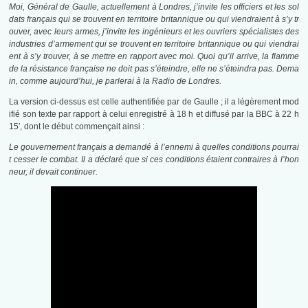
Moi, Général de Gaulle, actuellement à Londres, j’invite les officiers et les sol
dats français qui se trouvent en territoire britannique ou qui viendraient à s’y tr
ouver, avec leurs armes, j’invite les ingénieurs et les ouvriers spécialistes des
industries d’armement qui se trouvent en territoire britannique ou qui viendrai
ent à s’y trouver, à se mettre en rapport avec moi. Quoi qu’il arrive, la flamme
de la résistance française ne doit pas s’éteindre, elle ne s’éteindra pas. Dema
in, comme aujourd’hui, je parlerai à la Radio de Londres.
La version ci-dessus est celle authentifiée par de Gaulle ; il a légèrement mod
ifié son texte par rapport à celui enregistré à 18 h et diffusé par la BBC à 22 h
15′, dont le début commençait ainsi :
Le gouvernement français a demandé à l’ennemi à quelles conditions pourrai
t cesser le combat. Il a déclaré que si ces conditions étaient contraires à l’hon
neur, il devait continuer.