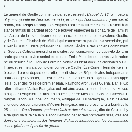
eur de vivre dans un pays de liberté. C’est un si grand privilège d’être françai
s.
Le général de Gaulle commence par être très seul :
L’appel du 18 juin, ceux q
ui y ont répondu ne l’ont pas entendu, et ceux qui l’ont entendu n’y ont pas ré
pondu,
dira
Régis Debray
.
Les Anglais l’ont accueilli certes, mais restent à di
stance tant qu’ils gardent espoir de pouvoir empêcher la signature de l’armisti
ce. Autour de lui, son officier d’ordonnance, le lieutenant de cavalerie Geoffro
y de Courcel, Élisabeth de Miribel qui commencera par être sa secrétaire, pui
s René Cassin juriste, président de l’Union Fédérale des Anciens combattant
s, Georges Catroux général cinq étoiles, son compagnon de captivité de la gr
ande guerre et le vice amiral en retraite Émile Muselier qui après avoir redon
né du service à la Croix de Lorraine, venue d’Orient avec les croisades au XII
I° siècle, se mettra à comploter contre de Gaulle. Ėve Curie, Henri de Kerillis,
électron libre et député de droite, inscrit chez les Républicains indépendants
dont Georges Mandel, juif, est le président. Beaucoup plus jeunes, mais appe
lés à jouer des rôles de premier plan, Raymond Aron, Yves Guéna, Daniel Co
rdier, militant d’Action Française qui entraîne avec lui sur un bateau seize cop
ains pour l’Angleterre, Christian Fouchet, Pierre Messmer, Gaston Palewski, F
rançois Jacob, Maurice Schumann, Philippe de Hauteclocque, le futur Lecler
c, encore obscur capitaine d’Action Française, qui se présentera à Londres le
25 juillet…
Des Bretons, quelques Juifs et des aristocrates,
dira de Gaulle. Il y
a de quoi se faire de la bile et on l’entend parler des
politiciens usés, des aca
démiciens somnolents, des hommes d’affaires ménagés par les combinaison
s, des généraux épuisés de grades.