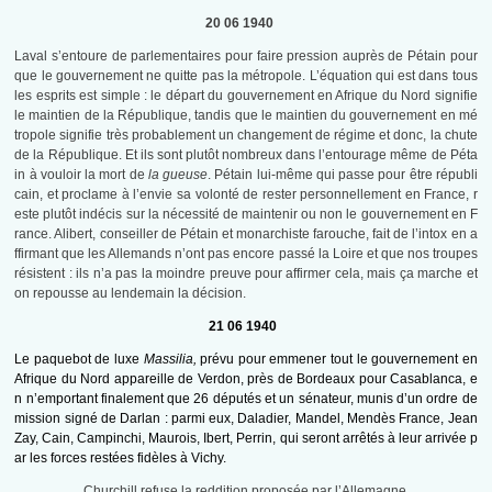
20 06 1940
Laval s’entoure de parlementaires pour faire pression auprès de Pétain pour
que le gouvernement ne quitte pas la métropole. L’équation qui est dans tous
les esprits est simple : le départ du gouvernement en Afrique du Nord signifie
le maintien de la République, tandis que le maintien du gouvernement en mé
tropole signifie très probablement un changement de régime et donc, la chute
de la République. Et ils sont plutôt nombreux dans l’entourage même de Péta
in à vouloir la mort de
la gueuse
. Pétain lui-même qui passe pour être républi
cain, et proclame à l’envie sa volonté de rester personnellement en France, r
este plutôt indécis sur la nécessité de maintenir ou non le gouvernement en F
rance. Alibert, conseiller de Pétain et monarchiste farouche, fait de l’intox en a
ffirmant que les Allemands n’ont pas encore passé la Loire et que nos troupes
résistent : ils n’a pas la moindre preuve pour affirmer cela, mais ça marche et
on repousse au lendemain la décision.
21 06 1940
Le paquebot de luxe
Massilia,
prévu pour emmener tout le gouvernement en
Afrique du Nord appareille de Verdon, près de Bordeaux pour Casablanca, e
n n’emportant finalement que 26 députés et un sénateur, munis d’un ordre de
mission signé de Darlan : parmi eux, Daladier, Mandel, Mendès France, Jean
Zay, Cain, Campinchi, Maurois, Ibert, Perrin, qui seront arrêtés à leur arrivée p
ar les forces restées fidèles à Vichy.
Churchill refuse la reddition proposée par l’Allemagne.