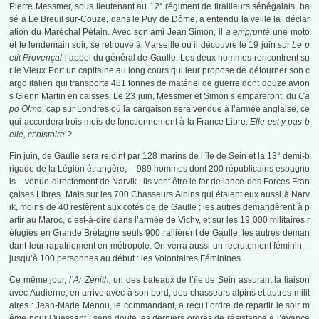
Pierre Messmer, sous lieutenant au 12° régiment de tirailleurs sénégalais, ba
sé à Le Breuil sur-Couze, dans le Puy de Dôme, a entendu la veille la déclar
ation du Maréchal Pétain. Avec son ami Jean Simon, il
a emprunté
une moto
et le lendemain soir, se retrouve à Marseille où il découvre le 19 juin sur
Le p
etit Provençal
l’appel du général de Gaulle. Les deux hommes rencontrent su
r le Vieux Port un capitaine au long cours qui leur propose de détourner son c
argo italien qui transporte 481 tonnes de matériel de guerre dont douze avion
s Glenn Martin en caisses. Le 23 juin, Messmer et Simon s’empareront du
Ca
po Olmo,
cap sur Londres où la cargaison sera vendue à l’armée anglaise, ce
qui accordera trois mois de fonctionnement à la France Libre.
Elle est y pas b
elle, ct’histoire ?
Fin juin, de Gaulle sera rejoint par 128 marins de l’île de Sein et la 13° demi-b
rigade de la Légion étrangère, – 989 hommes dont 200 républicains espagno
ls – venue directement de Narvik : ils vont être le fer de lance des Forces Fran
çaises Libres. Mais sur les 700 Chasseurs Alpins qui étaient eux aussi à Narv
ik, moins de 40 restèrent aux cotés de de Gaulle ; les autres demandèrent à p
artir au Maroc, c’est-à-dire dans l’armée de Vichy, et sur les 19 000 militaires r
éfugiés en Grande Bretagne seuls 900 rallièrent de Gaulle, les autres deman
dant leur rapatriement en métropole. On verra aussi un recrutement féminin –
jusqu’à 100 personnes au début : les Volontaires Féminines.
Ce même jour,
l’Ar Zénith,
un des bateaux de l’île de Sein assurant la liaison
avec Audierne, en arrive avec à son bord, des chasseurs alpins et autres milit
aires : Jean-Marie Menou, le commandant
,
a reçu l’ordre de repartir le soir m
ême pour Ouessant : sans doute les derniers ordres de résistance à l’avancé