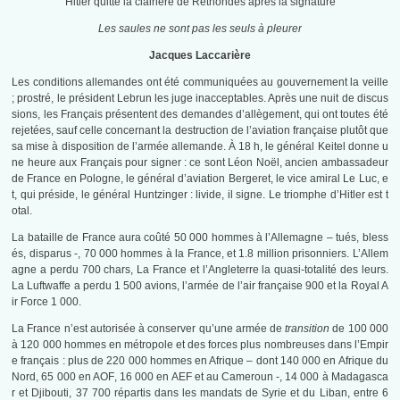
Hitler quitte la clairière de Rethondes après la signature
Les saules ne sont pas les seuls à pleurer
Jacques Laccarière
Les conditions allemandes ont été communiquées au gouvernement la veille
; prostré, le président Lebrun les juge inacceptables. Après une nuit de discus
sions, les Français présentent des demandes d’allègement, qui ont toutes été
rejetées, sauf celle concernant la destruction de l’aviation française plutôt que
sa mise à disposition de l’armée allemande. À 18 h, le général Keitel donne u
ne heure aux Français pour signer : ce sont Léon Noël, ancien ambassadeur
de France en Pologne, le général d’aviation Bergeret, le vice amiral Le Luc, e
t, qui préside, le général Huntzinger : livide, il signe. Le triomphe d’Hitler est t
otal.
La bataille de France aura coûté 50 000 hommes à l’Allemagne – tués, bless
és, disparus -, 70 000 hommes à la France, et 1.8 million prisonniers. L’Allem
agne a perdu 700 chars, La France et l’Angleterre la quasi-totalité des leurs.
La Luftwaffe a perdu 1 500 avions, l’armée de l’air française 900 et la Royal A
ir Force 1 000.
La France n’est autorisée à conserver qu’une armée de
transition
de 100 000
à 120 000 hommes en métropole
et des forces plus nombreuses dans l’Empir
e français : plus de 220 000 hommes en Afrique – dont 140 000 en Afrique du
Nord
, 65 000 en AOF
, 16 000 en AEF et au Cameroun -, 14 000 à Madagasca
r
et Djibouti
, 37 700 répartis dans les mandats de Syrie et du Liban,
entre 6