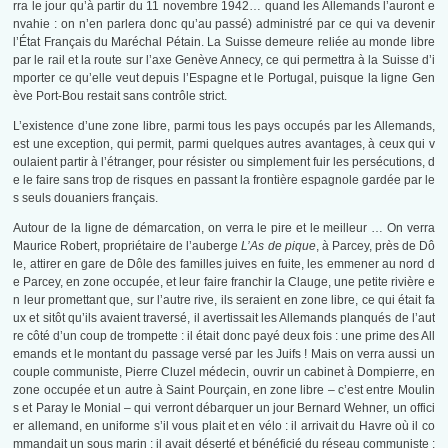
rra le jour qu’à partir du 11 novembre 1942… quand les Allemands l’auront e
nvahie : on n’en parlera donc qu’au passé) administré par ce qui va devenir
l’État Français du Maréchal Pétain. La Suisse demeure reliée au monde libre
par le rail et la route sur l’axe Genève Annecy, ce qui permettra à la Suisse d’i
mporter ce qu’elle veut depuis l’Espagne et le Portugal, puisque la ligne Gen
ève Port-Bou restait sans contrôle strict.
L’existence d’une zone libre, parmi tous les pays occupés par les Allemands,
est une exception, qui permit, parmi quelques autres avantages, à ceux qui v
oulaient partir à l’étranger, pour résister ou simplement fuir les persécutions, d
e le faire sans trop de risques en passant la frontière espagnole gardée par le
s seuls douaniers français.
Autour de la ligne de démarcation, on verra le pire et le meilleur … On verra
Maurice Robert, propriétaire de l’auberge
L’As de pique
, à Parcey, près de Dô
le, attirer en gare de Dôle des familles juives en fuite, les emmener au nord d
e Parcey, en zone occupée, et leur faire franchir la Clauge, une petite rivière e
n leur promettant que, sur l’autre rive, ils seraient en zone libre, ce qui était fa
ux et sitôt qu’ils avaient traversé, il avertissait les Allemands planqués de l’aut
re côté d’un coup de trompette : il était donc payé deux fois : une prime des All
emands et le montant du passage versé par les Juifs ! Mais on verra aussi un
couple communiste, Pierre Cluzel médecin, ouvrir un cabinet à Dompierre, en
zone occupée et un autre à Saint Pourçain, en zone libre – c’est entre Moulin
s et Paray le Monial – qui verront débarquer un jour Bernard Wehner, un offici
er allemand, en uniforme s’il vous plait et en vélo : il arrivait du Havre où il co
mmandait un sous marin : il avait déserté et bénéficié du réseau communiste :