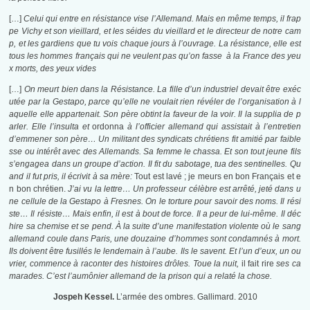
[…]
Celui qui entre en résistance vise l’Allemand. Mais en même temps, il frap
pe Vichy et son vieillard, et les séides du vieillard et le directeur de notre cam
p, et les gardiens que tu vois chaque jours à l’ouvrage. La résistance, elle est
tous les hommes français qui ne veulent pas qu’on fasse à la France des yeu
x morts, des yeux vides
[…]
On meurt bien dans la Résistance. La fille d’un industriel devait être exéc
utée par la Gestapo, parce qu’elle ne voulait rien révéler de l’organisation à l
aquelle elle appartenait. Son père obtint la faveur de la voir. Il la supplia de p
arler. Elle l’insulta et
ordonna
à l’officier allemand qui assistait à l’entretien
d’emmener son père… Un militant des syndicats chrétiens fit amitié par faible
sse ou intérêt avec des Allemands. Sa femme le chassa. Et son tout jeune fils
s’engagea dans un groupe d’action. Il fit du sabotage, tua des sentinelles. Qu
and il fut pris, il écrivit à sa mère:
Tout est lavé ; je meurs en bon Français et e
n bon chrétien.
J’ai vu la lettre… Un professeur célèbre est arrêté, jeté dans u
ne cellule de la Gestapo à Fresnes. On le torture pour savoir des noms. Il rési
ste… Il résiste… Mais enfin, il est à bout de force. Il a peur de lui-même. Il déc
hire sa chemise et se pend. À la suite d’une manifestation violente où le sang
allemand coule dans Paris, une douzaine d’hommes sont condamnés à mort.
Ils doivent être fusillés le lendemain à l’aube. Ils le savent. Et l’un d’eux, un ou
vrier, commence à raconter des histoires drôles. Toue la nuit,
il fait rire
ses ca
marades. C’est l’aumônier allemand de la prison qui a relaté la chose.
Jospeh Kessel.
L’armée des ombres. Gallimard. 2010