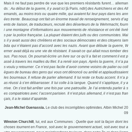
Mais il ne faut pas perdre de vue que les premiers résistants furent… alleman
ds :
Au début de la guerre, il y avait ici
[à Paris. ndlr]
des Autrichiens et des All
emands, au moins trois ou quatre mille, qui avaient fui leur pays dans les ann
ées trente. Beaucoup ont fait un énorme travail de renseignement, servis d’ag
ents de liaison, de traducteurs, recruté des déserteurs de la Wehrmacht, fourn
i une montagne d’informations aux mouvements de résistance et ont été livré
s par la police française. La plupart étaient des juifs ou des communistes. Mai
s il y avait aussi des chrétiens et des sociaux démocrates et des citoyens lam
bda qui n’étaient pas d’accord avec les nazis. Avant que débute la guerre, W
erner avait déjà eu une vie de résistant. Il savait ce qui allait nous tomber des
sus. Pas nous. On pourrait écrire un livre sur ce qu’il a fait et comment il est p
assé à travers les mailles du filet. Il a renié son pays. Après la guerre, il n’a pa
s voulu y retourner. Ce n’est pas facile d’avoir comme voisins de palier ou coll
ègues de bureau des gens qui vous ont dénoncé ou arrêté et applaudissaient
les bourreaux. Il refuse de parler allemand. Il lui reste ce foutu accent. Il n’a p
as réussi à s’en débarrasser. Il lui colle à la langue. Quand il s’applique, il y a
rrive. On s’est fait arrêter une fois par une patrouille. Je l’ai entendu parler à s
es compatriotes avec l’accent parisien. Il n’est plus allemand, il n’est pas fran
çais, il a le statut d’apatride.
Jean-Michel Guenassia.
Le club des incorrigibles optimistes. Albin Michel 20
09
Winston Churchill
, lui, est aux Communes :
Quelle que soit la façon dont les
choses tournent en France, soit avec le gouvernement actuel, soit avec tout a