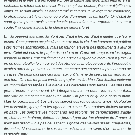
erviteurs et le vieillard ont voulu extirper la plante sauvage. Mais plus ils en ar
rachaient et mieux elle poussait. Ils ont empli les prisons, ils ont multiplié les c
amps. Ils se sont affolés. Ils ont enfermé le colonel, le voyageur de commerce,
le pharmacien. Et ils ont eu encore plus d’ennemis. Ils ont fusillé. Or, c’était de
sang que la plante avait surtout besoin pour croître et se répandre. La sang a
coulé. Il va couler à flots. Et la plante deviendra forêt.
[…]
Ils peuvent tout oser. Ils n’ont pas d’autre loi, pas d’autre maître que leur p
ensée. Cette pensée est plus forte en eux que la vie. Les hommes qui publien
t ces feuilles sont inconnus, mais un jour on élèvera des monuments à leur œ
uvre. Celui qui trouve le papier risque la mort. Ceux qui composent les pages
risquent la mort. Ceux qui écrivent les articles risquent la mort. Rien n’y fait. Ri
en ne peut étouffer le cri qui sort des Ronéo [la photocopieuse de l’époque], c
achées dans de pauvres chambres, qui monte des presses, tapies au fond de
s caves. Ne crois pas que ces journaux ont la mine de ceux qu’on vend au gr
and jour. Ce sont de petits carrés de papier, misérables. Des feuilles malvenu
es, imprimées ou tapées à la diable. Les caractères sont ternes. Les titres mai
gres. L’encre bave souvent. On fabrique comme on peut. Une semaine dans
une ville et une semaine dans une autre. On prend ce qu’on a sous la main.
Mais le journal paraît. Les articles suivent des routes souterraines. Quelqu’un
les rassemble, quelqu’un les agence en secret. Des équipes furtives mettent
en page. Les policiers, les mouchards, les espions, les dénonciateurs s’agite
nt, cherchent, fouinent, flairent. Le journal part sur les chemins de France. Il
n’est pas grand, il n’a pas bel aspect. Il gonfle des valises usées, craquantes,
disjointes. Mais chacune de ses lignes est comme un rayon d’or. Un raton de
la pensée libre.