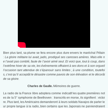
Bien plus tard, sa plume se fera encore plus dure envers le maréchal Pétain
:
La gloire militaire lui avait, jadis, prodigué ses caresses amères. Mais elle n
e l’avait pas comblé, faute de l’avoir aimé seul. Et voici que, tout à coup, dans
l’extrême hiver de sa vie, les événements offraient à ses dons et à son orgueil
l’occasion tant attendue de s’épanouir sans limites ; à une condition, toutefoi
s, c’est qu’il acceptât le désastre comme pavois de son élévation et le décorât
de sa gloire.
Charles de Gaulle.
Mémoires de guerre.
La radio de la France libre adoptera comme indicatif les quatre premières not
es de la 5° symphonie de Beethoven : transcrits en morse, ils signifient : victoi
re. Plus tard, les Américains demanderont à leurs soldats Navajos de parler le
ur propre langue à la radio, bien certains que les Japonais ne parviendraient