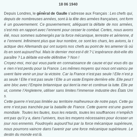
18 06 1940
Depuis Londres, le
général de Gaulle
s’adresse aux Français :
Les chefs qui,
depuis de nombreuses années, sont à la tête des armées françaises, ont form
é un gouvernement. Ce gouvernement, alléguant la défaite de nos armées,
s’est mis en rapport avec l’ennemi pour cesser le combat. Certes, nous avons
été, nous sommes submergés par la force mécanique, terrestre et aérienne, d
e l’ennemi. Infiniment plus que leur nombre, ce sont les chars, les avions, la t
actique des Allemands qui ont surpris nos chefs au point de les amener là où
ils en sont aujourd’hui. Mais le dernier mot est-il dit ? L’espérance doit-elle dis
paraître ? La défaite est-elle définitive ? Non !
Croyez-moi, moi qui vous parle en connaissance de cause et qui vous dis qu
e rien n’est perdu pour la France. Les mêmes moyens qui nous ont vaincu pe
uvent faire venir un jour la victoire. Car la France n’est pas seule ! Elle n’est p
as seule ! Elle n’est pas seule ! Elle a un vaste Empire derrière elle. Elle peut f
aire bloc avec l’Empire britannique qui tient la mer et continue la lutte. Elle pe
ut, comme l’Angleterre, utiliser sans limites l’immense industrie des États Uni
s.
Cette guerre n’est pas limitée au territoire malheureux de notre pays. Cette gu
erre n’est pas tranchée par la bataille de France. Cette guerre est une guerre
mondiale. Toutes les fautes, tous les retards, toutes les souffrances n’empêch
ent pas qu’il y a, dans l’univers, tous les moyens nécessaires pour écraser un
jour nos ennemis. Foudroyés aujourd’hui par la force mécanique supérieure,
nous pourrons vaincre dans l’avenir par une force mécanique supérieure. Le
destin du monde est là.