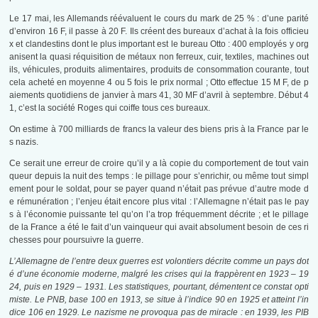
Le 17 mai, les Allemands réévaluent le cours du mark de 25 % : d’une parité
d’environ 16 F, il passe à 20 F. Ils créent des bureaux d’achat à la fois officieu
x et clandestins dont le plus important est le bureau Otto : 400 employés y org
anisent la quasi réquisition de métaux non ferreux, cuir, textiles, machines out
ils, véhicules, produits alimentaires, produits de consommation courante, tout
cela acheté en moyenne 4 ou 5 fois le prix normal ; Otto effectue 15 M F, de p
aiements quotidiens de janvier à mars 41, 30 MF d’avril à septembre. Début 4
1, c’est la société Roges qui coiffe tous ces bureaux.
On estime à 700 milliards de francs la valeur des biens pris à la France par le
s nazis.
Ce serait une erreur de croire qu’il y a là copie du comportement de tout vain
queur depuis la nuit des temps : le pillage pour s’enrichir, ou même tout simpl
ement pour le soldat, pour se payer quand n’était pas prévue d’autre mode d
e rémunération ; l’enjeu était encore plus vital : l’Allemagne n’était pas le pay
s à l’économie puissante tel qu’on l’a trop fréquemment décrite ; et le pillage
de la France a été le fait d’un vainqueur qui avait absolument besoin de ces ri
chesses pour poursuivre la guerre.
L’Allemagne de l’entre deux guerres est volontiers décrite comme un pays dot
é d’une économie moderne, malgré les crises qui la frappèrent en 1923 – 19
24, puis en 1929 – 1931. Les statistiques, pourtant, démentent ce constat opti
miste. Le PNB, base 100 en 1913, se situe à l’indice 90 en 1925 et atteint l’in
dice 106 en 1929. Le nazisme ne provoqua pas de miracle : en 1939, les PIB