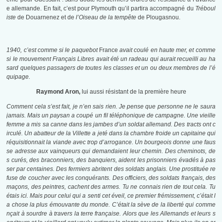
e allemande. En fait, c’est pour Plymouth qu’il partira accompagné du
Tréboul
iste
de Douarnenez et de
l’Oiseau de la tempête
de Plougasnou.
1940, c’est comme si le paquebot
France
avait coulé en haute mer, et comme
si le mouvement Français Libres avait été un radeau qui aurait recueilli au ha
sard quelques passagers de toutes les classes et un ou deux membres de l’é
quipage.
Raymond Aron,
lui aussi résistant de la première heure
Comment cela s’est fait, je n’en sais rien. Je pense que personne ne le saura
jamais. Mais un paysan a coupé un fil téléphonique de campagne. Une vieille
femme a mis sa canne dans les jambes d’un soldat allemand. Des tracts ont c
irculé. Un abatteur de la Villette a jeté dans la chambre froide un capitaine qui
réquisitionnait la viande avec trop d’arrogance. Un bourgeois donne une faus
se adresse aux vainqueurs qui demandaient leur chemin. Des cheminots, de
s curés, des braconniers, des banquiers, aident les prisonniers évadés à pas
ser par centaines. Des fermiers abritent des soldats anglais. Une prostituée re
fuse de coucher avec les conquérants. Des officiers, des soldats français, des
maçons, des peintres, cachent des armes. Tu ne connais rien de tout cela. Tu
étais ici. Mais pour celui qui a senti cet éveil, ce premier frémissement, c’était l
a chose la plus émouvante du monde. C’était la sève de la liberté qui comme
nçait à sourdre à travers la terre française. Alors que les Allemands et leurs s