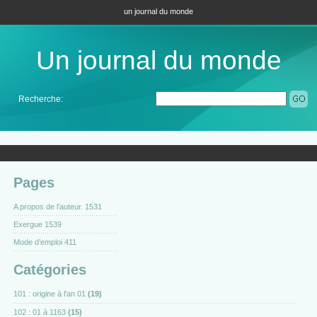
un journal du monde
Un journal du monde
Recherche:
Pages
A propos de l’auteur. 1531
Exergue 1539
Mode d’emploi 411
Catégories
101 : origine à l'an 01
(19)
102 : 01 à 1163
(15)