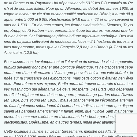
de la France et du Royaume Uni dépassaient de 60 % les PIB cumulés du Re
ich et de son allié italien. Pour qu’un Allemand, au début des années 1930, at
teigne le niveau de vie d’un ouvrier qualifié américain de Détroit, il aurait dû g
agner entre 5 000 et 6
000 Reichsmarks (RM) par an ; 62 % en percevaient m
oins de 1
500… En d’autres termes, les fleurons industriels – Siemens, Thyss
en, Krupp, ou IG Farben – ne représentaient que les arbres masquant une for
êt bien étique. Car l’Allemagne pâtissait d’une agriculture archaïque. Des mill
ions de paysans cultivaient de modestes surfaces – 2,1 hectares de terres ara
bles par personne, moins que les Français (2,8 ha), les Danois (4,7 ha) ou les
Américains (12,8 ha)
Pour assurer son développement et l’élévation du niveau de vie, les pouvoirs
publics devaient donc mener une politique énergique. Ils ne disposaient cepe
ndant que d’une alternative. L’Allemagne pouvait choisir une voie libérale, fo
ndée sur la croissance des exportations, mais cette option n’était en rien évid
ente. Pour relancer ses exports, Berlin aurait dû trouver un terrain d’entente a
vec Washington qui détenait la clé de la prospérité. Des États Unis dépendait
en effet le règlement des dettes de guerre, réaménagé par les plans Dawes
(en 1924) puis Young (en 1929) ; mais le financement de l’économie alleman
de était également subordonné à l’octroi des crédits à court terme que dispen
saient les banques américaines ; il fallait, enfin, que l’Oncle Sam maintienne
ouvert le commerce extérieur en s’abstenant de le brider par des barrières pr
otectionnistes. Libéralisme, en d’autres termes, rimait avec atlantisme.
Cette politique avait été suivie par Stresemann, ministre des Affaires étrangèr