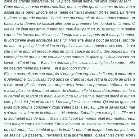
sorte de crainte superstitieuse : la place devait demeurer libre pour l’absent.
Cette nuit-là, un vent violent soufflait, une tempête qui des monts du Morvan p
assait sur le pays.
Encore de la neige demain !
avaient dit les gens. La femm
e, dans sa grande maison silencieuse qui craquait de toutes parts comme un
bateau à la dérive, se laissait aller pour la première fois, fondait en larmes. C
ela ne lui était pas arrivé quand son mari était parti en 39, ni lorsqu’il la quittai
t après les brèves permissions, ni lorsqu’elle avait appris qu’il était prisonnier,
ni lorsqu’elle avait accouché sans lui. Mais elle était à bout de forces : tant de
travail… le petit qui était si fort et l’épuisait avec son appétit et ses cris… la va
che qui ne donnait presque plus de lait à cause du froid… des poules qui n’a
vaient plus de grain et ne voulaient pas pondre, la glace qu’il fallait casser au
lavoir… C’était trop… Elle n’en pouvait plus… elle n’avait plus de santé… elle
ne désirait même plus vivre… et à quoi bon vivre ?
Elle ne reverrait pas son mari, ils s’ennuyaient trop l’un de l’autre, il mourrait e
n Allemagne. Qu’il faisait froid dans ce grand lit : elle retira la boule de grès q
u’elle avait glissée sous ses draps deux heures auparavant brûlante et qui
n’avait plus maintenant un atome de chaleur, elle la posa doucement sur le s
ol carrelé et, reti­rant sa main, elle toucha un instant le parquet glacé et eut en
core plus froid, jusqu’au cœur. Les sanglots la secouaient. Qu’est-ce qu’on po
uvait dire pour la consoler?
Vous n’êtes pas la seule…
Elle le savait bien mai
s d’autres avaient de la chance… Madeleine Sabarie, par exemple… Elle ne l
ui souhaitait pas de mal… Mais c’était trop! Le monde était trop malheureux.
Son maigre corps était transi. Elle avait beau se. blottir sous la couverture, so
us l’édredon, il lui semblait que le froid la pénétrait jusque dans les jointures
de ses os.
Ça passera, il reviendra et la guerre finira !
disaient les gens. Non !