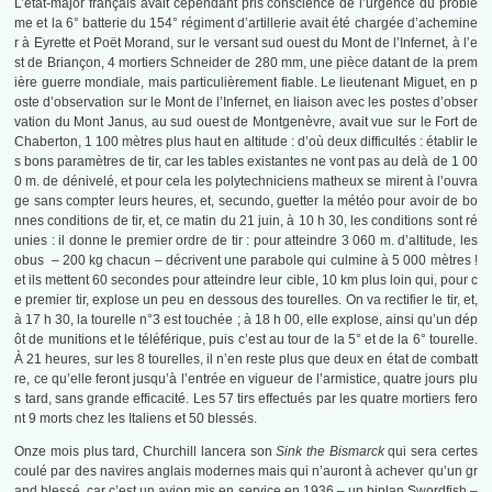
L’état-major français avait cependant pris conscience de l’urgence du problè
me et la 6° batterie du 154° régiment d’artillerie avait été chargée d’achemine
r à Eyrette et Poët Morand, sur le versant sud ouest du Mont de l’Infernet, à l’e
st de Briançon, 4 mortiers Schneider de 280 mm, une pièce datant de la prem
ière guerre mondiale, mais particulièrement fiable. Le lieutenant Miguet, en p
oste d’observation sur le Mont de l’Infernet, en liaison avec les postes d’obser
vation du Mont Janus, au sud ouest de Montgenèvre, avait vue sur le Fort de
Chaberton, 1 100 mètres plus haut en altitude : d’où deux difficultés : établir le
s bons paramètres de tir, car les tables existantes ne vont pas au delà de 1 00
0 m. de dénivelé, et pour cela les polytechniciens matheux se mirent à l’ouvra
ge sans compter leurs heures, et, secundo, guetter la météo pour avoir de bo
nnes conditions de tir, et, ce matin du 21 juin, à 10 h 30, les conditions sont ré
unies : il donne le premier ordre de tir : pour atteindre 3 060 m. d’altitude, les
obus – 200 kg chacun – décrivent une parabole qui culmine à 5 000 mètres !
et ils mettent 60 secondes pour atteindre leur cible, 10 km plus loin qui, pour c
e premier tir, explose un peu en dessous des tourelles. On va rectifier le tir, et,
à 17 h 30, la tourelle n°3 est touchée ; à 18 h 00, elle explose, ainsi qu’un dép
ôt de munitions et le téléférique, puis c’est au tour de la 5° et de la 6° tourelle.
À 21 heures, sur les 8 tourelles, il n’en reste plus que deux en état de combatt
re, ce qu’elle feront jusqu’à l’entrée en vigueur de l’armistice, quatre jours plu
s tard, sans grande efficacité. Les 57 tirs effectués par les quatre mortiers fero
nt 9 morts chez les Italiens et 50 blessés.
Onze mois plus tard, Churchill lancera son
Sink the Bismarck
qui sera certes
coulé par des navires anglais modernes mais qui n’auront à achever qu’un gr
and blessé, car c’est un avion mis en service en 1936 – un biplan Swordfish –