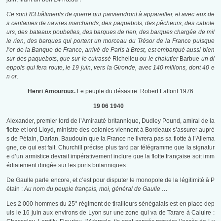
Ce sont 83 bâtiments de guerre qui parviendront à appareiller, et avec eux de
s centaines de navires marchands, des paquebots, des pêcheurs, des cabote
urs, des bateaux poubelles, des barques de rien, des barques chargée de mil
le rien, des barques qui portent un morceau du Trésor de la France puisque
l’or de la Banque de France, arrivé de Paris à Brest, est embarqué aussi bien
sur des paquebots, que sur le cuirassé
Richelieu
ou le chalutier
Barbue
un di
eppois qui fera route, le 19 juin, vers la Gironde, avec 140 millions, dont 40 e
n or.
Henri Amouroux.
Le peuple du désastre. Robert Laffont 1976
19 06 1940
Alexander, premier lord de l’Amirauté britannique, Dudley Pound, amiral de la
flotte et lord Lloyd, ministre des colonies viennent à Bordeaux s’assurer auprè
s de Pétain, Darlan, Baudouin que la France ne livrera pas sa flotte à l’Allema
gne, ce qui est fait. Churchill précise plus tard par télégramme que la signatur
e d’un armistice devrait impérativement inclure que la flotte française soit imm
édiatement dirigée sur les ports britanniques.
De Gaulle parle encore, et c’est pour disputer le monopole de la légitimité à P
étain :
Au nom du peuple français, moi, général de Gaulle …
Les 2 000 hommes du 25° régiment de tirailleurs sénégalais est en place dep
uis le 16 juin aux environs de Lyon sur une zone qui va de Tarare à Caluire :