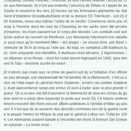
Chasselay, Lentilly, Fleurieu, l’Arbresle, ils sont censés retarder l’accès de Ly
on aux Allemands. Ils n’ont pas entendu l’annonce de Pétain ni l’appel de de
Gaulle et ouvrent le feu vers 10 heures sur les émissaires allemands du régi
ment d’infanterie Grossdeutschland et de la division SS Totenkopf – soit 20 0
00 hommes, venus leur intimer l’ordre de se rendre. Commence alors une ch
asse à l’homme dans les rues de Chasselay, en feu après avoir été arrosés
d’essence, les chars passent sur le corps des blessés. Les combats sont ach
arnés autour du couvent de Montluzin. Les Allemands interdisent une sépultu
re pour ceux qu’ils nomment
Affen – les singes –
on creuse donc une fosse c
ommune de 30 m de long au Vide sac. Au total, on comptera 188 tirailleurs tu
és, dont cinquante non identifiés, 6 tirailleurs nord africains, 2 légionnaires –
un Albanais et un Russe – dont les corps seront regroupés en 1942, pour dev
enir le Tata – enceinte sacrée en wolof -.
Et n’allons pas croire que ce crime de guerre soit du à l’initiative d’un officier
un peu dérangé, non représentatif de l’ensemble de la Wehrmacht ; c’est un o
rdre de l’état-major du général Heinz Guderian :
envers ces soldats indigène
s, toute bienveillance serait une erreur, ils sont à traiter avec la plus grande ri
gueur.
On a un peu vite fait d’exonérer la Wehmacht de tous les crimes de gu
erre dont on a voulu faire supporter le poids aux seuls SS
.
Ce mépris profond
ément enraciné des Noirs est une affaire antérieure à l’arrivée d’Hitler au pou
voir. Il n’est que de se souvenir des atrocités commises lors de la guerre contr
e le peuple Herero en Afrique du sud par le général Lothar von Trotta en 190
4. Les Allemands avaient adopté à l’encontre des Noirs la formule
Die schwar
ze schande – La honte noire -.