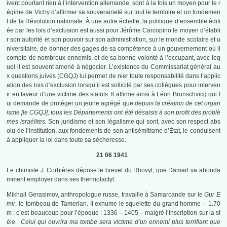
ivent pourtant rien à l’intervention allemande, sont à la fois un moyen pour le r
égime de Vichy d’affirmer sa souveraineté sur tout le territoire et un fondemen
t de la Révolution nationale. À une autre échelle, la politique d’ensemble édifi
ée par les lois d’exclusion est aussi pour Jérôme Carcopino le moyen d’établi
r son autorité et son pouvoir sur son administration, sur le monde scolaire et u
niversitaire, de donner des gages de sa compétence à un gouvernement où il
compte de nombreux ennemis, et de sa bonne volonté à l’occupant, avec leq
uel il est souvent amené à négocier. L’existence du Commissariat général au
x questions juives (CGQJ) lui permet de nier toute responsabilité dans l’applic
ation des lois d’exclusion lorsqu’il est sollicité par ses collègues pour interven
ir en faveur d’une victime des statuts. Il affirme ainsi à Léon Brunschvicg qui l
ui demande de protéger un jeune agrégé que
depuis la création de cet organ
isme [le CGQJ], tous les Départements ont été désaisis à son profit des problè
mes israélites.
Son juridisme et son légalisme qui sont, avec son respect abs
olu de l’institution, aux fondements de son antisémitisme d’État, le conduisent
à appliquer la loi dans toute sa sécheresse.
21 06 1941
Le chimiste J. Corbières dépose le brevet du Rhovyl, que Damart va abonda
mment employer dans ses thermolactyl.
Mikhail Gerasimov, anthropologue russe, travaille à Samarcande sur le
Gur E
mir
, le tombeau de Tamerlan. Il exhume le squelette du grand homme – 1.70
m : c’est beaucoup pour l’époque : 1336 – 1405 – malgré l’inscription sur la st
èle :
Celui qui ouvrira ma tombe sera victime d’un ennemi plus terrifiant que