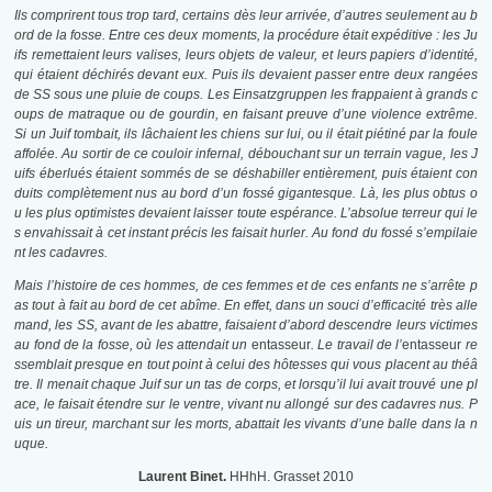
Ils comprirent tous trop tard, certains dès leur arrivée, d’autres seulement au b
ord de la fosse. Entre ces deux moments, la procédure était expéditive : les Ju
ifs remettaient leurs valises, leurs objets de valeur, et leurs papiers d’identité,
qui étaient déchirés devant eux. Puis ils devaient passer entre deux rangées
de SS sous une pluie de coups. Les Einsatzgruppen les frappaient à grands c
oups de matraque ou de gourdin, en faisant preuve d’une violence extrême.
Si un Juif tombait, ils lâchaient les chiens sur lui, ou il était piétiné par la foule
affolée. Au sortir de ce couloir infernal, débouchant sur un terrain vague, les J
uifs éberlués étaient sommés de se déshabiller entièrement, puis étaient con
duits complètement nus au bord d’un fossé gigantesque. Là, les plus obtus o
u les plus optimistes devaient laisser toute espérance. L’absolue terreur qui le
s envahissait à cet instant précis les faisait hurler. Au fond du fossé s’empilaie
nt les cadavres.
Mais l’histoire de ces hommes, de ces femmes et de ces enfants ne s’arrête p
as tout à fait au bord de cet abîme. En effet, dans un souci d’efficacité très alle
mand, les SS, avant de les abattre, faisaient d’abord descendre leurs victimes
au fond de la fosse, où les attendait un
entasseur
. Le travail de l’
entasseur
re
ssemblait presque en tout point à celui des hôtesses qui vous placent au théâ
tre. Il menait chaque Juif sur un tas de corps, et lorsqu’il lui avait trouvé une pl
ace, le faisait étendre sur le ventre, vivant nu allongé sur des cadavres nus. P
uis un tireur, marchant sur les morts, abattait les vivants d’une balle dans la n
uque.
Laurent Binet.
HHhH. Grasset 2010