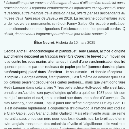
L’échantillon qui se trouve en Allemagne devrait d’ailleurs être rendu lui aussi
prochainement. Il rejoindra certainement les aquarelles et esquisses d’Herbe
rt Jeschke, autre membre de la mission nazie, offerts par ses descendants au
musée de la Tapisserie de Bayeux en 2018.
La recherche documentaire auto
ur de l’œuvre est permanente, se réjouit Fanny Garbe. On récupère petit à pet
it des éléments dont nous ignorions l’existence ou que l’on pensait perdus
. Q
ui sait, de nouveaux fragments pourraient un jour refaire surface ?
Élise Neyret
. Historia du 10 mars 2025
George Antheil, endocrinologue et pianiste, et Hedy Lamarr, actrice d’origine
autrichienne déposent au
National Inventors Council
le brevet d’un moyen de
lutte contre les sous marins allemands : il s’agit d’une synchronisation des fré
quences produite par des rouleaux de papier perforé [comme dans les piano
s mécaniques], placé dans l’émetteur – le sous marin – et dans le récepteur –
la torpille -.
Georges Antheil, étant pianiste, il est à même de deviner quelles a
pplications peuvent découler des cartes perforés… mais que vient donc faire
Hedy Lamarrr dans cette affaire ? Très belle actrice Hollywood, elle s’est fait c
onnaître en Autriche, son pays d’origine qu’elle a quitté en 1937 pour fuir son
mari juif, armurier et nazi, en se mettant nue dans une scène d’
Extase
, de Gu
stav Machaty, et en allant jusqu’à jouer une scène d’orgasme !
Oh my God !
El
le est devenue rapidement la coqueluche d’Hollywood, à l’affiche aux cotés d
e Clark Gable, Judy Garland, John Garfield ! Mais elle invente aussi, se remé
morant la passion de son père pour tous les mécanismes. Le torpillage d’un n
avire anglais transportant des enfants la révolte et l’aiguillonne : elle veut mett