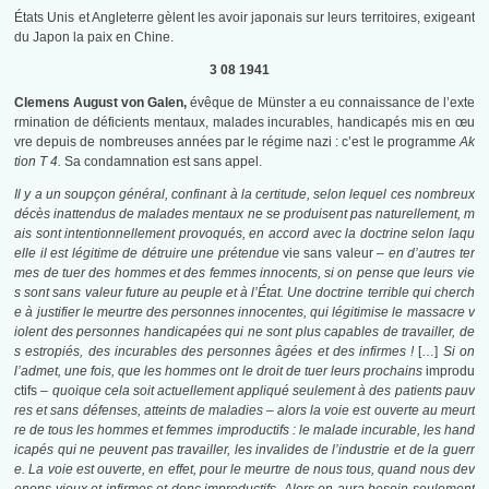
États Unis et Angleterre gèlent les avoir japonais sur leurs territoires, exigeant
du Japon la paix en Chine.
3 08 1941
Clemens August von Galen,
évêque de Münster a eu connaissance de l’exte
rmination de déficients mentaux, malades incurables, handicapés mis en œu
vre depuis de nombreuses années par le régime nazi : c’est le programme
Ak
tion T 4.
Sa condamnation est sans appel.
Il y a un soupçon général, confinant à la certitude, selon lequel ces nombreux
décès inattendus de malades mentaux ne se produisent pas naturellement, m
ais sont intentionnellement provoqués, en accord avec la doctrine selon laqu
elle il est légitime de détruire une prétendue
vie sans valeur
– en d’autres ter
mes de tuer des hommes et des femmes innocents, si on pense que leurs vie
s sont sans valeur future au peuple et à l’État. Une doctrine terrible qui cherch
e à justifier le meurtre des personnes innocentes, qui légitimise le massacre v
iolent des personnes handicapées qui ne sont plus capables de travailler, de
s estropiés, des incurables des personnes âgées et des infirmes !
[…]
Si on
l’admet, une fois, que les hommes ont le droit de tuer leurs prochains
improdu
ctifs
– quoique cela soit actuellement appliqué seulement à des patients pauv
res et sans défenses, atteints de maladies – alors la voie est ouverte au meurt
re de tous les hommes et femmes improductifs : le malade incurable, les hand
icapés qui ne peuvent pas travailler, les invalides de l’industrie et de la guerr
e. La voie est ouverte, en effet, pour le meurtre de nous tous, quand nous dev