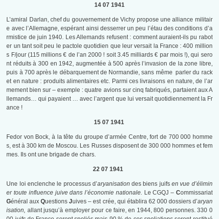
14 07 1941
L’amiral Darlan, chef du gouvernement de Vichy propose une alliance militair
e avec l’Allemagne, espérant ainsi desserrer un peu l’étau des conditions d’a
rmistice de juin 1940. Les Allemands refusent : comment auraient-ils pu rabot
er un tant soit peu le pactole quotidien que leur versait la France : 400 million
s F/jour (115 millions € de l’an 2000 ! soit 3.45 milliards € par mois !), qui sero
nt réduits à 300 en 1942, augmentée à 500 après l’invasion de la zone libre,
puis à 700 après le débarquement de Normandie, sans même parler du rack
et en nature : produits alimentaires etc. Parmi ces livraisons en nature, de l’ar
mement bien sur – exemple : quatre avions sur cinq fabriqués, partaient aux A
llemands… qui payaient … avec l’argent que lui versait quotidiennement la Fr
ance !
15 07 1941
Fedor von Bock, à la tête du groupe d’armée Centre, fort de 700 000 homme
s, est à 300 km de Moscou. Les Russes disposent de 300 000 hommes et fem
mes. Ils ont une brigade de chars.
22 07 1941
Une loi enclenche le processus d’
aryanisation
des biens juifs
en vue d’élimin
er toute influence juive dans l’économie nationale.
Le CGQJ –
C
ommissariat
G
énéral aux
Q
uestions
J
uives – est crée, qui établira 62 000 dossiers d’
aryan
isation,
allant jusqu’à employer pour ce faire, en 1944, 800 personnes. 330 0