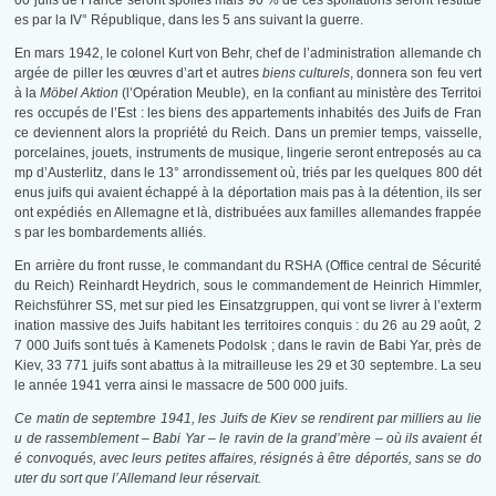
00 juifs de France seront spoliés mais 90 % de ces spoliations seront restitué
es par la IV° République, dans les 5 ans suivant la guerre.
En mars 1942, le colonel Kurt von Behr, chef de l’administration allemande ch
argée de piller les œuvres d’art et autres
biens culturels
, donnera son feu vert
à la
Möbel Aktion
(l’Opération Meuble), en la confiant au ministère des Territoi
res occupés de l’Est : les biens des appartements inhabités des Juifs de Fran
ce deviennent alors la propriété du Reich. Dans un premier temps, vaisselle,
porcelaines, jouets, instruments de musique, lingerie seront entreposés au ca
mp d’Austerlitz, dans le 13° arrondissement où, triés par les quelques 800 dét
enus juifs qui avaient échappé à la déportation mais pas à la détention, ils ser
ont expédiés en Allemagne et là, distribuées aux familles allemandes frappée
s par les bombardements alliés.
En arrière du front russe, le commandant du RSHA (Office central de Sécurité
du Reich) Reinhardt Heydrich, sous le commandement de Heinrich Himmler,
Reichsführer SS, met sur pied les Einsatzgruppen, qui vont se livrer à l’exterm
ination massive des Juifs habitant les territoires conquis : du 26 au 29 août, 2
7 000 Juifs sont tués à Kamenets Podolsk ; dans le ravin de Babi Yar, près de
Kiev, 33 771 juifs sont abattus à la mitrailleuse les 29 et 30 septembre. La seu
le année 1941 verra ainsi le massacre de 500 000 juifs.
Ce matin de septembre 1941, les Juifs de Kiev se rendirent par milliers au lie
u de rassemblement – Babi Yar – le ravin de la grand’mère – où ils avaient ét
é convoqués, avec leurs petites affaires, résignés à être déportés, sans se do
uter du sort que l’Allemand leur réservait.