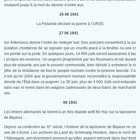
roulaient jusqu’à la mort du dernier d’entre eux.
26 06 1941
La Finlande déclare la guerre à l’URSS
27 06 1941
Ion Antonescu donne l’ordre de
nettoyer
lasi. Des policiers conseillent à la po
pulation
chrétienne
de se signaler par un crucifix placé à la fenêtre ou une cr
oix peinte sur la porte. En quelques jours, 14 850 juifs seront assassinés à Ias
i et dans les environs. Un pogrom programmé par les Roumains et nié durant
plus de soixante ans par le pouvoir communiste, bien décidé à entretenir le m
ythe de la résistance de tout le peuple roumain contre la tyrannie fasciste. Ce
n’est qu’en 2004 que le gouvernement roumain reconnaîtra la responsabilité
directe de l’État dans ce pogrom. Le 30 juin, plus de 4 000 Juifs sont entassés
sans eau ni vivres dans les wagons cadenassés de deux trains de marchandi
ses.
06 1941
Les
limiers
allemands se livrent à un très stupide petit fric frac sur la tapisserie
de Bayeux :
Depuis sa confection au XI° siècle, l’histoire de la tapisserie de Bayeux ne ce
sse de s’écrire. Les archives du Land du Schleswig Holstein, dans le nord de
l’Allemagne, ont récemment annoncé qu’elles avaient retrouvé dans leur fond