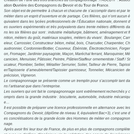
Création de l’une des trois branches du compagnonnage : l’AOCDTF :
A
ssoci
ation
O
uvrière des
C
ompagnons du
D
evoir et du
T
our de
F
rance.
Son objet est de permettre à chacun et chacune de s’accomplir dans et par le
métier dans un esprit d’ouverture et de partage. Ces filières, qui n’ont aucun é
quivalent dans les lycées professionnels de l’Éducation nationale, donnent d
es ouvriers
expérimentés et très polyvalents
dans trente métiers différents
da
ns les six filières qui sont : industrie métallurgie, bâtiment, aménagement et fi
nition, métiers du goût, matériaux souples, métiers du vivant : Boulanger, Carr
eleur, Carrossier, Constructeur béton, métal, bois, Charcutier, Charpentier, Ch
audronnier, Cordonnier/Bottier, Couvreur, Ébéniste, Électrotechnicien, Forger
on, Fromager, Jardinier paysagiste, Maçon, Maréchal ferrant, Maroquinier, Mé
canicien, Menuisier, Pâtissier, Peintre, Plâtrier/Staffeur ornementiste / Staff / St
ucateur, Plombier, Sellier, Métallier Serrurier, Solier, Tailleur de Pierre, Tapissi
er/Tapisserie d’ameublement/Tapissier garnisseur, Tonnelier, Mécanicien de
précision, Vigneron.
Le compagnonnage se présente comme un tremplin pour s’accomplir tant da
ns l’artisanat que dans l’entreprise
.
Les ouvriers qui ont fait le compagnonnage sont extrêmement recherchés
y c
ompris dans la grande industrie : biscuiterie, automobile, industrie mécaniqu
e…
Il est possible de préparer une licence professionnelle en alternance avec les
Compagnons du Devoir, (diplôme de niveau II, équivalent Bac+3), c’est une d
es concrétisations de la grande école des Hommes de métier en compagnon
nage.
Après avoir fini leur tour de France, de plus en plus de compagnons complète