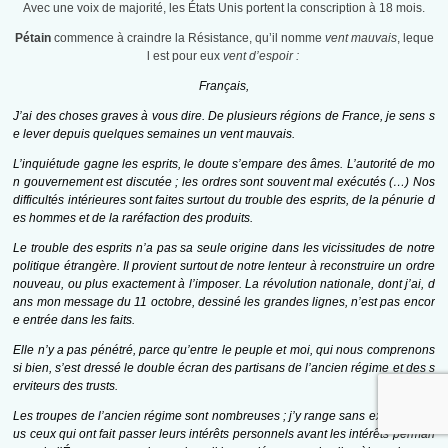
Avec une voix de majorité, les États Unis portent la conscription à 18 mois.
Pétain
commence à craindre la Résistance, qu’il nomme
vent mauvais
, leque
l est pour eux
vent d’espoir :
Français,
J’ai des choses graves à vous dire. De plusieurs régions de France, je sens s
e lever depuis quelques semaines un vent mauvais.
L’inquiétude gagne les esprits, le doute s’empare des âmes. L’autorité de mo
n gouvernement est discutée ; les ordres sont souvent mal exécutés (…) Nos
difficultés intérieures sont faites surtout du trouble des esprits, de la pénurie d
es hommes et de la raréfaction des produits.
Le trouble des esprits n’a pas sa seule origine dans les vicissitudes de notre
politique étrangère. Il provient surtout de notre lenteur à reconstruire un ordre
nouveau, ou plus exactement à l’imposer. La révolution nationale, dont j’ai, d
ans mon message du 11 octobre, dessiné les grandes lignes, n’est pas encor
e entrée dans les faits.
Elle n’y a pas pénétré, parce qu’entre le peuple et moi, qui nous comprenons
si bien, s’est dressé le double écran des partisans de l’ancien régime et des s
erviteurs des trusts.
Les troupes de l’ancien régime sont nombreuses ; j’y range sans exception to
us ceux qui ont fait passer leurs intérêts personnels avant les intérêts perman