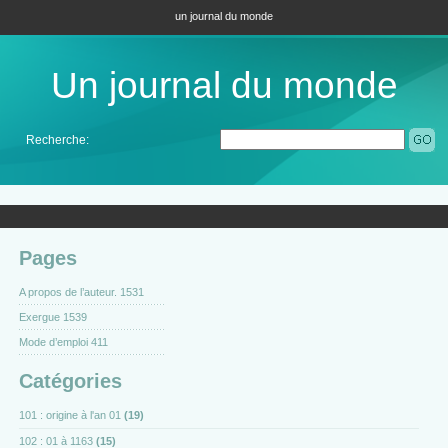
un journal du monde
Un journal du monde
Recherche:
Pages
A propos de l’auteur. 1531
Exergue 1539
Mode d’emploi 411
Catégories
101 : origine à l'an 01
(19)
102 : 01 à 1163
(15)