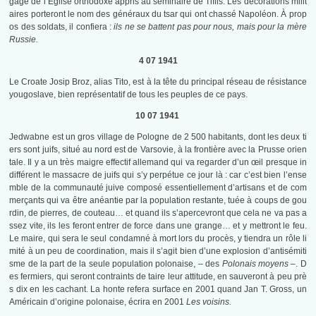
gage de l’Église orthodoxe appris au séminaire de Tiflis. Les décorations milit
aires porteront le nom des généraux du tsar qui ont chassé Napoléon. À prop
os des soldats, il confiera :
ils ne se battent pas pour nous, mais pour la mère
Russie.
4 07 1941
Le Croate Josip Broz, alias Tito, est à la tête du principal réseau de résistance
yougoslave, bien représentatif de tous les peuples de ce pays.
10 07 1941
Jedwabne est un gros village de Pologne de 2 500 habitants, dont les deux ti
ers sont juifs, situé au nord est de Varsovie, à la frontière avec la Prusse orien
tale. Il y a un très maigre effectif allemand qui va regarder d’un œil presque in
différent le massacre de juifs qui s’y perpétue ce jour là : car c’est bien l’ense
mble de la communauté juive composé essentiellement d’artisans et de com
merçants qui va être anéantie par la population restante, tuée à coups de gou
rdin, de pierres, de couteau… et quand ils s’apercevront que cela ne va pas a
ssez vite, ils les feront entrer de force dans une grange… et y mettront le feu.
Le maire, qui sera le seul condamné à mort lors du procès, y tiendra un rôle li
mité à un peu de coordination, mais il s’agit bien d’une explosion d’antisémiti
sme de la part de la seule population polonaise, – des
Polonais moyens –
. D
es fermiers, qui seront contraints de taire leur attitude, en sauveront à peu prè
s dix en les cachant. La honte refera surface en 2001 quand Jan T. Gross, un
Américain d’origine polonaise, écrira en 2001
Les voisins.