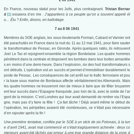
2 06 1941
En France, nouveau statut pour les Juifs, plus contraignant.
Tristan Bernar
d
[1]
essaiera d’en rire :
J’appartiens à ce peuple qu’on a souvent appelé él
u… Élu ? Enfin, disons, en ballottage.
7 au 8 06 1941
Membres du SOE anglais, les sous-lieutenants Forman, Cabard et Varnier ont
été parachutés en France dans la nuit du 11 au 12 mai 1941, pour faire sauter
le transformateur de Pessac, en Gironde. Après quelques ratés, ils retrouvent
Joel Le Tac et rejoignent ensemble la région Bordelaise. Les quatre hommes
pénètrent dans la centrale et disposent les bombes dans leur boites aimantée
s en moins d’une demi-heure. Dans l’explosion, six des huit transformateurs s
ont détruits. L’opération est un succès et permet d’immobiliser durablement le
poste de Pessac. Les conséquences de cet arrêt sur le trafic ferroviaire et pou
r la base sous marine de Bordeaux affecte véritablement les Allemands. Mais
les quatre hommes ne trouveront rien de mieux à faire que de fêter bruyamm
ent leur succès dans l’Espagne franquiste, pas loin de là, avec le solde de l’ar
gent de la mission. C’est Londres qui leur avait demandé de rentrer via l’Espa
gne, mais pas d’y faire la fête !
Ça fait tâche !
Déjà avant même le début de
l’opération, les péripéties avaient été nombreuses, ce n’était pas nécessaire
d’en rajouter après la fin !
Une première tentative, confiée par le SOE à un stick de six Polonais, à la lun
e d’avril 1941, avait mal commencé et s’était tragiquement achevée : deux co
nteneurs ayant été lâchés par erreur à une trop grande distance de la zone d