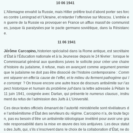
10 06 1941
L’Allemagne envahit la Russie, mais Hitler préfère tout d’abord porter ses forc
es contre Leningrad et l’Ukraine, et retarder l’offensive sur Moscou. L’entrée e
n guerre de la Russie va provoquer en France un afflux massif de communist
es, jusque là paralysées par le pacte germano soviétique, dans la Résistanc
e.
11 06 1941
Jérôme Carcopino,
historien spécialisé dans la Rome antique, est secrétaire
d’État à l’Éducation nationale et à la Jeunesse depuis le 24 février : lorsque le
Commissariat général aux questions juives le sollicite pour créer une chaire
d’histoire du judaïsme, il refuse, mais en avançant comme argument premier
que le judaïsme ne doit pas être dissocié de l’histoire contemporaine :
Comm
ent séparer en effet la cause de l’effet, et le milieu du ferment pathogène qui l
e corrompt
? On trouve encore une autre trace de discours antisémite sur
l’as
pect historique et humain du problème juif
dans la lettre adressée à Pétain le
11 juin 1941, cosignée avec Darlan, qui présente le
numerus clausus
, instru
ment du refus de l’admission des Juifs à L’Université.
Ces deux textes officiels émanant de l’autorité ministérielle sont révélateurs d
e l’antisémitisme d’État des serviteurs du régime. Carcopino n’a, de toute faço
n, pas eu besoin d’être un antisémite idéologique invétéré pour avoir une gra
nde responsabilité dans la mise en œuvre des lois antijuives. Les deux statut
s des Juifs, qui, s’ils s’inscrivent dans le choix de la collaboration d’État, ne do