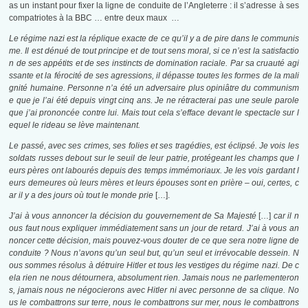
as un instant pour fixer la ligne de conduite de l’Angleterre : il s’adresse à ses
compatriotes à la BBC … entre deux maux …
Le régime nazi est la réplique exacte de ce qu’il y a de pire dans le communis
me. Il est dénué de tout principe et de tout sens moral, si ce n’est la satisfactio
n de ses appétits et de ses instincts de domination raciale. Par sa cruauté agi
ssante et la férocité de ses agressions, il dépasse toutes les formes de la mali
gnité humaine. Personne n’a été un adversaire plus opiniâtre du communism
e que je l’ai été depuis vingt cinq ans. Je ne rétracterai pas une seule parole
que j’ai prononcée contre lui. Mais tout cela s’efface devant le spectacle sur l
equel le rideau se lève maintenant.
Le passé, avec ses crimes, ses folies et ses tragédies, est éclipsé. Je vois les
soldats russes debout sur le seuil de leur patrie, protégeant les champs que l
eurs pères ont labourés depuis des temps immémoriaux. Je les vois gardant l
eurs demeures où leurs mères et leurs épouses sont en prière – oui, certes, c
ar il y a des jours où tout le monde prie
[…].
J’ai à vous annoncer la décision du gouvernement de Sa Majesté
[…]
car il n
ous faut nous expliquer immédiatement sans un jour de retard. J’ai à vous an
noncer cette décision, mais pouvez-vous douter de ce que sera notre ligne de
conduite
? Nous n’avons qu’un seul but, qu’un seul et irrévocable dessein. N
ous sommes résolus à détruire Hitler et tous les vestiges du régime nazi. De c
ela rien ne nous détournera, absolument rien. Jamais nous ne parlementeron
s, jamais nous ne négocierons avec Hitler ni avec personne de sa clique. No
us le combattrons sur terre, nous le combattrons sur mer, nous le combattrons