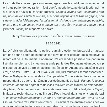
Les États Unis ne sont pas encore engagés dans le conflit, mais on ne peut d
éjà plus parler de neutralité : il faut que l’emporte le camp de la liberté, qui n’e
st ni chez les nazis, ni chez les Russes :
Si nous voyons que l’Allemagne gag
ne, nous devons aider la Russie, et si nous voyons que la Russie gagne, nou
s devons aider l’Allemagne, les laissant ainsi s’entre tuer autant que possible,
encore que je ne veuille voir à aucun prix Hitler être victorieux. Aucun d’eux
[Hitler et Staline] ne respecte sa parole.
Harry Truman
, vice président des États Unis au
New-York Times
25 06 1941
La 14° division allemande, la police roumaine et de nombreux civils massacr
ent une bonne partie de la population juive de Iasi, capitale de la Moldavie, a
u nord est de la Roumanie. L’opération n’a été rendue possible que par un an
tisémitisme bien ancré chez une grande partie des Roumains et un pouvoir p
olitique au service du Reich, avec le maréchal Ion Antonescu, antisémite visc
éral, à sa tête. Entre 1941 et 1944, 270 000 juifs roumains seront assassinés.
Curzio Malaparte
, envoyé de
La Stampa
et du
Corriere della Sera
comme co
rrespondant de guerre, fut témoin des événements de Iasi :
Partout, le joyeux
et féroce labeur du pogrom remplissait les rues et les places de détonations,
de pleurs, de hurlements terribles et de rires cruels…
Plus tard, dans
Kaputt
,
Malaparte reviendra sur ce qu’il a vu à Podu IIoaiei, dans les environs de Iasi
:
Les morts s’échappaient des wagons et tombaient par groupes, avec un brui
t sourd, comme des statues de ciment…
Ils avaient été enfermés dans ces wa
gons remplis de fumier, sans aucune prise d’air, et les trains, sans destination,