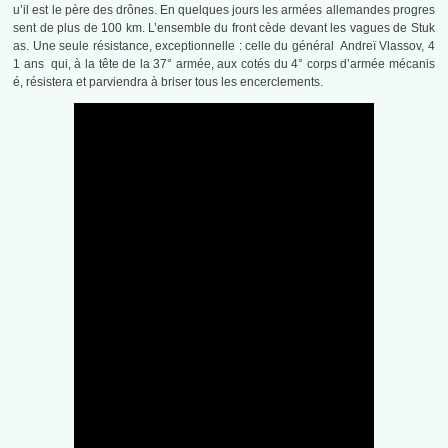
u’il est le père des drônes. En quelques jours les armées allemandes progres
sent de plus de 100 km. L’ensemble du front cède devant les vagues de Stuk
as. Une seule résistance, exceptionnelle : celle du général Andreï Vlassov, 4
1 ans qui, à la tête de la 37° armée, aux cotés du 4° corps d’armée mécanis
é, résistera et parviendra à briser tous les encerclements.