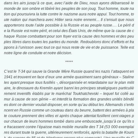
dans les airs jusqu’à ce que, avec l’aide de Dieu, nous ayons débarrassé le
monde de son ombre et libéré les peuples de son joug. Tout homme, toute na
tion qui poursuivra la lutte contre le nazisme aura notre appui. Tout homme, to
ute nation qui marchera avec Hitler sera notre ennemi…
Il s’ensuit que nous
apporterons toute l’aide possible à la Russie et au peuple russe…. Le péril d
e la Russie est notre péril, et celui des É
tats Unis
, de même que la cause de c
haque Russe combattant pour son foyer est la cause des hommes et des peu
ples libres dans toutes les parties du monde. Redoublons donc d’efforts et fra
ppons à l’unisson avec tout ce qui nous reste de vie et de puissance. Telle est
notre ligne de conduite et notre décision.
*****
C’est le T-34 qui sauve la Grande Mère Russie quand les nazis l’attaquent en
1941 et trouvent en face d’eux une armée quasiment sans généraux – Staline
les ayant presque tous fusillés -, désorganisée et retardataire sur le plan milit
aire, le dinosaure du Kremlin ayant banni les principes stratégiques particuliè
rement inventifs établis par le maréchal Toukhatchevski – lequel fut collé au
mur à cause de son génie – et interdit la forma­tion des grandes unités blindé
es dont ce dernier voulait disposer, en sorte qu’au début les Allemands s’enfo
ncent en Russie comme un couteau dans du beurre, battent des armées à pla
te couture prennent des villes et après chaque attentat fusillent cent otages p
our chacun de leurs hommes tombé dans une embuscade, jusqu’à ce qu’ils s
e fracassent contre l’épaisse mais mobile muraille des T 34 (53 000 exemplai
res durant toute la guerre, ultérieurement renforcés, après la bataille de Kours