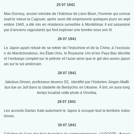
25 07 1941
Max Dormoy, ancien ministre de l’Intérieur de Léon Blum, l’homme qui connai
ssait le mieux la
Cagoule
, après avoir été emprisonné quelques jours en sept
embre 1940, a été mis en résidence surveillée à Montélimar. Il est assassiné
par d’anciens cagoulards qui font exploser une bombe sous son lit.
26 07 1941
Le Japon ayant refusé d
e se retirer de l’Indochine et de la Chine, à l’exclusio
n du Mandchoukouo, les États Unis, le Royaume Uni et les Pays Bas décrète
nt l’embargo complet sur le pétrole et l’acier ainsi que le gel des avoirs japon
ais sur le sol américain.
28 07 1941
Jakobus Onnen, professeur devenu SS, identifié par l’historien Jürgen Matth
äus tue un Juif dans la citadelle de Berdychiv, en Ukraine. À tort, on aura long
temps localisé cette photo à Vinnitsa.
29 07 1941
Les accords Darlan Kato autorisent le Japon à occuper tout le territoire indoc
hinois.
30 07 1941