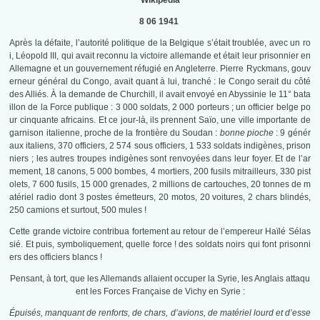
Wikipedia
8 06 1941
Après la défaite, l’autorité politique de la Belgique s’était troublée, avec un ro
i, Léopold III, qui avait reconnu la victoire allemande et était leur prisonnier en
Allemagne et un gouvernement réfugié en Angleterre. Pierre Ryckmans, gouv
erneur général du Congo, avait quant à lui, tranché : le Congo serait du côté
des Alliés. À la demande de Churchill, il avait envoyé en Abyssinie le 11° bata
illon de la Force publique : 3 000 soldats, 2 000 porteurs ; un officier belge po
ur cinquante africains. Et ce jour-là, ils prennent Saïo, une ville importante de
garnison italienne, proche de la frontière du Soudan :
bonne pioche
: 9 génér
aux italiens, 370 officiers, 2 574 sous officiers, 1 533 soldats indigènes, prison
niers ; les autres troupes indigènes sont renvoyées dans leur foyer. Et de l’ar
mement, 18 canons, 5 000 bombes, 4 mortiers, 200 fusils mitrailleurs, 330 pist
olets, 7 600 fusils, 15 000 grenades, 2 millions de cartouches, 20 tonnes de m
atériel radio dont 3 postes émetteurs, 20 motos, 20 voitures, 2 chars blindés,
250 camions et surtout, 500 mules !
Cette grande victoire contribua fortement au retour de l’empereur Haïlé Sélas
sié. Et puis, symboliquement, quelle force ! des soldats noirs qui font prisonni
ers des officiers blancs !
Pensant, à tort, que les Allemands allaient occuper la Syrie, les Anglais attaqu
ent les Forces Française de Vichy en Syrie :
Épuisés, manquant de renforts, de chars, d’avions, de matériel lourd et d’esse