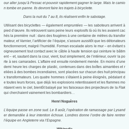
our aller jusqu’à Pessac et pouvoir rapidement gagner le large. Mais le camio
n tombe en panne. Ils devront faire les trajets à bicyclette.
Dans la nuit du 7 au 8, ils réalisent enfin le sabotage.
Utilisant des bicyclettes — également
empruntées
— les saboteurs arrivent à
pied d’œuvre. Ils retrouvent sans peine leurs explosifs là où ils les avaient cac
hés la première nuit : dans des fougères à une centaine de mètres du transfor
mateur, et Varnier, l’artificier de l’équipe, s’assure aussitôt que les détonateurs
fonctionneront, malgré l’humidité. Forman escalade alors le mur – en évitant s
oigneusement tout contact avec le câble à haute tension qui ceinture le bâtim
ent – et, sautant dans la cour, vient, tout simplement, de l’intérieur, ouvrir la po
rte à ses camarades. L’affaire est ensuite rondement menée. En moins d’une
demi heure les charges de plastic, contenues dans des boîtes aimantées et r
eliées à des bombes incendiaires, sont placées sur chacun des huit principau
x transformateurs. Les quatre hommes s’étaient à peine éloignés, pédalant d
e toutes leurs forces, que déjà les explosions retentissaient et les flammes mo
ntaient vers le ciel, bientôt balayé par les faisceaux des projecteurs de la
Flak
qui cherchaient vainement les bombardiers…
Henri Noguères
L’équipe passe en zone sud. Le
8 août
, l’opération de ramassage par Lysand
er demandée à leur intention échoue. Londres donne l’ordre de faire rentrer
l’équipe en Angleterre via l’Espagne.