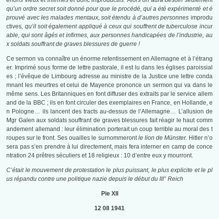
enons vieux et infirmes et donc improductifs. Alors on aura besoin seulement
qu’un ordre secret soit donné pour que le procédé, qui a été expérimenté et é
prouvé avec les malades mentaux, soit étendu à d’autres personnes
improdu
ctives
, qu’il soit également appliqué à ceux qui souffrent de tuberculose incur
able, qui sont âgés et infirmes, aux personnes handicapées de l’industrie, au
x soldats souffrant de graves blessures de guerre !
Ce sermon va connaître un énorme retentissement en Allemagne et à l’étrang
er. Imprimé sous forme de lettre pastorale, il est lu dans les églises paroissial
es ; l’évêque de Limbourg adresse au ministre de la Justice une lettre conda
mnant les meurtres et celui de Mayence prononce un sermon qui va dans le
même sens. Les Britanniques en font diffuser des extraits par le service allem
and de la BBC ; ils en font circuler des exemplaires en France, en Hollande, e
n Pologne… ils lancent des tracts au-dessus de l’Allemagne… L’allusion de
Mgr Galen aux soldats souffrant de graves blessures fait réagir le haut comm
andement allemand : leur élimination porterait un coup terrible au moral des t
roupes sur le front. Ses ouailles le surnommeront
le lion de Münster.
Hitler n’o
sera pas s’en prendre à lui directement, mais fera interner en camp de conce
ntration 24 prêtres séculiers et 18 religieux : 10 d’entre eux y mourront.
C’était le mouvement de protestation le plus puissant, le plus explicite et le pl
us répandu contre une politique nazie depuis le début du III° Reich
Pie XII
12 08 1941