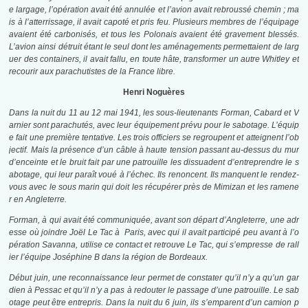
e largage, l’opération avait été annulée et l’avion avait rebroussé chemin ; ma
is à l’atterrissage, il avait capoté et pris feu. Plusieurs membres de l’équipage
avaient été carbonisés, et tous les Polonais avaient été gravement blessés.
L’avion ainsi détruit étant le seul dont les aménagements permettaient de larg
uer des containers, il avait fallu, en toute hâte, transformer un autre Whitley et
recourir aux parachutistes de la France libre.
Henri Noguères
Dans la nuit du 11 au
12 mai 1941
, les sous-lieutenants Forman, Cabard et V
arnier sont parachutés, avec leur équipement prévu pour le sabotage. L’équip
e fait une première tentative. Les trois officiers se regroupent et atteignent l’ob
jectif. Mais la présence d’un câble à haute tension passant au-dessus du mur
d’enceinte et le bruit fait par une patrouille les dissuadent d’entreprendre le s
abotage, qui leur paraît voué à l’échec. Ils renoncent. Ils manquent le rendez-
vous avec le sous marin qui doit les récupérer près de Mimizan et les ramene
r en Angleterre.
Forman, à qui avait été communiquée, avant son départ d’Angleterre, une adr
esse où joindre Joël Le Tac à Paris, avec qui il avait participé peu avant à l’o
pération Savanna, utilise ce contact et retrouve Le Tac, qui s’empresse de rall
ier l’équipe Joséphine B dans la région de Bordeaux.
Début juin, une reconnaissance leur permet de constater qu’il n’y a qu’un gar
dien à Pessac et qu’il n’y a pas à redouter le passage d’une patrouille. Le sab
otage peut être entrepris. Dans la nuit du
6 juin
, ils s’emparent d’un camion p