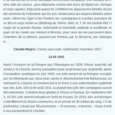
k, de canons de 85 et de blindages encore plus compacts). Une muraille de C
hine faite de canons ; gros éléphants comme des tours de Babel sur l’échiqui
er mais rapides, fulgurants quand ils s’infiltrent en séparant les blindés de poi
nte ennemis de l’infanterie qui les suit, isolant ainsi les moyens blindés allem
ands, même les Tiger et les Panther, les contraignant à s’arrêter et portant de
ce fait un coup mortel au Blitzkrieg du Führer. Bref, ce T 34 me semble être l’i
mage de la grande Russie, vulnérable et invincible, patiente et souffrante, le
pays où les routes qui mènent à Moscou, pour ceux qui les parcourent dans
l’intention de la détruire, passent par Poltava, par la Berezina, par Stalingra
d…
Claudio Magris.
Classé sans suite. Gallimard/L’Arpenteur 2017
24 06 1941
Après l’invasion de la Pologne par l’Allemagne en 1939, Vilnius avait été ratt
achée à la Lituanie, dont la population juive avait beaucoup augmenté, après
l’occupation soviétique en juin 1940, ces juifs venant de la Pologne occupée
par les Allemands qui, deux jours après le déclenchement de Barbarossa, en
vahissent la Lituanie et commencent à se livrer à une extermination systémati
que des Juifs. Dès la fin août 1941, la plupart des juifs des campagnes auront
été exterminés. Il restera deux ghettos à Vilnius et Kaunas. En septembre 194
3, 19 341 juifs seront exécutés en forêt de Ponary. En 2016, des archéologue
s identifieront six fosses communes, et un tunnel de 30 mètres de long, 2.5 de
profondeur, creusé par 80 prisonniers – 76 hommes, 4 femmes -. Onze d’entr
e eux parviendront à s’évader.