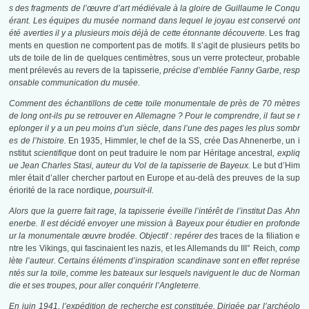
s des fragments de l’œuvre d’art médiévale à la gloire de Guillaume le Conqu
érant. Les équipes du musée normand dans lequel le joyau est conservé ont
été averties il y a plusieurs mois déjà de cette étonnante découverte.
Les frag
ments en question ne comportent pas de motifs. Il s’agit de plusieurs petits bo
uts de toile de lin de quelques centimètres, sous un verre protecteur, probable
ment prélevés au revers de la tapisserie
, précise d’emblée Fanny Garbe, resp
onsable communication du musée.
Comment des échantillons de cette toile monumentale de près de 70 mètres
de long ont-ils pu se retrouver en Allemagne ? Pour le comprendre, il faut se r
eplonger il y a un peu moins d’un siècle, dans l’une des pages les plus sombr
es de l’histoire.
En 1935, Himmler, le chef de la SS, crée Das Ahnenerbe, un i
nstitut
scientifique
dont on peut traduire le nom par Héritage ancestral
, expliq
ue Jean Charles Stasi, auteur du Vol de la tapisserie de Bayeux.
Le but d’Him
mler était d’aller chercher partout en Europe et au-delà des preuves de la sup
ériorité de la race nordique
, poursuit-il.
Alors que la guerre fait rage, la tapisserie éveille l’intérêt de l’institut Das Ahn
enerbe. Il est décidé envoyer une mission à Bayeux pour étudier en profonde
ur la monumentale œuvre brodée. Objectif : repérer des
traces de la filiation e
ntre les Vikings, qui fascinaient les nazis, et les Allemands du III° Reich
, comp
lète l’auteur. Certains éléments d’inspiration scandinave sont en effet représe
ntés sur la toile, comme les bateaux sur lesquels naviguent le duc de Norman
die et ses troupes, pour aller conquérir l’Angleterre.
En juin 1941, l’expédition de recherche est constituée. Dirigée par l’archéolo