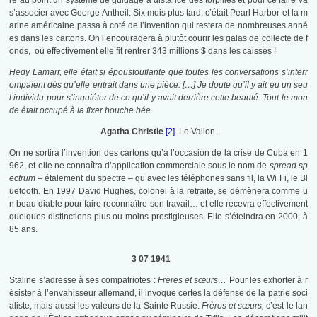
re au point un système de guidage à distance des torpilles et pour ce faire va
s’associer avec George Antheil. Six mois plus tard, c’était Pearl Harbor et la m
arine américaine passa à coté de l’invention qui restera de nombreuses anné
es dans les cartons. On l’encouragera à plutôt courir les galas de collecte de f
onds, où effectivement elle fit rentrer 343 millions $ dans les caisses !
Hedy Lamarr, elle était si époustouflante que toutes les conversations s’interr
ompaient dès qu’elle entrait dans une pièce. […] Je doute qu’il y ait eu un seu
l individu pour s’inquiéter de ce qu’il y avait derrière cette beauté. Tout le mon
de était occupé à la fixer bouche bée.
Agatha Christie
[2]
. Le Vallon.
On ne sortira l’invention des cartons qu’à l’occasion de la crise de Cuba en 1
962, et elle ne connaîtra d’application commerciale sous le nom de
spread sp
ectrum
– étalement du spectre – qu’avec les téléphones sans fil, la Wi Fi, le Bl
uetooth. En 1997 David Hughes, colonel à la retraite, se démènera comme u
n beau diable pour faire reconnaître son travail… et elle recevra effectivement
quelques distinctions plus ou moins prestigieuses. Elle s’éteindra en 2000, à
85 ans.
3 07 1941
Staline s’adresse à ses compatriotes :
Frères et sœurs…
Pour les exhorter à r
ésister à l’envahisseur allemand, il invoque certes la défense de la patrie soci
aliste, mais aussi les valeurs de la Sainte Russie.
Frères et sœurs,
c’est le lan