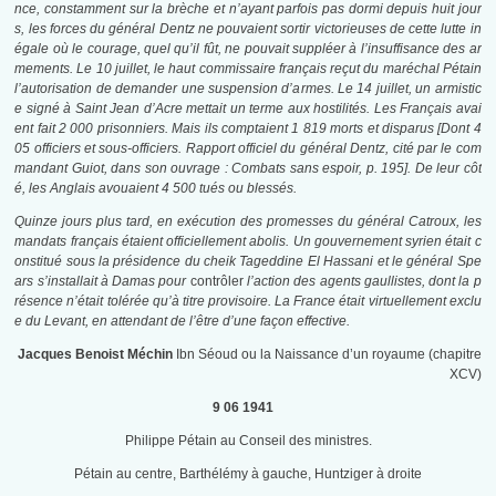
nce, constamment sur la brèche et n’ayant parfois pas dormi depuis huit jour
s, les forces du général Dentz ne pouvaient sortir victorieuses de cette lutte in
égale où le courage, quel qu’il fût, ne pouvait suppléer à l’insuffisance des ar
mements. Le 10 juillet, le haut commissaire français reçut du maréchal Pétain
l’autorisation de demander une suspension d’armes. Le 14 juillet, un armistic
e signé à Saint Jean d’Acre mettait un terme aux hostilités. Les Français avai
ent fait 2 000 prisonniers. Mais ils comptaient 1 819 morts et disparus [Dont 4
05 officiers et sous-officiers. Rapport officiel du général Dentz, cité par le com
mandant Guiot, dans son ouvrage : Combats sans espoir, p. 195]. De leur côt
é, les Anglais avouaient 4 500 tués ou blessés.
Quinze jours plus tard, en exécution des promesses du général Catroux, les
mandats français étaient officiellement abolis. Un gouvernement syrien était c
onstitué sous la présidence du cheik Tageddine El Hassani et le général Spe
ars s’installait à Damas pour
contrôler
l’action des agents gaullistes, dont la p
résence n’était tolérée qu’à titre provisoire. La France était virtuellement exclu
e du Levant, en attendant de l’être d’une façon effective.
Jacques Benoist Méchin
Ibn Séoud ou la Naissance d’un royaume (chapitre
XCV)
9 06 1941
Philippe Pétain au Conseil des ministres.
Pétain au centre, Barthélémy à gauche, Huntziger à droite