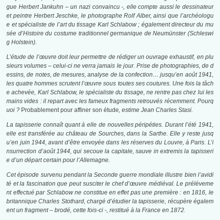
gue Herbert Jankuhn – un nazi convaincu -, elle compte aussi le dessinateur
et peintre Herbert Jeschke, le photographe Rolf Alber, ainsi que l’archéologu
e et spécialiste de l’art du tissage Karl Schlabow ; également directeur du mu
sée d’Histoire du costume traditionnel germanique de Neumünster (Schleswi
g Holstein).
L’étude de l’œuvre doit leur permettre de rédiger un ouvrage exhaustif, en plu
sieurs volumes – celui-ci ne verra jamais le jour. Prise de photographies, de d
essins, de notes, de mesures, analyse de la confection… jusqu’en août 1941,
les quatre hommes scrutent l’œuvre sous toutes ses coutures. Une fois la tâch
e achevée, Karl Schlabow, le spécialiste du tissage, ne rentre pas chez lui les
mains vides : il repart avec les fameux fragments retrouvés récemment. Pourq
uoi ?
Probablement pour affiner son étude
, estime Jean Charles Stasi.
La tapisserie connaît quant à elle de nouvelles péripéties. Durant l’été 1941,
elle est transférée au château de Sourches, dans la Sarthe. Elle y reste jusq
u’en juin 1944, avant d’être envoyée dans les réserves du Louvre, à Paris. L’i
nsurrection d’août 1944, qui secoue la capitale, sauve in extremis la tapisseri
e d’un départ certain pour l’Allemagne.
Cet épisode survenu pendant la Seconde guerre mondiale illustre bien l’avidi
té et la fascination que peut susciter le chef d’œuvre médiéval. Le prélèveme
nt effectué par Schlabow ne constitue en effet pas une première : en 1816, le
britannique Charles Stothard, chargé d’étudier la tapisserie, récupère égalem
ent un fragment – brodé, cette fois-ci -, restitué à la France en 1872.