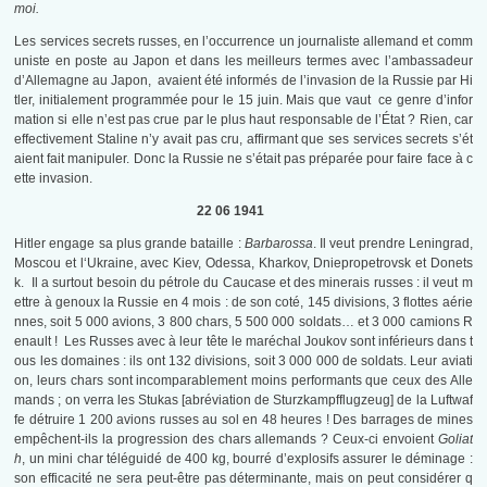
moi.
Les services secrets russes, en l’occurrence un journaliste allemand et comm
uniste en poste au Japon et dans les meilleurs termes avec l’ambassadeur
d’Allemagne au Japon, avaient été informés de l’invasion de la Russie par Hi
tler, initialement programmée pour le 15 juin. Mais que vaut ce genre d’infor
mation si elle n’est pas crue par le plus haut responsable de l’État ? Rien, car
effectivement Staline n’y avait pas cru, affirmant que ses services secrets s’ét
aient fait manipuler. Donc la Russie ne s’était pas préparée pour faire face à c
ette invasion.
22 06 1941
Hitler engage sa plus grande bataille :
Barbarossa
. Il veut prendre Leningrad,
Moscou et l‘Ukraine, avec Kiev, Odessa, Kharkov, Dniepropetrovsk et Donets
k. Il a surtout besoin du pétrole du Caucase et des minerais russes : il veut m
ettre à genoux la Russie en 4 mois : de son coté, 145 divisions, 3 flottes aérie
nnes, soit 5 000 avions, 3 800 chars, 5 500 000 soldats… et 3 000 camions R
enault ! Les Russes avec à leur tête le maréchal Joukov sont inférieurs dans t
ous les domaines : ils ont 132 divisions, soit 3 000 000 de soldats. Leur aviati
on, leurs chars sont incomparablement moins performants que ceux des Alle
mands ; on verra les Stukas [abréviation de Sturzkampfflugzeug] de la Luftwaf
fe détruire 1 200 avions russes au sol en 48 heures ! Des barrages de mines
empêchent-ils la progression des chars allemands ? Ceux-ci envoient
Goliat
h
, un mini char téléguidé de 400 kg, bourré d’explosifs assurer le déminage :
son efficacité ne sera peut-être pas déterminante, mais on peut considérer q