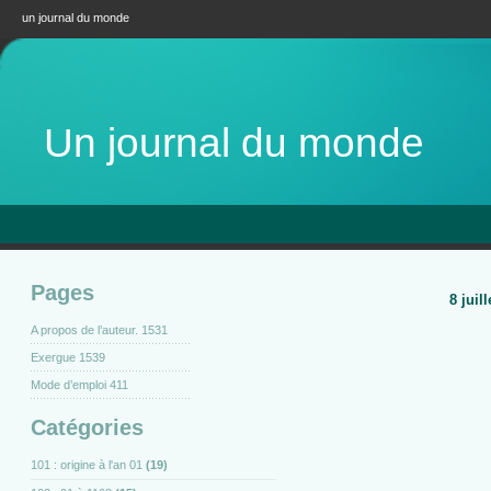
un journal du monde
Un journal du monde
Pages
8 juil
A propos de l’auteur. 1531
Exergue 1539
Mode d’emploi 411
Catégories
101 : origine à l'an 01
(19)