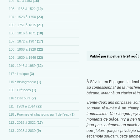
102 : 01 à 1163
(15)
103 : 1163 à 1522
(19)
104 : 1523 à 1750
(23)
105 : 1751 à 1815
(21)
106 : 1816 à 1871
(18)
107 : 1872 à 1907
(17)
108 : 1908 à 1929
(22)
Publié par (l.peltier) le 24 août
109 : 1930 à 1946
(23)
110 : 1946 à 1989
(32)
117 : Lexique
(3)
À Séville, en Espagne, la demi
115 : Bibliographie
(1)
au confessionnal de la machine à
100 : Préfaces
(1)
bécane, livrant à un clavier ré
116 : Discours
(7)
Trente-deux ans ont passé, soit
111 : 1989 à 2014
(22)
soudain résumée à un champ cl
traumatisme. Une longue psycha
118 : Poèmes et chansons au fil de l'eau
(1)
moments de grâce, n’y a rien fa
112 : 2015 à 2022
(17)
joua pas seulement un match d’
que j’étais, garçon privilégié
113 : 2023 à 2030
(9)
escamote soudain, cette apothéo