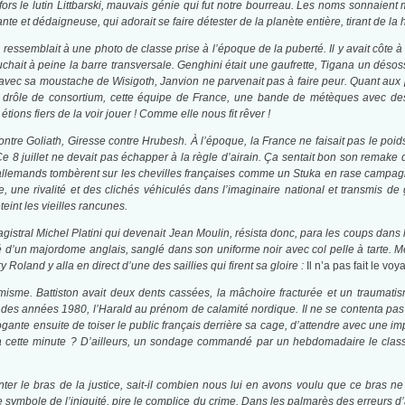
ors le lutin Littbarski, mauvais génie qui fut notre bourreau. Les noms sonnaient ma
 et dédaigneuse, qui adorait se faire détester de la planète entière, tirant de la ha
, ressemblait à une photo de classe prise à l’époque de la puberté. Il y avait côte 
ouchait à peine la barre transversale. Genghini était une gaufrette, Tigana un déso
vec sa moustache de Wisigoth, Janvion ne parvenait pas à faire peur. Quant aux p
t un drôle de consortium, cette équipe de France, une bande de métèques avec 
ons fiers de la voir jouer ! Comme elle nous fit rêver !
ontre Goliath, Giresse contre Hrubesh. À l’époque, la France ne faisait pas le poi
8 juillet ne devait pas échapper à la règle d’airain. Ça sentait bon son remake d
allemands tombèrent sur les chevilles françaises comme un Stuka en rase campagn
re, une rivalité et des clichés véhiculés dans l’imaginaire national et transmis
eint les vieilles rancunes.
stral Michel Platini qui devenait Jean Moulin, résista donc, para les coups dans l
té d’un majordome anglais, sanglé dans son uniforme noir avec col pelle à tarte. M
 Roland y alla en direct d’une des saillies qui firent sa gloire :
Il n’a pas fait le voy
misme. Battiston avait deux dents cassées, la mâchoire fracturée et un traumatisme
 des années 1980, l’Harald au prénom de calamité nordique. Il ne se contenta pas 
ogante ensuite de toiser le public français derrière sa cage, d’attendre avec une i
à cette minute ? D’ailleurs, un sondage commandé par un hebdomadaire le classa l
ter le bras de la justice, sait-il combien nous lui en avons voulu que ce bras 
t le symbole de l’iniquité, pire le complice du crime. Dans les palmarès des erreurs 