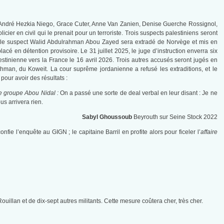
, André Hezkia Niego, Grace Cuter, Anne Van Zanien, Denise Guerche Rossignol,
ier en civil qui le prenait pour un terroriste. Trois suspects palestiniens seront
 le suspect Walid Abdulrahman Abou Zayed sera extradé de Norvège et mis en
placé en détention provisoire. Le 31 juillet 2025, le juge d’instruction enverra six
tinienne vers la France le 16 avril 2026. Trois autres accusés seront jugés en
thman, du Koweit. La cour suprême jordanienne a refusé les extraditions, et le
our avoir des résultats :
le groupe Abou Nidal :
On a passé une sorte de deal verbal en leur disant : Je ne
us arrivera rien.
Sabyl Ghoussoub
Beyrouth sur Seine Stock 2022
nfie l’enquête au GIGN ; le capitaine Barril en profite alors pour ficeler l’
affaire
uillan et de dix-sept autres militants. Cette mesure coûtera cher, très cher.