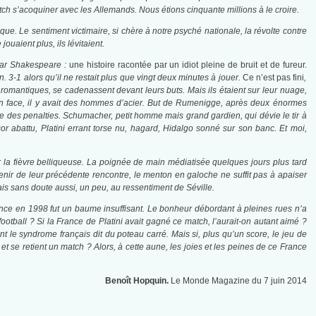
atch s’acoquiner avec les Allemands. Nous étions cinquante millions à le croire.
que. Le sentiment victimaire, si chère à notre psyché nationale, la révolte contre
ouaient plus, ils lévitaient.
 par Shakespeare :
une histoire racontée par un idiot pleine de bruit et de fureur.
3-1 alors qu’il ne restait plus que vingt deux minutes à jouer.
Ce n’est pas fini
,
s romantiques, se cadenassent devant leurs buts. Mais ils étaient sur leur nuage,
En face, il y avait des hommes d’acier. But de Rumenigge, après deux énormes
e des penalties. Schumacher, petit homme mais grand gardien, qui dévie le tir à
sor abattu, Platini errant torse nu, hagard, Hidalgo sonné sur son banc. Et moi,
r la fièvre belliqueuse. La poignée de main médiatisée quelques jours plus tard
venir de leur précédente rencontre, le menton en galoche ne suffit pas à apaiser
ais sans doute aussi, un peu, au ressentiment de Séville.
nce en 1998 fut un baume insuffisant. Le bonheur débordant à pleines rues n’a
u football ? Si la France de Platini avait gagné ce match, l’aurait-on autant aimé ?
t le syndrome français dit du poteau carré. Mais si, plus qu’un score, le jeu de
et se retient un match ? Alors, à cette aune, les joies et les peines de ce France
Benoît Hopquin.
Le Monde Magazine du 7 juin 2014