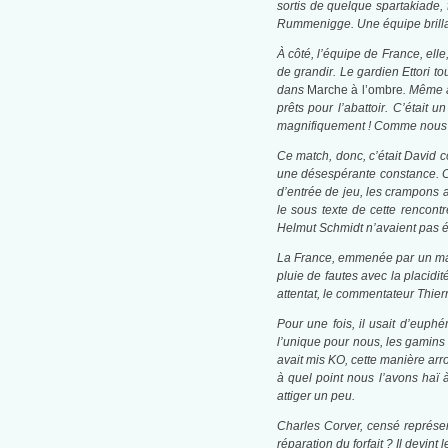
sortis de quelque spartakiade, f
Rummenigge. Une équipe brillante
À côté, l’équipe de France, elle
de grandir. Le gardien Ettori t
dans
Marche à l’ombre
. Même a
prêts pour l’abattoir. C’étai
magnifiquement ! Comme nous éti
Ce match, donc, c’était David c
une désespérante constance. Ce 
d’entrée de jeu, les crampons 
le sous texte de cette rencont
Helmut Schmidt n’avaient pas ét
La France
, emmenée par un magi
pluie de fautes avec la placidi
attentat, le commentateur Thierry
Pour une fois, il usait d’euphé
l’unique pour nous, les gamins
avait mis KO, cette manière arr
à quel point nous l’avons haï 
attiger un peu.
Charles Corver,
censé représen
réparation du forfait ? Il devin