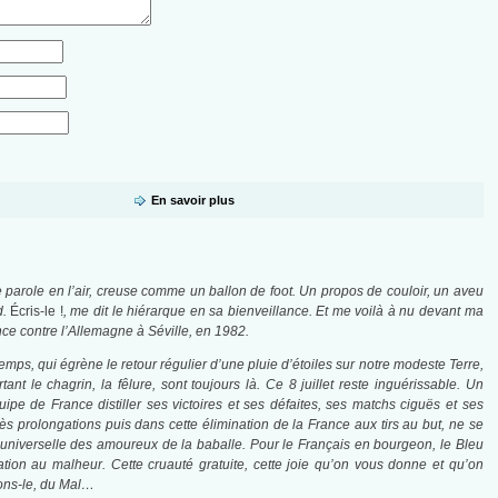
En savoir plus
e parole en l’air, creuse comme un ballon de foot. Un propos de couloir, un aveu
d.
Écris-le !
, me dit le hiérarque en sa bienveillance. Et me voilà à nu devant ma
nce contre l’Allemagne à Séville, en 1982.
mps, qui égrène le retour régulier d’une pluie d’étoiles sur notre modeste Terre,
e chagrin, la fêlure, sont toujours là. Ce 8 juillet reste inguérissable. Un
e de France distiller ses victoires et ses défaites, ses matchs ciguës et ses
rès prolongations puis dans cette élimination de la France aux tirs au but, ne se
’universelle des amoureux de la baballe. Pour le Français en bourgeon, le Bleu
cation au malheur. Cette cruauté gratuite, cette joie qu’on vous donne et qu’on
sons-le, du Mal…