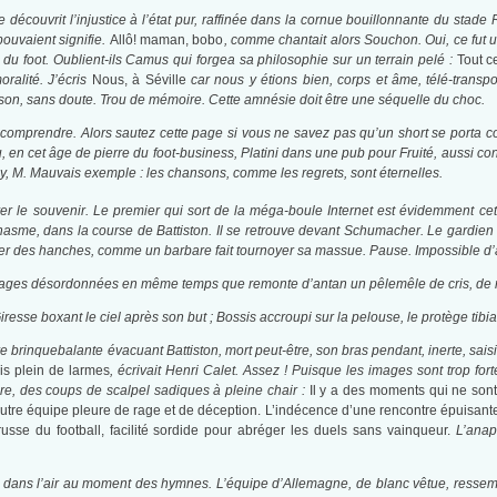
découvrit l’injustice à l’état pur, raffinée dans la cornue bouillonnante du stade
ouvaient signifie.
Allô! maman, bobo
, comme chantait alors Souchon. Oui, ce fut u
e du foot. Oublient-ils Camus qui forgea sa philosophie sur un terrain pelé :
Tout c
ralité. J’écris
Nous, à Séville
car nous y étions bien, corps et âme, télé-transp
aison, sans doute. Trou de mémoire. Cette amnésie doit être une séquelle du choc.
comprendre. Alors sautez cette page si vous ne savez pas qu’un short se porta co
, en cet âge de pierre du foot-business, Platini dans une pub pour Fruité, aussi con
y, M. Mauvais exemple : les chansons, comme les regrets, sont éternelles.
ver le souvenir. Le premier qui sort de la méga-boule Internet est évidemment cet
nasme, dans la course de Battiston. Il se retrouve devant Schumacher. Le gardien al
er des hanches, comme un barbare fait tournoyer sa massue. Pause. Impossible d’al
images désordonnées en même temps que remonte d’antan un pêlemêle de cris, de ri
Giresse boxant le ciel après son but ; Bossis accroupi sur la pelouse, le protège ti
vière brinquebalante évacuant Battiston, mort peut-être, son bras pendant, inerte, sai
s plein de larmes
, écrivait Henri Calet. Assez ! Puisque les images sont trop f
re, des coups de scalpel sadiques à pleine chair :
Il y a des moments qui ne sont
utre équipe pleure de rage et de déception. L’indécence d’une rencontre épuisante
 russe du football, facilité sordide pour abréger les duels sans vainqueur.
L’ana
die dans l’air au moment des hymnes. L’équipe d’Allemagne, de blanc vêtue, resse