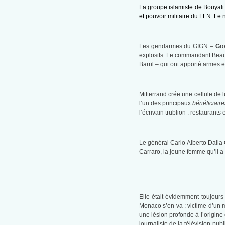
La groupe islamiste de Bouyali 
et pouvoir militaire du FLN. Le
Les gendarmes du GIGN –
G
r
explosifs. Le commandant Beau, 
Barril – qui ont apporté armes et
Mitterrand crée une cellule de 
l’un des principaux
bénéficiaire
l’écrivain trublion : restaurants
Le général Carlo Alberto Dalla 
Carraro, la jeune femme qu’il a 
Elle était évidemment toujours 
Monaco s’en va : victime d’un m
une lésion profonde à l’origine
journaliste de la télévision pub