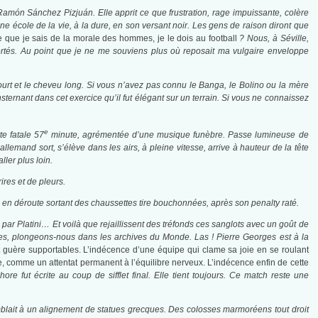
 Ramón Sánchez Pizjuán. Elle apprit ce que frustration, rage impuissante, colère
ne école de la vie, à la dure, en son versant noir. Les gens de raison diront que
e que je sais de la morale des hommes, je le dois au football
? Nous, à Séville,
ortés. Au point que je ne me souviens plus où reposait ma vulgaire enveloppe
urt et le cheveu long. Si vous n’avez pas connu le Banga, le Bolino ou la mère
sternant dans cet exercice qu’il fut élégant sur un terrain. Si vous ne connaissez
e
te fatale 57
minute, agrémentée d’une musique funèbre. Passe lumineuse de
lemand sort, s’élève dans les airs, à pleine vitesse, arrive à hauteur de la tête
ler plus loin.
res et de pleurs.
bia en déroute sortant des chaussettes tire bouchonnées, après son penalty raté.
si par Platini… Et voilà que rejaillissent des tréfonds ces sanglots avec un goût de
ortes, plongeons-nous dans les archives du Monde. Las ! Pierre Georges est à la
 guère supportables. L’indécence d’une équipe qui clame sa joie en se roulant
, comme un attentat permanent à l’équilibre nerveux. L’indécence enfin de cette
phore
fut écrite au coup de sifflet final. Elle tient toujours. Ce match reste une
mblait à un alignement de statues grecques. Des colosses marmoréens tout droit