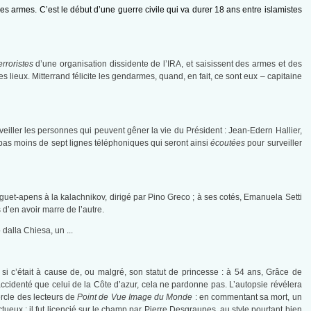
es armes. C’est le début d’une guerre civile qui va durer 18 ans entre islamistes
erroristes
d’une organisation dissidente de l’IRA, et saisissent des armes et des
 lieux. Mitterrand félicite les gendarmes, quand, en fait, ce sont eux – capitaine
rveiller les personnes qui peuvent gêner la vie du Président : Jean-Edern Hallier,
t pas moins de sept lignes téléphoniques qui seront ainsi
écoutées
pour surveiller
guet-apens à la kalachnikov, dirigé par Pino Greco ; à ses cotés, Emanuela Setti
d’en avoir marre de l’autre.
it si c’était à cause de, ou malgré, son statut de princesse : à 54 ans, Grâce de
 accidenté que celui de la Côte d’azur, cela ne pardonne pas. L’autopsie révélera
ercle des lecteurs de
Point de Vue Image du Monde
: en commentant sa mort, un
ctueux : il fut licencié sur le champ par Pierre Desgraupes, au style pourtant bien