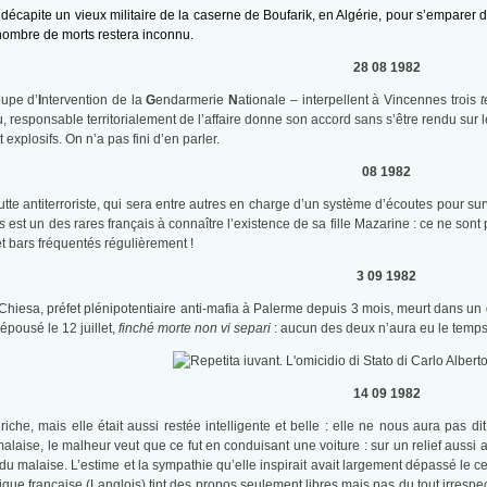
décapite un vieux militaire de la caserne de Boufarik, en Algérie, pour s’emparer d
 nombre de morts restera inconnu.
28 08 1982
oupe d’
I
ntervention de la
G
endarmerie
N
ationale – interpellent à Vincennes trois
t
responsable territorialement de l’affaire donne son accord sans s’être rendu sur les
 explosifs. On n’a pas fini d’en parler.
08 1982
lutte antiterroriste, qui sera entre autres en charge d’un système d’écoutes pour su
s
est un des rares français à connaître l’existence de sa fille Mazarine : ce ne son
 et bars fréquentés régulièrement !
3 09 1982
Chiesa, préfet plénipotentiaire anti-mafia à Palerme depuis 3 mois, meurt dans un 
épousé le 12 juillet,
finché morte non vi separi
: aucun des deux n’aura eu le temps 
14 09 1982
riche, mais elle était aussi restée intelligente et belle : elle ne nous aura pas d
alaise, le malheur veut que ce fut en conduisant une voiture : sur un relief aussi
 du malaise. L’estime et la sympathie qu’elle inspirait avait largement dépassé le c
lique française (Langlois) tint des propos seulement libres mais pas du tout irrespe