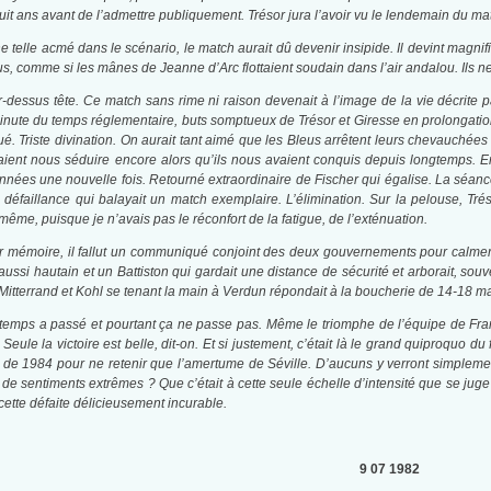
-huit ans avant de l’admettre publiquement. Trésor jura l’avoir vu le lendemain du m
 telle acmé dans le scénario, le match aurait dû devenir insipide. Il devint magnifi
s, comme si les mânes de Jeanne d’Arc flottaient soudain dans l’air andalou. Ils ne j
ar-dessus tête. Ce match sans rime ni raison devenait à l’image de la vie décrite
nute du temps réglementaire, buts somptueux de Trésor et Giresse en prolongation. 
qué. Triste divination. On aurait tant aimé que les Bleus arrêtent leurs chevauchée
aient nous séduire encore alors qu’ils nous avaient conquis depuis longtemps. 
nnées une nouvelle fois. Retourné extraordinaire de Fischer qui égalise. La séanc
e défaillance qui balayait un match exemplaire. L’élimination. Sur la pelouse, Tré
ême, puisque je n’avais pas le réconfort de la fatigue, de l’exténuation.
 Pour mémoire, il fallut un communiqué conjoint des deux gouvernements pour calme
ssi hautain et un Battiston qui gardait une distance de sécurité et arborait, sou
, Mitterrand et Kohl se tenant la main à Verdun répondait à la boucherie de 14-18 m
 temps a passé et pourtant ça ne passe pas. Même le triomphe de l’équipe de Fra
 Seule la victoire est belle, dit-on. Et si justement, c’était là le grand quiproquo d
o de 1984 pour ne retenir que l’amertume de Séville. D’aucuns y verront simplemen
 de sentiments extrêmes ? Que c’était à cette seule échelle d’intensité que se juge 
cette défaite délicieusement incurable.
9 07 1982