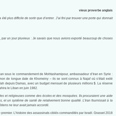
vieux proverbe anglais
a été plus difficile de sortir que d’entrer. J’ai fini par trouver une porte qui donnait
, par un jour pluvieux :
Je savais que nous avions exporté beaucoup de choses
au Liban sous le commandement de Mohtashamipour, ambassadeur d’Iran en Syrie :
gnon de longue date de Khomeiny – ils se sont connus à Najaf où s’était exilé
ollah depuis Damas, avec un budget mensuel de plusieurs millions $. La réserve
hira le Liban en juin 1982.
ociales et religieuses comme des écoles et des mosquées. Ils procuraient une aide
 et un système de santé de relativement bonne qualité. L’Iran fournissait à la
tiens ne leur avait jamais accordé.
le premier. L’histoire des assassinats ciblés commandités par Israël. Grasset 2018