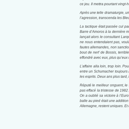
ce jeu. Il mettra pourtant vingt
Après une telle dramaturgie, une
l’agression, transcenda les Bleu
La tactique était passée cul p
Barre d’Amoros à la dernière mi
lançait alors le consultant Lar
ne nous entendaient pas, voul
fautes allemandes, non sanctio
bout de nerf de Bossis, terribl
effondré avec eux, plus qu’eux m
L’affaire alla loin, trop loin.
entre un Schumacher toujours au
les esprits. Deux ans plus tard
Réputé le meilleur onguent, le
pas effacé la tristesse de 1982.
On a oublié sa victoire à l’Eur
balle au pied était une addition
Allemagne, restent uniques. Et 