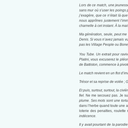
Lors de ce match, une jeunesse 
sans mur où s’user les poings p
j’exagère, que ce n’était là qu
nous apprîmes justement l’immo
charnelle à cet instant. À la m
Ma génération, seule, peut me 
Denis. Si vous n’avez jamais vu
pas les Village People ou Bone
You Tube. Un extrait pour ravi
Platini, vous excuserez le pléo
de Battiston, commence à pivot
Le match revient en un flot d’
Trésor et sa reprise de volée ; 
Et puis, surtout, surtout, la ci
fiel.
Ne me secouez pas. Je sui
plume. Ses mots sont une tortu
dans l’herbe quand toute une a
loterie des penalties, roulette
indécence.
Il y avait pourtant de la paro