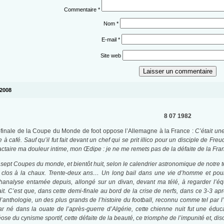
Commentaire
*
Nom
*
E-mail
*
Site web
 2008
8 07 1982
-finale de la Coupe du Monde de foot oppose l’Allemagne à la France :
C’était un
 café. Sauf qu’il fut fait devant un chef qui se prit illico pour un disciple de Freu
fractaire ma douleur intime, mon Œdipe : je ne me remets pas de la défaite de la Fra
 sept Coupes du monde, et bientôt huit, selon le calendrier astronomique de notre te
os à la chaux. Trente-deux ans… Un long bail dans une vie d’homme et pourtant l
nalyse entamée depuis, allongé sur un divan, devant ma télé, à regarder l’équip
it. C’est que, dans cette demi-finale au bord de la crise de nerfs, dans ce 3-3 ap
anthologie, un des plus grands de l’histoire du football, reconnu comme tel par l
 car né dans la ouate de l’après-guerre d’Algérie, cette chienne nuit fut une édu
se du cynisme sportif, cette défaite de la beauté, ce triomphe de l’impunité et, di