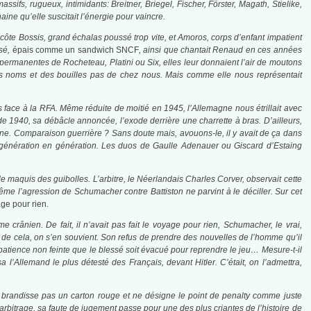
ssifs, rugueux, intimidants: Breitner, Briegel, Fischer, Förster, Magath, Stielike,
ine qu’elle suscitait l’énergie pour vaincre.
à côte Bossis, grand échalas poussé trop vite, et Amoros, corps d’enfant impatient
ssé,
épais comme un sandwich SNCF
, ainsi que chantait Renaud en ces années
ermanentes de Rocheteau, Platini ou Six, elles leur donnaient l’air de moutons
des noms et des bouilles pas de chez nous. Mais comme elle nous représentait
ds face à la RFA. Même réduite de moitié en 1945, l’Allemagne nous étrillait avec
e 1940, sa débâcle annoncée, l’exode derrière une charrette à bras. D’ailleurs,
e. Comparaison guerrière ? Sans doute mais, avouons-le, il y avait de ça dans
 de génération en génération. Les duos de Gaulle Adenauer ou Giscard d’Estaing
e maquis des guibolles. L’arbitre, le Néerlandais Charles Corver, observait cette
ême l’agression de Schumacher contre Battiston ne parvint à le déciller. Sur cet
age pour rien.
 crânien. De fait, il n’avait pas fait le voyage pour rien, Schumacher, le vrai,
de cela, on s’en souvient. Son refus de prendre des nouvelles de l’homme qu’il
mpatience non feinte que le blessé soit évacué pour reprendre le jeu… Mesure-t-il
’Allemand le plus détesté des Français, devant Hitler. C’était, on l’admettra,
ne brandisse pas un carton rouge et ne désigne le point de penalty comme juste
d’arbitrage, sa faute de jugement passe pour une des plus criantes de l’histoire de