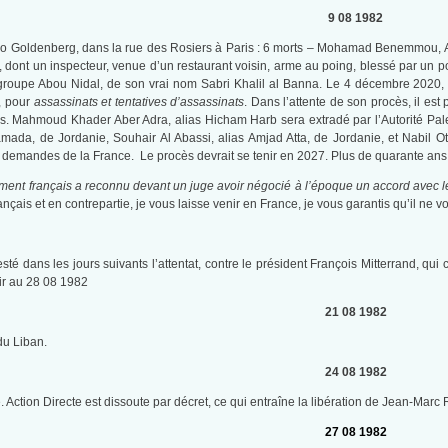
9 08 1982
if Jo Goldenberg, dans la rue des Rosiers à Paris : 6 morts – Mohamad Benemmou
dont un inspecteur, venue d’un restaurant voisin, arme au poing, blessé par un polic
u groupe Abou Nidal, de son vrai nom Sabri Khalil al Banna. Le
4 décembre 2020
,
s, pour
assassinats et tentatives d’assassinats
. Dans l’attente de son procès, il est 
es. Mahmoud Khader Aber Adra, alias Hicham Harb sera extradé par l’Autorité Pales
mada, de Jordanie, Souhair Al Abassi, alias Amjad Atta, de Jordanie, et Nabil O
demandes de la France. Le procès devrait se tenir en 2027. Plus de quarante ans p
ent français a reconnu devant un juge avoir négocié à l’époque un accord avec 
rançais et en contrepartie, je vous laisse venir en France, je vous garantis qu’il ne vo
sté dans les jours suivants l’attentat, contre le président François Mitterrand, qui co
ir au 28 08 1982
21 08 1982
du Liban.
24 08 1982
Action Directe est dissoute par décret, ce qui entraîne la libération de Jean-Marc Ro
27 08 1982