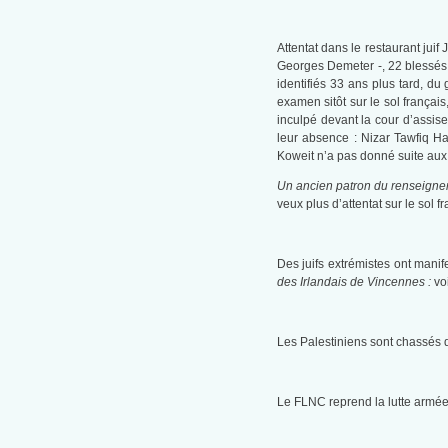
Attentat dans le restaurant ju
Georges Demeter -, 22 blessés, 
identifiés 33 ans plus tard, d
examen sitôt sur le sol françai
inculpé devant la cour d’assis
leur absence : Nizar Tawfiq Ha
Koweit n’a pas donné suite aux 
Un ancien patron du renseignem
veux plus d’attentat sur le sol f
Des juifs extrémistes ont manife
des Irlandais de Vincennes :
vo
Les Palestiniens sont chassés 
Le FLNC reprend la lutte armée. 