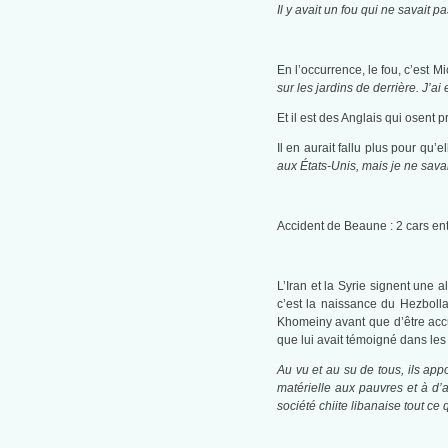
Il y avait un fou qui ne savait pa
En l’occurrence, le fou, c’est M
sur les jardins de derrière. J’ai
Et il est des Anglais qui osent
Il en aurait fallu plus pour qu
aux États-Unis, mais je ne savai
Accident de Beaune : 2 cars entr
L’Iran et la Syrie signent une
c’est la naissance du Hezbolla
Khomeiny avant que d’être accu
que lui avait témoigné dans les
Au vu et au su de tous, ils app
matérielle aux pauvres et à d’
société chiite libanaise tout c