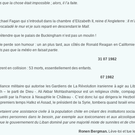
s que la chose était impossible ; alors, il l’a
faite.
ichael Fagan qui s’introduit dans la chambre d’Elizabeth II, reine d’Angleterre :
Il m’
 escaladé le mur et je suis reparti en descendant le Mall.
 prétendre que le palais de Buckingham n’est pas un moulin !
’elle perde son humour : un an plus tard, aux côtés de Ronald Reagan en Californie
s pas que la météo en faisait partie.
31 07 1982
ent en collision : 53 morts, essentiellement des enfants.
07 1982
 alliance militaire qui autorise les Gardiens de La Révolution iranienne à agir 
h – le parti de Dieu -. Ali Akbar Mohtashamipour est un religieux chiite, compa
eilli par la France à Neauphle le Château -. C’est donc lui qui dirigera le Hezb
 premiers temps Hafez el Assad, le président de la Syrie, tombera quand Israël enva
ortaient une assistance civile à la population chiite en créant des institutions s
autres personnes dans le besoin, par exemple aux toxicomanes et aux alcooliques,
e que le gouvernement du Liban dominé par une majorité mixte de sunnites et de chré
Ronen Bergman.
Lève-toi et tue 